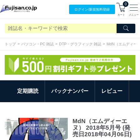
0
ログイン/
新規無料
登録
カート
メニュー
トップ
パソコン・PC 雑誌
DTP・グラフィック 雑誌
MdN（エムディー
定期購読
バックナンバー
レビュー
MdN（エムディーエ
ヌ） 2018年5月号 (発
売日2018年04月06日)