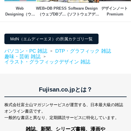
Web 
WEB+DB PRESS 
Software Design 
デザインノート 
Designing（ウェ
（ウェブDBプレ
(ソフトウェアデザ
Premium
ブデザイニング）
ス）
イン)
MdN（エムディーエヌ）の所属カテゴリ一覧
パソコン・PC 雑誌
DTP・グラフィック 雑誌
>
趣味・芸術 雑誌
>
イラスト・グラフィックデザイン 雑誌
Fujisan.co.jpとは？
株式会社富士山マガジンサービスが運営する、
日本最大級の雑誌
オンライン書店です。
一般的な書店と異なり、
定期購読サービスに特化しています。
雑誌、新聞、シリーズ書籍、漫画や