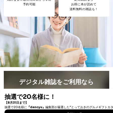
予約可能
お得に本が読めて
送料無料の雑誌も！
デジタル雑誌をご利用なら
最新号〜バックナンバーまで7000冊以上の雑誌
（電子
書籍）が無料で読み放題！
タダ読みサービス
を楽しもう！