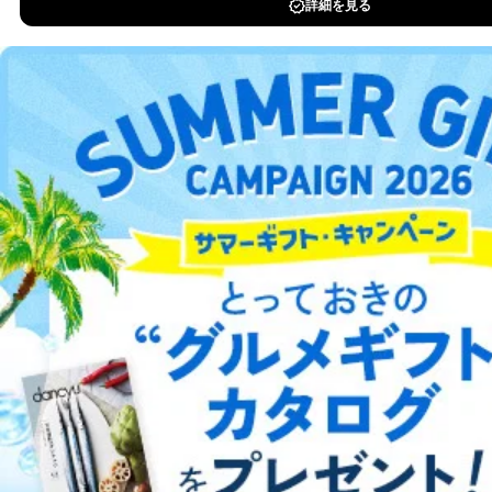
DOWNLOAD FOR IOS
DOWNLOAD FOR ANDROID
ご利用方法はこちら
総合案内
アフィリエイト
採用情報
プレスリリース
お問い合わせ
利用規約
プライバシーポリシー
特定商取引法に基づく表示
会社案内
出版社の皆様へ
投資家の皆様へ
サイトマップ