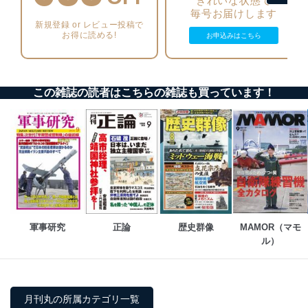
きれいな状態で
機器に標準装備されているユーザー制御機能（ユ
毎号お届けします
ーザーアカウント制御）により、個人情報データ
新規登録 or レビュー投稿で
お得に読める!
お申込みはこちら
ベース等を取り扱う情報システムを使用する従業
者を識別・認証しています。
外部からの不正アクセス等の防止
個人データを取り扱う機器等のオペレーティング
この雑誌の読者はこちらの雑誌も買っています！
システムを最新の状態に保持しています。
個人データを取り扱う機器等にセキュリティ対策
ソフトウェア等を導入し、自動更新 機能等の活用
により、これを最新状態としています。
情報システムの使用に伴う漏洩等の防止
メール等により個人データの含まれるファイルを
送信する場合に、当該ファイルへのパスワードを
設定しています。
軍事研究
正論
歴史群像
MAMOR（マモ
個人情報保護マネジメントシステムの継続的改善
ル）
当社は、内部監査及びマネジメントレビューの機会を通
じて、個人情報保護マネジメントシステムを継続的に改
善し、常に最良の状態を維持します。
月刊丸の所属カテゴリ一覧
苦情及び相談受付け窓口