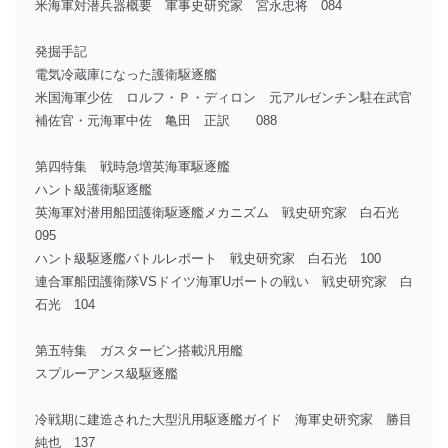
米海軍対潜兵器概要 軍事史研究家 宮永忠将 084
発掘手記
電気冷蔵庫になった護衛駆逐艦
米国海軍少佐 ロルフ・Ｐ・ディロン 元アルゼンチン駐在武官
補佐官・元海軍中佐 亀田 正訳 088
第四特集 戦時急増英海軍駆逐艦
ハント級護衛駆逐艦
英海軍対潜用船団護衛駆逐艦メカニズム 戦史研究家 白石光
095
ハント級駆逐艦バトルレポート 戦史研究家 白石光 100
連合軍船団護衛隊VSドイツ海軍Uボートの戦い 戦史研究家 白
石光 104
第五特集 ガスタービン搭載汎用艦
スプルーアンス級駆逐艦
冷戦期に建造された大型汎用駆逐艦ガイド 海軍史研究家 勝目
純也 137