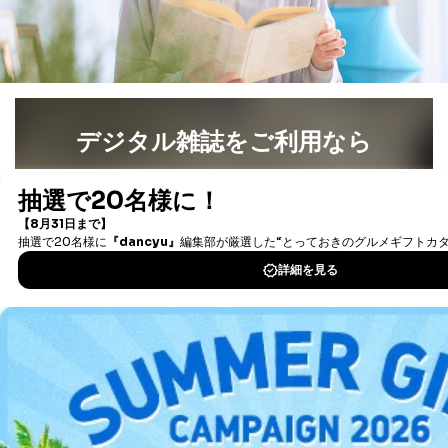
処、オペレーター教育など応対品
7
トに登録された方
質向上のため
の個人情報
その他当社のプライバシーポリシ
ー等にて公表する利用目的達成の
ため
※上記の利用目的のうちNo.1～5については保有個人デ
ータ（開示対象個人情報）の利用目的であり、下記4.の
デジタル雑誌をご利用なら
開示等のご請求に対応させていただきます。
なお、6、7については、パートナー（提携企業）様又は
最新号〜バックナンバーまで7000冊以上の雑誌
（電子
各SNS運営会社様にご請求いただきますようお願い致し
ます。
書籍）が無料で読み放題！
タダ読みサービス
を楽しもう！
３．個人情報の第三者提供について
当社は、取得した個人情報を適切に管理し､あらかじめ
DOWNLOAD FOR IOS
本人の同意を得ることなく第三者に提供することはあり
ません。ただし、次の場合は除きます。
DOWNLOAD FOR ANDROID
法令に基づく場合
人の生命､身体または財産の保護のために必要がある
場合であって、本人の同意を得ることが困難であると
ご利用方法はこちら
き。
公衆衛生の向上または児童の健全な育成の推進のため
に特に必要がある場合であって、本人の同意を得るこ