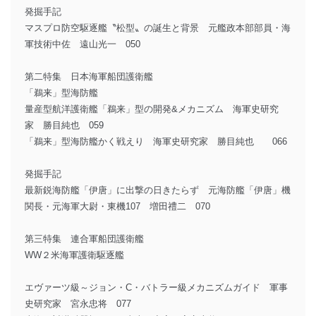
発掘手記
マスプロ防空駆逐艦〝松型〟の誕生と背景 元艦政本部部員・海
軍技術中佐 遠山光一 050
第二特集 日本海軍船団護衛艦
「鵜来」型海防艦
量産型航洋護衛艦「鵜来」型の開発&メカニズム 海軍史研究
家 勝目純也 059
「鵜来」型海防艦かく戦えり 海軍史研究家 勝目純也 066
発掘手記
最新鋭海防艦「伊唐」に出撃の日きたらず 元海防艦「伊唐」機
関長・元海軍大尉・東機107 増田禮二 070
第三特集 連合軍船団護衛艦
WW２米海軍護衛駆逐艦
エヴァーツ級～ジョン・C・バトラー級メカニズムガイド 軍事
史研究家 宮永忠将 077