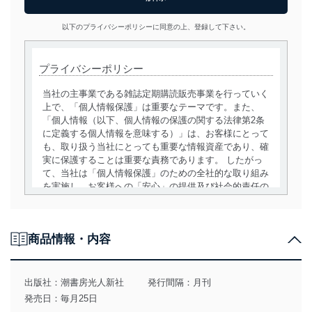
以下のプライバシーポリシーに同意の上、登録して下さい。
プライバシーポリシー
当社の主事業である雑誌定期購読販売事業を行っていく
上で、「個人情報保護」は重要なテーマです。また、
「個人情報（以下、個人情報の保護の関する法律第2条
に定義する個人情報を意味する）」は、お客様にとって
も、取り扱う当社にとっても重要な情報資産であり、確
実に保護することは重要な責務であります。 したがっ
て、当社は「個人情報保護」のための全社的な取り組み
を実施し、お客様への「安心」の提供及び社会的責任の
責務を果たすことを確実にいたします。
個人情報の取得・利用・提供について
商品情報・内容
当社は、個人情報の取得・利用・提供に際して、その利
用目的を明確にし、本人の同意を得たうえで利用目的の
達成に必要な範囲内で適法かつ公正な手段によって取
出版社：
潮書房光人新社
発行間隔：月刊
得・利用・提供を行います。また、当社が保有している
発売日：毎月25日
個人情報は、同意を得ずに目的外利用、第三者への提