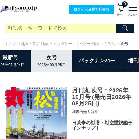
0
ログイン/
新規無料
登録
カート
メニュー
トップ
趣味・芸術 雑誌
ミリタリー・サバゲー 雑誌
月刊丸
次号
最新号
次号
バックナンバー
増刊
026年07月24日
2026年08月25日
月刊丸 次号：2026年
10月号 (発売日2026年
08月25日)
潮書房光人新社
日英米の対潜・対空重視艦ラ
インナップ！