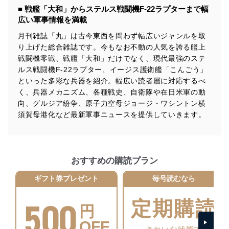
供・開示は行いません。当社においてはこれらの取り組
■ 戦艦「大和」からステルス戦闘機F-22ラプターまで幅
みを確実にするため、従業者等の教育を徹底してまいり
広い軍事情報を満載
ます。また、目的外利用を行わないために、適切な管理
措置を講じます。
月刊雑誌「丸」は古今東西を問わず幅広いジャンルを取
り上げた総合雑誌です。今もなお不動の人気を誇る艦上
法令遵守
戦闘機零戦、戦艦「大和」だけでなく、現代最強のステ
当社は、個人情報に関連する法令、国が定める指針及び
ルス戦闘機F-22ラプター、イージス護衛艦「こんごう」
その他の規範を遵守します。また、当社の管理の仕組み
といった多彩な兵器を紹介。幅広い読者層に対応するべ
に、これらの法令及びその他の規範を常に適合させま
く、兵器メカニズム、各種戦史、自衛隊や在日米軍の動
す。
向、グルジア紛争、原子力空母ジョージ・ワシントン横
須賀母港化など最新軍事ニュースを提供していきます。
個人情報の安全管理措置
当社は、個人情報の正確性及び安全性を確保するため
に、下記セキュリティ対策をはじめとする安全対策を実
施し、個人情報の漏えい、滅失またはき損の防止及び是
おすすめの購読プラン
正に努めます。
ギフト券プレゼント
毎号読むなら
アクセス制御
個人データを取り扱うことのできる機器及び当該
500
機器を取り扱う従業者を明確化し、 個人データへ
定期購読
円
の不要なアクセスを防止しています。
OFF
アクセス者の識別と認証