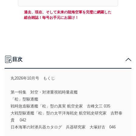
過去、現在、そして未来の陸海空軍を完璧に網羅した
総合雑誌！毎号お手元にお届け！
目次
丸2026年10月号 もくじ
第一特集 対空・対潜重視戦時量産艦
「松」型駆逐艦
戦時急造駆逐艦「松」型の真実 航空史家 古峰文三 035
大戦型駆逐艦「松」型の太平洋海戦史 航空戦史研究家 吉野泰
貴 042
日本海軍の対潜兵器カタログ 兵器研究家 大塚好古 046