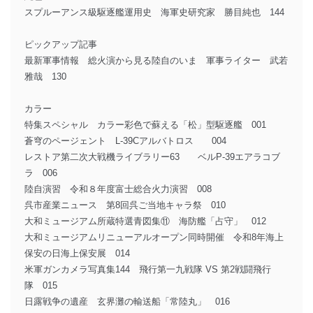
スプルーアンス級駆逐艦運用史 海軍史研究家 勝目純也 144
ピックアップ記事
最新軍事情報 総火演から見る陸自のいま 軍事ライター 武若
雅哉 130
カラー
特集スペシャル カラー彩色で蘇える「松」型駆逐艦 001
蒼穹のページェント L-39Cアルバトロス 004
レストア第二次大戦機ライブラリー63 ベルP-39エアラコブ
ラ 006
陸自演習 令和８年度富士総合火力演習 008
呉市産業ニュース 第8回呉ご当地キャラ祭 010
大和ミュージアム所蔵特選青図集⑪ 海防艦「占守」 012
大和ミュージアムリニューアルオープン同時開催 令和8年海上
保安の日海上保安展 014
米軍ガンカメラ写真集144 飛行第一九戦隊 VS 第2戦闘飛行
隊 015
日露戦争の遺産 玄界灘の輸送船「常陸丸」 016