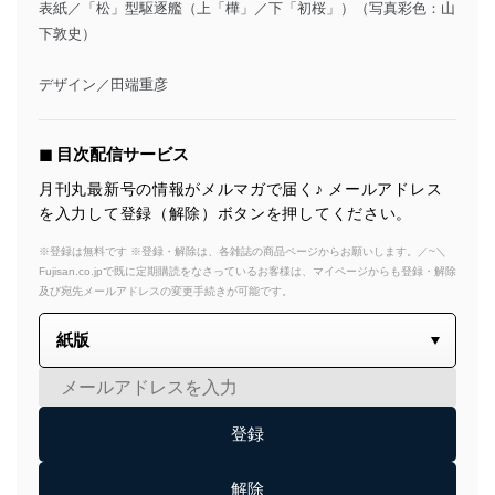
表紙／「松」型駆逐艦（上「樺」／下「初桜」）（写真彩色：山
下敦史）
デザイン／田端重彦
◼︎ 目次配信サービス
月刊丸最新号の情報がメルマガで届く♪ メールアドレス
を入力して登録（解除）ボタンを押してください。
※登録は無料です ※登録・解除は、各雑誌の商品ページからお願いします。／~＼
Fujisan.co.jpで既に定期購読をなさっているお客様は、マイページからも登録・解除
及び宛先メールアドレスの変更手続きが可能です。