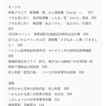
モノクロ
特集グラビア 駆逐艦「梨」から護衛艦「わかば」へ 017
フネを見に行く 海洋観測艦「ふたみ」型「わかさ」退役 020
フネを見に行く 輸送艦「あまつそら」「あおぞら」引渡式
022
JGSDFイベント 青野原駐屯地創設50周年記念行事 024
ほうはいかんチャンネル⑦ 護衛艦「さざなみ」に乗ってきまし
た！ 026
ベトナム戦争終結50周年② ホーチミン市の戦争証跡博物館
028
泰緬鉄道記念グラフ 鉄九、泰(ﾀｲ)から緬甸(ﾋﾞﾙﾏ)の戦場へ⑤
戦時下運動会の招待状 030
井上和彦「慰霊の旅」 ジーゴの日本軍司令部跡 032
連載
封印された日本の近現代史 井上和彦 108
一からわかる第二次世界大戦史 白石光 109
こがしゅうとの日本海軍潜水艦 112
情熱零戦 宮崎賢治 114