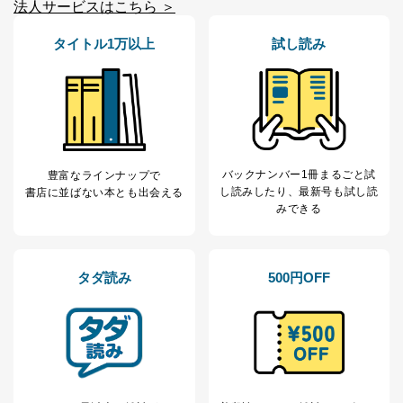
法人サービスはこちら ＞
東京都渋谷区南平台町16-11
株式会社富士山マガジンサービス
タイトル1万以上
試し読み
代表取締役会長 西野 伸一郎
個人情報保護管理者: 経営管理グループディレクター 前
田 嘉也
２．利用目的
当社が取り扱う開示対象個人情報の利用目的は次のとお
バックナンバー1冊まるごと試
りです。
豊富なラインナップで
し読み
したり、最新号も試し読
書店に並ばない本とも出会える
No
個人情報の種類
利用目的
みできる
購入商品の配送のため
商品代金回収のため
ｅメール等による商品、サービ
ス、キャンペーン等の広告の案内
タダ読み
500円OFF
当社の定期購読サ
のため
1
ービス等をご利用
個人が特定できない形で取得した
の方の個人情報
閲覧履歴や購買履歴等の情報を分
析して、趣味・嗜好に
応じた新商品・サービスに関する
広告のため
当社にお問合わせ
お問い合わせ対応、トラブル対