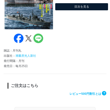
目次を見る
雑誌：月刊丸
出版社：
潮書房光人新社
発行間隔：月刊
発売日：毎月25日
ご注文はこちら
?
レビュー500円割引とは