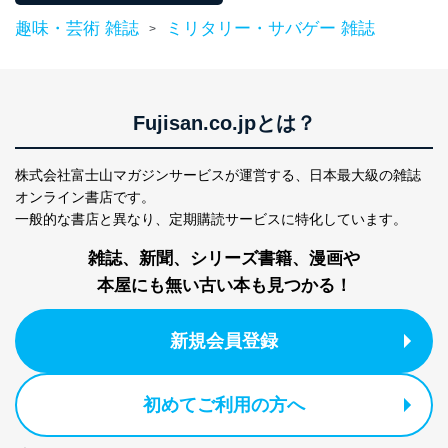
趣味・芸術 雑誌
ミリタリー・サバゲー 雑誌
>
貴殿の個人情報及び当社の個人情報保護マネジメントシ
ステムに関するご相談及び苦情については以下までご連
絡ください。
適切、かつ迅速に対応させていただきます。
Fujisan.co.jpとは？
株式会社富士山マガジンサービス 個人情報問い合わせ
係
TEL：0570-200-223
株式会社富士山マガジンサービスが運営する、
日本最大級の雑誌
FAX：03-5459-7073
オンライン書店です。
e-mail：
cs@fujisan.co.jp
一般的な書店と異なり、
定期購読サービスに特化しています。
改訂：2025年2月20日
制定：2005年4月1日
雑誌、新聞、シリーズ書籍、漫画や
株式会社富士山マガジンサービス
本屋にも無い古い本も見つかる！
代表取締役会長 西野 伸一郎
個人情報の取扱いについて
新規会員登録
１．個人情報保護管理者
当社は以下の個人情報保護管理者を設置し、個人情報保
初めてご利用の方へ
護管理者の責任のもと、個人情報を取得・アクセス・利
用・提供・管理いたします。