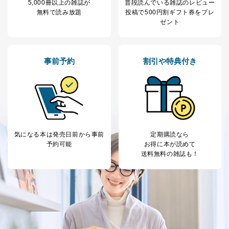
5,000冊以上の雑誌が
普段読んでいる雑誌のレビュー
2
いただいた方の個
処、オペレーター教育など応対品
無料で読み放題
投稿で
500円割ギフト券をプレ
人情報
質向上のため
ゼント
カスタマーQ＆Aサイトの投稿内容
の確認のため
ｅメール等によるカスタマーQ＆A
当社カスタマーQ＆
サイトのサービス内容のご案内の
3
事前予約
割引や特典付き
Aサービス利用者
ため
ｅメール等による商品、サービ
ス、キャンペーン等の広告に関す
るご案内のため
採用応募者の方の
4
採用選考、ご連絡のため
個人情報
当社の従業者の個
人事、総務などの雇用管理等のた
5
人情報
め
気になる本は
発売日前から事前
定期購読なら
パートナー（提携
購入商品配送のため
予約可能
お得に本が読めて
企業）からの委託
提携企業及びお客様がご購入され
送料無料の雑誌も！
により当社の
た商品の発売元企業からのｅメー
6
定期購読サービス
ル等による商品、
等をご利用の方の
サービス、キャンペーン等の広告
個人情報
に関するご案内のため
当社のサービス利用状況の把握お
よびその分析のため
お問い合わせ対応、トラブル対
SNS公式アカウン