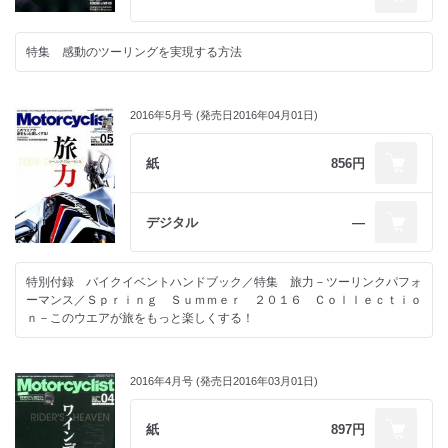
特集 感動のツーリングを実現する方法
2016年5月号 (発売日2016年04月01日)
紙
856円
デジタル
―
特別付録 バイクイベントハンドブック／特集 旅力－ツーリンクパフォ
ーマンス／Ｓｐｒｉｎｇ Ｓｕｍｍｅｒ ２０１６ Ｃｏｌｌｅｃｔｉｏ
ｎ－このウエアが旅をもっと楽しくする！
2016年4月号 (発売日2016年03月01日)
紙
897円