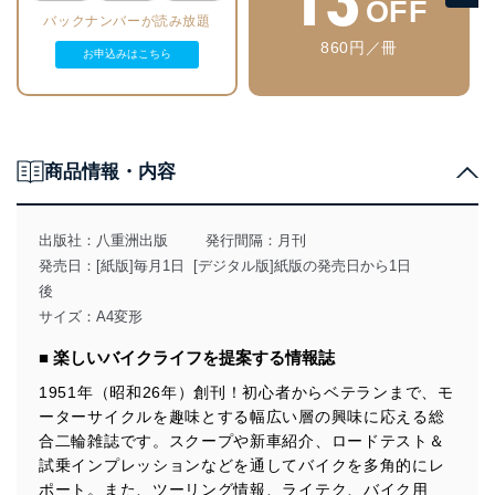
OFF
バックナンバーが読み放題
860円／冊
お申込みはこちら
商品情報・内容
出版社：
八重洲出版
発行間隔：月刊
発売日：[紙版]毎月1日 [デジタル版]紙版の発売日から1日
後
サイズ：A4変形
■ 楽しいバイクライフを提案する情報誌
1951年（昭和26年）創刊！初心者からベテランまで、モ
ーターサイクルを趣味とする幅広い層の興味に応える総
合二輪雑誌です。スクープや新車紹介、ロードテスト＆
試乗インプレッションなどを通してバイクを多角的にレ
ポート。また、ツーリング情報、ライテク、バイク用