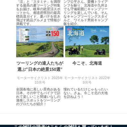
「涼」と「スタミナ」を満喫
ンプ公平さん。愛機トライア
する最高の夏ツーリング特集
ンフを駆り、北海道や九州ま
をお届け。岐阜の絶景涼スポ
でも守備範囲にキャンプツー
ットから、都道府県別の最高
リングを楽しんでいる。そん
標高道ガイド、夏バテを吹き
なキャンプツーリングスタイ
飛ばす絶品グルメまで情報が
ルと、ワイルド男前キャンプ
満載です。
飯を紹介。
ツーリングの達人たちが
今こそ、北海道
選ぶ”日本の絶景150選”
モーターサイクリスト 2025年
モーターサイクリスト 2022年
10月号
9月号
全国各地に美しい景色がある
憧れているだけじゃもったい
日本。その中でもバイクで訪
ない。さぁ、今こそ北の大地
れて楽しいこと間違いなしの
を訪ねよう！
激推しスポットをツーリング
のプロたちが紹介！