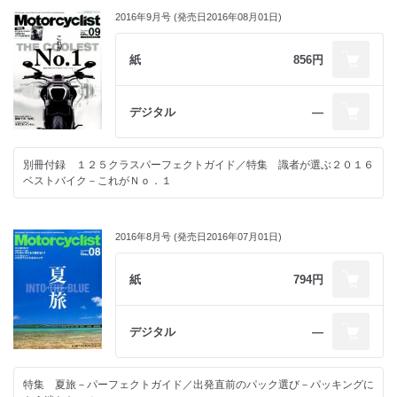
2016年9月号 (発売日2016年08月01日)
紙
856円
デジタル
―
別冊付録 １２５クラスパーフェクトガイド／特集 識者が選ぶ２０１６
ベストバイク－これがＮｏ．１
2016年8月号 (発売日2016年07月01日)
紙
794円
デジタル
―
特集 夏旅－パーフェクトガイド／出発直前のパック選び－パッキングに