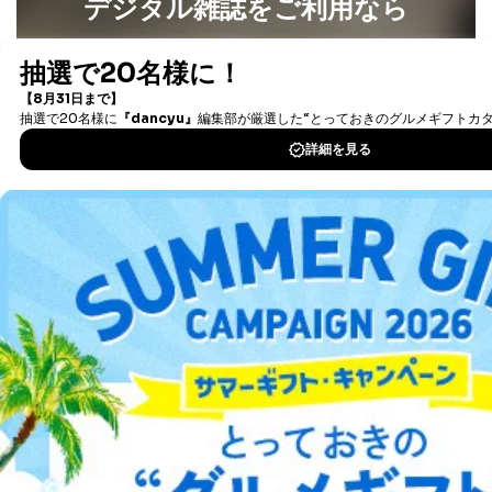
デジタル雑誌をご利用なら
最新号〜バックナンバーまで7000冊以上の雑誌
（電子
書籍）が無料で読み放題！
タダ読みサービス
を楽しもう！
DOWNLOAD FOR IOS
DOWNLOAD FOR ANDROID
ご利用方法はこちら
総合案内
アフィリエイト
採用情報
プレスリリース
お問い合わせ