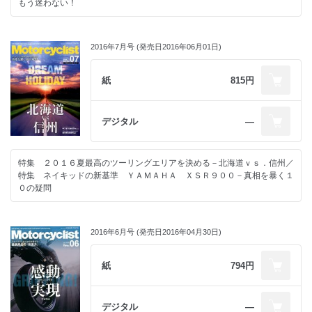
もう迷わない！
2016年7月号 (発売日2016年06月01日)
紙
815円
デジタル
―
特集 ２０１６夏最高のツーリングエリアを決める－北海道ｖｓ．信州／
特集 ネイキッドの新基準 ＹＡＭＡＨＡ ＸＳＲ９００－真相を暴く１
０の疑問
2016年6月号 (発売日2016年04月30日)
紙
794円
デジタル
―