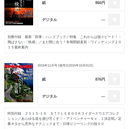
紙
866円
デジタル
―
別冊付録 最新「防寒」ハンドブック／特集 これからは脱スピード！－
飛ばさない「快感」／まだ間に合う！冬期閉鎖直前－ワインディング２０
１５最終案内
2015年11月号 (発売日2015年10月01日)
紙
876円
デジタル
―
特別付録 ２０１５-１６ ＳＴＹＬＥＢＯＯＫライダースウエアコレク
ション／あらゆる道を遊び尽くす！－アドベンチャーＮｏ．１決定戦／定
番ネタから意外なテクニックまで－日帰りツーリングの技５０