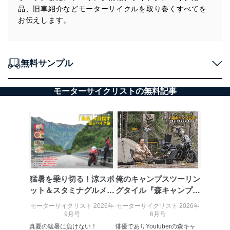
品、旧車紹介などモーターサイクルを取り巻くすべてを
お伝えします。
無料サンプル
モーターサイクリストの無料記事
猛暑を乗り切る！涼スポ
俺のキャンプスツーリン
ット＆スタミナグルメを
グタイル『森キャンプ公
巡る「最高...
平』
モーターサイクリスト 2026年
モーターサイクリスト 2026年
9月号
6月号
真夏の猛暑に負けない！
俳優でありYoutuberの森キャ