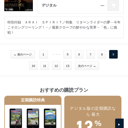
デジタル
―
特別付録 ＡＲＡＩ ＳＰＩＲＩＴ／特集 リターンライダーの夢－今年
こそロングツーリング！－／最新クローブの鮮やかな世界－「色」に挑
戦！
← 前のページ
1
・・・
5
6
7
8
9
10
11
12
13
次のページ →
おすすめの購読プラン
定期購読特典
デジタル版の定期購読な
ら 最大
13
%