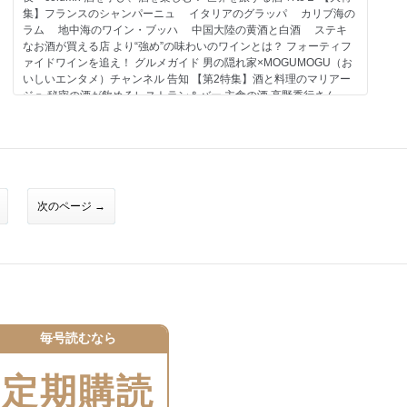
お知らせ インフォメーション 男の隠れ家Instagram 読者プレゼント
集】フランスのシャンパーニュ イタリアのグラッパ カリブ海の
／アンケートのお願い 隠れ家通信／編集部だより 男の逸品／奥付
ラム 地中海のワイン・ブッハ 中国大陸の黄酒と白酒 ステキ
大海酒造×男の隠れ家 一番雫 LIMITED EDITION Modern Green 告知
なお酒が買える店 より“強め”の味わいのワインとは？ フォーティフ
裏表紙 綴込付録 生演奏の熱狂と感動! Blue Note Tokyo ブルーノート
ァイドワインを追え！ グルメガイド 男の隠れ家×MOGUMOGU（お
東京［南青山］
いしいエンタメ）チャンネル 告知 【第2特集】酒と料理のマリアー
ジュ 秘密の酒が飲めるレストラン＆バー 主食の酒 高野秀行さん
（『酒を主食とする人々』著者） 【第3特集】今注目を集める！ ニ
ッポンの美味しいお酒 日本酒の現在地 スパークリング日本酒が
人気だと聞きまして…… 弘前シードルの旅 クラフトサケってな
んだ？ 武蔵ワイナリー［埼玉県小川町］ 『お酒にまつわる失敗
談』 酒と鮨と日本料理 BESS 程々の家 中山道の新たな魅力を探る旅
富山 2泊3日でのんびり過ごす 春の越中にいかわ観光エリア 一番雫
次のページ →
LIMITED EDITION Modern Green 告知 男の隠れ家 PREMIUM 定期
購読キャンペーンのお知らせ BOOK Information モーターファンフェ
スタ2025 告知 エンターテインメント トピックス Focus on
Tradition インフォメーション 男の隠れ家Instagram 読者プレゼント
／アンケートのお願い ほろ酔い編集・田村巴のちょっと一杯やらな
いか？ 隠れ家通信／編集部だより 男の逸品／奥付 裏表紙 綴じ込み
付録 FUJIFILM×野口健さん GFX100RFを持ってぶらり、春の撮影
記。
毎号読むなら
定期購読