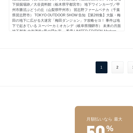
下採掘場跡／大谷資料館（栃木県宇都宮市） 地下ワインカーヴ／甲
州市勝沼ぶどうの丘（山梨県甲州市） 習志野ファームベチカ（千葉
県習志野市） TOKYO OUTDOOR SHOW 告知 【第2特集】大阪・梅
田の地下に広がる大迷宮「梅田ダンジョン」ヲ攻略セヨ！ 事件は地
下で起きている スーパーカミオカンデ（岐阜県飛騨市） 未来の月面
地下都市 大海酒造×男の隠れ家 一番雫 LIMITED EDITION Modern
Green 告知 男の隠れ家 PREMIUM 時空旅人別冊 古代エジプト 歴史
と謎に迫る 告知 水田の小言を熟読するほど一生ものの自炊力が身に
つくいちいちうるさい定番レシピ 告知 今月のMANGA エンターテイ
ンメントトピックス 男の隠れ家 特別編集 いま必要な大人の哲学入
門 人生を豊かにする哲学の世界と言葉。 告知 Focus on Tradition イ
ンフォメーション 定期購読キャンペーンのお知らせ 男の隠れ家
1
2
Instagram 隠れ家通信／編集部だより ほろ酔い編集・田村巴のちょ
っと一杯やらないか？ 男の逸品／奥付 裏表紙 綴じ込み付録 最深部
に何がある？ 究極の地下 地球大解剖
月額払いなら 最大
50
%