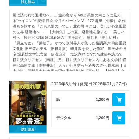
試し読み
風に誘われて避暑地へ…… 旅の窓から Vol.2 茶畑の向こうに見え
る“セイロン”の記憶 目次 今月のパーソン Vol.272 趣里（俳優） 名作
漫画を旅する 『こもれ陽の下で…』北条司 そこは、美しい心象風景
の世界 避暑地へ…… 【大特集】この夏、避暑地を旅する──美しい
村へ 軽井沢×堀辰雄 堀辰雄の世界を読む、感じる『美しい村』
『風立ちぬ』『菜穂子』 かつて政財界人が集った格調高き洋館 重要
文化財 旧三笠ホテル［旧軽井沢］ 軽井沢を愛した作家、堀辰雄の旧
宅 堀辰雄文学記念館［信濃追分］ 塩沢湖畔に佇む名建築を訪ねて
軽井沢タリアセン［南軽井沢］ 軽井沢タリアセン内にある文学館 軽
井沢高原文庫［南軽井沢］ 人々が行き交った過去の道へ 碓氷峠［旧
中山道］熊野皇大神社 男の隠れ家特別短編『裏の顔』 【特集2】文
学が生まれる日本の風景 避暑地に名作あり。 苔むす渓、深き森に涼
む奥入瀬の夏 ひとり野球部を訪ねて、海風が吹く丘の上に 【特集
2026年3月号 (発売日2026年01月27日)
3】暑さも逃げ出す“避暑地”怪談夜話 夏の余暇を豊かにする、心地よ
い場所を求めて… 大人の極上癒し宿8 夢の羅針盤 Vol.10 田岡亮祐
（鞄職人） 大人が読みたい今月のMANGA 伝統に焦点を──Focus
紙
1,200円
on Tradition ほろ酔い編集・田村巴のちょっと一杯やらないか？ GO
OUT CAMP vol.22 告知 インフォメーション 読者プレゼント／アン
ケートのお願い 隠れ家通信／編集部だより バックナンバーのご案内
デジタル
1,200円
男の逸品 ─決める、見極める─ 次回予告／奥付 裏表紙
試し読み