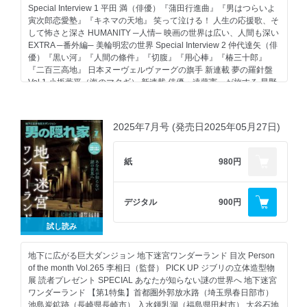
Special Interview 1 平田 満（俳優）『蒲田行進曲』『男はつらいよ
ほろ酔い編集・田村巴のちょっと一杯やらないか？
寅次郎恋愛塾』『キネマの天地』 笑って泣ける！ 人生の応援歌、そ
時空旅人別冊 ベストシリーズ「昭和レトロ」をめぐる旅。 告知
して怖さと深さ HUMANITY ─人情─ 映画の世界は広い、人間も深い
Focus on Tradition
EXTRA ─番外編─ 美輪明宏の世界 Special Interview 2 仲代達矢（俳
インフォメーション
優）『黒い河』『人間の條件』『切腹』『用心棒』『椿三十郎』
男の隠れ家通信 メルマガ配信開始！
『二百三高地』 日本ヌーヴェルヴァーグの旗手 新連載 夢の羅針盤
読者プレゼント／アンケートのお願い
Vol.1 小坂薫平（海のマタギ） 新連載 俳優・遠藤憲一が旅する 星野
隠れ家通信／編集部だより
リゾートの温泉旅館「界」 名画の記憶がよみがえる、銀幕のワンシ
年間購読キャンペーンのご案内
ーンに出逢える 映画のまちを歩く 上田［長野県上田市］ 夕張
男の逸品 ─決める、見極める─
［北海道夕張市］ 柴又［東京都葛飾区］ 倉敷［岡山県倉敷市］
次回予告／奥付
2025年7月号 (発売日2025年05月27日)
尾道［広島県尾道市］ 『名』画座に行こう！ 昭和スターゆかりの
裏表紙
店 少年少女も熱狂した！ 昭和ウルトラマンの時代 映画『大長編 タ
［綴じ込み付録］ライフスタイルに合わせてチョイス 車中泊のため
ローマン 万博大爆発』 昭和100年の特撮 三栄ムック 最終決定版 夏
のクルマ選び
紙
980円
だ! 大阪だ! 万博のすべて。 告知 男の隠れ家 PREMIUM 今月の
MANGA エンターテインメント トピックス ほろ酔い編集・田村巴の
ちょっと一杯やらないか？ 男の隠れ家 特別編集 ベストシリーズ 車
デジタル
900円
中泊STYLE 70 告知 Focus on Tradition 年間購読キャンペーンのご
案内 インフォメーション 男の隠れ家Instagram 読者プレゼント／ア
試し読み
ンケートのお願い 隠れ家通信／編集部だより 男の逸品／奥付 大海
酒造×男の隠れ家 一番雫 LIMITED EDITION Modern Green 告知 裏表
紙 綴じ込み付録 特撮の秘密に迫る！ ウルトラマンの世界 須賀川特
地下に広がる巨大ダンジョン 地下迷宮ワンダーランド 目次 Person
撮アーカイブセンター
of the month Vol.265 李相日（監督） PICK UP ジブリの立体造型物
展 読者プレゼント SPECIAL あなたが知らない謎の世界へ 地下迷宮
ワンダーランド 【第1特集】首都圏外郭放水路（埼玉県春日部市）
池島炭鉱跡（長崎県長崎市） 入水鍾乳洞（福島県田村市） 大谷石地