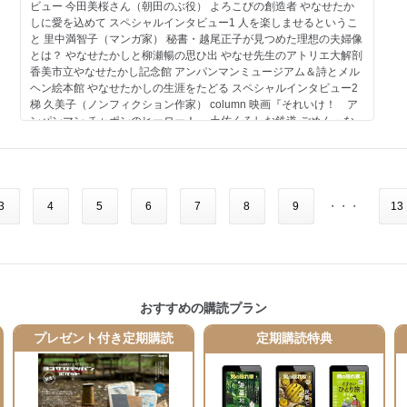
ビュー 今田美桜さん（朝田のぶ役） よろこびの創造者 やなせたか
しに愛を込めて スペシャルインタビュー1 人を楽しませるというこ
と 里中満智子（マンガ家） 秘書・越尾正子が見つめた理想の夫婦像
とは？ やなせたかしと柳瀬暢の思ひ出 やなせ先生のアトリエ大解剖
香美市立やなせたかし記念館 アンパンマンミュージアム＆詩とメル
ヘン絵本館 やなせたかしの生涯をたどる スペシャルインタビュー2
梯 久美子（ノンフィクション作家） column 映画『それいけ！ ア
ンパンマン チャポンのヒーロー！』 土佐くろしお鉄道 ごめん・な
はり線 やなせたかしの愛と作品 スペシャルインタビュー3 「愛」と
いう言葉が似合う人 小手鞠るい（作家） column 弥生美術館にイン
タビュー 哀愁も魅せて…… 奇跡の一本松とヒョロ松君 column アン
パンマンショップへ行こう！ 大海酒造×男の隠れ家 一番雫 LIMITED
EDITION Modern Green 告知 男の隠れ家 特別編集 いま必要な大人
3
4
5
6
7
8
9
・・・
13
の哲学入門 人生を豊かにする哲学の世界と言葉。 告知 定期購読キ
ャンペーンのお知らせ 今月のMANGA エンターテインメント トピッ
クス Focus on Tradition インフォメーション イベント TOKYO
OUTDOOR SHOW 告知 インフォメーション プロダクト 男の隠れ家
Instagram 読者プレゼント／アンケートのお願い ほろ酔い編集・田
村巴のちょっと一杯やらないか？ 隠れ家通信／編集部だより 男の逸
おすすめの購読プラン
品／奥付 裏表紙 特別付録 初の大規模巡回展！ 「やなせたかし展人
生はよろこばせごっこ」 in 熊本市現代美術館
プレゼント付き定期購読
定期購読特典