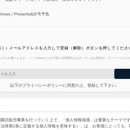
ershows／Presents&次号予告
く♪ メールアドレスを入力して登録（解除）ボタンを押してくださ
からお願いします。／~＼Fujisan.co.jpで既に定期購読をなさっているお客様は、マイページ
以下のプライバシーポリシーに同意の上、登録して下さい。
期購読販売事業を行っていく上で、「個人情報保護」は重要なテーマで
る法律第2条に定義する個人情報を意味する）」は、お客様にとっても、