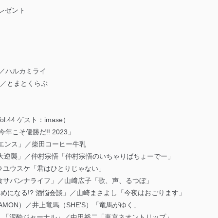
プレゼント
宗悟／ハルカミライ
iews／とまとくらぶ
44 ゲスト：imase）
年こそ優勝だ!! 2023」
スペリエンス」／柴田コーヒー牛乳
「福島大逆襲」／仲村宗悟「仲村宗悟のいちゃりばちょーでー」
ラユウスケ「君はひとりじゃない」
食サバンナライフ」／山﨑広子「歌、声、るつぼ」
 ためになる!? 酒悩会談」／山崎まさよし「今夜はおごります」
AMON）／井上竜馬（SHE'S）「竜馬がゆく」
DER）「泥酔ジャーナル」／中田裕二「東京ネオントリップ」