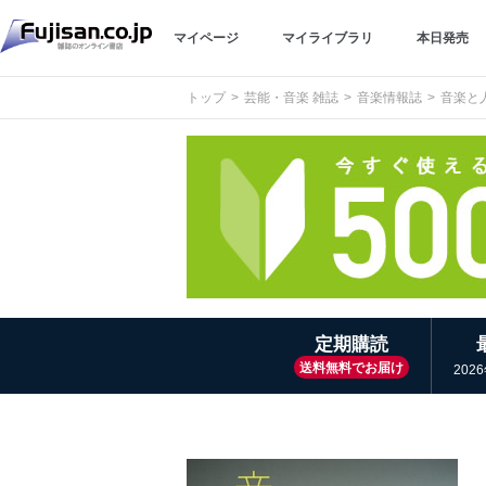
マイページ
マイライブラリ
本日発売
トップ
芸能・音楽 雑誌
音楽情報誌
音楽と
定期購読
送料無料でお届け
202