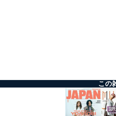
アクセス者の識別と認証
機器に標準装備されて
システムを使用する従
外部からの不正アクセス
個人データを取り扱う
個人データを取り扱う
としています。
情報システムの使用に伴
メール等により個人デ
個人情報保護マネジメントシ
この
当社は、内部監査及びマネ
の状態を維持します。
苦情及び相談受付け窓口
貴殿の個人情報及び当社の
適切、かつ迅速に対応させ