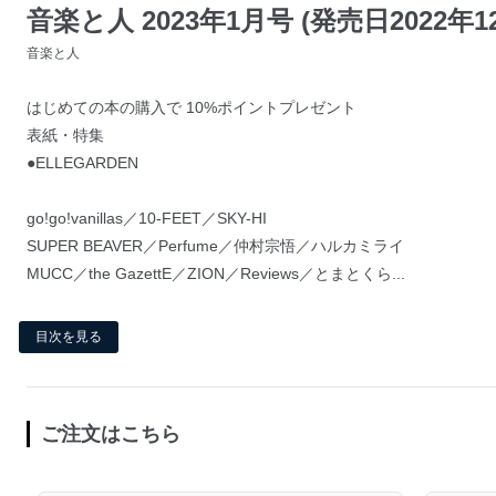
音楽と人 2023年1月号 (発売日2022年1
音楽と人
はじめての本の購入で 10%ポイントプレゼント
表紙・特集
●ELLEGARDEN
go!go!vanillas／10-FEET／SKY-HI
SUPER BEAVER／Perfume／仲村宗悟／ハルカミライ
MUCC／the GazettE／ZION／Reviews／とまとくら...
目次を見る
ご注文はこちら