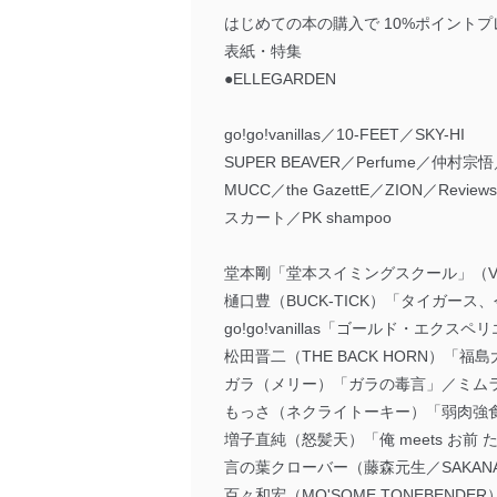
はじめての本の購入で 10%ポイント
表紙・特集
●ELLEGARDEN
go!go!vanillas／10-FEET／SKY-HI
SUPER BEAVER／Perfume／仲村
MUCC／the GazettE／ZION／Rev
スカート／PK shampoo
堂本剛「堂本スイミングスクール」（Vol.
樋口豊（BUCK-TICK）「タイガース、今
go!go!vanillas「ゴールド・エク
松田晋二（THE BACK HORN）
ガラ（メリー）「ガラの毒言」／ミム
もっさ（ネクライトーキー）「弱肉強
増子直純（怒髪天）「俺 meets お前
言の葉クローバー（藤森元生／SAKAN
百々和宏（MO'SOME TONEBEN