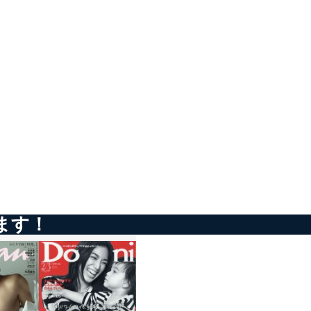
ータベース等を取り扱う情報
の活用により、これを最新状態
ドを設定しています。
ます！
を継続的に改善し、常に最良
以下までご連絡ください。