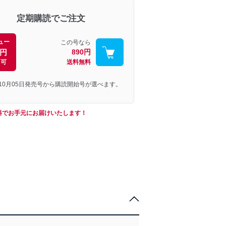
定期購読でご注文
ュー
この号なら
0円
890円
引可
送料無料
年10月05日発売号から購読開始号が選べます。
料でお手元にお届けいたします！