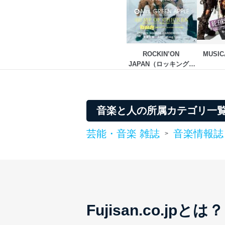
株式会社富士山マガジンサー
TEL：0570-200-223
FAX：03-5459-7073
e-mail：
cs@fujisan.co.jp
ROCKIN’ON 
MUSI
JAPAN（ロッキング・
改訂：2025年2月20日
オン・ジャパン）
制定：2005年4月1日
株式会社富士山マガジンサ
代表取締役会長 西野 伸一
音楽と人の所属カテゴリ一
個人情報の取扱いについ
芸能・音楽 雑誌
音楽情報誌
>
１．個人情報保護管理者
当社は以下の個人情報保護
いたします。
東京都渋谷区南平台町16-11
株式会社富士山マガジンサ
Fujisan.co.jpとは？
代表取締役会長 西野 伸一
個人情報保護管理者: 経営管