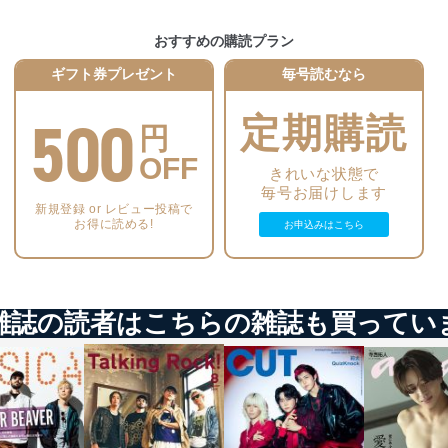
おすすめの購読プラン
いるユーザー制御機能（ユーザーアカウント制御）により、個人情報デ
ギフト券プレゼント
毎号読むなら
業者を識別・認証しています。
500
定期購読
等の防止
円
機器等のオペレーティングシステムを最新の状態に保持しています。
OFF
機器等にセキュリティ対策ソフトウェア等を導入し、自動更新 機能等
きれいな状態で
毎号お届けします
新規登録 or レビュー投稿で
う漏洩等の防止
お得に読める!
お申込みはこちら
ータの含まれるファイルを送信する場合に、当該ファイルへのパスワー
ステムの継続的改善
雑誌の読者はこちらの雑誌も買ってい
ジメントレビューの機会を通じて、個人情報保護マネジメントシステム
個人情報保護マネジメントシステムに関するご相談及び苦情については
ていただきます。