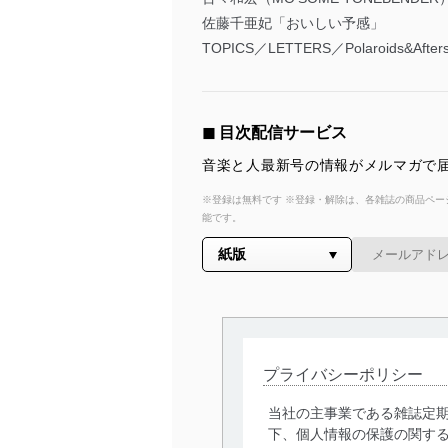
佐藤千亜妃「おいしい予感」
TOPICS／LETTERS／Polaroids&Aft
◼︎ 目次配信サービス
音楽と人最新号の情報がメルマガで届
※登録は無料です ※登録・解除は、各雑誌の商品ページ
能です。
プライバシーポリシー
当社の主事業である雑誌定
下、個人情報の保護の関す