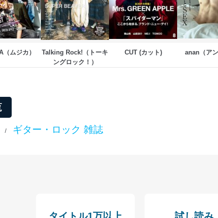
ビス 個人情報問い合わせ係
CA（ムジカ）
Talking Rock!（トーキ
CUT (カット)
anan（ア
ングロック！）
ービス
郎
覧
て
ギター・ロック 雑誌
/
管理者を設置し、個人情報保護管理者の責任のもと、個人情報を取得・
ービス
郎
理グループディレクター 前田 嘉也
タイトル1万以上
試し読み