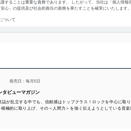
護することは重要な責務であります。 したがって、当社は「個人情報
「安心」の提供及び社会的責任の責務を果たすことを確実にいたします
について
利用・提供に際して、その利用目的を明確にし、本人の同意を得たうえ
によって取得・利用・提供を行います。また、当社が保有している個人
示は行いません。当社においてはこれらの取り組みを確実にするため、
用を行わないために、適切な管理措置を講じます。
る法令、国が定める指針及びその他の規範を遵守します。また、当社の
適合させます。
発売日：毎月5日
ンタビューマガジン
音楽誌が乱立する中でも、信頼感はトップクラス！ロックを中心に取
及び安全性を確保するために、下記セキュリティ対策をはじめとする安
を積極的に取り上げ、その＜人間力＞を強く伝えようとしている音楽
防止及び是正に努めます。
ことのできる機器及び当該機器を取り扱う従業者を明確化し、 個人デ