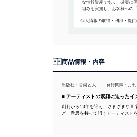
な情報資産であり、確実に保
組みを実施し、お客様への
個人情報の取得・利用・提供
当社は、個人情報の取得・
囲内で適法かつ公正な手段
利用、第三者への提供・開
いります。また、目的外利
商品情報・内容
法令遵守
当社は、個人情報に関連す
令及びその他の規範を常に
出版社：
音楽と人
発行間隔：月刊
個人情報の安全管理措置
■ アーティストの素顔に迫ったイ
創刊から13年を迎え、さまざまな
当社は、個人情報の正確性
ど、意思を持って唄うアーティスト
漏えい、滅失またはき損の
アクセス制御
個人データを取り扱う
しています。