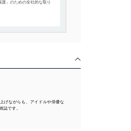
保護」のための全社的な取り
。
で利用目的の達成に必要な範
情報は、同意を得ずに目的外
従業者等の教育を徹底してま
管理の仕組みに、これらの法
り上げながらも、アイドルや俳優な
全対策を実施し、個人情報の
雑誌です。
ータへの不要なアクセスを防止