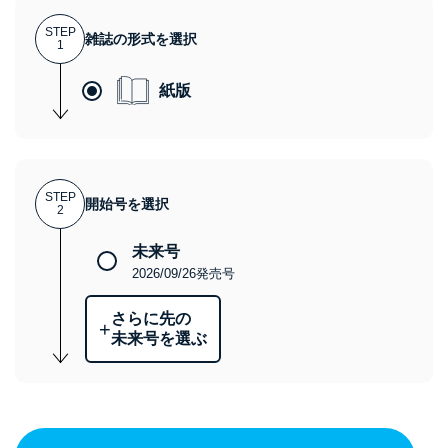
STEP
雑誌の形式を選択
1
紙版
STEP
開始号を選択
2
未来号
2026/09/26発売号
さらに先の
+
未来号を選ぶ