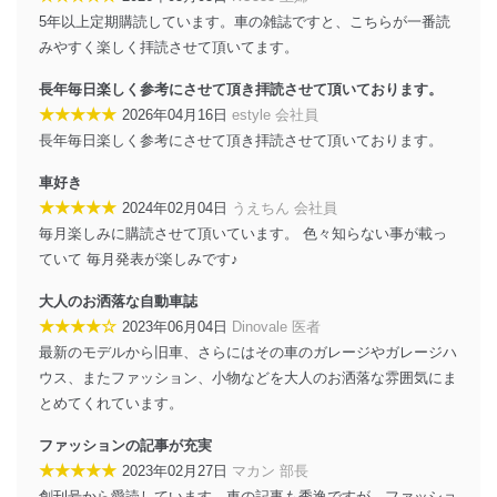
供・開示は行いません。当社においてはこれらの取り組
5年以上定期購読しています。車の雑誌ですと、こちらが一番読
みを確実にするため、従業者等の教育を徹底してまいり
ます。また、目的外利用を行わないために、適切な管理
みやすく楽しく拝読させて頂いてます。
措置を講じます。
長年毎日楽しく参考にさせて頂き拝読させて頂いております。
法令遵守
★★★★★
2026年04月16日
estyle 会社員
長年毎日楽しく参考にさせて頂き拝読させて頂いております。
当社は、個人情報に関連する法令、国が定める指針及び
その他の規範を遵守します。また、当社の管理の仕組み
車好き
に、これらの法令及びその他の規範を常に適合させま
★★★★★
2024年02月04日
うえちん 会社員
す。
毎月楽しみに購読させて頂いています。 色々知らない事が載っ
個人情報の安全管理措置
ていて 毎月発表が楽しみです♪
当社は、個人情報の正確性及び安全性を確保するため
大人のお洒落な自動車誌
に、下記セキュリティ対策をはじめとする安全対策を実
★★★★☆
2023年06月04日
Dinovale 医者
施し、個人情報の漏えい、滅失またはき損の防止及び是
最新のモデルから旧車、さらにはその車のガレージやガレージハ
正に努めます。
ウス、またファッション、小物などを大人のお洒落な雰囲気にま
アクセス制御
とめてくれています。
個人データを取り扱うことのできる機器及び当該
機器を取り扱う従業者を明確化し、 個人データへ
ファッションの記事が充実
の不要なアクセスを防止しています。
★★★★★
2023年02月27日
マカン 部長
アクセス者の識別と認証
創刊号から愛読しています。車の記事も秀逸ですが、ファッショ