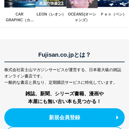
2
いただいた方の個
処、オペレーター教育など応対品
人情報
質向上のため
カスタマーQ＆Aサイトの投稿内容
CAR 
LEON（レオン）
OCEANS(オーシ
Ｐｅｎ（ペン）
の確認のため
GRAPHIC（カー
ャンズ）
ｅメール等によるカスタマーQ＆A
グラフィック）
当社カスタマーQ＆
サイトのサービス内容のご案内の
3
Aサービス利用者
ため
ｅメール等による商品、サービ
ス、キャンペーン等の広告に関す
るご案内のため
Fujisan.co.jpとは？
採用応募者の方の
4
採用選考、ご連絡のため
個人情報
当社の従業者の個
人事、総務などの雇用管理等のた
株式会社富士山マガジンサービスが運営する、
日本最大級の雑誌
5
人情報
め
オンライン書店です。
パートナー（提携
購入商品配送のため
一般的な書店と異なり、
定期購読サービスに特化しています。
企業）からの委託
提携企業及びお客様がご購入され
により当社の
た商品の発売元企業からのｅメー
雑誌、新聞、シリーズ書籍、漫画や
6
定期購読サービス
ル等による商品、
本屋にも無い古い本も見つかる！
等をご利用の方の
サービス、キャンペーン等の広告
個人情報
に関するご案内のため
当社のサービス利用状況の把握お
新規会員登録
よびその分析のため
お問い合わせ対応、トラブル対
SNS公式アカウン