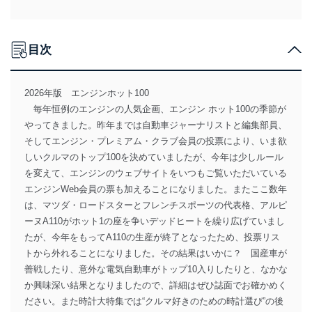
目次
2026年版 エンジンホット100
毎年恒例のエンジンの人気企画、エンジン ホット100の季節が
やってきました。昨年までは自動車ジャーナリストと編集部員、
そしてエンジン・プレミアム・クラブ会員の投票により、いま欲
しいクルマのトップ100を決めていましたが、今年は少しルール
を変えて、エンジンのウェブサイトをいつもご覧いただいている
エンジンWeb会員の票も加えることになりました。またここ数年
は、マツダ・ロードスターとフレンチスポーツの代表格、アルピ
ーヌA110がホット1の座を争いデッドヒートを繰り広げていまし
たが、今年をもってA110の生産が終了となったため、投票リス
トから外れることになりました。その結果はいかに？ 国産車が
善戦したり、意外な電気自動車がトップ10入りしたりと、なかな
か興味深い結果となりましたので、詳細はぜひ誌面でお確かめく
ださい。また時計大特集では“クルマ好きのための時計選び”の後