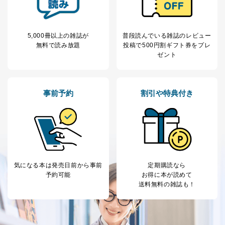
とが困難である場合。
国の機関もしくは地方公共団体またはその委託を受け
た者が法令の定める事務を遂行することに対して協力
する必要がある場合であって、本人の同意を得ること
5,000冊以上の雑誌が
普段読んでいる雑誌のレビュー
により当該事務の遂行に支障を及ぼすおそれがあると
無料で読み放題
投稿で
500円割ギフト券をプレ
き。
ゼント
上記２．の利用目的を実施するために守秘義務を結ん
だ企業に、業務の一部として個人情報の取扱いを委
託・提供する場合、その業務に必要な範囲で委託・提
供先企業に個人情報を開示することがあります。
事前予約
割引や特典付き
委託・提供先企業は具体的には以下のような企業です
が、これらに限りません。
委託先：カスタマーサポート支援会社 、クレジッ
トカード決済などの決済代行・料金回収会社、広
告配信サービス会社
提供先：出版社、出版物発売元、卸売会社、販売
店など商品の供給者、梱包会社、配送会社、新聞
販売店などの梱包・配送・配達会社
気になる本は
発売日前から事前
定期購読なら
予約可能
お得に本が読めて
４．開示対象個人情報の「開示」「訂正」等の請求につ
送料無料の雑誌も！
いて
当社は、本人から、開示対象個人情報について利用目的
の通知を求められた場合には、遅滞なくこれに応じま