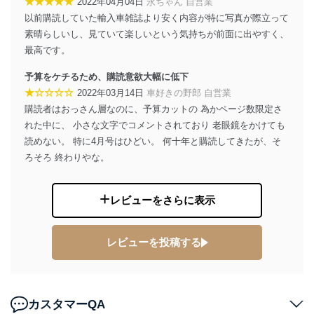
★★★★★
2022年04月04日
永ちゃん 自営業
以前購読していた輸入車雑誌より安く内容が特に写真が際立って
貴殿の個人情報及び当社の個人情報保護マネジメントシ
素晴らしいし、見ていて楽しいという気持ちが前面に出やすく、
ステムに関するご相談及び苦情については以下までご連
最高です。
絡ください。
適切、かつ迅速に対応させていただきます。
予算をケチるため、購読意欲大幅に低下
株式会社富士山マガジンサービス 個人情報問い合わせ
★☆☆☆☆
2022年03月14日
車好きの野郎 自営業
係
購読者はおっさん層なのに、予算カットの 為かページ数限定さ
TEL：0570-200-223
れた中に、 小さな文字でコメントされており 老眼鏡をかけても
FAX：03-5459-7073
読めない。 特に4月号はひどい。 何十年と購読してきたが、そ
e-mail：
cs@fujisan.co.jp
ろそろ 終わりやな。
改訂：2025年2月20日
制定：2005年4月1日
株式会社富士山マガジンサービス
レビューをさらに表示
代表取締役会長 西野 伸一郎
個人情報の取扱いについて
レビューを投稿する
１．個人情報保護管理者
当社は以下の個人情報保護管理者を設置し、個人情報保
護管理者の責任のもと、個人情報を取得・アクセス・利
カスタマーQA
用・提供・管理いたします。