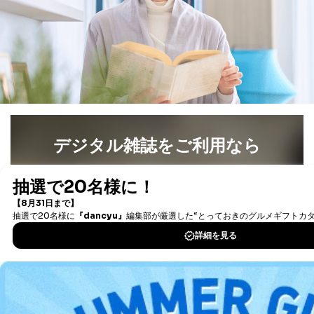
す。ただし、以下①～④のいずれかに該当する場合は、
利用目的の通知を行なうことはできません。そのとき
は、本人に遅滞無くその旨を通知するとともに、理由を
説明させていただきます。
①利用目的を本人に通知し、又は公表することによって
本人又は第三者の生命、身体、財産その他の権利利益を
害するおそれがある場合
②利用目的を本人に通知し、又は公表することによって
当該事業者の権利又は正当な利益を害するおそれがある
場合
デジタル雑誌をご利用なら
③国の機関又は地方公共団体が法令の定める事務を遂行
することに対して協力する必要がある場合であって、利
最新号〜バックナンバーまで7000冊以上の雑誌
（電子
用目的を本人に通知し、又は公表することによって当該
事務の遂行に支障を及ぼすおそれがあるとき
書籍）が無料で読み放題！
④開示対象個人情報の利用目的が明らかな場合
タダ読みサービス
を楽しもう！
開示対象個人情報については、保有個人データの本人ま
DOWNLOAD FOR IOS
たはその代理人からの利用目的の通知、開示、変更等
（内容の訂正、追加または削除）、利用停止等（「利用
の停止または消去」「第三者への提供の停止」）の求め
DOWNLOAD FOR ANDROID
に対応させていただいております。 当社顧客の皆様の
個人情報は「マイページ」にログインしていただくこと
で、訂正、追加、変更を行っていただくことが出来ま