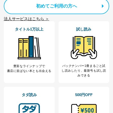
処、オペレーター教育など応対品
7
トに登録された方
質向上のため
初めてご利用の方へ
の個人情報
その他当社のプライバシーポリシ
ー等にて公表する利用目的達成の
法人サービスはこちら ＞
ため
※上記の利用目的のうちNo.1～5については保有個人デ
タイトル1万以上
試し読み
ータ（開示対象個人情報）の利用目的であり、下記4.の
開示等のご請求に対応させていただきます。
なお、6、7については、パートナー（提携企業）様又は
各SNS運営会社様にご請求いただきますようお願い致し
ます。
３．個人情報の第三者提供について
バックナンバー1冊まるごと試
豊富なラインナップで
当社は、取得した個人情報を適切に管理し､あらかじめ
し読み
したり、最新号も試し読
書店に並ばない本とも出会える
本人の同意を得ることなく第三者に提供することはあり
みできる
ません。ただし、次の場合は除きます。
法令に基づく場合
人の生命､身体または財産の保護のために必要がある
場合であって、本人の同意を得ることが困難であると
タダ読み
500円OFF
き。
公衆衛生の向上または児童の健全な育成の推進のため
に特に必要がある場合であって、本人の同意を得るこ