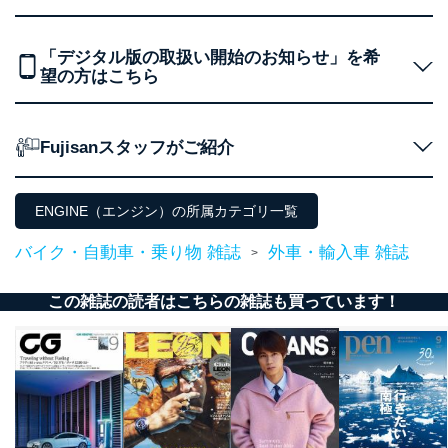
東京都渋谷区南平台町16-11
株式会社富士山マガジンサービス
「デジタル版の取扱い開始のお知らせ」を希
代表取締役会長 西野 伸一郎
望の方はこちら
個人情報保護管理者: 経営管理グループディレクター 前
田 嘉也
２．利用目的
Fujisanスタッフがご紹介
当社が取り扱う開示対象個人情報の利用目的は次のとお
りです。
ENGINE（エンジン）の所属カテゴリ一覧
No
個人情報の種類
利用目的
購入商品の配送のため
バイク・自動車・乗り物 雑誌
外車・輸入車 雑誌
>
商品代金回収のため
ｅメール等による商品、サービ
この雑誌の読者はこちらの雑誌も買っています！
ス、キャンペーン等の広告の案内
当社の定期購読サ
のため
1
ービス等をご利用
個人が特定できない形で取得した
の方の個人情報
閲覧履歴や購買履歴等の情報を分
析して、趣味・嗜好に
応じた新商品・サービスに関する
広告のため
当社にお問合わせ
お問い合わせ対応、トラブル対