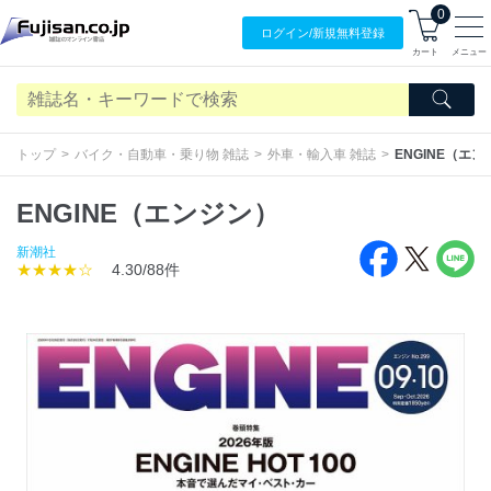
0
ログイン/
新規無料
登録
カート
メニュー
トップ
バイク・自動車・乗り物 雑誌
外車・輸入車 雑誌
ENGINE（エ
ENGINE（エンジン）
新潮社
★★★★☆
4.30/88件