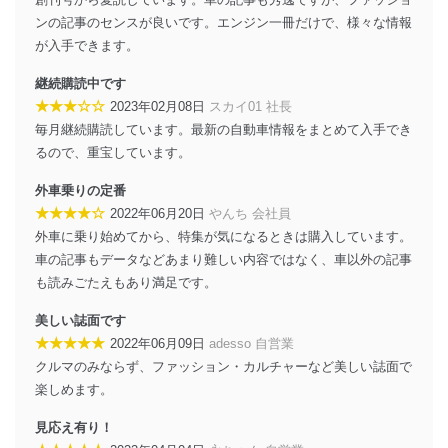
機器に標準装備されているユーザー制御機能（ユ
ンの記事のセンスが良いです。エンジン一冊だけで、様々な情報
ーザーアカウント制御）により、個人情報データ
が入手できます。
ベース等を取り扱う情報システムを使用する従業
者を識別・認証しています。
継続購読中です
★★★☆☆
2023年02月08日
スカイ01 社長
外部からの不正アクセス等の防止
個人データを取り扱う機器等のオペレーティング
毎月継続購読しています。最新の自動車情報をまとめて入手でき
システムを最新の状態に保持しています。
るので、重宝しています。
個人データを取り扱う機器等にセキュリティ対策
ソフトウェア等を導入し、自動更新 機能等の活用
外車乗りの定番
により、これを最新状態としています。
★★★★☆
2022年06月20日
やんち 会社員
外車に乗り始めてから、特集が気になるときは購入しています。
情報システムの使用に伴う漏洩等の防止
車の記事もデータなどあまり難しい内容ではなく、車以外の記事
メール等により個人データの含まれるファイルを
送信する場合に、当該ファイルへのパスワードを
も読みごたえもあり満足です。
設定しています。
美しい誌面です
個人情報保護マネジメントシステムの継続的改善
★★★★★
2022年06月09日
adesso 自営業
クルマのみならず、ファッション・カルチャーなど美しい誌面で
当社は、内部監査及びマネジメントレビューの機会を通
楽しめます。
じて、個人情報保護マネジメントシステムを継続的に改
善し、常に最良の状態を維持します。
見応え有り！
苦情及び相談受付け窓口