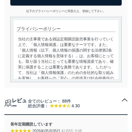
以下のプライバシーポリシーに同意の上、登録して下さい。
プライバシーポリシー
当社の主事業である雑誌定期購読販売事業を行っていく
上で、「個人情報保護」は重要なテーマです。また、
「個人情報（以下、個人情報の保護の関する法律第2条
に定義する個人情報を意味する）」は、お客様にとって
も、取り扱う当社にとっても重要な情報資産であり、確
実に保護することは重要な責務であります。 したがっ
て、当社は「個人情報保護」のための全社的な取り組み
を実施し、お客様への「安心」の提供及び社会的責任の
責務を果たすことを確実にいたします。
個人情報の取得・利用・提供について
レビュ
全てのレビュー：
88件
当社は、個人情報の取得・利用・提供に際して、その利
ー
総合評価：
★★★★☆
4.30
用目的を明確にし、本人の同意を得たうえで利用目的の
達成に必要な範囲内で適法かつ公正な手段によって取
得・利用・提供を行います。また、当社が保有している
長年定期購読しています
個人情報は、同意を得ずに目的外利用、第三者への提
★★★★★
2026年05月05日
KU555 主婦