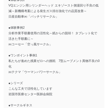
VQエンジン用シリンダーヘッド エキゾースト側湯回り不良の低
減～新機構考案による発生ガス排出強化での品質改善～
日産自動車㈱「バッチリサークル」
●体験事例2
分析作業手順書使用の活性化～紙からの脱却！ タブレット化で
活きた手順書に～
㈱コーセー「空っ風サークル」
●ワンポイント事例1
私たちが進めた残業ゼロへの挑戦 7型ムーブメント異物不良の0
化
㈱テクマ「ウーマンパワーサークル」
●シリーズ
こんな工夫で活性化しています
岩国市医療センター医師会病院
●サークルギネス