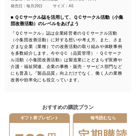
得・利用・提供を行います。また、当社が保有している
発売日：毎月29日
サイズ：A5
個人情報は、同意を得ずに目的外利用、第三者への提
供・開示は行いません。当社においてはこれらの取り組
■ ＱＣサークル誌を活用して、ＱＣサークル活動（小集
みを確実にするため、従業者等の教育を徹底してまいり
団改善活動）のレベルをあげよう
ます。また、目的外利用を行わないために、適切な管理
措置を講じます。
『ＱＣサークル』誌は企業経営者のＱＣサークル活動
（小集団改善活動）に対する想いや考え方、また、さま
法令遵守
ざまな企業（業種）での改善活動の取り組みや体験事例
当社は、個人情報に関連する法令、国が定める指針及び
を多数紹介します。今やＱＣ（品質管理）・ＱＣサーク
その他の規範を遵守します。また、当社の管理の仕組み
ル活動（小集団改善活動）は製造業にとどまらず医療や
に、これらの法令及びその他の規範を常に適合させま
介護・福祉関連、企業の事務・販売・サービス部門など
す。
にも普及し『製品品質』向上だけでなく、働く人の業務
改善や効率化にも役立っています。
個人情報の安全管理措置
当社は、個人情報の正確性及び安全性を確保するため
に、下記セキュリティ対策をはじめとする安全対策を実
施し、個人情報の漏えい、滅失またはき損の防止及び是
おすすめの購読プラン
正に努めます。
ギフト券プレゼント
毎号読むなら
アクセス制御
個人データを取り扱うことのできる機器及び当該
機器を取り扱う従業者を明確化し、 個人データへ
定期購読
の不要なアクセスを防止しています。