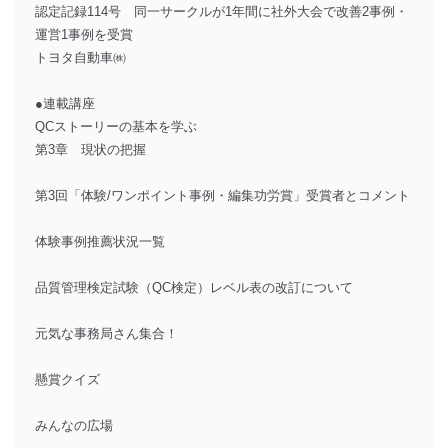
認定記録114号 同一サークルが1年間に社外大会で改善2事例・
運営1事例を受賞
トヨタ自動車㈱
●連載講座
QCストーリーの基本を学ぶ
第3章 現状の把握
第3回「体験/ワンポイント事例・編集功労賞」受賞者とコメント
体験事例推薦状況一覧
品質管理検定試験（QC検定）レベル表の改訂について
元気な事務局さん集合！
懸賞クイズ
みんなの広場