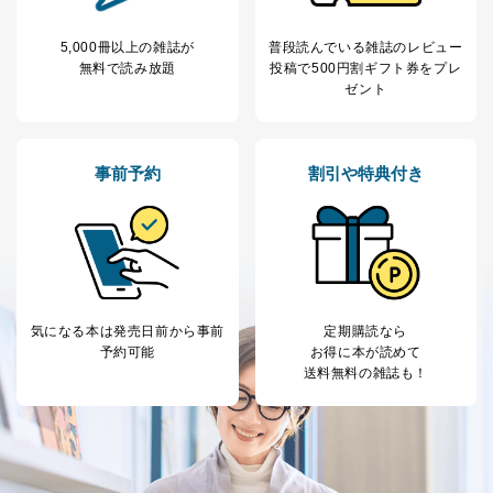
広告のため
当社にお問合わせ
お問い合わせ対応、トラブル対
5,000冊以上の雑誌が
普段読んでいる雑誌のレビュー
2
いただいた方の個
処、オペレーター教育など応対品
無料で読み放題
投稿で
500円割ギフト券をプレ
人情報
質向上のため
ゼント
カスタマーQ＆Aサイトの投稿内容
の確認のため
ｅメール等によるカスタマーQ＆A
当社カスタマーQ＆
サイトのサービス内容のご案内の
3
事前予約
割引や特典付き
Aサービス利用者
ため
ｅメール等による商品、サービ
ス、キャンペーン等の広告に関す
るご案内のため
採用応募者の方の
4
採用選考、ご連絡のため
個人情報
当社の従業者の個
人事、総務などの雇用管理等のた
5
人情報
め
気になる本は
発売日前から事前
定期購読なら
パートナー（提携
購入商品配送のため
予約可能
お得に本が読めて
企業）からの委託
提携企業及びお客様がご購入され
送料無料の雑誌も！
により当社の
た商品の発売元企業からのｅメー
6
定期購読サービス
ル等による商品、
等をご利用の方の
サービス、キャンペーン等の広告
個人情報
に関するご案内のため
当社のサービス利用状況の把握お