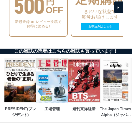
500
円
OFF
アクセス者の識別と認証
きれいな状態で
機器に標準装備されているユーザー制御機能（ユ
毎号お届けします
ーザーアカウント制御）により、個人情報データ
新規登録 or レビュー投稿で
お得に読める!
お申込みはこちら
ベース等を取り扱う情報システムを使用する従業
者を識別・認証しています。
外部からの不正アクセス等の防止
個人データを取り扱う機器等のオペレーティング
この雑誌の読者はこちらの雑誌も買っています！
システムを最新の状態に保持しています。
個人データを取り扱う機器等にセキュリティ対策
ソフトウェア等を導入し、自動更新 機能等の活用
により、これを最新状態としています。
情報システムの使用に伴う漏洩等の防止
メール等により個人データの含まれるファイルを
送信する場合に、当該ファイルへのパスワードを
設定しています。
PRESIDENT(プレ
工場管理
週刊東洋経済
The Japan Times 
個人情報保護マネジメントシステムの継続的改善
ジデント)
Alpha（ジャパン
タイムズアルフ
当社は、内部監査及びマネジメントレビューの機会を通
ァ）
じて、個人情報保護マネジメントシステムを継続的に改