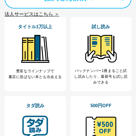
護管理者の責任のもと、個人情報を取得・アクセス・利
用・提供・管理いたします。
法人サービスはこちら ＞
東京都渋谷区南平台町16-11
株式会社富士山マガジンサービス
タイトル1万以上
試し読み
代表取締役会長 西野 伸一郎
個人情報保護管理者: 経営管理グループディレクター 前
田 嘉也
２．利用目的
当社が取り扱う開示対象個人情報の利用目的は次のとお
バックナンバー1冊まるごと試
りです。
豊富なラインナップで
し読み
したり、最新号も試し読
書店に並ばない本とも出会える
No
個人情報の種類
利用目的
みできる
購入商品の配送のため
商品代金回収のため
ｅメール等による商品、サービ
ス、キャンペーン等の広告の案内
タダ読み
500円OFF
当社の定期購読サ
のため
1
ービス等をご利用
個人が特定できない形で取得した
の方の個人情報
閲覧履歴や購買履歴等の情報を分
析して、趣味・嗜好に
応じた新商品・サービスに関する