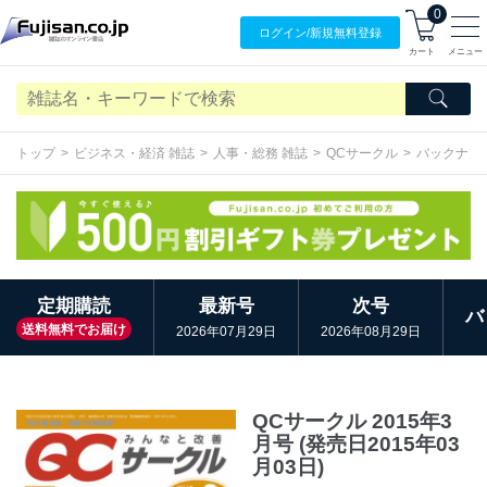
0
ログイン/
新規無料
登録
カート
メニュー
トップ
ビジネス・経済 雑誌
人事・総務 雑誌
QCサークル
バックナン
定期購読
最新号
次号
バ
送料無料でお届け
2026年07月29日
2026年08月29日
QCサークル 2015年3
月号 (発売日2015年03
月03日)