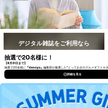
よびその分析のため
お問い合わせ対応、トラブル対
SNS公式アカウン
処、オペレーター教育など応対品
7
トに登録された方
質向上のため
の個人情報
その他当社のプライバシーポリシ
ー等にて公表する利用目的達成の
ため
※上記の利用目的のうちNo.1～5については保有個人デ
ータ（開示対象個人情報）の利用目的であり、下記4.の
デジタル雑誌をご利用なら
開示等のご請求に対応させていただきます。
なお、6、7については、パートナー（提携企業）様又は
最新号〜バックナンバーまで7000冊以上の雑誌
（電子
各SNS運営会社様にご請求いただきますようお願い致し
ます。
書籍）が無料で読み放題！
タダ読みサービス
を楽しもう！
３．個人情報の第三者提供について
当社は、取得した個人情報を適切に管理し､あらかじめ
DOWNLOAD FOR IOS
本人の同意を得ることなく第三者に提供することはあり
ません。ただし、次の場合は除きます。
DOWNLOAD FOR ANDROID
法令に基づく場合
人の生命､身体または財産の保護のために必要がある
場合であって、本人の同意を得ることが困難であると
ご利用方法はこちら
き。