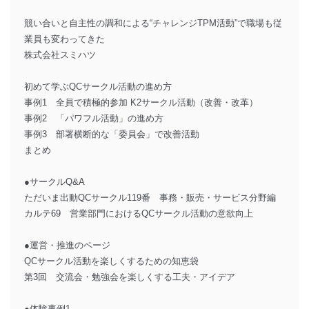
競い合いと自主性の調和による“チャレンジTPM活動”で職場も従
業員も変わってきた
株式会社スミハツ
初めて学ぶQCサークル活動の進め方
事例1 全員で積極的参加 K2サークル活動（改善・改革）
事例2 「パワフル活動」の進め方
事例3 部署横断的な「委員会」で改善活動
まとめ
●サークルQ&A
ただいま出動QCサークル119番 事務・販売・サービス分野編
カルテ69 営業部門におけるQCサークル活動の意欲向上
●運営・推進のページ
QCサークル活動を楽しくするための知恵袋
第3回 交流会・勉強会を楽しくする工夫・アイデア
●体験事例1