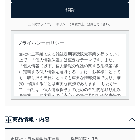
以下のプライバシーポリシーに同意の上、登録して下さい。
プライバシーポリシー
当社の主事業である雑誌定期購読販売事業を行っていく
上で、「個人情報保護」は重要なテーマです。また、
「個人情報（以下、個人情報の保護の関する法律第2条
に定義する個人情報を意味する）」は、お客様にとって
も、取り扱う当社にとっても重要な情報資産であり、確
実に保護することは重要な責務であります。 したがっ
て、当社は「個人情報保護」のための全社的な取り組み
を実施し、お客様への「安心」の提供及び社会的責任の
責務を果たすことを確実にいたします。
個人情報の取得・利用・提供について
商品情報・内容
当社は、個人情報の取得・利用・提供に際して、その利
用目的を明確にし、本人の同意を得たうえで利用目的の
達成に必要な範囲内で適法かつ公正な手段によって取
出版社：
日本科学技術連盟
発行間隔：月刊