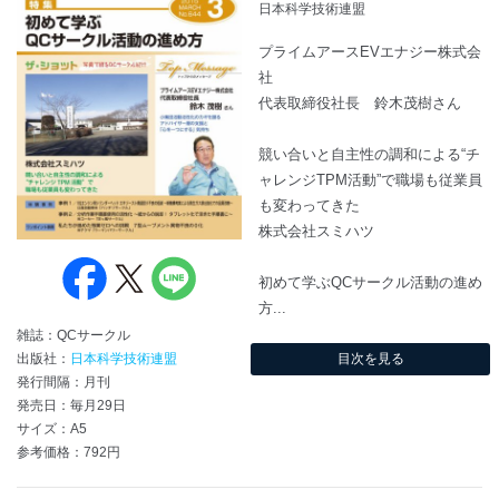
日本科学技術連盟
プライムアースEVエナジー株式会
社
代表取締役社長 鈴木茂樹さん
競い合いと自主性の調和による“チ
ャレンジTPM活動”で職場も従業員
も変わってきた
株式会社スミハツ
初めて学ぶQCサークル活動の進め
方...
雑誌：QCサークル
出版社：
日本科学技術連盟
目次を見る
発行間隔：月刊
発売日：毎月29日
サイズ：A5
参考価格：792円