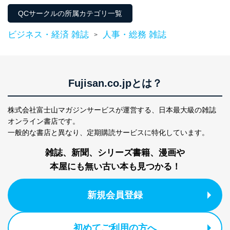
善し、常に最良の状態を維持します。
QCサークルの所属カテゴリ一覧
苦情及び相談受付け窓口
ビジネス・経済 雑誌
人事・総務 雑誌
>
貴殿の個人情報及び当社の個人情報保護マネジメントシ
ステムに関するご相談及び苦情については以下までご連
絡ください。
適切、かつ迅速に対応させていただきます。
Fujisan.co.jpとは？
株式会社富士山マガジンサービス 個人情報問い合わせ
係
TEL：0570-200-223
株式会社富士山マガジンサービスが運営する、
日本最大級の雑誌
FAX：03-5459-7073
オンライン書店です。
e-mail：
cs@fujisan.co.jp
一般的な書店と異なり、
定期購読サービスに特化しています。
改訂：2025年2月20日
制定：2005年4月1日
雑誌、新聞、シリーズ書籍、漫画や
株式会社富士山マガジンサービス
本屋にも無い古い本も見つかる！
代表取締役会長 西野 伸一郎
個人情報の取扱いについて
新規会員登録
１．個人情報保護管理者
当社は以下の個人情報保護管理者を設置し、個人情報保
初めてご利用の方へ