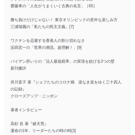
齋藤孝の「人生がうまくいく古典の名言」［65］
勝ち負けだけじゃない！ 東京オリンピックの意外な楽しみ方
三浦瑠麗の「私たちの民主主義」[7]
ワクチンを忌避する香港人の割り切れなさ
浜田宏一の「世界の潮流、超理解！」[9]
バイデン肝いりの「法人最低税率」の実現を妨げる3つの壁
新刊書評
井川直子 著『シェフたちのコロナ禍 道なき道をゆく三十四人
の記録』
クローズアップ・ニッポン
著者インタビュー
高杉 良 著『破天荒』
運命の1年、リーダーたちの時の時[3]