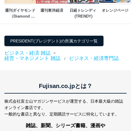
カスタマーQ＆Aサイトの投稿内容
の確認のため
週刊ダイヤモンド
週刊東洋経済
日経トレンディ 
オレンジページ
ｅメール等によるカスタマーQ＆A
（Diamond 
(TRENDY)
当社カスタマーQ＆
サイトのサービス内容のご案内の
3
WEEKLY）
Aサービス利用者
ため
ｅメール等による商品、サービ
ス、キャンペーン等の広告に関す
るご案内のため
PRESIDENT(プレジデント)の所属カテゴリ一覧
採用応募者の方の
4
採用選考、ご連絡のため
個人情報
ビジネス・経済 雑誌
>
当社の従業者の個
人事、総務などの雇用管理等のた
経営・マネジメント 雑誌
ビジネス・経済専門誌
/
5
人情報
め
パートナー（提携
購入商品配送のため
企業）からの委託
提携企業及びお客様がご購入され
により当社の
た商品の発売元企業からのｅメー
6
定期購読サービス
ル等による商品、
Fujisan.co.jpとは？
等をご利用の方の
サービス、キャンペーン等の広告
個人情報
に関するご案内のため
株式会社富士山マガジンサービスが運営する、
日本最大級の雑誌
当社のサービス利用状況の把握お
よびその分析のため
オンライン書店です。
お問い合わせ対応、トラブル対
一般的な書店と異なり、
定期購読サービスに特化しています。
SNS公式アカウン
処、オペレーター教育など応対品
7
トに登録された方
質向上のため
雑誌、新聞、シリーズ書籍、漫画や
の個人情報
その他当社のプライバシーポリシ