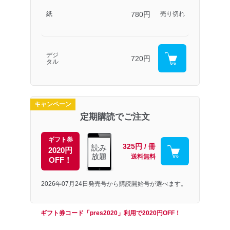
780円
紙
売り切れ
デジ
720円
タル
キャンペーン
定期購読でご注文
ギフト券
325円 / 冊
読み
2020円
放題
送料無料
OFF！
2026年07月24日発売号から購読開始号が選べます。
ギフト券コード「pres2020」利用で2020円OFF！