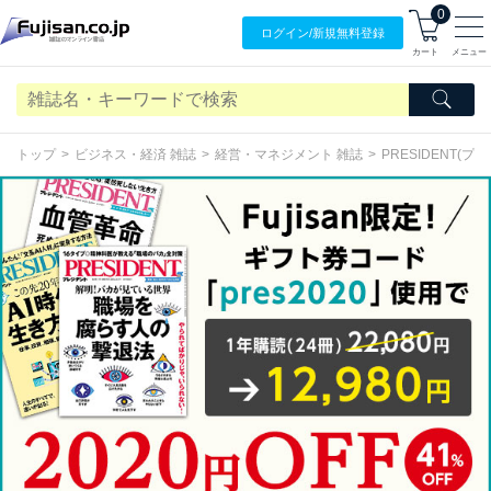
0
ログイン/
新規無料
登録
カート
メニュー
トップ
ビジネス・経済 雑誌
経営・マネジメント 雑誌
PRESIDENT(プ