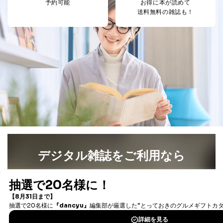
は、本人に遅滞無くその旨を通知するとともに、理由を
予約可能
お得に本が読めて
説明させていただきます。
送料無料の雑誌も！
①利用目的を本人に通知し、又は公表することによって
本人又は第三者の生命、身体、財産その他の権利利益を
害するおそれがある場合
②利用目的を本人に通知し、又は公表することによって
当該事業者の権利又は正当な利益を害するおそれがある
場合
③国の機関又は地方公共団体が法令の定める事務を遂行
することに対して協力する必要がある場合であって、利
用目的を本人に通知し、又は公表することによって当該
事務の遂行に支障を及ぼすおそれがあるとき
④開示対象個人情報の利用目的が明らかな場合
開示対象個人情報については、保有個人データの本人ま
たはその代理人からの利用目的の通知、開示、変更等
デジタル雑誌をご利用なら
（内容の訂正、追加または削除）、利用停止等（「利用
の停止または消去」「第三者への提供の停止」）の求め
最新号〜バックナンバーまで7000冊以上の雑誌
（電子
に対応させていただいております。 当社顧客の皆様の
書籍）が無料で読み放題！
個人情報は「マイページ」にログインしていただくこと
タダ読みサービス
を楽しもう！
で、訂正、追加、変更を行っていただくことが出来ま
す。マイページをご利用いただけない方、その他の方に
つきましては、下記Aをご覧ください。 また、ご登録い