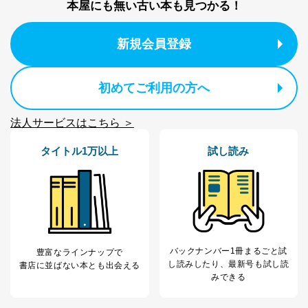
本屋にも無い古い本も見つかる！
ー等にて公表する利用目的達成の
ため
※上記の利用目的のうちNo.1～5については保有個人デ
新規会員登録
ータ（開示対象個人情報）の利用目的であり、下記4.の
開示等のご請求に対応させていただきます。
なお、6、7については、パートナー（提携企業）様又は
初めてご利用の方へ
各SNS運営会社様にご請求いただきますようお願い致し
ます。
法人サービスはこちら ＞
３．個人情報の第三者提供について
タイトル1万以上
試し読み
当社は、取得した個人情報を適切に管理し､あらかじめ
本人の同意を得ることなく第三者に提供することはあり
ません。ただし、次の場合は除きます。
法令に基づく場合
人の生命､身体または財産の保護のために必要がある
場合であって、本人の同意を得ることが困難であると
き。
バックナンバー1冊まるごと試
豊富なラインナップで
公衆衛生の向上または児童の健全な育成の推進のため
し読み
したり、最新号も試し読
書店に並ばない本とも出会える
に特に必要がある場合であって、本人の同意を得るこ
みできる
とが困難である場合。
国の機関もしくは地方公共団体またはその委託を受け
た者が法令の定める事務を遂行することに対して協力