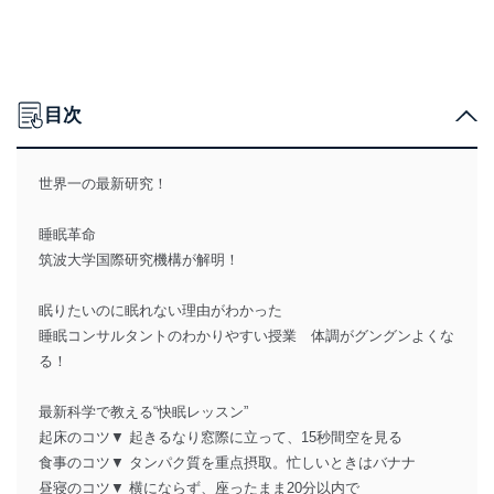
目次
世界一の最新研究！
睡眠革命
筑波大学国際研究機構が解明！
眠りたいのに眠れない理由がわかった
睡眠コンサルタントのわかりやすい授業 体調がグングンよくな
る！
最新科学で教える“快眠レッスン”
起床のコツ▼ 起きるなり窓際に立って、15秒間空を見る
食事のコツ▼ タンパク質を重点摂取。忙しいときはバナナ
昼寝のコツ▼ 横にならず、座ったまま20分以内で