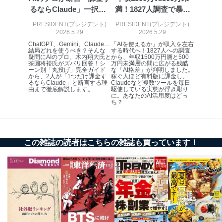
株式会社富士山マガジンサービス
るならClaude」一択！3
満！1827人調査で暴か
代表取締役会長 西野 伸一郎
大...
れ...
個人情報保護管理者: 経営管理グループディレクター 前
PRESIDENT(プレジデント)
PRESIDENT(プレジデント)
田 嘉也
2026.5.29
2026.5.29
ChatGPT、Gemini、Claude…
「AIを使えるか」が収入を左右
２．利用目的
結局どれを使うべき？そんな
する時代へ！1827人への調査
疑問にAIのプロ、木内翔大氏と
から、年収1500万円層と500
茶圓将裕氏がズバリ回答！シ
万円未満層の間に広がる残酷
当社が取り扱う開示対象個人情報の利用目的は次のとお
ーン別「丸投げ」完全ガイド
な「AI格差」が判明しました。
りです。
から、2人が「1つだけ課金す
稼ぐ人ほど有料版に課金し、
るならClaude」と断言する理
Claudeなど複数ツールを毎日
由まで徹底解説します。
駆使している実態が浮き彫り
No
個人情報の種類
利用目的
に。あなたのAI活用度はどっ
購入商品の配送のため
ち？
商品代金回収のため
ｅメール等による商品、サービ
ス、キャンペーン等の広告の案内
当社の定期購読サ
のため
1
ービス等をご利用
この雑誌の読者はこちらの雑誌も買っています！
個人が特定できない形で取得した
の方の個人情報
閲覧履歴や購買履歴等の情報を分
析して、趣味・嗜好に
応じた新商品・サービスに関する
広告のため
当社にお問合わせ
お問い合わせ対応、トラブル対
2
いただいた方の個
処、オペレーター教育など応対品
人情報
質向上のため