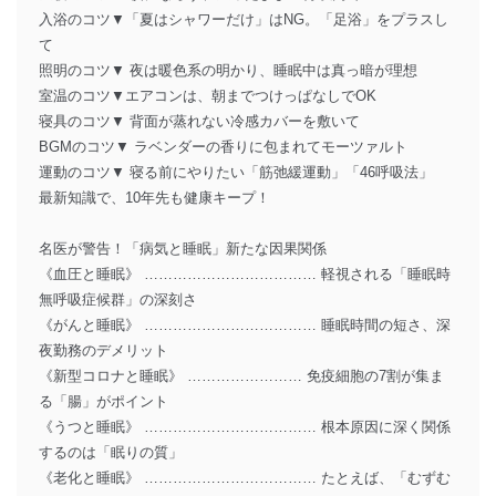
入浴のコツ▼「夏はシャワーだけ」はNG。「足浴」をプラスし
て
照明のコツ▼ 夜は暖色系の明かり、睡眠中は真っ暗が理想
室温のコツ▼エアコンは、朝までつけっぱなしでOK
寝具のコツ▼ 背面が蒸れない冷感カバーを敷いて
BGMのコツ▼ ラベンダーの香りに包まれてモーツァルト
運動のコツ▼ 寝る前にやりたい「筋弛緩運動」「46呼吸法」
最新知識で、10年先も健康キープ！
名医が警告！「病気と睡眠」新たな因果関係
《血圧と睡眠》 ……………………………… 軽視される「睡眠時
無呼吸症候群」の深刻さ
《がんと睡眠》 ……………………………… 睡眠時間の短さ、深
夜勤務のデメリット
《新型コロナと睡眠》 …………………… 免疫細胞の7割が集ま
る「腸」がポイント
《うつと睡眠》 ……………………………… 根本原因に深く関係
するのは「眠りの質」
《老化と睡眠》 ……………………………… たとえば、「むずむ