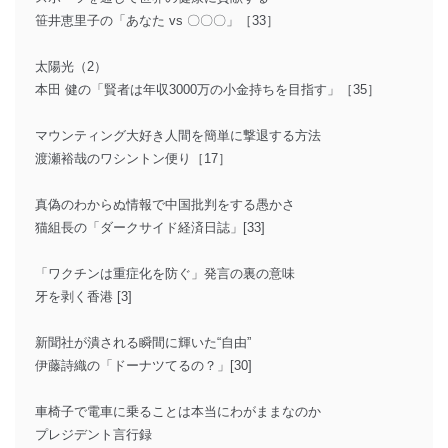
笹井恵里子の「あなた vs 〇〇〇」［33］
太陽光（2）
本田 健の「賢者は年収3000万の小金持ちを目指す」［35］
マウンティング大好き人間を簡単に撃退する方法
渡瀬裕哉のワシントン便り［17］
真偽のわからぬ情報で中国批判をする愚かさ
猫組長の「ダークサイド経済日誌」[33]
「ワクチンは重症化を防ぐ」発言の裏の意味
牙を剥く香港 [3]
新聞社が潰される瞬間に輝いた“自由”
伊藤詩織の「ドーナツてるの？」[30]
車椅子で電車に乗ることは本当にわがままなのか
プレジデント言行録