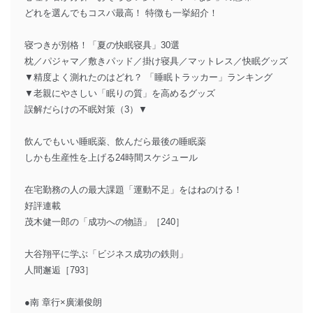
どれを選んでもコスパ最高！ 特徴も一挙紹介！
寝つきが別格！「夏の快眠寝具」30選
枕／パジャマ／敷きパッド／掛け寝具／マットレス／快眠グッズ
▼精度よく測れたのはどれ？ 「睡眠トラッカー」ランキング
▼老親にやさしい「眠りの質」を高めるグッズ
誤解だらけの不眠対策（3）▼
飲んでもいい睡眠薬、飲んだら最後の睡眠薬
しかも生産性を上げる24時間スケジュール
在宅勤務の人の最大課題「運動不足」をはねのける！
好評連載
茂木健一郎の「成功への物語」［240］
大谷翔平に学ぶ「ビジネス成功の鉄則」
人間邂逅［793］
●南 章行×廣瀬俊朗