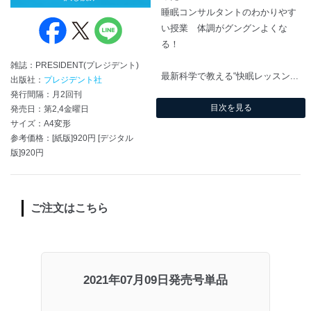
睡眠コンサルタントのわかりやす
い授業 体調がグングンよくな
る！
雑誌：PRESIDENT(プレジデント)
最新科学で教える“快眠レッスン...
出版社：
プレジデント社
発行間隔：月2回刊
目次を見る
発売日：第2,4金曜日
サイズ：A4変形
参考価格：[紙版]920円 [デジタル
版]920円
ご注文はこちら
2021年07月09日発売号単品