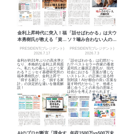
ステムに関するご相談及び苦情については以下までご連
絡ください。
適切、かつ迅速に対応させていただきます。
株式会社富士山マガジンサービス 個人情報問い合わせ
係
金利上昇時代に突入！福
「話せばわかる」は大ウ
TEL：0570-200-223
本勇樹氏が教える「資産
ソ？噛み合わない人の頭
FAX：03-5459-7073
が増える家...
の中
e-mail：
cs@fujisan.co.jp
PRESIDENT(プレジデント)
PRESIDENT(プレジデント)
2026.7.17
2026.7.3
改訂：2025年2月20日
金利が約31年ぶりの高水準と
「話せばわかる」は幻想だっ
制定：2005年4月1日
なり、本格的な金利上昇局面
た!? ベストセラー作家の養老
株式会社富士山マガジンサービス
へ。私たちの暮らしはどう変
孟司氏と藤原正彦氏が、現代
わる？ニッセイ基礎研究所の
社会における「言葉が通じな
代表取締役会長 西野 伸一郎
福本勇樹氏が、金利上昇で
いストレス」の正体に迫る特
「得する家計」と「損する家
別対談！AIが都合の良い言葉を
個人情報の取扱いについて
計」の決定的な違いを徹底解
返す時代だからこそ、他者と
説！
通じ合うことの本当の意味と
は何かを考えさせられます。
１．個人情報保護管理者
当社は以下の個人情報保護管理者を設置し、個人情報保
護管理者の責任のもと、個人情報を取得・アクセス・利
用・提供・管理いたします。
東京都渋谷区南平台町16-11
AIのプロが断言「課金す
年収1500万vs500万未