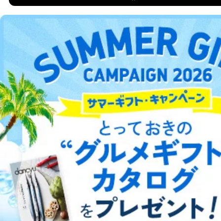
DOWNLOAD FOR IOS
ただいた個人情報のうち、市町村などの名称および郵便
番号、金融機関の名称あるいはクレジットカードの有効
期限など、商品のお届けやご請求を行う上で支障がある
DOWNLOAD FOR ANDROID
情報に変更があった場合には、当社が登録情報を変更さ
せていただく場合があります。
A.開示等の求めの申し出先、提出していただく書面等
ご利用方法はこちら
開示等の求めは、電話又は電子メールにて下記までお申
し付けください。開示等の求めに際して提出していただ
く書面等については、その際にご案内いたします。
総合案内
■電話による場合
TEL:0570-200-223
株式会社富士山マガジンサービス 個人情報問い合わせ
アフィリエイト
採用情報
係
受付時間：10:00～17:00（土、日、祝、年末年始休業）
プレスリリース
お問い合わせ
■電子メールによる場合
e-mail：
cs@fujisan.co.jp
利用規約
プライバシーポリシー
特定商取引法に基づく表示
会社案内
出版社の皆様へ
投資家の皆様へ
サイトマップ
B.開示等の対応に際して、以下記載の項目のうち2項目
以上での本人確認を実施させていただきます。
商品を購入された個人のお客様：氏名、住所、電話番
号、顧客番号、メールアドレス