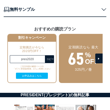
ベース等を取り扱う情報システムを使用する従業
者を識別・認証しています。
無料サンプル
外部からの不正アクセス等の防止
個人データを取り扱う機器等のオペレーティング
システムを最新の状態に保持しています。
おすすめの購読プラン
個人データを取り扱う機器等にセキュリティ対策
ソフトウェア等を導入し、自動更新 機能等の活用
割引キャンペーン
により、これを最新状態としています。
定期購読なら 最大
定期購読が今なら
情報システムの使用に伴う漏洩等の防止
65
2020円OFF！
メール等により個人データの含まれるファイルを
%
送信する場合に、当該ファイルへのパスワードを
pres2020
コピー
OFF
設定しています。
ご注文内容の確認ページの
325円／冊
「ギフト券登録/変更」からご利用ください
個人情報保護マネジメントシステムの継続的改善
お申込みはこちら
当社は、内部監査及びマネジメントレビューの機会を通
じて、個人情報保護マネジメントシステムを継続的に改
善し、常に最良の状態を維持します。
PRESIDENT(プレジデント)の無料記事
苦情及び相談受付け窓口
貴殿の個人情報及び当社の個人情報保護マネジメントシ