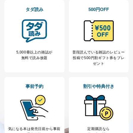
する必要がある場合であって、本人の同意を得ること
タダ読み
500円OFF
により当該事務の遂行に支障を及ぼすおそれがあると
き。
上記２．の利用目的を実施するために守秘義務を結ん
だ企業に、業務の一部として個人情報の取扱いを委
託・提供する場合、その業務に必要な範囲で委託・提
供先企業に個人情報を開示することがあります。
委託・提供先企業は具体的には以下のような企業です
が、これらに限りません。
5,000冊以上の雑誌が
普段読んでいる雑誌のレビュー
委託先：カスタマーサポート支援会社 、クレジッ
無料で読み放題
投稿で
500円割ギフト券をプレ
トカード決済などの決済代行・料金回収会社、広
ゼント
告配信サービス会社
提供先：出版社、出版物発売元、卸売会社、販売
店など商品の供給者、梱包会社、配送会社、新聞
販売店などの梱包・配送・配達会社
事前予約
割引や特典付き
４．開示対象個人情報の「開示」「訂正」等の請求につ
いて
当社は、本人から、開示対象個人情報について利用目的
の通知を求められた場合には、遅滞なくこれに応じま
す。ただし、以下①～④のいずれかに該当する場合は、
利用目的の通知を行なうことはできません。そのとき
気になる本は
発売日前から事前
定期購読なら