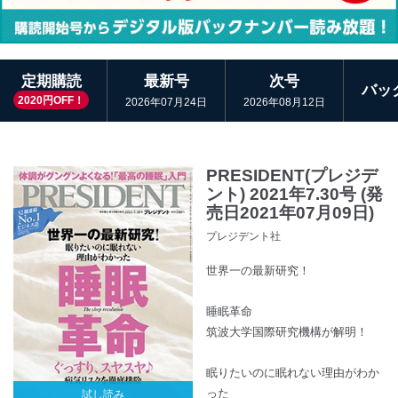
定期購読
最新号
次号
バッ
2020円OFF！
2026年07月24日
2026年08月12日
PRESIDENT(プレジデ
ント) 2021年7.30号 (発
売日2021年07月09日)
プレジデント社
世界一の最新研究！
睡眠革命
筑波大学国際研究機構が解明！
眠りたいのに眠れない理由がわか
った
試し読み