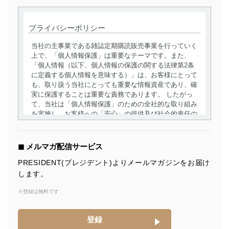
プライバシーポリシー
当社の主事業である雑誌定期購読販売事業を行っていく
上で、「個人情報保護」は重要なテーマです。また、
「個人情報（以下、個人情報の保護の関する法律第2条
に定義する個人情報を意味する）」は、お客様にとって
も、取り扱う当社にとっても重要な情報資産であり、確
実に保護することは重要な責務であります。 したがっ
て、当社は「個人情報保護」のための全社的な取り組み
を実施し、お客様への「安心」の提供及び社会的責任の
責務を果たすことを確実にいたします。
個人情報の取得・利用・提供について
◼︎ メルマガ配信サービス
当社は、個人情報の取得・利用・提供に際して、その利
PRESIDENT(プレジデント)よりメールマガジンをお届け
用目的を明確にし、本人の同意を得たうえで利用目的の
します。
達成に必要な範囲内で適法かつ公正な手段によって取
得・利用・提供を行います。また、当社が保有している
※登録は無料です
個人情報は、同意を得ずに目的外利用、第三者への提
供・開示は行いません。当社においてはこれらの取り組
みを確実にするため、従業者等の教育を徹底してまいり
登録
ます。また、目的外利用を行わないために、適切な管理