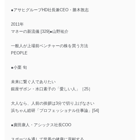
●アサヒグループHD社長兼CEO・勝木敦志
2011年
マネーの新流儀 [329]●山野祐介
一般人が上場前ベンチャーの株を買う方法
PEOPLE
●小栗 旬
未来に繋ぐ人でありたい
銀座ザボン・水口素子の「愛しい人」［25］
大人なら、人前の挨拶は3分で切り上げなさい
浜ちゃん総研「プロフェッショナル仕事論」[54]
●廣田康人・アシックス社長COO
スポーツを通して世界の健康に貢献する