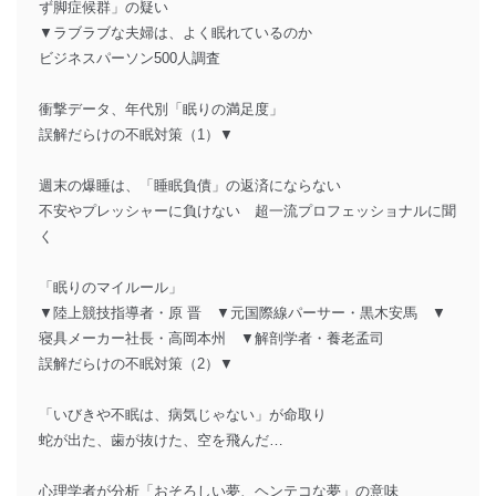
ず脚症候群」の疑い
▼ラブラブな夫婦は、よく眠れているのか
ビジネスパーソン500人調査
衝撃データ、年代別「眠りの満足度」
誤解だらけの不眠対策（1）▼
週末の爆睡は、「睡眠負債」の返済にならない
不安やプレッシャーに負けない 超一流プロフェッショナルに聞
く
「眠りのマイルール」
▼陸上競技指導者・原 晋 ▼元国際線パーサー・黒木安馬 ▼
寝具メーカー社長・高岡本州 ▼解剖学者・養老孟司
誤解だらけの不眠対策（2）▼
「いびきや不眠は、病気じゃない」が命取り
蛇が出た、歯が抜けた、空を飛んだ…
心理学者が分析「おそろしい夢、ヘンテコな夢」の意味