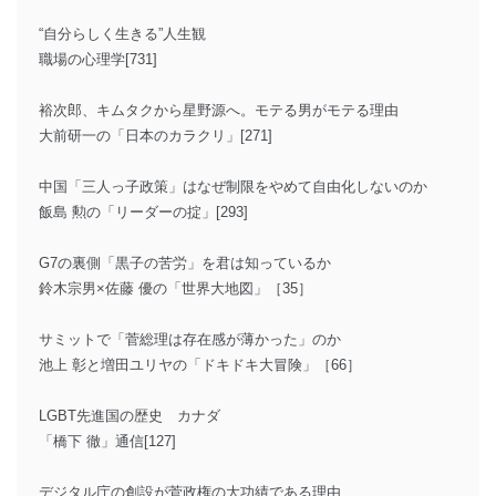
“自分らしく生きる”人生観
職場の心理学[731]
裕次郎、キムタクから星野源へ。モテる男がモテる理由
大前研一の「日本のカラクリ」[271]
中国「三人っ子政策」はなぜ制限をやめて自由化しないのか
飯島 勲の「リーダーの掟」[293]
G7の裏側「黒子の苦労」を君は知っているか
鈴木宗男×佐藤 優の「世界大地図」［35］
サミットで「菅総理は存在感が薄かった」のか
池上 彰と増田ユリヤの「ドキドキ大冒険」［66］
LGBT先進国の歴史 カナダ
「橋下 徹」通信[127]
デジタル庁の創設が菅政権の大功績である理由