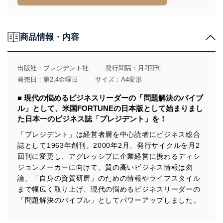
措置を講じます。
法令遵守
商品情報・内容
当社は、個人情報に関連する法令、国が定める指針及び
その他の規範を遵守します。また、当社の管理の仕組み
に、これらの法令及びその他の規範を常に適合させま
出版社：
プレジデント社
発行間隔：月2回刊
す。
発売日：第2,4金曜日
サイズ：A4変形
個人情報の安全管理措置
■ 現代の悩めるビジネスリーダーの「問題解決のバイブ
ル」として、米国FORTUNEの日本版として始まりまし
当社は、個人情報の正確性及び安全性を確保するため
た日本一のビジネス誌「プレジデント」を！
に、下記セキュリティ対策をはじめとする安全対策を実
施し、個人情報の漏えい、滅失またはき損の防止及び是
「プレジデント」は経営者層を中心読者にビジネス総合
正に努めます。
誌として1963年創刊。2000年2月、発行サイクルを月2
アクセス制御
回刊に変更し、アグレッシブに企業経営に携わるディシ
個人データを取り扱うことのできる機器及び当該
ジョンメーカーに向けて、質の高いビジネス情報は勿
機器を取り扱う従業者を明確化し、 個人データへ
論、「自身の資質研磨」のための情報やライフスタイル
の不要なアクセスを防止しています。
まで幅広く取り上げ、現代の悩めるビジネスリーダーの
アクセス者の識別と認証
「問題解決のバイブル」としてパワーアップしました。
機器に標準装備されているユーザー制御機能（ユ
ーザーアカウント制御）により、個人情報データ