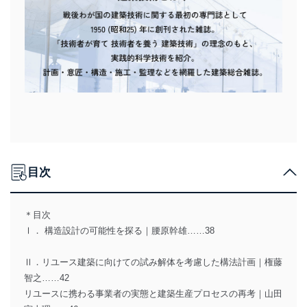
目次
＊目次
Ⅰ． 構造設計の可能性を探る｜腰原幹雄……38
Ⅱ．リユース建築に向けての試み解体を考慮した構法計画｜権藤
智之……42
リユースに携わる事業者の実態と建築生産プロセスの再考｜山田