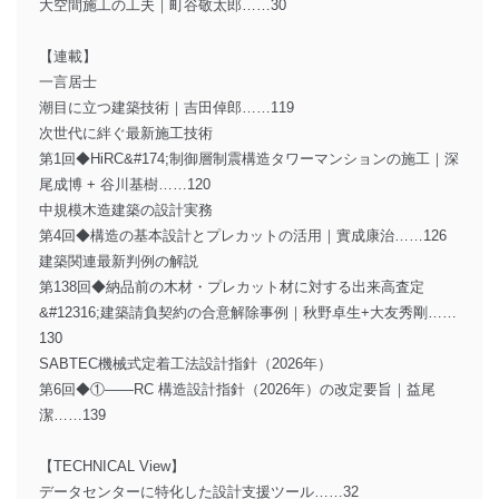
大空間施工の工夫｜町谷敬太郎……30
【連載】
一言居士
潮目に立つ建築技術｜吉田倬郎……119
次世代に絆ぐ最新施工技術
第1回◆HiRC&#174;制御層制震構造タワーマンションの施工｜深
尾成博 + 谷川基樹……120
中規模木造建築の設計実務
第4回◆構造の基本設計とプレカットの活用｜實成康治……126
建築関連最新判例の解説
第138回◆納品前の木材・プレカット材に対する出来高査定
&#12316;建築請負契約の合意解除事例｜秋野卓生+大友秀剛……
130
SABTEC機械式定着工法設計指針（2026年）
第6回◆①――RC 構造設計指針（2026年）の改定要旨｜益尾
潔……139
【TECHNICAL View】
データセンターに特化した設計支援ツール……32