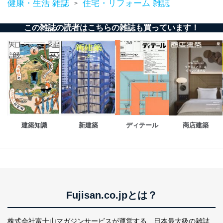
人情報
質向上のため
健康・生活 雑誌
住宅・リフォーム 雑誌
>
カスタマーQ＆Aサイトの投稿内容
の確認のため
この雑誌の読者はこちらの雑誌も買っています！
ｅメール等によるカスタマーQ＆A
当社カスタマーQ＆
サイトのサービス内容のご案内の
3
Aサービス利用者
ため
ｅメール等による商品、サービ
ス、キャンペーン等の広告に関す
るご案内のため
採用応募者の方の
4
採用選考、ご連絡のため
個人情報
当社の従業者の個
人事、総務などの雇用管理等のた
5
人情報
め
建築知識
新建築
ディテール
商店建築
パートナー（提携
購入商品配送のため
企業）からの委託
提携企業及びお客様がご購入され
により当社の
た商品の発売元企業からのｅメー
6
定期購読サービス
ル等による商品、
等をご利用の方の
サービス、キャンペーン等の広告
個人情報
に関するご案内のため
当社のサービス利用状況の把握お
よびその分析のため
Fujisan.co.jpとは？
お問い合わせ対応、トラブル対
SNS公式アカウン
処、オペレーター教育など応対品
7
トに登録された方
株式会社富士山マガジンサービスが運営する、
日本最大級の雑誌
質向上のため