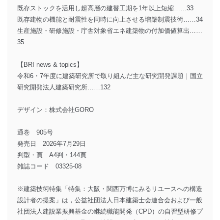
既存ストックを活用し超高層の建替工期を1年以上短縮……33
既存建物の機能と耐震性を同時に向上させる増築制震技術……34
生産施設・研修施設・庁舎対象省エネ建築物の付加価値算出……
35
【BRI news & topics】
令和6・7年度に建築研究所で取り組んだ主な研究開発課題｜国立
研究開発法人建築研究所……132
デザイン：株式会社GORO
通巻 905号
発売日 2026年7月29日
判型・頁 A4判・144頁
雑誌コード 03325-08
※建築技術特集「特集：大阪・関西万博にみるリユースへの構造
設計者の提案」は，公益社団法人日本建築士会連合会および一般
社団法人建設業振興基金の継続職能開発（CPD）の自習型研修プ