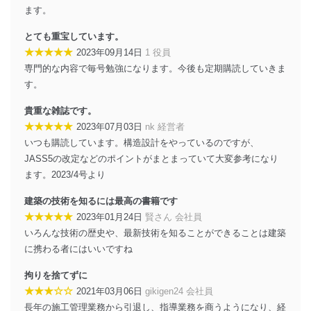
ーザーアカウント制御）により、個人情報データ
ます。
ベース等を取り扱う情報システムを使用する従業
者を識別・認証しています。
とても重宝しています。
★★★★★
2023年09月14日
1 役員
外部からの不正アクセス等の防止
専門的な内容で毎号勉強になります。今後も定期購読していきま
個人データを取り扱う機器等のオペレーティング
す。
システムを最新の状態に保持しています。
個人データを取り扱う機器等にセキュリティ対策
貴重な雑誌です。
ソフトウェア等を導入し、自動更新 機能等の活用
により、これを最新状態としています。
★★★★★
2023年07月03日
nk 経営者
いつも購読しています。構造設計をやっているのですが、
情報システムの使用に伴う漏洩等の防止
JASS5の改定などのポイントがまとまっていて大変参考になり
メール等により個人データの含まれるファイルを
ます。2023/4号より
送信する場合に、当該ファイルへのパスワードを
設定しています。
建築の技術を知るには最高の書籍です
個人情報保護マネジメントシステムの継続的改善
★★★★★
2023年01月24日
賢さん 会社員
いろんな技術の歴史や、最新技術を知ることができることは建築
当社は、内部監査及びマネジメントレビューの機会を通
に携わる者にはいいですね
じて、個人情報保護マネジメントシステムを継続的に改
善し、常に最良の状態を維持します。
拘りを捨てずに
★★★☆☆
2021年03月06日
gikigen24 会社員
苦情及び相談受付け窓口
長年の施工管理業務から引退し、指導業務を商うようになり、経