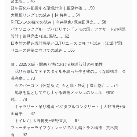
宮土理……46
経年変化を把握する環境計測｜腰原幹雄……50
大屋根リングでの試み｜林 将利……54
RITE未来の森での試み｜今井琢也+萩生田秀之……58
パナソニックグループパビリオン「ノモの国」ファサードの構造
設計｜細見亮太+山口温弘……62
日本館の構造設計概要とCLTリユースに向けた試み｜江坂佳賢II
リユース建築に向けての試み……66
Ⅲ．2025大阪・関西万博における構造設計の可能性
花びら形状でテキスタイルを纏った生き物のような膜構造｜金
澤亮磨……70
石のパーゴラ（休憩所 2）石と非・静定｜國江悠介……74
地形を型として立ち上がる鉄筋メッシュのシェル｜柳室
純……78
ギャラリー・吊り構造,ベジタブルコンクリート｜大野博史+藤
田竜平……82
トイレ7｜大野博史+穀野直貴……87
フューチャーライフヴィレッジでの丸鋼トラス構造｜荒木美
香……92