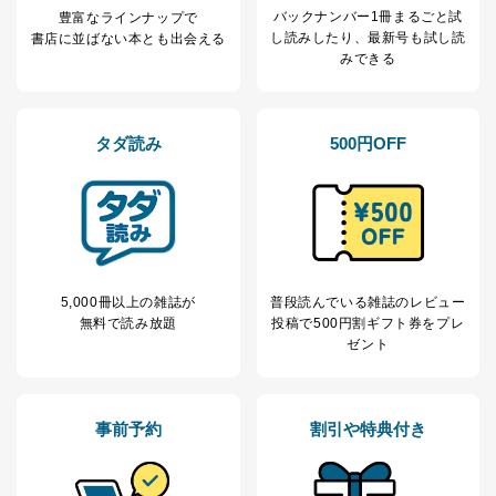
バックナンバー1冊まるごと試
た者が法令の定める事務を遂行することに対して協力
豊富なラインナップで
し読み
したり、最新号も試し読
する必要がある場合であって、本人の同意を得ること
書店に並ばない本とも出会える
みできる
により当該事務の遂行に支障を及ぼすおそれがあると
き。
上記２．の利用目的を実施するために守秘義務を結ん
だ企業に、業務の一部として個人情報の取扱いを委
タダ読み
500円OFF
託・提供する場合、その業務に必要な範囲で委託・提
供先企業に個人情報を開示することがあります。
委託・提供先企業は具体的には以下のような企業です
が、これらに限りません。
委託先：カスタマーサポート支援会社 、クレジッ
トカード決済などの決済代行・料金回収会社、広
告配信サービス会社
提供先：出版社、出版物発売元、卸売会社、販売
5,000冊以上の雑誌が
普段読んでいる雑誌のレビュー
店など商品の供給者、梱包会社、配送会社、新聞
無料で読み放題
投稿で
500円割ギフト券をプレ
販売店などの梱包・配送・配達会社
ゼント
４．開示対象個人情報の「開示」「訂正」等の請求につ
いて
事前予約
割引や特典付き
当社は、本人から、開示対象個人情報について利用目的
の通知を求められた場合には、遅滞なくこれに応じま
す。ただし、以下①～④のいずれかに該当する場合は、