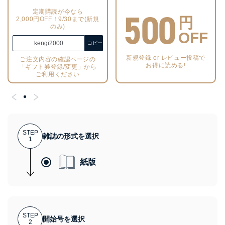
500
定期購読が今なら
円
2,000円OFF！9/30まで(新規
のみ)
OFF
kengi2000
コピー
新規登録 or レビュー投稿で
ご注文内容の確認ページの
お得に読める!
「ギフト券登録/変更」から
ご利用ください
STEP
雑誌の形式を選択
1
紙版
STEP
開始号を選択
2