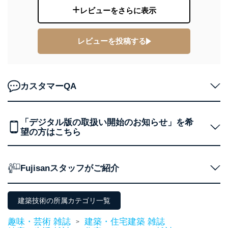
東京都渋谷区南平台町16-11
レビューをさらに表示
株式会社富士山マガジンサービス
代表取締役会長 西野 伸一郎
個人情報保護管理者: 経営管理グループディレクター 前
田 嘉也
レビューを投稿する
２．利用目的
当社が取り扱う開示対象個人情報の利用目的は次のとお
カスタマーQA
りです。
No
個人情報の種類
利用目的
購入商品の配送のため
「デジタル版の取扱い開始のお知らせ」を希
商品代金回収のため
望の方はこちら
ｅメール等による商品、サービ
ス、キャンペーン等の広告の案内
当社の定期購読サ
のため
1
ービス等をご利用
個人が特定できない形で取得した
の方の個人情報
Fujisanスタッフがご紹介
閲覧履歴や購買履歴等の情報を分
析して、趣味・嗜好に
応じた新商品・サービスに関する
広告のため
建築技術の所属カテゴリ一覧
当社にお問合わせ
お問い合わせ対応、トラブル対
2
いただいた方の個
処、オペレーター教育など応対品
趣味・芸術 雑誌
建築・住宅建築 雑誌
>