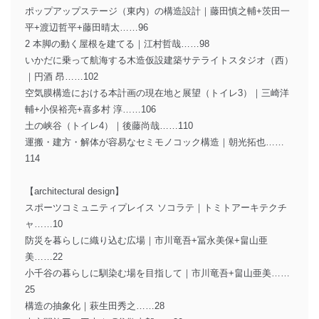
ポップアップステージ（東内）の構造設計｜藤田慎之輔+茨田一
平+渡辺哲平+藤田晴太……96
2 本脚の動く屋根を建てる｜江村哲哉……98
いかだに乗って航海する木造仮設建築サテライトスタジオ（西）
｜円酒 昂……102
空気膜構造における本計画の現在地と展望（トイレ3）｜三崎洋
輔+小俣裕亮+喜多村 淳……106
土の峡谷（トイレ4）｜後藤尚哉……110
運搬・建方・解体が容易なセミモノコック構造｜朝光拓也……
114
【architectural design】
スポーツコミュニティプレイス ソコラテ｜トミトアーキテクチ
ャ……10
防災を暮らしに織り込む広場｜市川竜吾+冨永美保+畠山亜
美……22
小千谷の暮らしに馴染む場を目指して｜市川竜吾+畠山亜美……
25
構造の抽象化｜萩生田秀之……28