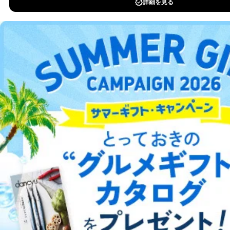
つきましては、下記Aをご覧ください。 また、ご登録い
書籍）が無料で読み放題！
ただいた個人情報のうち、市町村などの名称および郵便
タダ読みサービス
を楽しもう！
番号、金融機関の名称あるいはクレジットカードの有効
期限など、商品のお届けやご請求を行う上で支障がある
情報に変更があった場合には、当社が登録情報を変更さ
DOWNLOAD FOR IOS
せていただく場合があります。
A.開示等の求めの申し出先、提出していただく書面等
DOWNLOAD FOR ANDROID
開示等の求めは、電話又は電子メールにて下記までお申
し付けください。開示等の求めに際して提出していただ
く書面等については、その際にご案内いたします。
ご利用方法はこちら
■電話による場合
TEL:0570-200-223
株式会社富士山マガジンサービス 個人情報問い合わせ
係
総合案内
受付時間：10:00～17:00（土、日、祝、年末年始休業）
■電子メールによる場合
アフィリエイト
採用情報
e-mail：
cs@fujisan.co.jp
プレスリリース
お問い合わせ
B.開示等の対応に際して、以下記載の項目のうち2項目
以上での本人確認を実施させていただきます。
商品を購入された個人のお客様：氏名、住所、電話番
利用規約
プライバシーポリシー
特定商取引法に基づく表示
会社案内
出版社の皆様へ