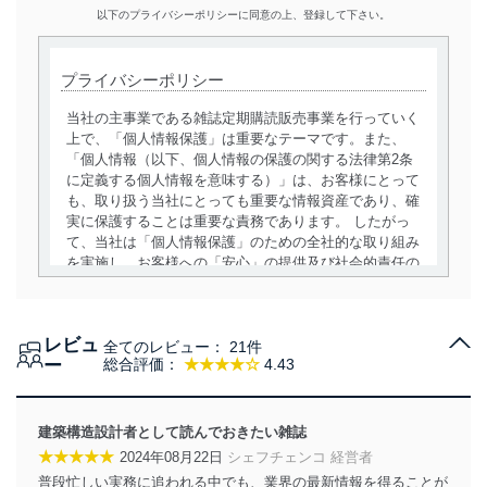
以下のプライバシーポリシーに同意の上、登録して下さい。
プライバシーポリシー
当社の主事業である雑誌定期購読販売事業を行っていく
上で、「個人情報保護」は重要なテーマです。また、
「個人情報（以下、個人情報の保護の関する法律第2条
に定義する個人情報を意味する）」は、お客様にとって
も、取り扱う当社にとっても重要な情報資産であり、確
実に保護することは重要な責務であります。 したがっ
て、当社は「個人情報保護」のための全社的な取り組み
を実施し、お客様への「安心」の提供及び社会的責任の
責務を果たすことを確実にいたします。
個人情報の取得・利用・提供について
レビュ
全てのレビュー：
21件
当社は、個人情報の取得・利用・提供に際して、その利
ー
総合評価：
★★★★☆
4.43
用目的を明確にし、本人の同意を得たうえで利用目的の
達成に必要な範囲内で適法かつ公正な手段によって取
得・利用・提供を行います。また、当社が保有している
建築構造設計者として読んでおきたい雑誌
個人情報は、同意を得ずに目的外利用、第三者への提
★★★★★
2024年08月22日
シェフチェンコ 経営者
供・開示は行いません。当社においてはこれらの取り組
普段忙しい実務に追われる中でも、業界の最新情報を得ることが
みを確実にするため、従業者等の教育を徹底してまいり