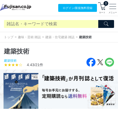
0
ログイン/
新規無料
登録
カート
メニュー
トップ
趣味・芸術 雑誌
建築・住宅建築 雑誌
建築技術
建築技術
建築技術
★★★★☆
4.43/21件