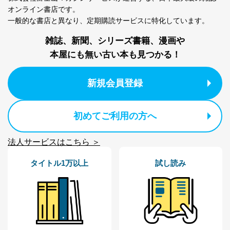
の個人情報
その他当社のプライバシーポリシ
オンライン書店です。
ー等にて公表する利用目的達成の
一般的な書店と異なり、
定期購読サービスに特化しています。
ため
雑誌、新聞、シリーズ書籍、漫画や
※上記の利用目的のうちNo.1～5については保有個人デ
ータ（開示対象個人情報）の利用目的であり、下記4.の
本屋にも無い古い本も見つかる！
開示等のご請求に対応させていただきます。
なお、6、7については、パートナー（提携企業）様又は
各SNS運営会社様にご請求いただきますようお願い致し
新規会員登録
ます。
３．個人情報の第三者提供について
初めてご利用の方へ
当社は、取得した個人情報を適切に管理し､あらかじめ
本人の同意を得ることなく第三者に提供することはあり
法人サービスはこちら ＞
ません。ただし、次の場合は除きます。
法令に基づく場合
タイトル1万以上
試し読み
人の生命､身体または財産の保護のために必要がある
場合であって、本人の同意を得ることが困難であると
き。
公衆衛生の向上または児童の健全な育成の推進のため
に特に必要がある場合であって、本人の同意を得るこ
とが困難である場合。
国の機関もしくは地方公共団体またはその委託を受け