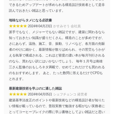
ます。また、目的外利用を行わないために、適切な管理
できるためアップデートが求められる構造設計技術者として是非
措置を講じます。
読んでおきたい雑誌と思っています。
法令遵守
地味ながらタメになる必読書
★★★★★
2024年04月23日
かすみそう 会社員
当社は、個人情報に関連する法令、国が定める指針及び
派手でもなく、メジャーでもない雑誌ですが、建築に関わるなら
その他の規範を遵守します。また、当社の管理の仕組み
に、これらの法令及びその他の規範を常に適合させま
知っておきたい知識が盛りだくさん。構造のことが多めですが、
す。
さにあらず。温熱、施工、音、振動、リノベなど、各方面の先駆
者のやけに細かく、最新情報が散りばめられ、その苦労もうかが
個人情報の安全管理措置
える執筆で構成される、これほど密度の濃い本が毎月刊行される
当社は、個人情報の正確性及び安全性を確保するため
のなら、買わない訳にはいかないでしょう。 毎年１月号は南雄
に、下記セキュリティ対策をはじめとする安全対策を実
三さん監修のおもしろネタ満載で、せめてこれだけでも買われる
施し、個人情報の漏えい、滅失またはき損の防止及び是
のをおすすめします。 あと、たった数問に答えるだけでCPDも
正に努めます。
とれます。
アクセス制御
個人データを取り扱うことのできる機器及び当該
最新建築技術を学ぶのに適した雑誌
機器を取り扱う従業者を明確化し、 個人データへ
★★★★★
2024年04月05日
シェフチェンコ 経営者
の不要なアクセスを防止しています。
建築基準法改正のポイントや最新技術などの構造設計者が知りた
い情報が載っているので、普段実務で勉強する暇がない実務者に
アクセス者の識別と認証
機器に標準装備されているユーザー制御機能（ユ
とってコーヒーブレイクの際に学ぶ書物としてよい雑誌だと思い