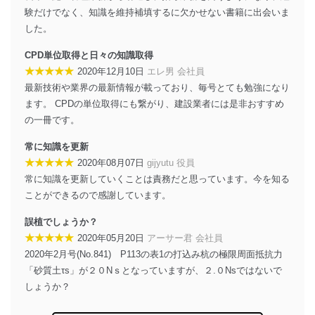
貴殿の個人情報及び当社の個人情報保護マネジメントシ
験だけでなく、知識を維持補填するに欠かせない書籍に出会いま
ステムに関するご相談及び苦情については以下までご連
した。
絡ください。
適切、かつ迅速に対応させていただきます。
CPD単位取得と日々の知識取得
★★★★★
2020年12月10日
エレ男 会社員
株式会社富士山マガジンサービス 個人情報問い合わせ
係
最新技術や業界の最新情報が載っており、毎号とても勉強になり
TEL：0570-200-223
ます。 CPDの単位取得にも繋がり、建設業者には是非おすすめ
FAX：03-5459-7073
の一冊です。
e-mail：
cs@fujisan.co.jp
常に知識を更新
改訂：2025年2月20日
制定：2005年4月1日
★★★★★
2020年08月07日
gijyutu 役員
株式会社富士山マガジンサービス
常に知識を更新していくことは責務だと思っています。今を知る
代表取締役会長 西野 伸一郎
ことができるので感謝しています。
個人情報の取扱いについて
誤植でしょうか？
★★★★★
2020年05月20日
アーサー君 会社員
１．個人情報保護管理者
2020年2月号(No.841) P113の表1の打込み杭の極限周面抵抗力
当社は以下の個人情報保護管理者を設置し、個人情報保
「砂質土τs」が２０Nｓとなっていますが、２.０Nsではないで
護管理者の責任のもと、個人情報を取得・アクセス・利
しょうか？
用・提供・管理いたします。