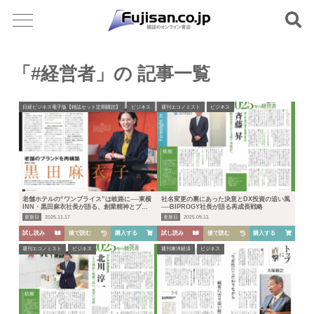
「#経営者」の 記事一覧
日経ビジネス電子版【雑誌セット定期購読】
ビジネス
週刊エコノミスト
ビジネス
老舗ホテルの“ワンプライス”は岐路に──東横
社名変更の裏にあった決意とDX投資の追い風
INN・黒田麻衣社長が語る、創業精神とブラ
──BIPROGY社長が語る再成長戦略
ンド再構築の行方
更新日
2025.11.17
更新日
2025.09.11
試し読み
後で読む
購入する
試し読み
後で読む
購入する
週刊エコノミスト
ビジネス
週刊東洋経済
ビジネス