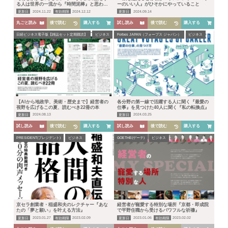
る人は世界の一流から『時間泥棒』と思われ
ーのいい人』がひそかにやっていること
ている
更新日
2024.11.22
有効期限
2024.12.12
更新日
2024.09.14
丸ごと読み
後で読む
購入する
試し読み
後で読む
購入する
日経ビジネス電子版【雑誌セット定期購読】
ビジネス
Forbes JAPAN（フォーブス ジャパン）
ビジネス
【AIから地政学、美術・歴史まで】経営者の
各分野の第一線で活躍する人に聞く『最愛の
視野を広げるこの夏、読むべき22冊の本
仕事』を見つけた40人に聞く『私の転換点』
更新日
2024.08.13
更新日
2024.03.25
HOME
試し読み
後で読む
購入する
試し読み
後で読む
購入する
PRESIDENT(プレジデント)
ビジネス
GOETHE(ゲーテ)
ビジネス
人気ランキング
カテゴリー
京セラ創業者・稲盛和夫のレクチャー『あな
経営者が寵愛する特別な場所『京都・即成院
生活
健康
レシピ
旅行
ビジネス
たの「夢と願い」を叶える方法』
で平野住職から受けるパワフルな祈禱』
更新日
2023.01.27
有効期限
2023.02.09
更新日
2023.01.06
有効期限
2023.02.02