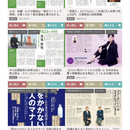
なぜ、老舗・かどや製油は「商社ツートップ
「営業力」だけではない！社員1万人未満で売
体制」を敷くのか？株主価値を最大化する新
上1兆円、大塚商会の成長戦略
アライアンス戦略
更新日
2025.08.04
更新日
2025.06.13
試し読み
後で読む
購入する
試し読み
後で読む
購入する
週刊エコノミスト
ビジネス
Forbes JAPAN（フォーブス ジャパン）
ビジネス
中小企業経営の未来を拓く：ラクスル永見社
【CoCo壱のバイトから社長へ】日本全体を
長が語る、テクノロジーとM&Aによる課題解
覆う閉塞感を吹き飛ばしてくれる22歳の社長
決
更新日
2025.04.10
更新日
2024.11.25
試し読み
後で読む
購入する
試し読み
後で読む
購入する
PRESIDENT(プレジデント)
ビジネス
生活
PRESIDENT(プレジデント)
ビジネス
【恥をかかない大人のマナー】天気の話をす
50歳を超えると存在がハラスメント…『マナ