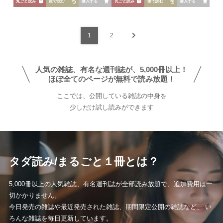
芸能
デジタル
ファッション
美容
丸ごと読み
後で読む
購入する
丸ごと読み
後で読む
購入する
スポーツ
アウトドア
グラビア
1
2
雑誌
人気の雑誌、有名な週刊誌が、5,000冊以上！
後から読む
ほぼ全てのページが無料で読み放題！
ここでは、公開している雑誌の中身を
少しだけ試し読みができます
タダ読み/まるごと１冊とは？
5,000冊以上の人気雑誌、有名週刊誌が全部読み放題で、追加費用は一
切かかりません。
今日発売の雑誌や最近発売された雑誌、期間限定公開の雑誌など、 い
ろんな雑誌を毎日更新しています。