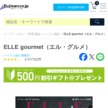
0
ログイン/
新規無料
登録
カート
メニュー
トップ
グルメ・料理 雑誌
レシピ 雑誌
ELLE gourmet（エル・グルメ）
ELLE gourmet（エル・グルメ）
ハースト婦人画報社
★★★★☆
4.47/702件