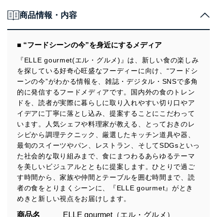
商品情報・内容
■ “フードシーンの今”を身近にするメディア
『ELLE gourmet(エル・グルメ)』は、新しい食の楽しみ
を探している好奇心旺盛なフーディーに向け、“フードシ
ーンの今”がわかる情報を、雑誌・デジタル・SNSで多角
的に発信するフードメディアです。国内外の食のトレン
ドを、読者が実際に暮らしに取り入れやすい切り口やア
イデアに丁寧に落とし込み、提案することにこだわって
います。人気シェフや料理家が教える、とっておきのレ
シピから調理テクニック、厳選したキッチン道具や器、
最旬のスイーツやパン、レストラン、そしてSDGsといっ
た社会的な取り組みまで、食にまつわるあらゆるテーマ
を美しいビジュアルとともに提案します。ひとりで過ご
す時間から、家族や仲間とテーブルを囲む時間まで、読
者の食をとりまくシーンに、『ELLE gourmet』がとき
めきと新しい視点をお届けします。
商品名
ELLE gourmet（エル・グルメ）