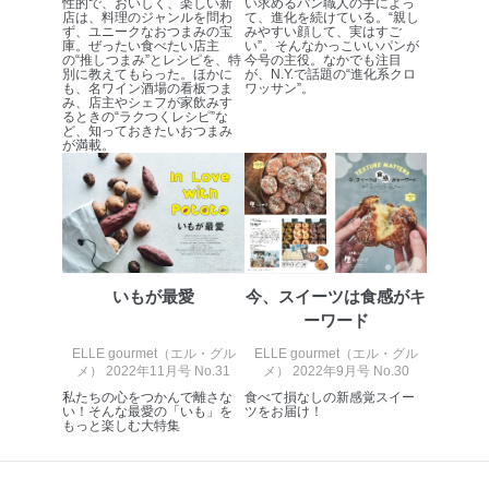
性的で、おいしく、楽しい新
い求めるパン職人の手によっ
店は、料理のジャンルを問わ
て、進化を続けている。“親し
ず、ユニークなおつまみの宝
みやすい顔して、実はすご
庫。ぜったい食べたい店主
い”。そんなかっこいいパンが
の“推しつまみ”とレシピを、特
今号の主役。なかでも注目
別に教えてもらった。ほかに
が、N.Y.で話題の“進化系クロ
も、名ワイン酒場の看板つま
ワッサン”。
み、店主やシェフが家飲みす
るときの“ラクつくレシピ”な
ど、知っておきたいおつまみ
が満載。
いもが最愛
今、スイーツは食感がキ
ーワード
ELLE gourmet（エル・グル
ELLE gourmet（エル・グル
メ） 2022年11月号 No.31
メ） 2022年9月号 No.30
私たちの心をつかんで離さな
食べて損なしの新感覚スイー
い！そんな最愛の「いも」を
ツをお届け！
もっと楽しむ大特集