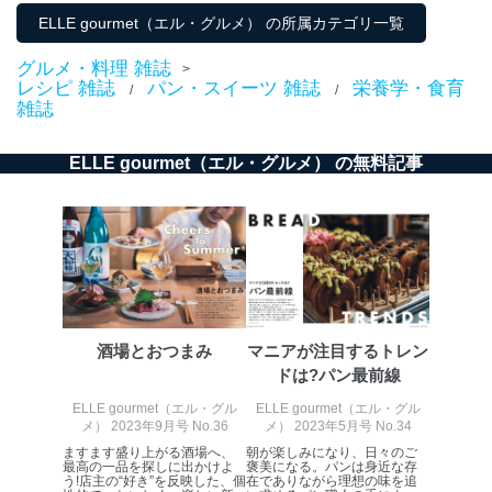
ELLE gourmet（エル・グルメ） の所属カテゴリ一覧
グルメ・料理 雑誌
>
レシピ 雑誌
パン・スイーツ 雑誌
栄養学・食育
/
/
雑誌
ELLE gourmet（エル・グルメ） の無料記事
酒場とおつまみ
マニアが注目するトレン
ドは?パン最前線
ELLE gourmet（エル・グル
ELLE gourmet（エル・グル
メ） 2023年9月号 No.36
メ） 2023年5月号 No.34
ますます盛り上がる酒場へ、
朝が楽しみになり、日々のご
最高の一品を探しに出かけよ
褒美になる。パンは身近な存
う!店主の“好き”を反映した、個
在でありながら理想の味を追