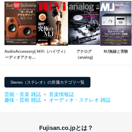
AudioAccessory(オ
HiVi（ハイヴィ）
アナログ
MJ無線と実験
ーディオアクセサ
（analog)
リー)
Stereo（ステレオ）の所属カテゴリ一覧
芸能・音楽 雑誌
音楽情報誌
>
趣味・芸術 雑誌
オーディオ・ステレオ 雑誌
>
Fujisan.co.jpとは？