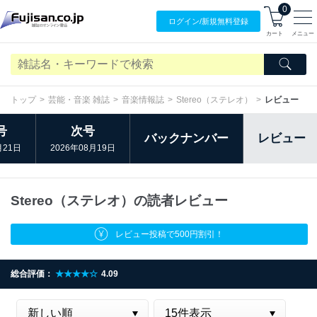
0
ログイン/
新規無料
登録
カート
メニュー
トップ
芸能・音楽 雑誌
音楽情報誌
Stereo（ステレオ）
レビュー
号
次号
バックナンバー
レビュー
月21日
2026年08月19日
Stereo（ステレオ）の読者レビュー
レビュー投稿で500円割引！
総合評価：
★★★★☆
4.09