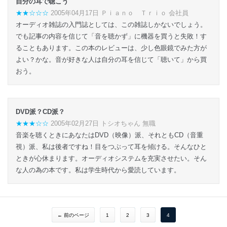
自分の耳で聴こう
★★☆☆☆
2005年04月17日 Ｐｉａｎｏ Ｔｒｉｏ 会社員
オーディオ雑誌の入門誌としては、この雑誌しかないでしょう。
でも記事の内容を信じて「音を聴かず」に機器を買うと失敗！す
ることもあります。この本のレビューは、少し色眼鏡でみた方が
よい？かな。音が好きな人は自分の耳を信じて「聴いて」から買
おう。
DVD派？CD派？
★★★☆☆
2005年02月27日 トシオちゃん 無職
音楽を聴くときにあなたはDVD（映像）派、それともCD（音重
視）派、私は後者ですね！目をつぶって耳を傾ける。そんなひと
ときが心休まります。オーディオシステムを充実させたい。そん
な人の為の本です。私は学生時代から愛読しています。
← 前のページ
1
2
3
4