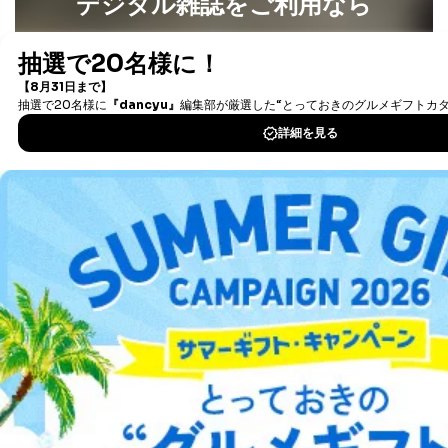
デジタル雑誌をご利用なら
最新号〜バックナンバーまで7000冊以上の雑誌
（電子
書籍）が無料で読み放題！
タダ読みサービス
を楽しもう！
DOWNLOAD FOR IOS
DOWNLOAD FOR ANDROID
ご利用方法はこちら
総合案内
アフィリエイト
採用情報
プレスリリース
お問い合わせ