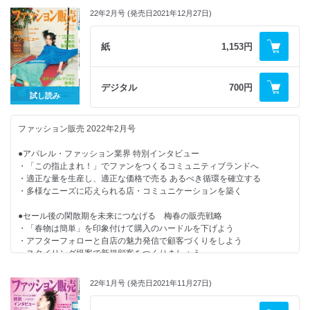
22年2月号 (発売日2021年12月27日)
紙
1,153円
デジタル
700円
試し読み
ファッション販売 2022年2月号
●アパレル・ファッション業界 特別インタビュー
・「この指止まれ！」でファンをつくるコミュニティブランドへ
・適正な量を生産し、適正な価格で売る あるべき循環を確立する
・多様なニーズに応えられる店・コミュニケーションを築く
●セール後の閑散期を未来につなげる 梅春の販売戦略
・「春物は簡単」を印象付けて購入のハードルを下げよう
・アフターフォローと自店の魅力発信で顧客づくりをしよう
・スタイリング提案で新規顧客をつくりましょう
・VMD感覚でインスタグラムを編集しよう
・販促アイデアと売れるアイテム
22年1月号 (発売日2021年11月27日)
●20225S 世界4大コレクション 総括＆トレンドキーワード