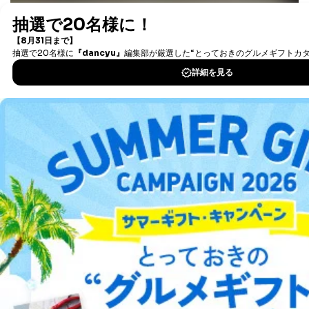
最新号〜バックナンバーまで7000冊以上の雑誌
（電子
書籍）が無料で読み放題！
タダ読みサービス
を楽しもう！
DOWNLOAD FOR IOS
DOWNLOAD FOR ANDROID
ご利用方法はこちら
総合案内
アフィリエイト
採用情報
プレスリリース
お問い合わせ