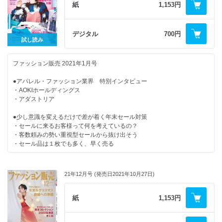
・着飾る喜び、Y2K気分とタイムレス感が交差
紙
1,153円
・トレンドキーワードと提案のポイント
●表現力の磨き方
デジタル
700円
試し読み
●アパレル・ファッション業界のDXの未来をひもとく
ファッション販売 2021年1月号
●期待の日本ブランド名簿
●アパレル・ファッション業界 特別インタビュー
●数字から売場を考えてみよう
・AOKIホールディングス
・アダストリア
【連載・シリーズ・リポート】
・インスタグラムの効果的な活用事例
●少し意識を変えるだけで差が着く年末セール対策
・マネキンの雑学
・セールに来るお客様って何を考えているの？
・服から服を作る服も循環できる時代へ
・客数頼みの勢い重視型セールから抜け出そう
・新店・新SCダイジェスト
・セール品は１枚でも多く、早く売る
・数字から売り場を考えてみよう
・店舗とECの溝をなくす方法
●2022年上半期MDカレンダー
・次世代を担う国産ブランド
・これからの小売店と販売員の在り方
21年12月号 (発売日2021年10月27日)
・店長意識改革メソッド
・人材マネジメントの処方箋
【連載・シリーズ・リポート】
紙
1,153円
・美容トレンド最前線！
・期待の日本ブランド名簿
・労務管理を知ろう
・表現の磨き方
・その接客あるある解決します！