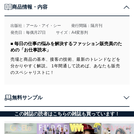
・店長意識改革メソッド
商品情報・内容
・新・お客さまゼッタイ主義
・衣服のソムリエ 育成ゼミナール
・今月の魅せ方・売り方
・may_ugramのインスタ講座
出版社：
アール・アイ・シー
発行間隔：隔月刊
・次代を担う国産ブランド
発売日：毎偶月27日
サイズ：A4変形判
・FASHION EYE
・NEWS BOX
■ 毎日の仕事の悩みを解決するファッション販売員のた
・カンタン英語接客術！
めの「お仕事読本」
・おんな社長が飛ぶ！
・心と体の「きれいの秘訣」
売場と商品の基本、接客の技術、最新のトレンドなどを
・どこでもヨガでセルフケア
分かりやすく解説。 1年間通して読めば、あなたも販売
・今月の視点
・編集後記
のスペシャリストに！
無料サンプル
この雑誌の読者はこちらの雑誌も買っています！