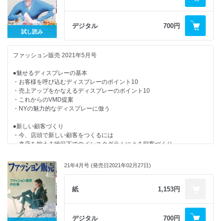
●素材&#8226;生地の知識夏編
・カンタン英語接客術！
・夏に多く見られる天然繊維と化学繊維
・おんな社長が飛ぶ！
・デニム夏編
デジタル
700円
・心と体の「きれいの秘訣」
●集中連載Vol.7「ランジェリー」でセンスを磨く
試し読み
・売場おこしディレクション
・今月の視点
【連載・シリーズ・リポート】
・編集後記
ファッション販売 2021年5月号
・販売員がEC担当に最適な理由
・属性別販売テクニックと時間帯別ルーティン
●魅せるディスプレーの基本
・美容トレンド最前線！
・お客様を呼び込むディスプレーのポイント10
・労務管理を知ろう
・売上アップをかなえるディスプレーのポイント10
・その接客あるある解決します！
・これからのVMD提案
・FASHION EYE
・NYの魅力的なディスプレーに倣う
・人材マネジメントの処方箋
・ワンスアラウンドのエリアマネージャー塾
●新しい顧客づくり
・店長意識改革メソッド
・今、店頭で新しい顧客をつくるには
・新・お客さまゼッタイ主義
・来店を控える状況下でのインスタグラムによる顧客づくり
・may_ugramのインスタ講座
・店頭で行いたい、顧客情報管理
・カンタン英語接客術！
・おんな社長が飛ぶ！
21年4月号 (発売日2021年02月27日)
●ECで活躍する販売員
・心と体の「きれいの秘訣」
・なぜECの現場で販売員が求められるのか
・これからの小売店と販売員の在り方
・接客の流れをイメージして商品情報に活かす
紙
1,153円
・売場おこしディレクション
・想像力で〝顔が見えない&#12318;難しさを乗り越える
・今月の視点
・実感した〝お客様を知る&#12318;ことの大切さ
・編集後記
デジタル
700円