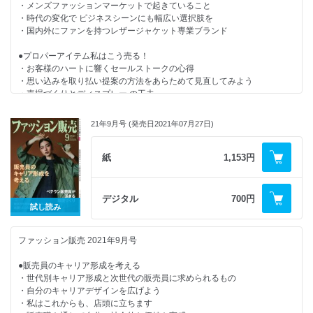
・メンズファッションマーケットで起きていること
●散字から亮場を考えてみよう第3回
・時代の変化で ピジネスシーンにも幅広い選択肢を
・国内外にファンを持つレザージャケット専業ブランド
●データ検証できるようになると見えてくる「ブランドとしての成長」
●プロパーアイテム私はこう売る！
【連載・シリーズ・リポート】
・お客様のハートに響くセールストークの心得
・店長意識改革メソッド
・思い込みを取り払い提案の方法をあらためて見直してみよう
・人材マネジメントの処方箋
・売場づくりとディスプレー の工夫
・美容トレンド最前線！
・お客様の買物の仕方やマインドをつかんで店をつくる
・労務管理を知ろう
・お客様の今の気持ちに合わせて接客を柔軟に変化
・その接客あるある解決します！
21年9月号 (発売日2021年07月27日)
・FASHION EYE
●コロナ禍のアパレルEC事情
・今月の魅せ方・売り方
・コロナ前～現在までに見られたアバレルECの動き
紙
1,153円
・ワンスアラウンドのエリアマネージャー塾
・海外からの需要に対して買える環境を整備する
・店長意識改革メソッド
・ライブ配信チームを立ち上げコンテンツに磨きをかける
・新・お客さまゼッタイ主義
・あえての非効率で、買物の醍醐味 発見する楽しさを提供
デジタル
700円
・may_ugramのインスタ講座
試し読み
・カンタン英語接客術！
●「ソックス」でセンスを塵く
・おんな社長が飛ぶ！
・心と体の「きれいの秘訣」
ファッション販売 2021年9月号
●ファッションにおけるコミュニケーションとは？
・売場おこしディレクション
・NEWS BOX
●販売員のキャリア形成を考える
●アパレル小売のことを運解できているか
・今月の視点
・世代別キャリア形成と次世代の販売員に求められるもの
・どこでもヨガでセルフケア
・自分のキャリアデザインを広げよう
●これからの小売店と販売員の在り方
・編集後記
・私はこれからも、店頭に立ちます