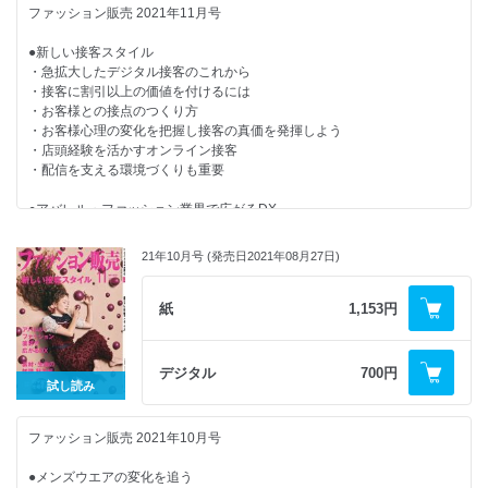
・新店・新SCダイジェスト
ファッション販売 2021年11月号
・ファッションは学問である
・数字から売り場を考えてみよう
●新しい接客スタイル
・店舗とECの溝をなくす方法
・急拡大したデジタル接客のこれから
・次世代を担う国産ブランド
・接客に割引以上の価値を付けるには
・これからの小売店と販売員の在り方
・お客様との接点のつくり方
・店長意識改革メソッド
・お客様心理の変化を把握し接客の真価を発揮しよう
・人材マネジメントの処方箋
・店頭経験を活かすオンライン接客
・美容トレンド最前線！
・配信を支える環境づくりも重要
・労務管理を知ろう
・その接客あるある解決します！
●アバレル・ファッション業界で広がるDX
・今月の魅せ方・売り方
・アバレル、ファッション業界の「DX」とは何か？
・ワンスアラウンドのエリアマネージャー塾
・アバレル企業の業務効率を高める
・店長意識改革メソッド
21年10月号 (発売日2021年08月27日)
・ライブ配信で活躍する販売員の育成、派遣をスタート！
・新・お客さまゼッタイ主義
・ブランドとお客様をつなぐライブ配信ツール
・may_ugramのインスタ講座
・購買体験の向上とスタッフが生き生き働ける環境づくりを
紙
1,153円
・カンタン英語接客術！
・おんな社長が飛ぶ！
●素材&#8226;生迪の知識秋冬編
・心と体の「きれいの秘訣」
デジタル
700円
・売場おこしディレクション
●UAXピームスXペイクルーズ合同勉強会
試し読み
・NEWS BOX
・今月の視点
●「インテリア」でセンスを磨く
・どこでもヨガでセルフケア
ファッション販売 2021年10月号
・編集後記
●繕視を活用してお客様のなりたいスタイルをかなえる
●メンズウエアの変化を追う