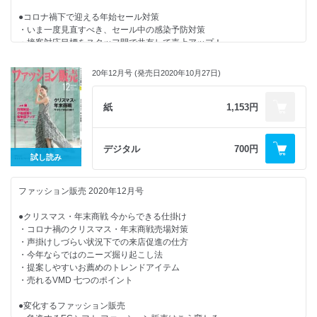
・NEWS BOX
●コロナ禍下で迎える年始セール対策
・カンタン英語接客術！
・いま一度見直すべき、セール中の感染予防対策
・おんな社長が飛ぶ！
・接客対応目標をスタッフ間で共有して売上アップ！
・心と体の「きれいの秘訣」
・マイナスコメントをプラスに捉える共感スキル
・どこでもヨガでセルフケア
・EC、SNSとの上手な連動でセールを成功に導く
・今月の視点
20年12月号 (発売日2020年10月27日)
・編集後記
●毎月の店舗づくりが一目で分かる2021年上半期26週 MDカレンダー
紙
1,153円
●お客様属性別販売テクニックと時間帯別ルーティン
●「ビューティアイテム」でセンスを磨く
デジタル
700円
試し読み
●売れっ子スタッフのカラーレッスン 第５回
ファッション販売 2020年12月号
●次代を担う国産ブランド
●クリスマス・年末商戦 今からできる仕掛け
●着実に顧客をつくるオンライン接客とは
・コロナ禍のクリスマス・年末商戦売場対策
・声掛けしづらい状況下での来店促進の仕方
【連載・シリーズ・リポート】
・今年ならではのニーズ掘り起こし法
・美容トレンド最前線！
・提案しやすいお薦めのトレンドアイテム
・人材マネジメントの処方箋
・売れるVMD 七つのポイント
・労務管理を知ろう
・ワンスアラウンドのエリアマネージャー塾
●変化するファッション販売
・マーケットを広げるマナーのチカラ