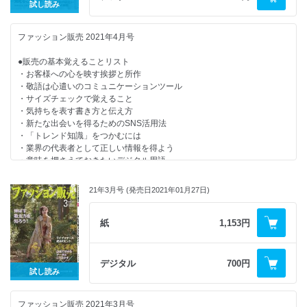
●販売員が知りたいMDへの疑問
試し読み
・MDと販売員の関係性について
ファッション販売 2021年4月号
【連載・シリーズ・リポート】
・「帽子」でセンスを磨く
●販売の基本覚えることリスト
・販売員がEC担当に最適な理由
・お客様への心を映す挨拶と所作
・属性別販売テクニックと時間帯別ルーティン
・敬語は心遣いのコミュニケーションツール
・美容トレンド最前線！
・サイズチェックで覚えること
・人材マネジメントの処方箋
・気持ちを表す書き方と伝え方
・ワンスアラウンドのエリアマネージャー塾
・新たな出会いを得るためのSNS活用法
・マーケットを広げるマナーのチカラ
・「トレンド知識」をつかむには
・店長意識改革メソッド
・業界の代表者として正しい情報を得よう
・新・お客さまゼッタイ主義
・意味を押さえておきたいデジタル用語
・今月の魅せ方・売り方
・may_ugramのインスタ講座
●ファッション業界の仕事
・次代を担う国産ブランド
21年3月号 (発売日2021年01月27日)
・接客で活用できるための見せ方を担う
・カンタン英語接客術！
・バイヤーの直感を尊重しつつ高い妥協点で商品計画を組む
・おんな社長が飛ぶ！
・お互いの信頼関係がヒット商品につながる
紙
1,153円
・心と体の「きれいの秘訣」
・お客様に付加価値をダイレクトに与えられる仕事
・これからの小売店と販売員の在り方
・店頭で養った感覚できめ細やかな商品配分に取り組む
・売場おこしディレクション
・顔が見える関係性を大事に
デジタル
700円
・今月の視点
・小さな積み重ねがその先のお客様の心に響く
試し読み
・編集後記
●販売員が知りたいMDへの疑問
ファッション販売 2021年3月号