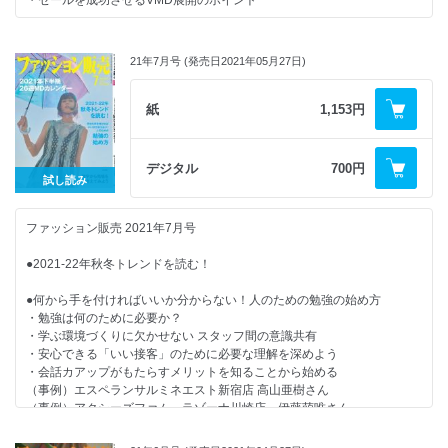
・セールを成功させるVMD展開のポイント
●秋商戦 お好みスタイル別トレンドアイテム
【連載・シリーズ・リポート】
・ノスタルジック トラッド
・店長意識改革メソッド
21年7月号 (発売日2021年05月27日)
・モダン グランジ
・人材マネジメントの処方箋
・ラスティック アンビエント
・美容トレンド最前線！
・アンティーク キッチュ
紙
1,153円
・労務管理を知ろう
・マスキュリン マニッシュ
・その接客あるある解決します！
・バーチャル ストリート
・FASHION EYE
・ビンテージ ボーホー
デジタル
700円
・今月の魅せ方・売り方
・セブンティーズ ボヘミアン
試し読み
・ワンスアラウンドのエリアマネージャー塾
・店長意識改革メソッド
●注目の地方セレクトショップ
・新・お客さまゼッタイ主義
ファッション販売 2021年7月号
・may_ugramのインスタ講座
●新店・新SCダイジェスト
・カンタン英語接客術！
●2021-22年秋冬トレンドを読む！
・おんな社長が飛ぶ！
●今こそ「ロジカル接客」を身に付けよう
・心と体の「きれいの秘訣」
●何から手を付ければいいか分からない！人のための勉強の始め方
●「ブランドカフェ」でセンスを磨く
・売場おこしディレクション
・勉強は何のために必要か？
・NEWS BOX
・学ぶ環境づくりに欠かせない スタッフ間の意識共有
●次代を担う国産ブランド
・今月の視点
・安心できる「いい接客」のために必要な理解を深めよう
・編集後記
・会話カアップがもたらすメリットを知ることから始める
●これからの小亮店と販亮員の在り方
（事例）エスペランサルミネエスト新宿店 高山亜樹さん
（事例）アクシーズファム ラゾーナ川崎店 伊藤萌唯さん
【連載・シリーズ・リポート】
・店長意識改革メソッド
●毎月の店舗づくりが一目で分かる2021年下半期26週 MDカレンダー