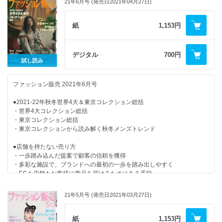
・人材マネジメントの処方箋
21年6月号 (発売日2021年04月27日)
・美容トレンド最前線！
●新店・新SCダイジェスト
・労務管理を知ろう
紙
1,153円
・その接客あるある解決します！
●数字から売場を考えてみよう第1回
・FASHION EYE
・今月の魅せ方・売り方
●集中連載Vol.8「美術館」でセンスを磨く
デジタル
700円
・ワンスアラウンドのエリアマネージャー塾
試し読み
・店長意識改革メソッド
●短期連載 販売員がEC担当に最適な理由
・新・お客さまゼッタイ主義
・may_ugramのインスタ講座
ファッション販売 2021年6月号
●次代を担う国産ブランド
・カンタン英語接客術！
・おんな社長が飛ぶ！
●2021-22年秋冬世界4大＆東京コレクション総括
●これからの小亮店と販亮員の在り方
・心と体の「きれいの秘訣」
・世界4大コレクション総括
・売場おこしディレクション
・東京コレクション総括
【連載・シリーズ・リポート】
・今月の視点
・東京コレクションから読み解く秋冬メンズトレンド
・店長意識改革メソッド
・編集後記
・美容トレンド最前線！
●店舗を持たない売り方
・労務管理を知ろう
・一歩踏み込んだ提案で顧客の信頼を獲得
・その接客あるある解決します！
・多彩な施設で、ブランドへの最初の一歩を踏み出しやすく
・FASHION EYE
・ECも店舗もお客様に商品を届けるためにある手段
・今月の魅せ方・売り方
・その接客あるある解決します！
●「接客が苦手」なお客様を減らすためにできること
・ワンスアラウンドのエリアマネージャー塾
21年5月号 (発売日2021年03月27日)
・店長意識改革メソッド
●お客様タイプの見極めとアプローチ法
・新・お客さまゼッタイ主義
紙
1,153円
・may_ugramのインスタ講座