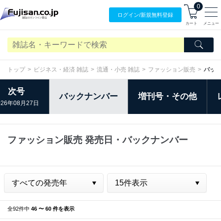
0
ログイン/
新規無料
登録
カート
メニュー
トップ
ビジネス・経済 雑誌
流通・小売 雑誌
ファッション販売
バッ
次号
バックナンバー
増刊号・その他
026年08月27日
ファッション販売 発売日・バックナンバー
全92件中
46 〜 60 件を表示