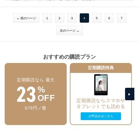
・急進するECシフト ファッション販売はこう変わる
・店長意識改革メソッド
・売るアプローチが様変わり 次世代の体験型店舗
・新・お客さまゼッタイ主義
・ファッション特化AIでパーソナライズを追求
・衣服のソムリエ 育成ゼミナール
← 前のページ
1
2
3
4
5
6
7
・今月の魅せ方・売り方
●ライフスタイルに合わせた日用雑貨・小物提案で 客単価アップを狙う
・may_ugramのインスタ講座
・日本におけるライフスタイルショップの系譜
・次代を担う国産ブランド
次のページ →
・トレンドの雑貨・小物アイテム＆売り方のポイント
・NEWS BOX
・商品の〝その後〝をイメージさせる
・カンタン英語接客術！
・おんな社長が飛ぶ！
●新店・新SCダイジェスト
・心と体の「きれいの秘訣」
おすすめの購読プラン
・どこでもヨガでセルフケア
●「ファッション本」でセンスを磨く
・今月の視点
定期購読特典
・編集後記
●売れっ子スタッフのカラーレッスン 第4回
定期購読なら 最大
23
●次代を担う国産ブランド
%
●これからの小売店と販売員の在り方
OFF
定期購読ならスマホや
タブレットでも読める
【連載・シリーズ・リポート】
679円／冊
・美容トレンド最前線！
お申込みはこちら
・人材マネジメントの処方箋
・労務管理を知ろう
・ワンスアラウンドのエリアマネージャー塾
・マーケットを広げるマナーのチカラ