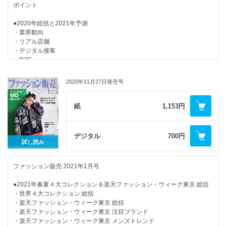
ポイント
・新・お客さまゼッタイ主義
・衣服のソムリエ 育成ゼミナール
●2020年総括と2021年予測
・今月の魅せ方・売り方
・業界動向
・may_ugramのインスタ講座
・リアル店舗
・次代を担う国産ブランド
・デジタル接客
・カンタン英語接客術！
・D2C
・おんな社長が飛ぶ！
・心と体の「きれいの秘訣」
●注目ショップ誌リサーチ
・どこでもヨガでセルフケア
2020年11月27日発売号
・今月の視点
●新店・新SCダイジェスト
・編集後記
紙
1,153円
【連載・シリーズ・リポート】
・販売員がEC相当に最適な理由
・美容トレンド最前線！
デジタル
700円
・人材マネジメントの処方箋
試し読み
・労務管理を知ろう
・ワンスアラウンドのエリアマネージャー塾
ファッション販売 2021年1月号
・マーケットを広げるマナーのチカラ
・店長意識改革メソッド
●2021年春夏４大コレクション＆楽天ファッション・ウィーク東京 総括
・新・お客さまゼッタイ主義
・世界４大コレクション 総括
・衣服のソムリエ 育成ゼミナール
・楽天ファッション・ウィーク東京 総括
・今月の魅せ方・売り方
・楽天ファッション・ウィーク東京 注目ブランド
・may_ugramのインスタ講座
・楽天ファッション・ウィーク東京 メンズトレンド
・次代を担う国産ブランド