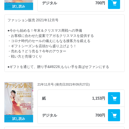
・マネーリテラシー向上委員会
デジタル
700円
・今月の魅せ方・売り方
・アップルハウス
試し読み
・ワンスアラウンドのエリアマネージャー塾
・新店・新SCダイジェスト
・店長意識改革メソッド
・ファッションは学問である
・新・お客さまゼッタイ主義
ファッション販売 2021年12月号
・数字から売り場を考えてみよう
・カンタン英語接客術！
・店舗とECの溝をなくす方法
・おんな社長が飛ぶ！
●今から始める！年末＆クリスマス商戦への準備
・これからの小売店と販売員の在り方
・心と体の「きれいの秘訣」
・お客様に合わせた提案でアガるクリスマスを提供する
・店長意識改革メソッド
・売場おこしディレクション
・コロナ時代のセールの備えにもなる接客力を鍛える
・人材マネジメントの処方箋
・NEWS BOX
・ギフトシーズンを店頭から盛り上げよう！
・美容トレンド最前線！
・今月の視点
・売れる？どう売る？今年のアウター
・労務管理を知ろう
・編集後記
・戦い方と売場づくり
・その接客あるある解決します！
・今月の魅せ方・売り方
●ギフトを通じて、贈り手&#8226;もらい手を喜ばせファンにする
・ワンスアラウンドのエリアマネージャー塾
・新・お客さまゼッタイ主義
●東京コレクション2022年春夏まとめ
・may_ugramのインスタ講座
・カンタン英語接客術！
21年11月号 (発売日2021年09月27日)
●注目のポイント解説＆リポート
・心と体の「きれいの秘訣」
・売場おこしディレクション
●2022年春夏メンズトレンドを読む
紙
1,153円
・NEWS BOX
・今月の視点
●メンタルヘルス 不調のサインと対処法
・どこでもヨガでセルフケア
・メンタル不調の黄色信号に気付くためには
デジタル
700円
・編集後記
試し読み
【連載・シリーズ・リポート】