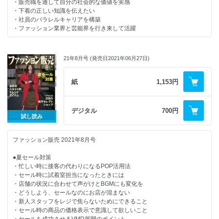
・販売職を通して自分の社会的な価値を実感
【連載・シリーズ・リポート】
・下着の正しい知識を伝えたい
・店長意識改革メソッド
・社員のパラレルキャリアを構築
・人材マネジメントの処方箋
・ファッション業界と芸能界を行き来して活躍
・美容トレンド最前線！
・労務管理を知ろう
●ベテラン販売員が活きる環境づくり
・その接客あるある解決します！
・数を採用する時代が終わった今 ベテランに問われる三つの指標
・FASHION EYE
21年8月号 (発売日2021年06月27日)
・店舗の価値を高める ベテラン販売員のあるべき姿
・今月の魅せ方・売り方
・ベテランと若手を共に活かすために店長が取るべき行動とは
・ワンスアラウンドのエリアマネージャー塾
・キャリアのあるスタッフが活躍できる土壌をつくる
紙
1,153円
・店長意識改革メソッド
・業界全体で50代向けブランドを盛り上げて活躍の場をつくる
・新・お客さまゼッタイ主義
・may_ugramのインスタ講座
●新店・新SCダイジェスト
デジタル
700円
・カンタン英語接客術！
試し読み
・おんな社長が飛ぶ！
●ファッションは学問である
・心と体の「きれいの秘訣」
・売場おこしディレクション
ファッション販売 2021年8月号
●数字から売場を考えてみよう
・NEWS BOX
・今月の視点
●夏セール対策
●「バッグ」からセンスを磨く
・どこでもヨガでセルフケア
・忙しい時に接客の代わりになるPOP活用法
・編集後記
・セール時に試着室担当になったときには
●Webに対するアレルギーありませんか？
・店舗の状況に合わせて声がけとBGMにも変化を
・どうしよう、セールなのにお店が混まない
●次代を担う国産ブランド
・新人スタッフをレジで焦らないためにできること
・セール時の商品の価格表示で意識して欲しいこと
●これからの小亮店と販亮員の在り方