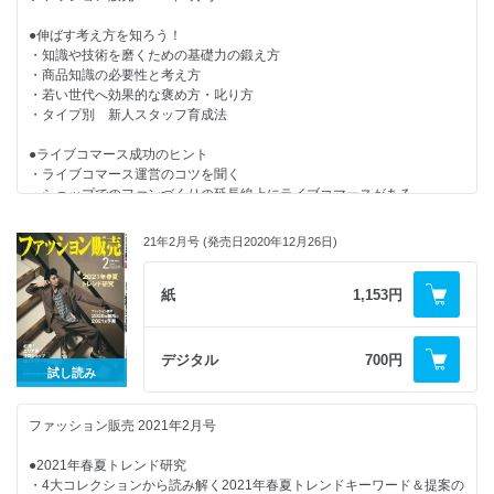
●Foucus スタッフスタート
●伸ばす考え方を知ろう！
・知識や技術を磨くための基礎力の鍛え方
【連載・シリーズ・リポート】
・商品知識の必要性と考え方
・「ファッション映画」でセンスを磨く
・若い世代へ効果的な褒め方・叱り方
・販売員がEC担当に最適な理由
・タイプ別 新人スタッフ育成法
・属性別販売テクニックと時間帯別ルーティン
・美容トレンド最前線！
●ライブコマース成功のヒント
・人材マネジメントの処方箋
・ライブコマース運営のコツを聞く
・ワンスアラウンドのエリアマネージャー塾
・ショップでのファンづくりの延長線上にライブコマースがある
・マーケットを広げるマナーのチカラ
・店長意識改革メソッド
●店頭で分かるデータはこう活かす
・新・お客さまゼッタイ主義
21年2月号 (発売日2020年12月26日)
・ロスの削減は、売り上げをあげるのと同じくらい大事なこと
・衣服のソムリエ 育成ゼミナール
・売り上げ管理・接客に取り入れたいデータ分析
・今月の魅せ方・売り方
・月間売上目標の設定に役立つ三つの数値
紙
1,153円
・may_ugramのインスタ講座
・次代を担う国産ブランド
●素材・生地の知識 春編
・カンタン英語接客術！
デジタル
700円
・おんな社長が飛ぶ！
【連載・シリーズ・リポート】
試し読み
・心と体の「きれいの秘訣」
・美容トレンド最前線！
・どこでもヨガでセルフケア
・人材マネジメントの処方箋
・今月の視点
ファッション販売 2021年2月号
・労務管理を知ろう
・編集後記
・ワンスアラウンドのエリアマネージャー塾
●2021年春夏トレンド研究
・マーケットを広げるマナーのチカラ
・4大コレクションから読み解く2021年春夏トレンドキーワード＆提案の
・店長意識改革メソッド