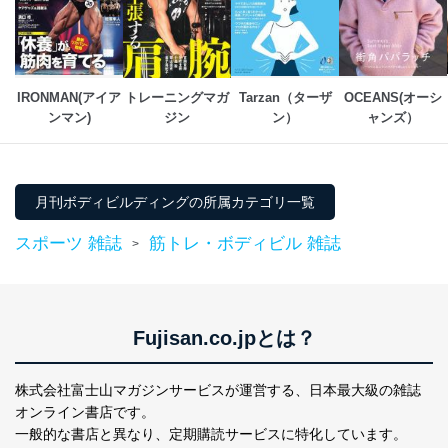
絡ください。
適切、かつ迅速に対応させていただきます。
株式会社富士山マガジンサービス 個人情報問い合わせ
係
IRONMAN(アイア
トレーニングマガ
Tarzan（ターザ
OCEANS(オーシ
TEL：0570-200-223
ンマン)
ジン
ン）
ャンズ）
FAX：03-5459-7073
e-mail：
cs@fujisan.co.jp
改訂：2025年2月20日
制定：2005年4月1日
月刊ボディビルディングの所属カテゴリ一覧
株式会社富士山マガジンサービス
代表取締役会長 西野 伸一郎
スポーツ 雑誌
筋トレ・ボディビル 雑誌
>
個人情報の取扱いについて
１．個人情報保護管理者
Fujisan.co.jpとは？
当社は以下の個人情報保護管理者を設置し、個人情報保
護管理者の責任のもと、個人情報を取得・アクセス・利
用・提供・管理いたします。
株式会社富士山マガジンサービスが運営する、
日本最大級の雑誌
東京都渋谷区南平台町16-11
オンライン書店です。
株式会社富士山マガジンサービス
一般的な書店と異なり、
定期購読サービスに特化しています。