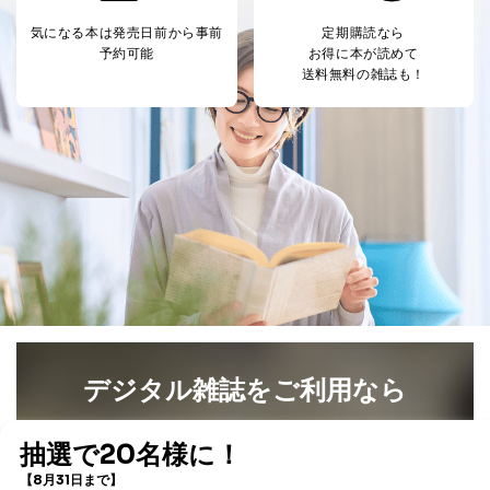
ため
気になる本は
発売日前から事前
定期購読なら
※上記の利用目的のうちNo.1～5については保有個人デ
予約可能
お得に本が読めて
ータ（開示対象個人情報）の利用目的であり、下記4.の
送料無料の雑誌も！
開示等のご請求に対応させていただきます。
なお、6、7については、パートナー（提携企業）様又は
各SNS運営会社様にご請求いただきますようお願い致し
ます。
３．個人情報の第三者提供について
当社は、取得した個人情報を適切に管理し､あらかじめ
本人の同意を得ることなく第三者に提供することはあり
ません。ただし、次の場合は除きます。
法令に基づく場合
人の生命､身体または財産の保護のために必要がある
場合であって、本人の同意を得ることが困難であると
き。
公衆衛生の向上または児童の健全な育成の推進のため
デジタル雑誌をご利用なら
に特に必要がある場合であって、本人の同意を得るこ
とが困難である場合。
最新号〜バックナンバーまで7000冊以上の雑誌
（電子
国の機関もしくは地方公共団体またはその委託を受け
書籍）が無料で読み放題！
た者が法令の定める事務を遂行することに対して協力
タダ読みサービス
を楽しもう！
する必要がある場合であって、本人の同意を得ること