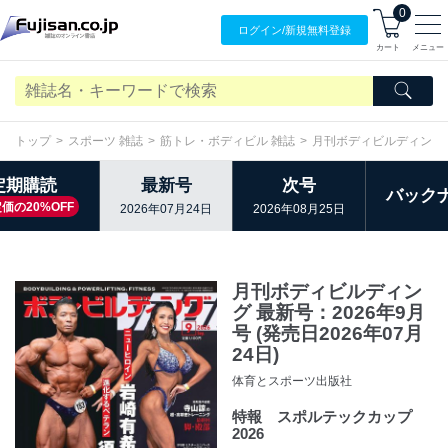
0
ログイン/
新規無料
登録
カート
メニュー
トップ
スポーツ 雑誌
筋トレ・ボディビル 雑誌
月刊ボディビルディング
定期購読
最新号
次号
バック
価の20%OFF
2026年07月24日
2026年08月25日
月刊ボディビルディン
グ 最新号：2026年9月
号 (発売日2026年07月
24日)
体育とスポーツ出版社
特報 スポルテックカップ
2026