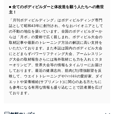
■ 全てのボディビルダーと体改造を願う人たちへの救世
法令遵守
主！
当社は、個人情報に関連する法令、国が定める指針及び
「月刊ボディビルディング」はボディビルディング専門
その他の規範を遵守します。また、当社の管理の仕組み
誌として昭和43年に創刊され、今なおパイオニアとして
に、これらの法令及びその他の規範を常に適合させま
の不動の地位を築いています。全国のボディビルダーか
す。
らは「月ボ」の愛称で広く親しまれ、ボディビル大会の
個人情報の安全管理措置
取材記事や最新のトレーニング方法の解説に高い支持を
いただいております。また本誌は国内のボディビル大会
当社は、個人情報の正確性及び安全性を確保するため
にとどまらずパワーリフティング大会、アームレスリン
に、下記セキュリティ対策をはじめとする安全対策を実
グ大会の取材報告さらには海外取材にも力を入れミスタ
施し、個人情報の漏えい、滅失またはき損の防止及び是
ーオリンピア、世界大会等の情報もタイムリーにお届け
正に努めます。
しております。最近の健康志向、筋肉(力)増強願望を反
アクセス制御
映して、ウエイトトレーニングやﾌｨｯﾄﾈｽの愛好家、ダイ
個人データを取り扱うことのできる機器及び当該
エットや栄養補給(サプリメント)に関心のある方たちに
機器を取り扱う従業者を明確化し、 個人データへ
も参考になる有用な情報も盛り込むことで読者層を広げ
の不要なアクセスを防止しています。
ております。
アクセス者の識別と認証
機器に標準装備されているユーザー制御機能（ユ
ーザーアカウント制御）により、個人情報データ
ベース等を取り扱う情報システムを使用する従業