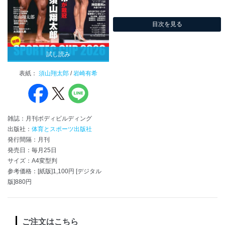
目次を見る
試し読み
表紙：
須山翔太郎
/
岩崎有希
雑誌：月刊ボディビルディング
出版社：
体育とスポーツ出版社
発行間隔：月刊
発売日：毎月25日
サイズ：A4変型判
参考価格：[紙版]1,100円 [デジタル
版]880円
ご注文はこちら