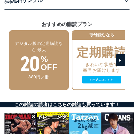
無料サンプル
者を識別・認証しています。
外部からの不正アクセス等の防止
個人データを取り扱う機器等のオペレーティング
おすすめの購読プラン
システムを最新の状態に保持しています。
個人データを取り扱う機器等にセキュリティ対策
毎号読むなら
ソフトウェア等を導入し、自動更新 機能等の活用
により、これを最新状態としています。
デジタル版の定期購読な
定期購読
ら 最大
20
情報システムの使用に伴う漏洩等の防止
%
メール等により個人データの含まれるファイルを
きれいな状態で
送信する場合に、当該ファイルへのパスワードを
OFF
毎号お届けします
設定しています。
880円／冊
お申込みはこちら
個人情報保護マネジメントシステムの継続的改善
当社は、内部監査及びマネジメントレビューの機会を通
じて、個人情報保護マネジメントシステムを継続的に改
善し、常に最良の状態を維持します。
この雑誌の読者はこちらの雑誌も買っています！
苦情及び相談受付け窓口
貴殿の個人情報及び当社の個人情報保護マネジメントシ
ステムに関するご相談及び苦情については以下までご連