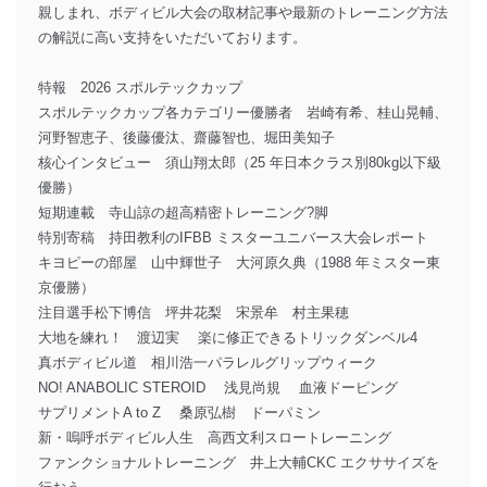
親しまれ、ボディビル大会の取材記事や最新のトレーニング方法
の解説に高い支持をいただいております。
特報 2026 スポルテックカップ
スポルテックカップ各カテゴリー優勝者 岩崎有希、桂山晃輔、
河野智恵子、後藤優汰、齋藤智也、堀田美知子
核心インタビュー 須山翔太郎（25 年日本クラス別80kg以下級
優勝）
短期連載 寺山諒の超高精密トレーニング?脚
特別寄稿 持田教利のIFBB ミスターユニバース大会レポート
キヨピーの部屋 山中輝世子 大河原久典（1988 年ミスター東
京優勝）
注目選手松下博信 坪井花梨 宋景牟 村主果穂
大地を練れ！ 渡辺実 楽に修正できるトリックダンベル4
真ボディビル道 相川浩一パラレルグリップウィーク
NO! ANABOLIC STEROID 浅見尚規 血液ドーピング
サプリメントA to Z 桑原弘樹 ドーパミン
新・嗚呼ボディビル人生 高西文利スロートレーニング
ファンクショナルトレーニング 井上大輔CKC エクササイズを