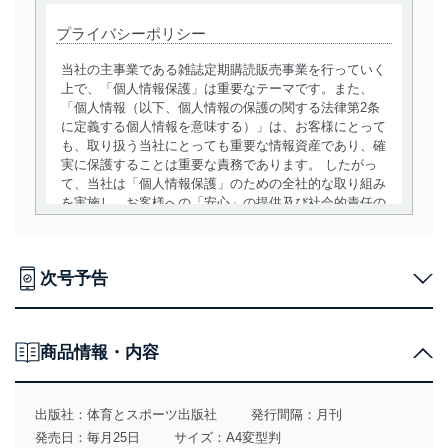
プライバシーポリシー
当社の主事業である雑誌定期購読販売事業を行っていく
上で、「個人情報保護」は重要なテーマです。また、
「個人情報（以下、個人情報の保護の関する法律第2条
に定義する個人情報を意味する）」は、お客様にとって
も、取り扱う当社にとっても重要な情報資産であり、確
実に保護することは重要な責務であります。 したがっ
て、当社は「個人情報保護」のための全社的な取り組み
を実施し、お客様への「安心」の提供及び社会的責任の
責務を果たすことを確実にいたします。
個人情報の取得・利用・提供について
次号予告
当社は、個人情報の取得・利用・提供に際して、その利
用目的を明確にし、本人の同意を得たうえで利用目的の
達成に必要な範囲内で適法かつ公正な手段によって取
得・利用・提供を行います。また、当社が保有している
商品情報・内容
個人情報は、同意を得ずに目的外利用、第三者への提
供・開示は行いません。当社においてはこれらの取り組
みを確実にするため、従業者等の教育を徹底してまいり
出版社：
体育とスポーツ出版社
発行間隔：月刊
ます。また、目的外利用を行わないために、適切な管理
発売日：毎月25日
サイズ：A4変型判
措置を講じます。