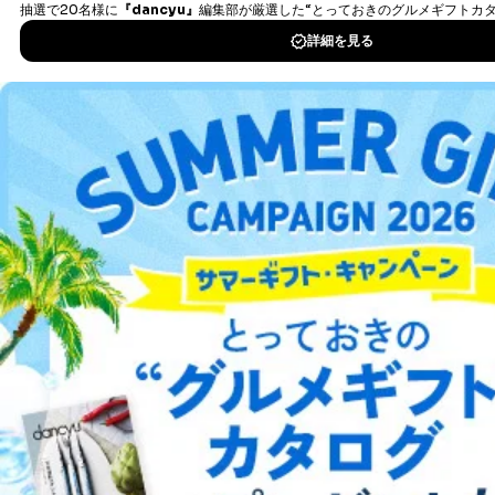
により当該事務の遂行に支障を及ぼすおそれがあると
き。
DOWNLOAD FOR IOS
上記２．の利用目的を実施するために守秘義務を結ん
だ企業に、業務の一部として個人情報の取扱いを委
託・提供する場合、その業務に必要な範囲で委託・提
DOWNLOAD FOR ANDROID
供先企業に個人情報を開示することがあります。
委託・提供先企業は具体的には以下のような企業です
が、これらに限りません。
ご利用方法はこちら
委託先：カスタマーサポート支援会社 、クレジッ
トカード決済などの決済代行・料金回収会社、広
告配信サービス会社
提供先：出版社、出版物発売元、卸売会社、販売
店など商品の供給者、梱包会社、配送会社、新聞
総合案内
販売店などの梱包・配送・配達会社
アフィリエイト
採用情報
４．開示対象個人情報の「開示」「訂正」等の請求につ
いて
プレスリリース
お問い合わせ
当社は、本人から、開示対象個人情報について利用目的
の通知を求められた場合には、遅滞なくこれに応じま
利用規約
プライバシーポリシー
特定商取引法に基づく表示
会社案内
出版社の皆様へ
す。ただし、以下①～④のいずれかに該当する場合は、
投資家の皆様へ
サイトマップ
利用目的の通知を行なうことはできません。そのとき
は、本人に遅滞無くその旨を通知するとともに、理由を