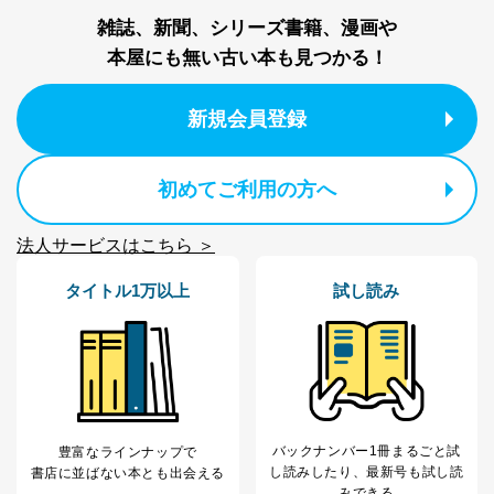
代表取締役会長 西野 伸一郎
個人情報保護管理者: 経営管理グループディレクター 前
雑誌、新聞、シリーズ書籍、漫画や
田 嘉也
本屋にも無い古い本も見つかる！
２．利用目的
新規会員登録
当社が取り扱う開示対象個人情報の利用目的は次のとお
りです。
No
個人情報の種類
利用目的
初めてご利用の方へ
購入商品の配送のため
商品代金回収のため
ｅメール等による商品、サービ
法人サービスはこちら ＞
ス、キャンペーン等の広告の案内
当社の定期購読サ
のため
タイトル1万以上
試し読み
1
ービス等をご利用
個人が特定できない形で取得した
の方の個人情報
閲覧履歴や購買履歴等の情報を分
析して、趣味・嗜好に
応じた新商品・サービスに関する
広告のため
当社にお問合わせ
お問い合わせ対応、トラブル対
2
いただいた方の個
処、オペレーター教育など応対品
人情報
質向上のため
バックナンバー1冊まるごと試
豊富なラインナップで
し読み
したり、最新号も試し読
カスタマーQ＆Aサイトの投稿内容
書店に並ばない本とも出会える
みできる