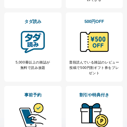
の確認のため
ｅメール等によるカスタマーQ＆A
当社カスタマーQ＆
サイトのサービス内容のご案内の
3
Aサービス利用者
ため
タダ読み
500円OFF
ｅメール等による商品、サービ
ス、キャンペーン等の広告に関す
るご案内のため
採用応募者の方の
4
採用選考、ご連絡のため
個人情報
当社の従業者の個
人事、総務などの雇用管理等のた
5
人情報
め
パートナー（提携
購入商品配送のため
5,000冊以上の雑誌が
普段読んでいる雑誌のレビュー
企業）からの委託
提携企業及びお客様がご購入され
無料で読み放題
投稿で
500円割ギフト券をプレ
により当社の
た商品の発売元企業からのｅメー
ゼント
6
定期購読サービス
ル等による商品、
等をご利用の方の
サービス、キャンペーン等の広告
個人情報
に関するご案内のため
当社のサービス利用状況の把握お
事前予約
割引や特典付き
よびその分析のため
お問い合わせ対応、トラブル対
SNS公式アカウン
処、オペレーター教育など応対品
7
トに登録された方
質向上のため
の個人情報
その他当社のプライバシーポリシ
ー等にて公表する利用目的達成の