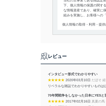
当社の主事業である雑誌定
下、個人情報の保護の関す
な情報資産であり、確実に保
組みを実施し、お客様への
個人情報の取得・利用・提供
当社は、個人情報の取得・
囲内で適法かつ公正な手段
利用、第三者への提供・開
いります。また、目的外利
レビュー
法令遵守
当社は、個人情報に関連す
令及びその他の規範を常に
インタビュー形式でわかりやすい
★★★★★
2020年03月10日
だぼそ 
個人情報の安全管理措置
リベラルな雑誌でわかりやすいものは
当社は、個人情報の正確性
70年間戦争をしなかった日本にYES
漏えい、滅失またはき損の
★★★★★
2017年02月16日
真夏の馬
アクセス制御