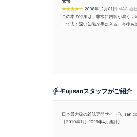
覚悟
代表取締役会長 西野 伸一
個人情報保護管理者: 経営管
★★★★☆
2008年12月01日
MAC 会
この本の特集は，非常に内容が濃く，
２．利用目的
して広く深い知識が手に入る。今後も
当社が取り扱う開示対象個
No
個人情報
当社の定期購読サービス
1
人情報
2
当社にお問合わせいただ
Fujisanスタッフがご紹介
3
当社カスタマーQ＆Aサー
日本最大級の雑誌専門サイトFujisan
4
採用応募者の方の個人情
5
当社の従業者の個人情報
【2010年1月-2026年4月集計】
パートナー（提携企業）