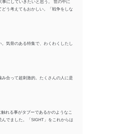
大事にしていきたいと思う。 世の中に
ータへの不要なアクセスを防止
てどう考えてもおかしい。「戦争をしな
ータベース等を取り扱う情報
い。気骨のある特集で、わくわくしたし
の活用により、これを最新状態
噛み合って超刺激的。たくさんの人に是
ドを設定しています。
を継続的に改善し、常に最良
こに触れる事がタブーであるかのようなこ
んでました。「SIGHT」をこれからは