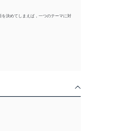
悟を決めてしまえば，一つのテーマに対
の広告の案内のため
歴等の情報を分析して、趣
育など応対品質向上のため
ス内容のご案内のため
の広告に関するご案内のため
。
業からのｅメール等による商