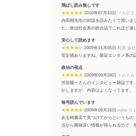
貴殿の個人情報及び当社の
飛ばし読み無しです
適切、かつ迅速に対応させ
★★★★★
2010年07月10日
ソルビエ
内田樹先生の対談を読みたくて買いま
株式会社富士山マガジンサー
た。政治社会系の総合誌でこれほど楽
TEL：0570-200-223
FAX：03-5459-7073
安心して読めます
e-mail：
cs@fujisan.co.jp
★★★★☆
2009年11月05日
松吉 会
改訂：2025年2月20日
安定感ありますね。最近エンタメ系の
制定：2005年4月1日
株式会社富士山マガジンサ
政治の視点
代表取締役会長 西野 伸一
★★★★★
2009年09月28日
トムトム
個人情報の取扱いについ
渋谷陽一さんのインタビュー雑誌です
がしますが、内容はよくなってます。
１．個人情報保護管理者
毎号読んでいます
当社は以下の個人情報保護
★★★★★
2009年09月26日
nabe Ｏ
いたします。
ある時書店で見つけてからというもの
点から興味深い情報が得られるので、
東京都渋谷区南平台町16-11
株式会社富士山マガジンサ