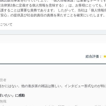
期購読販売事業を行っていく上で、「個人情報保護」は重要なテーマで
る法律第2条に定義する個人情報を意味する）」は、お客様にとっても、
護することは重要な責務であります。 したがって、当社は「個人情報
「安心」の提供及び社会的責任の責務を果たすことを確実にいたします
について
利用・提供に際して、その利用目的を明確にし、本人の同意を得たうえ
によって取得・利用・提供を行います。また、当社が保有している個人
示は行いません。当社においてはこれらの取り組みを確実にするため、
用を行わないために、適切な管理措置を講じます。
総合評価：
る法令、国が定める指針及びその他の規範を遵守します。また、当社の
適合させます。
経営者
ほかにはない。他の進歩派の雑誌は難しい。インタビュー形式なのが特
及び安全性を確保するために、下記セキュリティ対策をはじめとする安
と言いたい」に感動
防止及び是正に努めます。
 無職