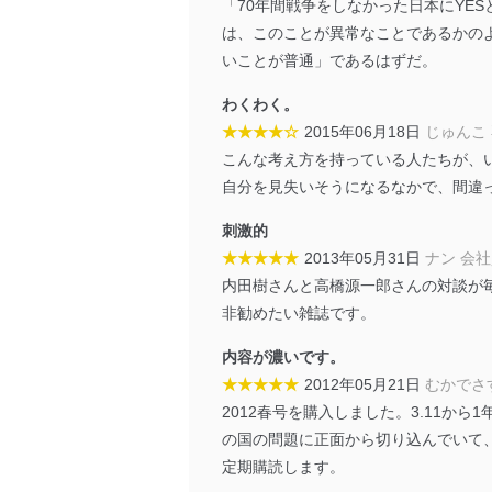
「70年間戦争をしなかった日本にYE
個人データを取り扱う
は、このことが異常なことであるかの
しています。
いことが普通」であるはずだ。
アクセス者の識別と認証
機器に標準装備されて
わくわく。
システムを使用する従
★★★★☆
2015年06月18日
じゅんこ
こんな考え方を持っている人たちが、
外部からの不正アクセス
自分を見失いそうになるなかで、間違
個人データを取り扱う
個人データを取り扱う
刺激的
としています。
★★★★★
2013年05月31日
ナン 会
情報システムの使用に伴
内田樹さんと高橋源一郎さんの対談が
メール等により個人デ
非勧めたい雑誌です。
個人情報保護マネジメントシ
内容が濃いです。
★★★★★
2012年05月21日
むかでさ
当社は、内部監査及びマネ
2012春号を購入しました。3.11
の状態を維持します。
の国の問題に正面から切り込んでいて、
苦情及び相談受付け窓口
定期購読します。