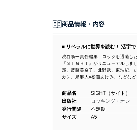
商品情報・内容
■ リベラルに世界を読む！ 活字
渋谷陽一責任編集、ロックを通過し
『ＳＩＧＨＴ』がリニューアルしまし
郎、斎藤美奈子、北野武、東浩紀、
カン、泉麻人×松苗あけみ、などな
商品名
SIGHT（サイト）
出版社
ロッキング・オン
発行間隔
不定期
サイズ
A5