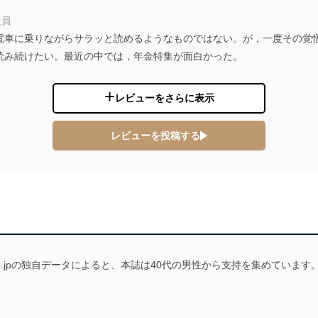
郎
理グループディレクター 前田 嘉也
社員
電車に乗りながらサラッと読めるようなものではない。が，一度その覚
読み続けたい。最近の中では，年金特集が面白かった。
人情報の利用目的は次のとおりです。
レビューをさらに表示
の種類
利用目的
購入商品の配送のため
商品代金回収のため
レビューを投稿する
等をご利用の方の個
ｅメール等による商品、サービス、キャンペーン等
個人が特定できない形で取得した閲覧履歴や購買履
味・嗜好に
応じた新商品・サービスに関する広告のため
いた方の個人情報
お問い合わせ対応、トラブル対処、オペレーター教
カスタマーQ＆Aサイトの投稿内容の確認のため
ビス利用者
ｅメール等によるカスタマーQ＆Aサイトのサービ
ｅメール等による商品、サービス、キャンペーン等
.co.jpの独自データによると、本誌は40代の男性から支持を集めています
報
採用選考、ご連絡のため
人事、総務などの雇用管理等のため
購入商品配送のため
からの委託により当
提携企業及びお客様がご購入された商品の発売元企