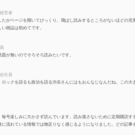
個人情報保護マネジメントシステムに関するご相談及び苦情については
ていただきます。
 経営者
したがページを開いてびっくり。飛ばし読みするところがないほどの充
ビス 個人情報問い合わせ係
しい雑誌は初めてです。
社員
話題が無いのでそろそろ読みたいです。
ービス
郎
 会社員
て
。ロックを語るも政治を語る渋谷さんにはもおんなじなんだね。この大
管理者を設置し、個人情報保護管理者の責任のもと、個人情報を取得・
Ｌ
、毎号楽しみに欠かさず読んでいます。読み逃さないために定期購読す
巷に流れている情報では物足りなく感じるようになりました。どの記事
ービス