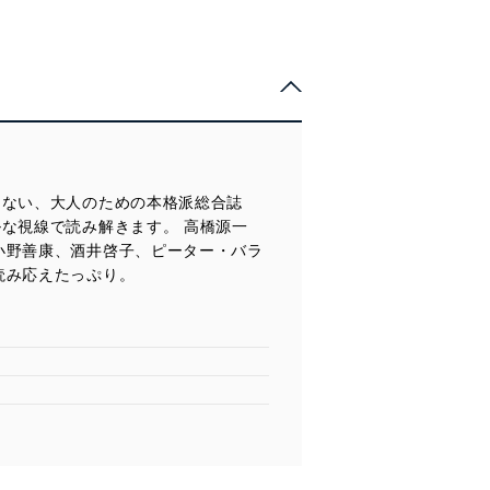
らない、大人のための本格派総合誌
な視線で読み解きます。 高橋源一
小野善康、酒井啓子、ピーター・バラ
読み応えたっぷり。