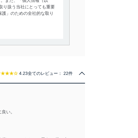
す。また、「個人情報（以
取り扱う当社にとっても重要
保護」のための全社的な取り
。
で利用目的の達成に必要な範
情報は、同意を得ずに目的外
従業者等の教育を徹底してま
★★★★☆
4.23
全てのレビュー：
22件
管理の仕組みに、これらの法
に良い。
全対策を実施し、個人情報の