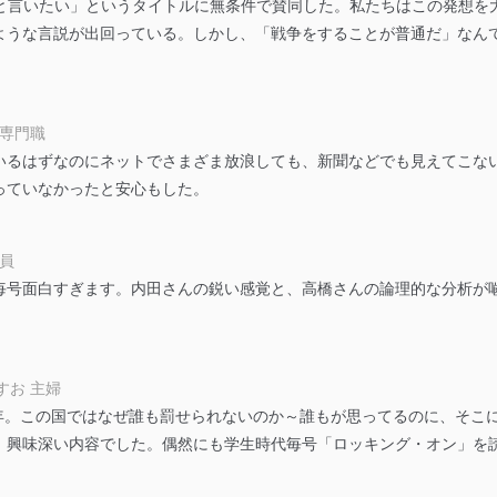
Sと言いたい」というタイトルに無条件で賛同した。私たちはこの発想を
ことのできる機器及び当該機器を取り扱う従業者を明確化し、 個人デ
ような言説が出回っている。しかし、「戦争をすることが普通だ」なん
いるユーザー制御機能（ユーザーアカウント制御）により、個人情報デ
業者を識別・認証しています。
 専門職
いるはずなのにネットでさまざま放浪しても、新聞などでも見えてこな
等の防止
っていなかったと安心もした。
機器等のオペレーティングシステムを最新の状態に保持しています。
機器等にセキュリティ対策ソフトウェア等を導入し、自動更新 機能等
社員
う漏洩等の防止
毎号面白すぎます。内田さんの鋭い感覚と、高橋さんの論理的な分析が
ータの含まれるファイルを送信する場合に、当該ファイルへのパスワー
ステムの継続的改善
すお 主婦
ジメントレビューの機会を通じて、個人情報保護マネジメントシステム
から1年。この国ではなぜ誰も罰せられないのか～誰もが思ってるのに、そ
興味深い内容でした。偶然にも学生時代毎号「ロッキング・オン」を読