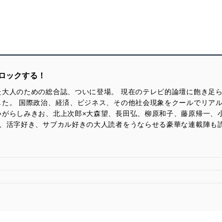
でロックする！
た大人のための総合誌、ついに登場。 現在のテレビ的論壇に飽き足
た。 国際政治、経済、ビジネス、その他社会現象をクールでリアル
いがらしみきお、北上次郎×大森望、長田弘、柳原和子、藤原帰一、
ど、活字好き、サブカル好きの大人読者をうならせる豪華な連載陣も