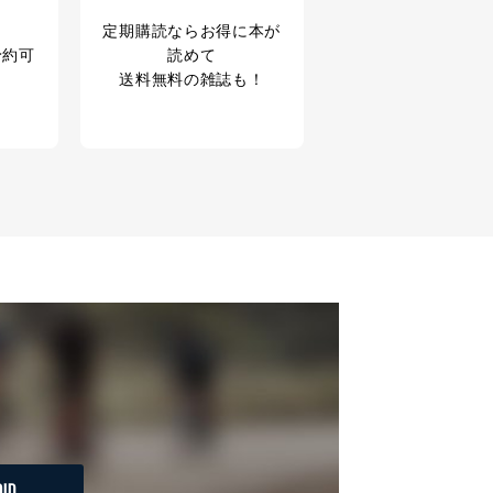
定期購読なら
お得に本が
育など応対品質向上のため
予約可
読めて
ス内容のご案内のため
送料無料の雑誌も！
の広告に関するご案内のため
業からのｅメール等による商
ため
め
育など応対品質向上のため
利用目的達成のため
、下記4.の開示等のご請求に
うお願い致します。
ことはありません。ただし、
ID