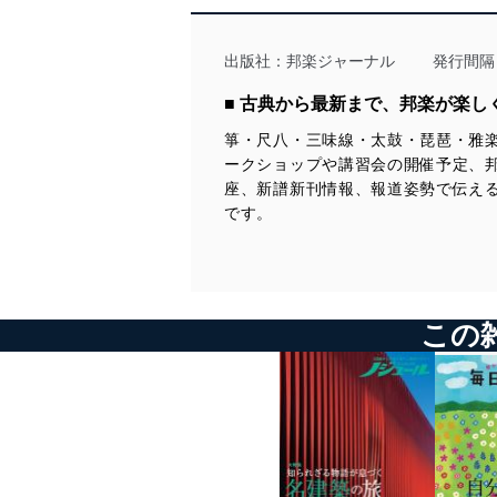
当社は、個人情報に関連す
令及びその他の規範を常に
出版社：
邦楽ジャーナル
発行間隔
個人情報の安全管理措置
■ 古典から最新まで、邦楽が楽
箏・尺八・三味線・太鼓・琵琶・雅楽
当社は、個人情報の正確性
ークショップや講習会の開催予定、
漏えい、滅失またはき損の
座、新譜新刊情報、報道姿勢で伝え
アクセス制御
です。
個人データを取り扱う
しています。
アクセス者の識別と認証
機器に標準装備されて
この
システムを使用する従
外部からの不正アクセス
個人データを取り扱う
個人データを取り扱う
としています。