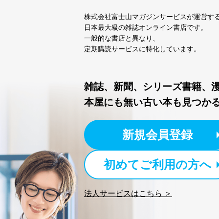
個人情報の取扱いについ
株式会社富士山マガジンサービスが運営す
１．個人情報保護管理者
日本最大級の雑誌オンライン書店です。
一般的な書店と異なり、
当社は以下の個人情報保護
定期購読サービスに特化しています。
いたします。
東京都渋谷区南平台町16-11
雑誌、新聞、シリーズ書籍、
株式会社富士山マガジンサ
代表取締役会長 西野 伸一
本屋にも無い古い本も見つか
個人情報保護管理者: 経営管
２．利用目的
新規会員登録
当社が取り扱う開示対象個
No
個人情報
初めてご利用の方へ
当社の定期購読サービス
法人サービスはこちら ＞
1
人情報