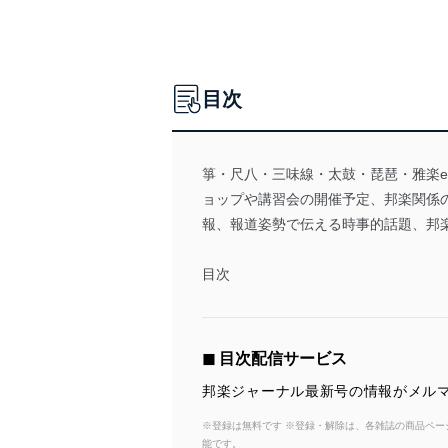
目次
箏・尺八・三味線・太鼓・琵琶・雅楽e
ョップや講習会の開催予定、邦楽関係
報、報道姿勢で伝える時事的話題、邦
目次
◼︎ 目次配信サービス
邦楽ジャーナル最新号の情報がメルマ
※登録は無料です ※登録・解除は、各雑誌の商品ページ
能です。