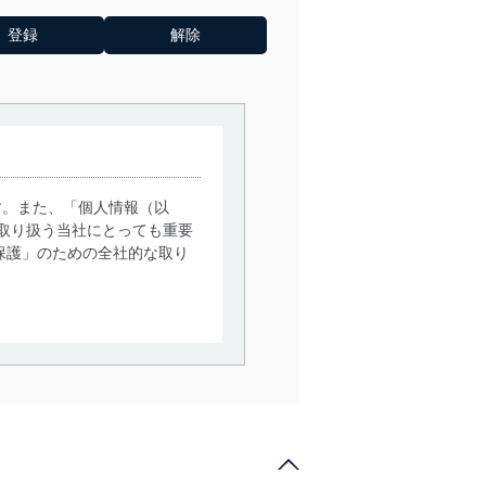
す。また、「個人情報（以
取り扱う当社にとっても重要
保護」のための全社的な取り
。
で利用目的の達成に必要な範
情報は、同意を得ずに目的外
従業者等の教育を徹底してま