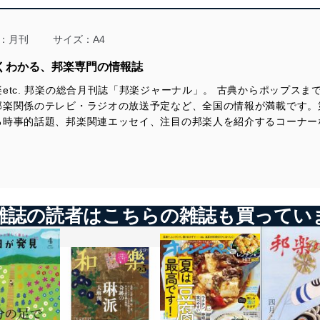
る法令、国が定める指針及びその他の規範を遵守します。また、当社の
適合させます。
：月刊
サイズ：A4
しくわかる、邦楽専門の情報誌
etc. 邦楽の総合月刊誌「邦楽ジャーナル」。 古典からポップス
及び安全性を確保するために、下記セキュリティ対策をはじめとする安
邦楽関係のテレビ・ラジオの放送予定など、全国の情報が満載です。
防止及び是正に努めます。
る時事的話題、邦楽関連エッセイ、注目の邦楽人を紹介するコーナー
ことのできる機器及び当該機器を取り扱う従業者を明確化し、 個人デ
いるユーザー制御機能（ユーザーアカウント制御）により、個人情報デ
雑誌の読者はこちらの雑誌も買ってい
業者を識別・認証しています。
等の防止
機器等のオペレーティングシステムを最新の状態に保持しています。
機器等にセキュリティ対策ソフトウェア等を導入し、自動更新 機能等