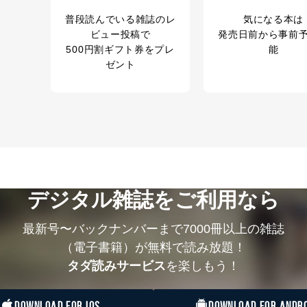
応じた新商品・サービスに関する広告のため
普段読んでいる雑誌のレ
気になる本は
いた方の個人情報
お問い合わせ対応、トラブル対処、オペレーター教
ビュー投稿で
発売日前から事前
カスタマーQ＆Aサイトの投稿内容の確認のため
ビス利用者
ｅメール等によるカスタマーQ＆Aサイトのサービ
500円割ギフト券をプレ
能
ｅメール等による商品、サービス、キャンペーン等
ゼント
報
採用選考、ご連絡のため
人事、総務などの雇用管理等のため
購入商品配送のため
からの委託により当
提携企業及びお客様がご購入された商品の発売元企
品、
利用の方の個人情報
サービス、キャンペーン等の広告に関するご案内の
当社のサービス利用状況の把握およびその分析のた
録された方の個人情
お問い合わせ対応、トラブル対処、オペレーター教
デジタル雑誌をご利用なら
その他当社のプライバシーポリシー等にて公表する
.1～5については保有個人データ（開示対象個人情報）の利用目的であり
最新号〜バックナンバーまで7000冊以上の雑誌
ートナー（提携企業）様又は各SNS運営会社様にご請求いただきますよ
（電子書籍）が無料で読み放題！
タダ読みサービス
を楽しもう！
ついて
を適切に管理し､あらかじめ本人の同意を得ることなく第三者に提供する
DOWNLOAD FOR IOS
DOWNLOAD FOR ANDRO