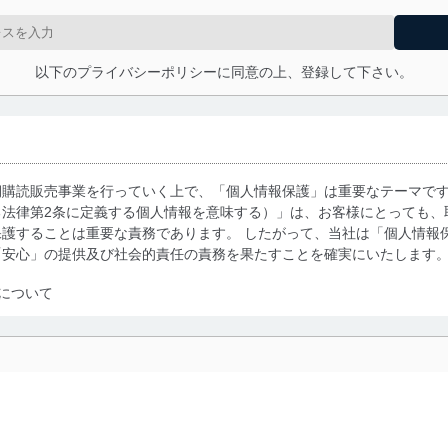
以下のプライバシーポリシーに同意の上、登録して下さい。
期購読販売事業を行っていく上で、「個人情報保護」は重要なテーマで
る法律第2条に定義する個人情報を意味する）」は、お客様にとっても、
護することは重要な責務であります。 したがって、当社は「個人情報
「安心」の提供及び社会的責任の責務を果たすことを確実にいたします
について
利用・提供に際して、その利用目的を明確にし、本人の同意を得たうえ
によって取得・利用・提供を行います。また、当社が保有している個人
示は行いません。当社においてはこれらの取り組みを確実にするため、
用を行わないために、適切な管理措置を講じます。