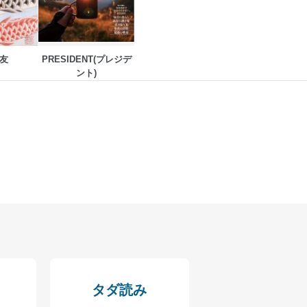
ドを設定しています。
友
PRESIDENT(プレジデ
を継続的に改善し、常に最良
ント)
以下までご連絡ください。
タダ読み