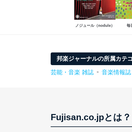
情報システムの使用に伴
メール等により個人デ
個人情報保護マネジメントシ
ノジュール（nodule）
毎
当社は、内部監査及びマネ
の状態を維持します。
苦情及び相談受付け窓口
邦楽ジャーナルの所属カテ
貴殿の個人情報及び当社の
適切、かつ迅速に対応させ
芸能・音楽 雑誌
音楽情報誌
>
株式会社富士山マガジンサー
TEL：0570-200-223
FAX：03-5459-7073
e-mail：
cs@fujisan.co.jp
改訂：2025年2月20日
制定：2005年4月1日
Fujisan.co.jpとは？
株式会社富士山マガジンサ
代表取締役会長 西野 伸一