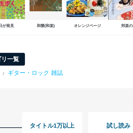
う漏洩等の防止
ータの含まれるファイルを送信する場合に、当該ファイルへのパスワー
ステムの継続的改善
日が発見
和樂(和楽)
オレンジページ
邦楽の
ジメントレビューの機会を通じて、個人情報保護マネジメントシステム
ゴリ一覧
個人情報保護マネジメントシステムに関するご相談及び苦情については
ていただきます。
ギター・ロック 雑誌
/
ビス 個人情報問い合わせ係
ービス
タイトル1万以上
試し読み
郎