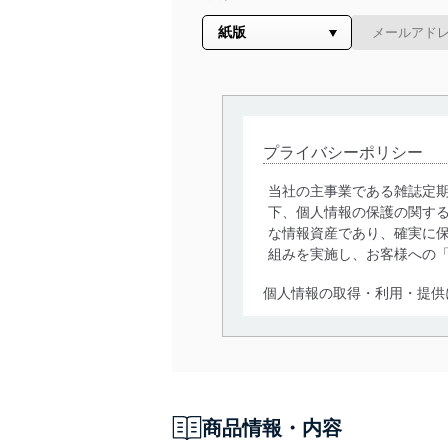
プライバシーポリシー
当社の主事業である雑誌定
下、個人情報の保護の関す
な情報資産であり、確実に保
組みを実施し、お客様への
個人情報の取得・利用・提供
当社は、個人情報の取得・
囲内で適法かつ公正な手段
利用、第三者への提供・開
いります。また、目的外利
商品情報・内容
法令遵守