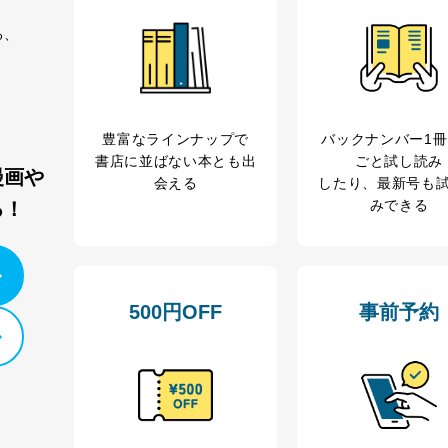
て
る、
管理者を設置し、個人情報保護管理者の責任のもと、個人情報を取得・
豊富なラインナップで
バックナンバー1
書店に並ばない本とも出
ごと試し読み
漫画や
ービス
会える
したり、最新号も
郎
みできる
る！
理グループディレクター 前田 嘉也
人情報の利用目的は次のとおりです。
500円OFF
事前予約
の種類
利用目的
購入商品の配送のため
商品代金回収のため
等をご利用の方の個
ｅメール等による商品、サービス、キャンペーン等
個人が特定できない形で取得した閲覧履歴や購買履
味・嗜好に