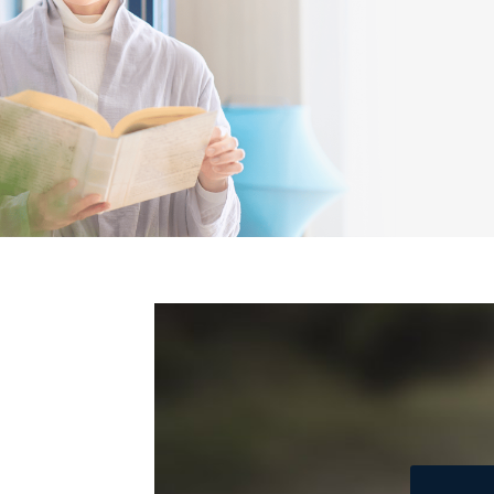
2
当社にお問合わせいただ
3
当社カスタマーQ＆Aサー
4
採用応募者の方の個人情
5
当社の従業者の個人情報
パートナー（提携企業）
6
社の
定期購読サービス等をご
SNS公式アカウントに登
7
報
※上記の利用目的のうちNo
対応させていただきます。
なお、6、7については、パ
３．個人情報の第三者提供に
当社は、取得した個人情報