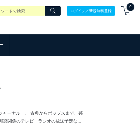
0
ログイン／新規無料登録
ー
号
楽ジャーナル」。 古典からポップスまで、邦
楽関係のテレビ・ラジオの放送予定な...