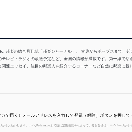
tc. 邦楽の総合月刊誌「邦楽ジャーナル」。 古典からポップスまで、
のテレビ・ラジオの放送予定など、全国の情報が満載です。第一線で活
楽関連エッセイ、注目の邦楽人を紹介するコーナーなど自然に邦楽に親
ガで届く♪ メールアドレスを入力して登録（解除）ボタンを押して
からお願いします。／~＼Fujisan.co.jpで既に定期購読をなさっているお客様は、マイページ