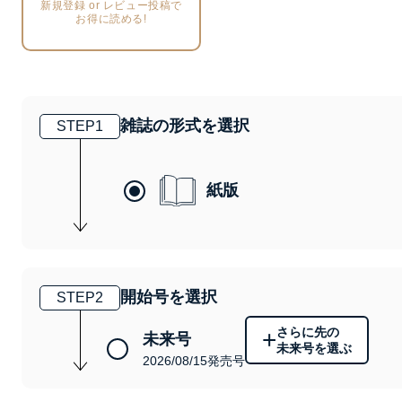
新規登録 or レビュー投稿で
お得に読める!
雑誌の形式を選択
STEP
1
紙版
開始号を選択
STEP
2
さらに先の
+
未来号
未来号を選ぶ
2026/08/15発売号