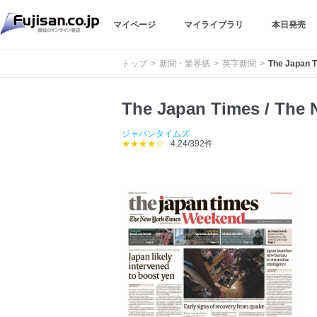
マイページ
マイライブラリ
本日発売
トップ
新聞・業界紙
英字新聞
The Japan T
The Japan Times / The 
ジャパンタイムズ
★★★★☆
4.24/392件