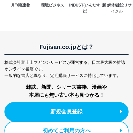
株式会社富士山マガジンサービス 個人情報問い合わせ
月刊廃棄物
環境ビジネス
INDUST(いんだす
新 解体/建設リサ
係
と)
イクル
TEL：0570-200-223
FAX：03-5459-7073
e-mail：
cs@fujisan.co.jp
改訂：2025年2月20日
制定：2005年4月1日
株式会社富士山マガジンサービス
Fujisan.co.jpとは？
代表取締役会長 西野 伸一郎
個人情報の取扱いについて
株式会社富士山マガジンサービスが運営する、
日本最大級の雑誌
オンライン書店です。
１．個人情報保護管理者
一般的な書店と異なり、
定期購読サービスに特化しています。
当社は以下の個人情報保護管理者を設置し、個人情報保
雑誌、新聞、シリーズ書籍、漫画や
護管理者の責任のもと、個人情報を取得・アクセス・利
用・提供・管理いたします。
本屋にも無い古い本も見つかる！
東京都渋谷区南平台町16-11
株式会社富士山マガジンサービス
新規会員登録
代表取締役会長 西野 伸一郎
個人情報保護管理者: 経営管理グループディレクター 前
田 嘉也
初めてご利用の方へ