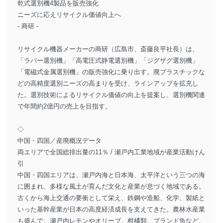
乾式選別機4製品を販売強化
ニーズに応えリサイクル価値向上へ
- 商研 -
リサイクル機器メーカーの商研（広島市、斎藤良平社長）は、
「ラバー選別機」「高電圧式静電選別機」「ジグザグ選別機」
「電磁式金属選別機」の販売強化に乗り出す。廃プラスチックな
どの高精度選別ニーズの高まりを受け、ラインアップを拡充し
た。選別技術によるリサイクル価値の向上を提案し、選別機関連
で年間約2億円の売上を目指す。
◇
中国・四国／産廃概況データ
両エリアで全国総排出量の11％ / 瀬戸内工業地域が産業活動けん
引
中国・四国エリアは、瀬戸内海と日本海、太平洋という三つの海
に囲まれ、多様な風土が育んだ文化と産業が息づく地域である。
古くから海上交通の要衝として栄え、鉄鋼や造船、化学、製紙と
いった基幹産業が日本の高度経済成長を支えてきた。農林水産業
も盛んで、瀬戸内レモンやオリーブ、柑橘類、ブランド魚など、