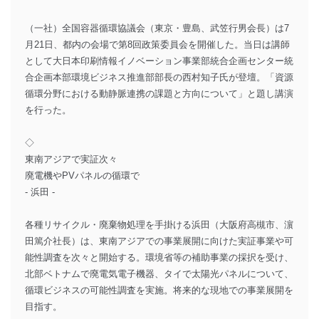
（一社）全国容器循環協議会（東京・豊島、武笠行男会長）は7
月21日、都内の会場で第8回政策委員会を開催した。当日は講師
として大日本印刷情報イノベーション事業部統合企画センター統
合企画本部環境ビジネス推進部部長の西村知子氏が登壇。「資源
循環分野における動静脈連携の課題と方向について」と題し講演
を行った。
◇
東南アジアで実証次々
廃電機やPVパネルの循環で
- 浜田 -
各種リサイクル・廃棄物処理を手掛ける浜田（大阪府高槻市、濵
田篤介社長）は、東南アジアでの事業展開に向けた実証事業や可
能性調査を次々と開始する。環境省等の補助事業の採択を受け、
北部ベトナムで廃電気電子機器、タイで太陽光パネルについて、
循環ビジネスの可能性調査を実施。将来的な現地での事業展開を
目指す。