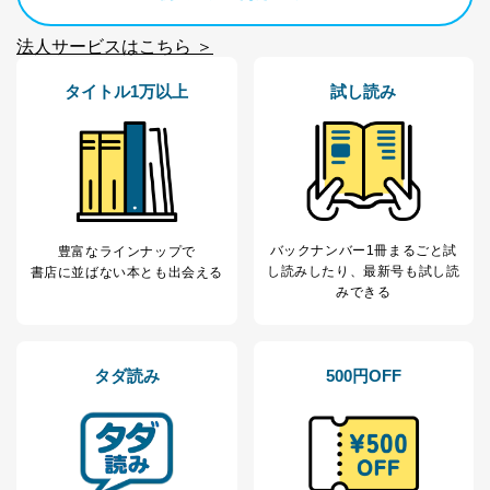
２．利用目的
法人サービスはこちら ＞
当社が取り扱う開示対象個人情報の利用目的は次のとお
りです。
タイトル1万以上
試し読み
No
個人情報の種類
利用目的
購入商品の配送のため
商品代金回収のため
ｅメール等による商品、サービ
ス、キャンペーン等の広告の案内
当社の定期購読サ
のため
1
ービス等をご利用
個人が特定できない形で取得した
の方の個人情報
バックナンバー1冊まるごと試
豊富なラインナップで
閲覧履歴や購買履歴等の情報を分
し読み
したり、最新号も試し読
書店に並ばない本とも出会える
析して、趣味・嗜好に
みできる
応じた新商品・サービスに関する
広告のため
当社にお問合わせ
お問い合わせ対応、トラブル対
2
いただいた方の個
処、オペレーター教育など応対品
タダ読み
500円OFF
人情報
質向上のため
カスタマーQ＆Aサイトの投稿内容
の確認のため
ｅメール等によるカスタマーQ＆A
当社カスタマーQ＆
サイトのサービス内容のご案内の
3
Aサービス利用者
ため