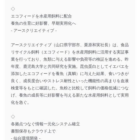
◇
エコフィードを水産用飼料に配合
養魚の生育に好影響、早期実用化へ
- アースクリエイティブ -
アースクリエイティブ（山口県宇部市、栗原和実社長）は、食品
リサイクル飼料（エコフィード）を水産用飼料に活用する実証事
業を行っており、魚類に与える影響や負荷等の検証を進める。昨
年度、鹿児島大学と共同研究を実施。昆虫蛋白としてイエバエを
添加したエコフィードを養魚（真鯛）に与えた結果、食いつきが
良く、成長度合いやストレス耐性といった機能性の高まりを血液
検査等をもとに確認した。魚粉と比較して飼料の価格低減につな
げ、養魚の成長等に好影響を与える新たな水産用飼料として実用
化を急ぐ。
◇
各拠点つなぐ情報一元化システム確立
書類保存もクラウド上で
- 仙台環境開発 -