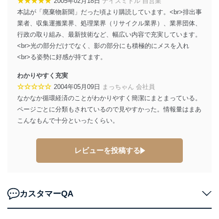
★★★★★
2005年02月18日
ナイスミドル 自営業
当社は、個人情報に関連する法令、国が定める指針及び
本誌が「廃棄物新聞」だった頃より購読しています。<br>排出事
その他の規範を遵守します。また、当社の管理の仕組み
に、これらの法令及びその他の規範を常に適合させま
業者、収集運搬業界、処理業界（リサイクル業界）、業界団体、
す。
行政の取り組み、最新技術など、幅広い内容で充実しています。
<br>光の部分だけでなく、影の部分にも積極的にメスを入れ
個人情報の安全管理措置
<br>る姿勢に好感が持てます。
当社は、個人情報の正確性及び安全性を確保するため
わかりやすく充実
に、下記セキュリティ対策をはじめとする安全対策を実
☆☆☆☆☆
施し、個人情報の漏えい、滅失またはき損の防止及び是
2004年05月09日
まっちゃん 会社員
正に努めます。
なかなか循環経済のことがわかりやすく簡潔にまとまっている。
ページごとに分類もされているので見やすかった。情報量はまあ
アクセス制御
個人データを取り扱うことのできる機器及び当該
こんなもんで十分といったくらい。
機器を取り扱う従業者を明確化し、 個人データへ
の不要なアクセスを防止しています。
レビューを投稿する
アクセス者の識別と認証
機器に標準装備されているユーザー制御機能（ユ
ーザーアカウント制御）により、個人情報データ
ベース等を取り扱う情報システムを使用する従業
カスタマーQA
者を識別・認証しています。
外部からの不正アクセス等の防止