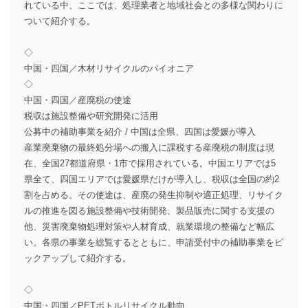
れている中、ここでは、処理業者と地域社会との多様な関わりに
ついて紹介する。
◇
中国・四国／木材リサイクルのパイオニア
◇
中国・四国／産廃税の使途
税収は施設整備や研究開発に活用
公募中の補助事業を紹介 / 中国は全県、四国は愛媛が導入
産業廃棄物の最終処分場への搬入に課税する産廃税の制度は現
在、全国27都道府県・1市で採用されている。中国エリアでは5
県全て、四国エリアでは愛媛県だけが導入し、税収は全国の約2
割を占める。その使途は、産廃の発生抑制や適正処理、リサイク
ルの推進を図る施設整備や技術開発、製品販売に関する支援の
他、災害廃棄物処理対策や人材育成、就業環境の整備など幅広
い。各県の事業を総覧するとともに、申請受付中の補助事業をピ
ックアップして紹介する。
◇
中国・四国／PETボトルリサイクル動向