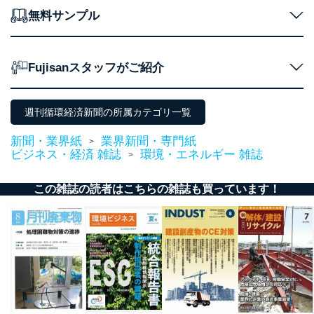
個人データを取り扱う機器等のオペレーティング
無料サンプル
システムを最新の状態に保持しています。
個人データを取り扱う機器等にセキュリティ対策
ソフトウェア等を導入し、自動更新 機能等の活用
により、これを最新状態としています。
Fujisanスタッフがご紹介
情報システムの使用に伴う漏洩等の防止
メール等により個人データの含まれるファイルを
送信する場合に、当該ファイルへのパスワードを
週刊循環経済新聞の所属カテゴリ一覧
設定しています。
新聞・業界紙
業界新聞・専門紙
>
個人情報保護マネジメントシステムの継続的改善
ビジネス・経済 雑誌
環境・エネルギー 雑誌
>
当社は、内部監査及びマネジメントレビューの機会を通
じて、個人情報保護マネジメントシステムを継続的に改
この雑誌の読者はこちらの雑誌も買っています！
善し、常に最良の状態を維持します。
苦情及び相談受付け窓口
貴殿の個人情報及び当社の個人情報保護マネジメントシ
ステムに関するご相談及び苦情については以下までご連
絡ください。
適切、かつ迅速に対応させていただきます。