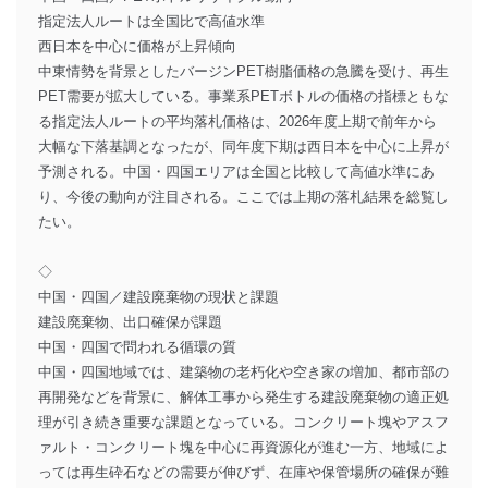
指定法人ルートは全国比で高値水準
西日本を中心に価格が上昇傾向
中東情勢を背景としたバージンPET樹脂価格の急騰を受け、再生
PET需要が拡大している。事業系PETボトルの価格の指標ともな
る指定法人ルートの平均落札価格は、2026年度上期で前年から
大幅な下落基調となったが、同年度下期は西日本を中心に上昇が
予測される。中国・四国エリアは全国と比較して高値水準にあ
り、今後の動向が注目される。ここでは上期の落札結果を総覧し
たい。
◇
中国・四国／建設廃棄物の現状と課題
建設廃棄物、出口確保が課題
中国・四国で問われる循環の質
中国・四国地域では、建築物の老朽化や空き家の増加、都市部の
再開発などを背景に、解体工事から発生する建設廃棄物の適正処
理が引き続き重要な課題となっている。コンクリート塊やアスフ
ァルト・コンクリート塊を中心に再資源化が進む一方、地域によ
っては再生砕石などの需要が伸びず、在庫や保管場所の確保が難