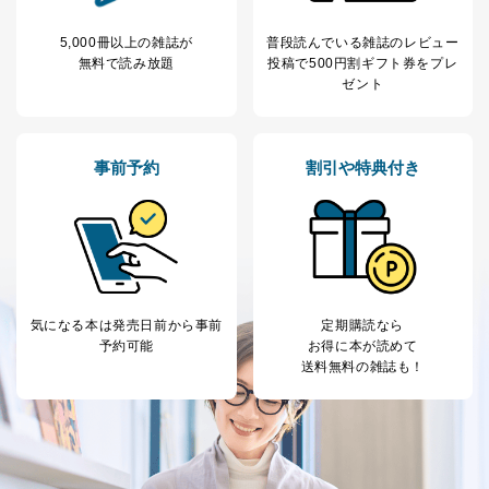
ｅメール等による商品、サービ
ス、キャンペーン等の広告に関す
5,000冊以上の雑誌が
普段読んでいる雑誌のレビュー
るご案内のため
無料で読み放題
投稿で
500円割ギフト券をプレ
採用応募者の方の
ゼント
4
採用選考、ご連絡のため
個人情報
当社の従業者の個
人事、総務などの雇用管理等のた
5
人情報
め
パートナー（提携
購入商品配送のため
事前予約
割引や特典付き
企業）からの委託
提携企業及びお客様がご購入され
により当社の
た商品の発売元企業からのｅメー
6
定期購読サービス
ル等による商品、
等をご利用の方の
サービス、キャンペーン等の広告
個人情報
に関するご案内のため
当社のサービス利用状況の把握お
よびその分析のため
気になる本は
発売日前から事前
定期購読なら
お問い合わせ対応、トラブル対
SNS公式アカウン
予約可能
お得に本が読めて
処、オペレーター教育など応対品
7
トに登録された方
送料無料の雑誌も！
質向上のため
の個人情報
その他当社のプライバシーポリシ
ー等にて公表する利用目的達成の
ため
※上記の利用目的のうちNo.1～5については保有個人デ
ータ（開示対象個人情報）の利用目的であり、下記4.の