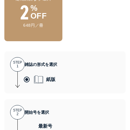
2
%
OFF
648円／冊
STEP
雑誌の形式を選択
1
紙版
STEP
開始号を選択
2
最新号