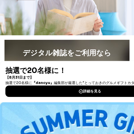
開示等のご請求に対応させていただきます。
なお、6、7については、パートナー（提携企業）様又は
各SNS運営会社様にご請求いただきますようお願い致し
ます。
３．個人情報の第三者提供について
当社は、取得した個人情報を適切に管理し､あらかじめ
本人の同意を得ることなく第三者に提供することはあり
デジタル雑誌をご利用なら
ません。ただし、次の場合は除きます。
最新号〜バックナンバーまで7000冊以上の雑誌
（電子
法令に基づく場合
人の生命､身体または財産の保護のために必要がある
書籍）が無料で読み放題！
場合であって、本人の同意を得ることが困難であると
タダ読みサービス
を楽しもう！
き。
公衆衛生の向上または児童の健全な育成の推進のため
に特に必要がある場合であって、本人の同意を得るこ
DOWNLOAD FOR IOS
とが困難である場合。
国の機関もしくは地方公共団体またはその委託を受け
DOWNLOAD FOR ANDROID
た者が法令の定める事務を遂行することに対して協力
する必要がある場合であって、本人の同意を得ること
により当該事務の遂行に支障を及ぼすおそれがあると
き。
ご利用方法はこちら
上記２．の利用目的を実施するために守秘義務を結ん