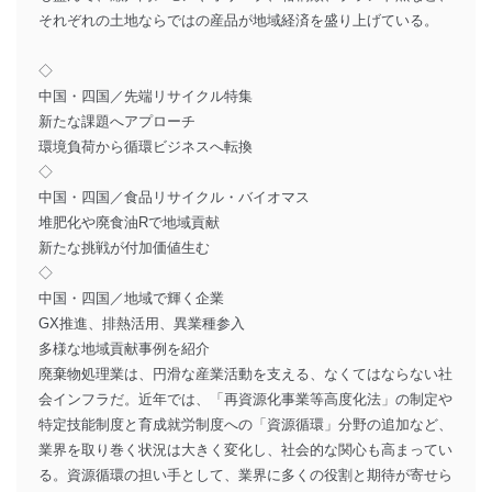
それぞれの土地ならではの産品が地域経済を盛り上げている。
◇
中国・四国／先端リサイクル特集
新たな課題へアプローチ
環境負荷から循環ビジネスへ転換
◇
中国・四国／食品リサイクル・バイオマス
堆肥化や廃食油Rで地域貢献
新たな挑戦が付加価値生む
◇
中国・四国／地域で輝く企業
GX推進、排熱活用、異業種参入
多様な地域貢献事例を紹介
廃棄物処理業は、円滑な産業活動を支える、なくてはならない社
会インフラだ。近年では、「再資源化事業等高度化法」の制定や
特定技能制度と育成就労制度への「資源循環」分野の追加など、
業界を取り巻く状況は大きく変化し、社会的な関心も高まってい
る。資源循環の担い手として、業界に多くの役割と期待が寄せら