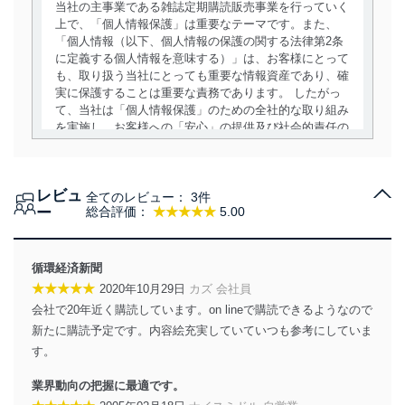
当社の主事業である雑誌定期購読販売事業を行っていく
上で、「個人情報保護」は重要なテーマです。また、
「個人情報（以下、個人情報の保護の関する法律第2条
に定義する個人情報を意味する）」は、お客様にとって
も、取り扱う当社にとっても重要な情報資産であり、確
実に保護することは重要な責務であります。 したがっ
て、当社は「個人情報保護」のための全社的な取り組み
を実施し、お客様への「安心」の提供及び社会的責任の
責務を果たすことを確実にいたします。
個人情報の取得・利用・提供について
レビュ
全てのレビュー：
3件
当社は、個人情報の取得・利用・提供に際して、その利
ー
総合評価：
★★★★★
5.00
用目的を明確にし、本人の同意を得たうえで利用目的の
達成に必要な範囲内で適法かつ公正な手段によって取
得・利用・提供を行います。また、当社が保有している
循環経済新聞
個人情報は、同意を得ずに目的外利用、第三者への提
★★★★★
2020年10月29日
カズ 会社員
供・開示は行いません。当社においてはこれらの取り組
会社で20年近く購読しています。on lineで購読できるようなので
みを確実にするため、従業者等の教育を徹底してまいり
ます。また、目的外利用を行わないために、適切な管理
新たに購読予定です。内容絵充実していていつも参考にしていま
措置を講じます。
す。
法令遵守
業界動向の把握に最適です。