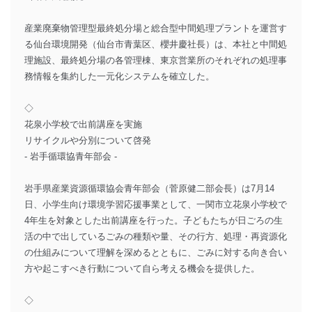
産業廃棄物管理型最終処分場と総合型中間処理プラントを運営す
る仙台環境開発（仙台市青葉区、櫻井慶社長）は、本社と中間処
理施設、最終処分場の各管理棟、東京営業所のそれぞれの処理事
務情報を集約した一元化システムを確立した。
◇
花泉小学校で出前講座を実施
リサイクルや分別について啓発
- 岩手循環協青年部会 -
岩手県産業資源循環協会青年部会（菅原健二部会長）は7月14
日、小学生向け環境学習応援事業として、一関市立花泉小学校で
4年生を対象とした出前講座を行った。子どもたちが日ごろの生
活の中で出しているごみの種類や量、その行方、処理・再資源化
の仕組みについて理解を深めるとともに、ごみに対する向き合い
方や起こすべき行動について自ら考える機会を提供した。
◇