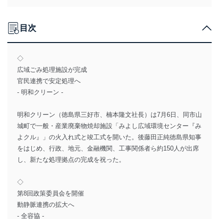
目次
◇
広域ごみ処理施設が完成
官民連携で安定処理へ
- 明和クリーン -
明和クリーン（徳島県三好市、楠本隆文社長）は7月6日、同市山
城町で一般・産業廃棄物焼却施設「みよし広域環境センター『み
よクル』」の火入れ式と竣工式を開いた。後藤田正純徳島県知事
をはじめ、行政、地元、金融機関、工事関係者ら約150人が出席
し、新たな処理拠点の完成を祝った。
◇
第8回政策委員会を開催
動静脈連携の拡大へ
- 全容協 -