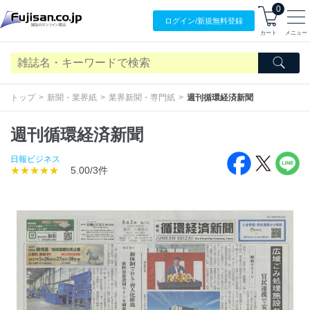
0
ログイン/
新規無料
登録
カート
メニュー
トップ
新聞・業界紙
業界新聞・専門紙
週刊循環経済新聞
週刊循環経済新聞
日報ビジネス
★★★★★
5.00/3件