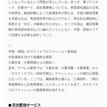
しくなっているという問題が浮上している。木くず、廃プラスチ
ック、石膏ボード、混合廃棄物についても、再資源化施設の立地
や利用先、輸送距離によって処理条件が異なる。今後の解体需要
を見据えれば、再資源化率の向上だけでなく、再生品を継続的に
利用する「出口」の確保が欠かせない。そこで今回は、建設廃棄
物の再資源化状況などに触れていくとともに、中国・四国エリア
で活躍する企業を紹介していく。
◇
中国・四国／サスティナブルファッション最前線
付加価値を付けて故繊維を循環
大量生産・大量廃棄からの脱却へ
近年、アパレル業界では「大量生産・大量消費・大量廃棄」から
「サスティナブル（持続可能な）ファッション」への移行が課題
となっている。ここでは、繊維産業が盛んな「三備地区」（岡山
県南東部から広島県東部）にスポットライトを当て、サスティナ
ブルファッションの最新事例を紹介する。
◼︎ 目次配信サービス