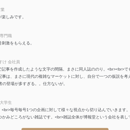
等の防止
営業
機器等のオペレーティングシステムを最新の状態に保持しています。
が楽しみです。
機器等にセキュリティ対策ソフトウェア等を導入し、自動更新 機能等
 専門職
う漏洩等の防止
号刺激をもらえる。
ータの含まれるファイルを送信する場合に、当該ファイルへのパスワー
ステムの継続的改善
すけ 会社員
ジメントレビューの機会を通じて、個人情報保護マネジメントシステム
記事を作成したような文字の間隔。まさに同人誌ののり。<br><br>
の記事は、まさに現代の複雑なマーケットに対し、自分で一つの仮説を考
関係者の登場が多すぎる。。仕方ないが。
個人情報保護マネジメントシステムに関するご相談及び苦情については
 大学生
ていただきます。
<br>毎号毎号1つの企画に対して様々な視点から切り込んでいきます。
ビス 個人情報問い合わせ係
ちつかみどころがない雑誌です。<br>雑誌全体が博報堂という会社を表