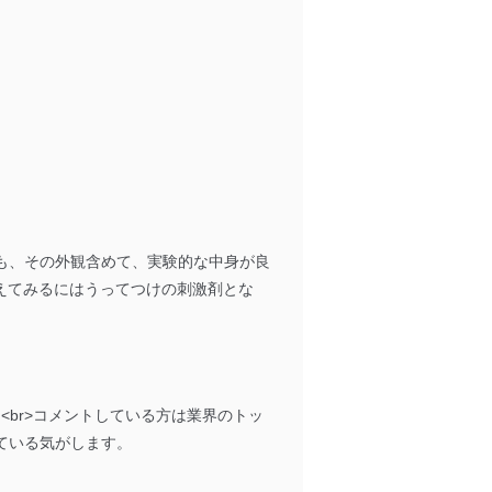
の活用により、これを最新状態
ドを設定しています。
を継続的に改善し、常に最良
でも、その外観含めて、実験的な中身が良
えてみるにはうってつけの刺激剤とな
以下までご連絡ください。
<br>コメントしている方は業界のトッ
している気がします。