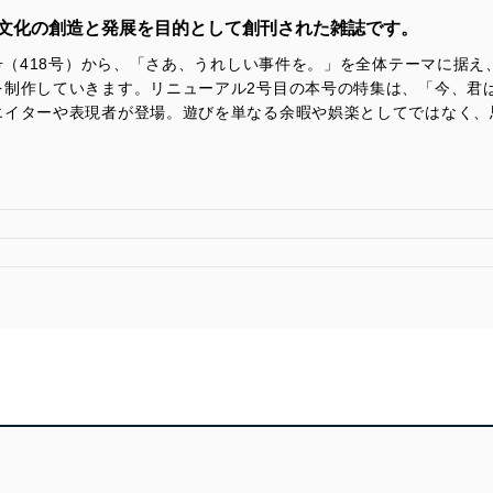
広告文化の創造と発展を目的として創刊された雑誌です。
刊号（418号）から、「さあ、うれしい事件を。」を全体テーマに据
制作していきます。リニューアル2号目の本号の特集は、「今、君は
エイターや表現者が登場。遊びを単なる余暇や娯楽としてではなく、