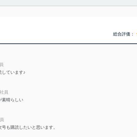
利用・提供に際して、その利用目的を明確にし、本人の同意を得たうえ
によって取得・利用・提供を行います。また、当社が保有している個人
示は行いません。当社においてはこれらの取り組みを確実にするため、
用を行わないために、適切な管理措置を講じます。
総合評価：
る法令、国が定める指針及びその他の規範を遵守します。また、当社の
適合させます。
社員
読しています♪
及び安全性を確保するために、下記セキュリティ対策をはじめとする安
防止及び是正に努めます。
会社員
が素晴らしい
ことのできる機器及び当該機器を取り扱う従業者を明確化し、 個人デ
務員
いるユーザー制御機能（ユーザーアカウント制御）により、個人情報デ
次号も購読したいと思います。
業者を識別・認証しています。