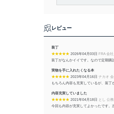
当社は、個人情報の取得・
囲内で適法かつ公正な手段
利用、第三者への提供・開
いります。また、目的外利
レビュー
法令遵守
当社は、個人情報に関連す
令及びその他の規範を常に
装丁
★★★★★
2026年04月03日
FRA 会
個人情報の安全管理措置
装丁がなんかイイです。なので定期購
当社は、個人情報の正確性
実物を手に入れたくなる本
漏えい、滅失またはき損の
★★★★★
2023年04月16日
ナカオ 
アクセス制御
もちろん内容も充実しているが、装丁
個人データを取り扱う
しています。
内容充実していました
★★★★★
2021年04月18日
とし 公
アクセス者の識別と認証
機器に標準装備されて
今回も内容が充実してよかったです。
システムを使用する従