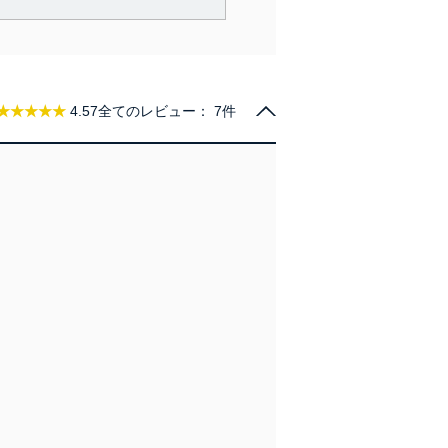
で利用目的の達成に必要な範
情報は、同意を得ずに目的外
従業者等の教育を徹底してま
★★★★★
4.57
全てのレビュー：
7件
管理の仕組みに、これらの法
全対策を実施し、個人情報の
ータへの不要なアクセスを防止
ータベース等を取り扱う情報