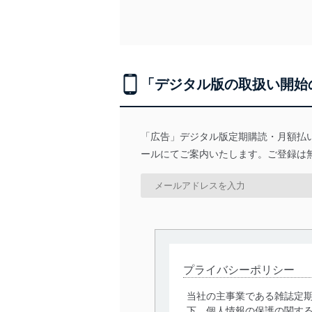
e-mail：
cs@fujisan.co.jp
改訂：2025年2月20日
制定：2005年4月1日
株式会社富士山マガジンサ
代表取締役会長 西野 伸一
「デジタル版の取扱い開始
個人情報の取扱いについ
１．個人情報保護管理者
「広告」デジタル版定期購読・月額払
ールにてご案内いたします。ご登録は
当社は以下の個人情報保護
いたします。
東京都渋谷区南平台町16-11
株式会社富士山マガジンサ
代表取締役会長 西野 伸一
個人情報保護管理者: 経営管
プライバシーポリシー
２．利用目的
当社の主事業である雑誌定
当社が取り扱う開示対象個
下、個人情報の保護の関す