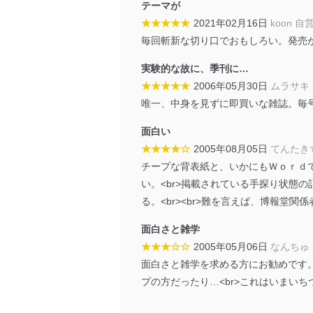
テーマが
外部からの不正アクセス
★★★★★
2021年02月16日
koon 自
個人データを取り扱う
毎回斬新な切り口でおもしろい。発売
個人データを取り扱う
としています。
実験的な故に、季刊に…
★★★★★
2006年05月30日
ムラサキ
情報システムの使用に伴
唯一、中身を見ずに即買いな雑誌。毎
メール等により個人デ
面白い
個人情報保護マネジメントシ
★★★★☆
2005年08月05日
てんたき
当社は、内部監査及びマネ
チープな背表紙と、いかにもＷｏｒｄで
の状態を維持します。
い。<br>掲載されている手探り状態
る。<br><br>難を言えば、博報堂
苦情及び相談受付け窓口
面白さと雑学
貴殿の個人情報及び当社の
★★★☆☆
2005年05月06日
なんちゅ
適切、かつ迅速に対応させ
面白さと雑学を求める方にお勧めです。
株式会社富士山マガジンサー
プの方だったり…<br>これはいまい
TEL：0570-200-223
FAX：03-5459-7073