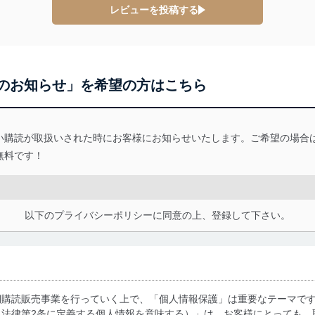
レビューを投稿する
ービス
郎
のお知らせ」を希望の方はこちら
て
い購読が取扱いされた時にお客様にお知らせいたします。ご希望の場合
無料です！
管理者を設置し、個人情報保護管理者の責任のもと、個人情報を取得・
ービス
以下のプライバシーポリシーに同意の上、登録して下さい。
郎
理グループディレクター 前田 嘉也
期購読販売事業を行っていく上で、「個人情報保護」は重要なテーマで
人情報の利用目的は次のとおりです。
る法律第2条に定義する個人情報を意味する）」は、お客様にとっても、