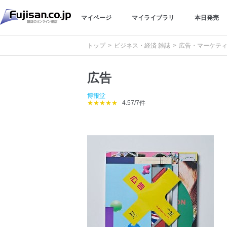
マイページ
マイライブラリ
本日発売
トップ
ビジネス・経済 雑誌
広告・マーケティ
広告
博報堂
★★★★★
4.57/7件