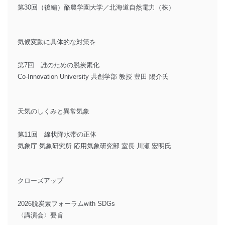
第30回（後編）酪農学園大学／北海道自然電力（株）
気候変動に具体的な対策を
第7回 誰のための脱炭素化
Co-Innovation University 共創学部 教授 豊田 陽介氏
天気のしくみと異常気象
第11回 線状降水帯の正体
気象庁 気象研究所 応用気象研究部 室長 川瀬 宏明氏
クローズアップ
2026脱炭素フォーラムwith SDGs
〈講演会〉要旨