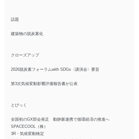
話題
建築物の脱炭素化
クローズアップ
2026脱炭素フォーラムwith SDGs〈講演会〉要旨
第3次気候変動影響評価報告書が公表
とぴっく
全国初のGX部会発足 動静脈連携で循環経済の推進へ
SPACECOOL（株）
3R・気候変動検定