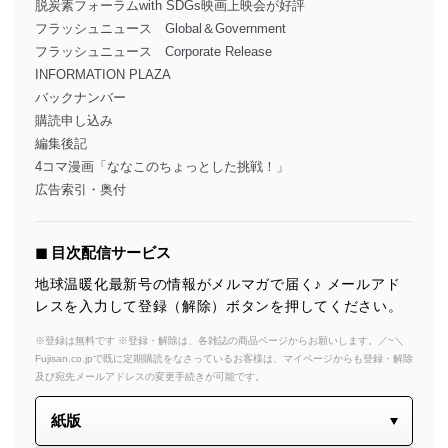
脱炭素フォーラムwith SDGs映画上映会が好評
フラッシュニュース Global＆Government
フラッシュニュース Corporate Release
INFORMATION PLAZA
バックナンバー
購読申し込み
編集後記
4コマ漫画「ななこのちょっとした挑戦！」
広告索引・奥付
◼︎ 目次配信サービス
地球温暖化最新号の情報がメルマガで届く♪ メールアド
レスを入力して登録（解除）ボタンを押してください。
※登録は無料です ※登録・解除は、各雑誌の商品ページからお願いします。／~＼
Fujisan.co.jpで既に定期購読をなさっているお客様は、マイページからも登録・解除
及び宛先メールアドレスの変更手続きが可能です。