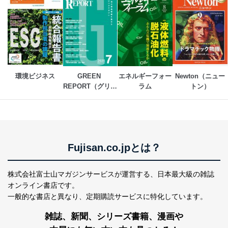
個人情報保護マネジメントシステムの継続的改善
当社は、内部監査及びマネジメントレビューの機会を通
じて、個人情報保護マネジメントシステムを継続的に改
善し、常に最良の状態を維持します。
苦情及び相談受付け窓口
貴殿の個人情報及び当社の個人情報保護マネジメントシ
環境ビジネス
GREEN 
エネルギーフォー
Newton（ニュー
ステムに関するご相談及び苦情については以下までご連
REPORT（グリー
ラム
トン）
絡ください。
ンレポート）
適切、かつ迅速に対応させていただきます。
株式会社富士山マガジンサービス 個人情報問い合わせ
係
TEL：0570-200-223
Fujisan.co.jpとは？
FAX：03-5459-7073
e-mail：
cs@fujisan.co.jp
株式会社富士山マガジンサービスが運営する、
日本最大級の雑誌
改訂：2025年2月20日
オンライン書店です。
制定：2005年4月1日
一般的な書店と異なり、
定期購読サービスに特化しています。
株式会社富士山マガジンサービス
代表取締役会長 西野 伸一郎
雑誌、新聞、シリーズ書籍、漫画や
個人情報の取扱いについて