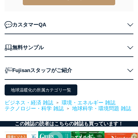
アクセス制御
個人データを取り扱うことのできる機器及び当該
機器を取り扱う従業者を明確化し、 個人データへ
の不要なアクセスを防止しています。
カスタマーQA
アクセス者の識別と認証
機器に標準装備されているユーザー制御機能（ユ
ーザーアカウント制御）により、個人情報データ
無料サンプル
ベース等を取り扱う情報システムを使用する従業
者を識別・認証しています。
外部からの不正アクセス等の防止
Fujisanスタッフがご紹介
個人データを取り扱う機器等のオペレーティング
システムを最新の状態に保持しています。
個人データを取り扱う機器等にセキュリティ対策
地球温暖化の所属カテゴリ一覧
ソフトウェア等を導入し、自動更新 機能等の活用
により、これを最新状態としています。
ビジネス・経済 雑誌
環境・エネルギー 雑誌
>
テクノロジー・科学 雑誌
地球科学・環境問題 雑誌
>
情報システムの使用に伴う漏洩等の防止
メール等により個人データの含まれるファイルを
送信する場合に、当該ファイルへのパスワードを
この雑誌の読者はこちらの雑誌も買っています！
設定しています。