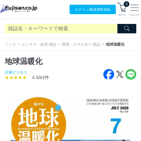
0
ログイン/
新規無料
登録
カート
メニュー
トップ
ビジネス・経済 雑誌
環境・エネルギー 雑誌
地球温暖化
地球温暖化
日報ビジネス
★★★★★
4.50/2件