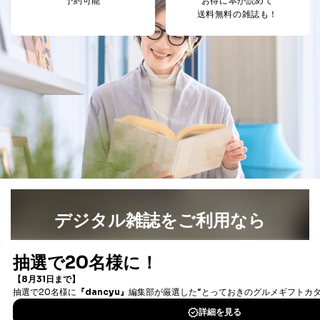
予約可能
お得に本が読めて
等をご利用の方の
サービス、キャンペーン等の広告
送料無料の雑誌も！
個人情報
に関するご案内のため
当社のサービス利用状況の把握お
よびその分析のため
お問い合わせ対応、トラブル対
SNS公式アカウン
処、オペレーター教育など応対品
7
トに登録された方
質向上のため
の個人情報
その他当社のプライバシーポリシ
ー等にて公表する利用目的達成の
ため
※上記の利用目的のうちNo.1～5については保有個人デ
ータ（開示対象個人情報）の利用目的であり、下記4.の
開示等のご請求に対応させていただきます。
なお、6、7については、パートナー（提携企業）様又は
各SNS運営会社様にご請求いただきますようお願い致し
デジタル雑誌をご利用なら
ます。
最新号〜バックナンバーまで7000冊以上の雑誌
（電子
３．個人情報の第三者提供について
書籍）が無料で読み放題！
当社は、取得した個人情報を適切に管理し､あらかじめ
タダ読みサービス
を楽しもう！
本人の同意を得ることなく第三者に提供することはあり
ません。ただし、次の場合は除きます。
DOWNLOAD FOR IOS