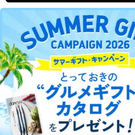
法令に基づく場合
人の生命､身体または財産の保護のために必要がある
場合であって、本人の同意を得ることが困難であると
DOWNLOAD FOR ANDROID
き。
公衆衛生の向上または児童の健全な育成の推進のため
に特に必要がある場合であって、本人の同意を得るこ
ご利用方法はこちら
とが困難である場合。
国の機関もしくは地方公共団体またはその委託を受け
た者が法令の定める事務を遂行することに対して協力
する必要がある場合であって、本人の同意を得ること
により当該事務の遂行に支障を及ぼすおそれがあると
総合案内
き。
上記２．の利用目的を実施するために守秘義務を結ん
アフィリエイト
採用情報
だ企業に、業務の一部として個人情報の取扱いを委
託・提供する場合、その業務に必要な範囲で委託・提
プレスリリース
お問い合わせ
供先企業に個人情報を開示することがあります。
委託・提供先企業は具体的には以下のような企業です
が、これらに限りません。
利用規約
プライバシーポリシー
特定商取引法に基づく表示
会社案内
出版社の皆様へ
委託先：カスタマーサポート支援会社 、クレジッ
投資家の皆様へ
サイトマップ
トカード決済などの決済代行・料金回収会社、広
告配信サービス会社
提供先：出版社、出版物発売元、卸売会社、販売
店など商品の供給者、梱包会社、配送会社、新聞
販売店などの梱包・配送・配達会社