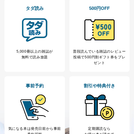
個人が特定できない形で取得した
の方の個人情報
閲覧履歴や購買履歴等の情報を分
タダ読み
500円OFF
析して、趣味・嗜好に
応じた新商品・サービスに関する
広告のため
当社にお問合わせ
お問い合わせ対応、トラブル対
2
いただいた方の個
処、オペレーター教育など応対品
人情報
質向上のため
カスタマーQ＆Aサイトの投稿内容
5,000冊以上の雑誌が
普段読んでいる雑誌のレビュー
の確認のため
無料で読み放題
投稿で
500円割ギフト券をプレ
ｅメール等によるカスタマーQ＆A
ゼント
当社カスタマーQ＆
サイトのサービス内容のご案内の
3
Aサービス利用者
ため
ｅメール等による商品、サービ
ス、キャンペーン等の広告に関す
事前予約
割引や特典付き
るご案内のため
採用応募者の方の
4
採用選考、ご連絡のため
個人情報
当社の従業者の個
人事、総務などの雇用管理等のた
5
人情報
め
パートナー（提携
購入商品配送のため
企業）からの委託
提携企業及びお客様がご購入され
により当社の
た商品の発売元企業からのｅメー
気になる本は
発売日前から事前
定期購読なら
6
定期購読サービス
ル等による商品、