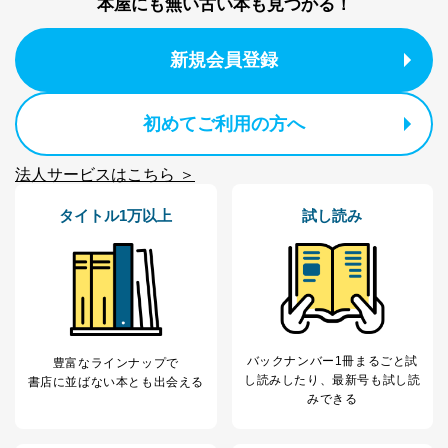
本屋にも無い古い本も見つかる！
１．個人情報保護管理者
新規会員登録
当社は以下の個人情報保護管理者を設置し、個人情報保
護管理者の責任のもと、個人情報を取得・アクセス・利
用・提供・管理いたします。
初めてご利用の方へ
東京都渋谷区南平台町16-11
株式会社富士山マガジンサービス
法人サービスはこちら ＞
代表取締役会長 西野 伸一郎
個人情報保護管理者: 経営管理グループディレクター 前
タイトル1万以上
試し読み
田 嘉也
２．利用目的
当社が取り扱う開示対象個人情報の利用目的は次のとお
りです。
No
個人情報の種類
利用目的
購入商品の配送のため
バックナンバー1冊まるごと試
豊富なラインナップで
商品代金回収のため
し読み
したり、最新号も試し読
書店に並ばない本とも出会える
ｅメール等による商品、サービ
みできる
ス、キャンペーン等の広告の案内
当社の定期購読サ
のため
1
ービス等をご利用