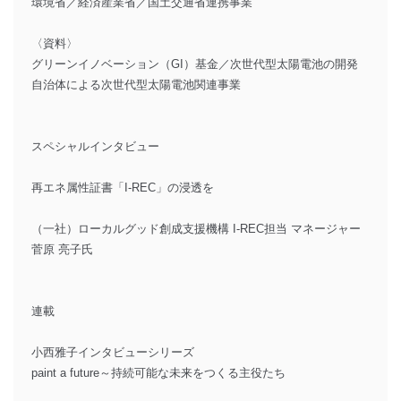
環境省／経済産業省／国土交通省連携事業
〈資料〉
グリーンイノベーション（GI）基金／次世代型太陽電池の開発
自治体による次世代型太陽電池関連事業
スペシャルインタビュー
再エネ属性証書「I-REC」の浸透を
（一社）ローカルグッド創成支援機構 I-REC担当 マネージャー
菅原 亮子氏
連載
小西雅子インタビューシリーズ
paint a future～持続可能な未来をつくる主役たち