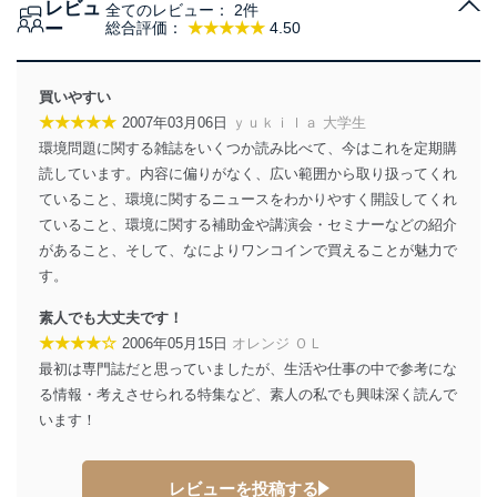
レビュ
全てのレビュー：
2件
当社は、個人情報の取得・利用・提供に際して、その利
ー
総合評価：
★★★★★
4.50
用目的を明確にし、本人の同意を得たうえで利用目的の
達成に必要な範囲内で適法かつ公正な手段によって取
得・利用・提供を行います。また、当社が保有している
買いやすい
個人情報は、同意を得ずに目的外利用、第三者への提
★★★★★
2007年03月06日
ｙｕｋｉｌａ 大学生
供・開示は行いません。当社においてはこれらの取り組
環境問題に関する雑誌をいくつか読み比べて、今はこれを定期購
みを確実にするため、従業者等の教育を徹底してまいり
ます。また、目的外利用を行わないために、適切な管理
読しています。内容に偏りがなく、広い範囲から取り扱ってくれ
措置を講じます。
ていること、環境に関するニュースをわかりやすく開設してくれ
ていること、環境に関する補助金や講演会・セミナーなどの紹介
法令遵守
があること、そして、なによりワンコインで買えることが魅力で
当社は、個人情報に関連する法令、国が定める指針及び
す。
その他の規範を遵守します。また、当社の管理の仕組み
に、これらの法令及びその他の規範を常に適合させま
素人でも大丈夫です！
す。
★★★★☆
2006年05月15日
オレンジ ＯＬ
最初は専門誌だと思っていましたが、生活や仕事の中で参考にな
個人情報の安全管理措置
る情報・考えさせられる特集など、素人の私でも興味深く読んで
当社は、個人情報の正確性及び安全性を確保するため
います！
に、下記セキュリティ対策をはじめとする安全対策を実
施し、個人情報の漏えい、滅失またはき損の防止及び是
正に努めます。
レビューを投稿する