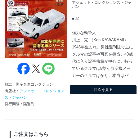
アシェット・コレクションズ・ジャ
パン
■82
強力な執筆人
川上 完 （Kan KAWAKAMI）
1946年生まれ。男性週刊誌で主に
クルマの記事や写真を担当。40歳
代に入り記事執筆が中心に。持っ
ているクルマは9割が航空機メー
カーのクルマばかり。本当はパ...
雑誌：国産名車コレクション
目次を見る
出版社：
アシェット・コレクション
ズ・ジャパン
発行間隔：隔週刊
ご注文はこちら