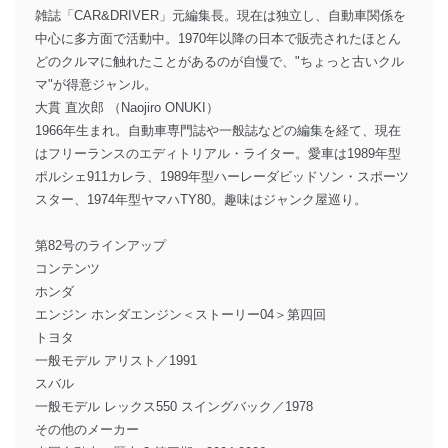
雑誌「CAR&DRIVER」元編集長。現在は独立し、自動車関係を
中心に多方面で活動中。1970年以降の日本で販売されたほとん
どのクルマに触れたことがあるのが自慢で、"ちょっと古いクル
マ"が得意ジャンル。
大貫 直次郎 （Naojiro ONUKI）
1966年生まれ。自動車専門誌や一般誌などの編集を経て、現在
はフリーランスのエディトリアル・ライター。愛車は1989年型
ポルシェ911カレラ、1989年型ハーレーダビッドソン・スポーツ
スター、1974年型ヤマハTY80。趣味はジャンク屋巡り。
第82号のラインアップ
コンテンツ
ホンダ
エンジン ホンダエンジン＜ストーリー04＞第四回
トヨタ
一般モデル アリスト／1991
スバル
一般モデル レックス550 スイングバック／1978
その他のメーカー