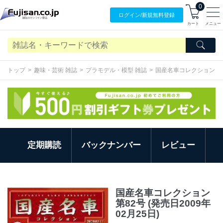
0
ログイン/
新規無料
登録
カート
メニュー
トップ
趣味・芸術 雑誌
プラモデル・模型 雑誌
国産名車コレクション
定期購読
バックナンバー
レビュー
国産名車コレクション
第82号 (発売日2009年
02月25日)