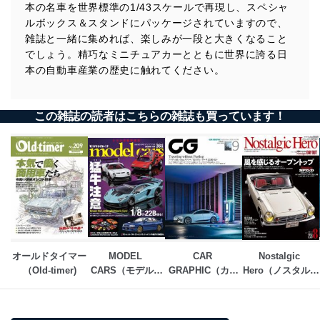
本の名車を世界標準の1/43スケールで再現し、スペシャ
ルボックス＆スタンドにパッケージされていますので、
雑誌と一緒に集めれば、楽しみが一段と大きくなること
でしょう。精巧なミニチュアカーとともに世界に誇る日
本の自動車産業の歴史に触れてください。
この雑誌の読者はこちらの雑誌も買っています！
オールドタイマー
MODEL 
CAR 
Nostalgic 
（Old-timer)
CARS（モデル・
GRAPHIC（カー
Hero（ノスタルジ
カーズ）
グラフィック）
ック・ヒーロー）