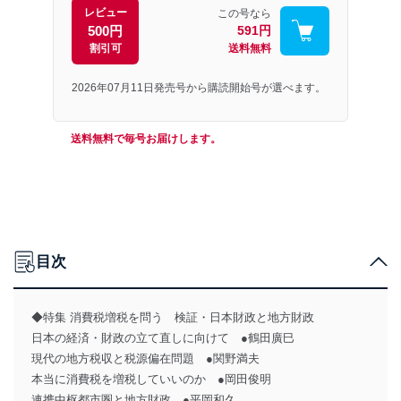
レビュー
この号なら
500円
591円
割引可
送料無料
2026年07月11日発売号から購読開始号が選べます。
送料無料で毎号お届けします。
目次
◆特集 消費税増税を問う 検証・日本財政と地方財政
日本の経済・財政の立て直しに向けて ●鶴田廣巳
現代の地方税収と税源偏在問題 ●関野満夫
本当に消費税を増税していいのか ●岡田俊明
連携中枢都市圏と地方財政 ●平岡和久