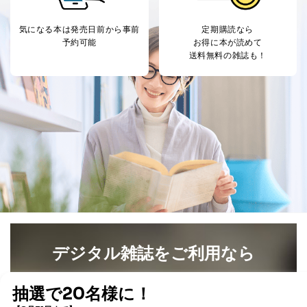
により当社の
た商品の発売元企業からのｅメー
6
定期購読サービス
ル等による商品、
気になる本は
発売日前から事前
定期購読なら
等をご利用の方の
サービス、キャンペーン等の広告
予約可能
お得に本が読めて
個人情報
に関するご案内のため
送料無料の雑誌も！
当社のサービス利用状況の把握お
よびその分析のため
お問い合わせ対応、トラブル対
SNS公式アカウン
処、オペレーター教育など応対品
7
トに登録された方
質向上のため
の個人情報
その他当社のプライバシーポリシ
ー等にて公表する利用目的達成の
ため
※上記の利用目的のうちNo.1～5については保有個人デ
ータ（開示対象個人情報）の利用目的であり、下記4.の
開示等のご請求に対応させていただきます。
なお、6、7については、パートナー（提携企業）様又は
各SNS運営会社様にご請求いただきますようお願い致し
ます。
デジタル雑誌をご利用なら
３．個人情報の第三者提供について
最新号〜バックナンバーまで7000冊以上の雑誌
（電子
当社は、取得した個人情報を適切に管理し､あらかじめ
書籍）が無料で読み放題！
本人の同意を得ることなく第三者に提供することはあり