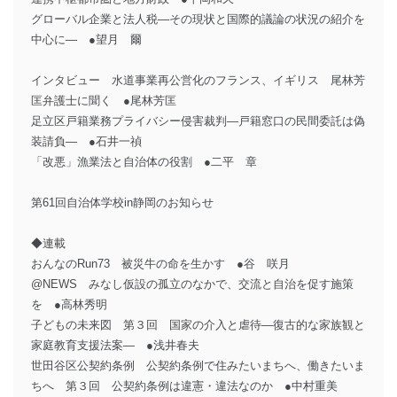
グローバル企業と法人税―その現状と国際的議論の状況の紹介を
中心に― ●望月 爾
インタビュー 水道事業再公営化のフランス、イギリス 尾林芳
匡弁護士に聞く ●尾林芳匡
足立区戸籍業務プライバシー侵害裁判―戸籍窓口の民間委託は偽
装請負― ●石井一禎
「改悪」漁業法と自治体の役割 ●二平 章
第61回自治体学校in静岡のお知らせ
◆連載
おんなのRun73 被災牛の命を生かす ●谷 咲月
@NEWS みなし仮設の孤立のなかで、交流と自治を促す施策
を ●高林秀明
子どもの未来図 第３回 国家の介入と虐待―復古的な家族観と
家庭教育支援法案― ●浅井春夫
世田谷区公契約条例 公契約条例で住みたいまちへ、働きたいま
ちへ 第３回 公契約条例は違憲・違法なのか ●中村重美