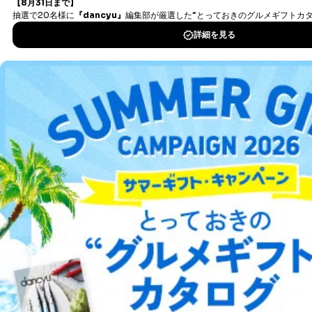
タダ読みサービス
を楽しもう！
ません。ただし、次の場合は除きます。
法令に基づく場合
人の生命､身体または財産の保護のために必要がある
DOWNLOAD FOR IOS
場合であって、本人の同意を得ることが困難であると
き。
DOWNLOAD FOR ANDROID
公衆衛生の向上または児童の健全な育成の推進のため
に特に必要がある場合であって、本人の同意を得るこ
とが困難である場合。
国の機関もしくは地方公共団体またはその委託を受け
ご利用方法はこちら
た者が法令の定める事務を遂行することに対して協力
する必要がある場合であって、本人の同意を得ること
により当該事務の遂行に支障を及ぼすおそれがあると
き。
上記２．の利用目的を実施するために守秘義務を結ん
総合案内
だ企業に、業務の一部として個人情報の取扱いを委
託・提供する場合、その業務に必要な範囲で委託・提
アフィリエイト
採用情報
供先企業に個人情報を開示することがあります。
委託・提供先企業は具体的には以下のような企業です
プレスリリース
お問い合わせ
が、これらに限りません。
委託先：カスタマーサポート支援会社 、クレジッ
トカード決済などの決済代行・料金回収会社、広
利用規約
プライバシーポリシー
特定商取引法に基づく表示
会社案内
出版社の皆様へ
告配信サービス会社
投資家の皆様へ
サイトマップ
提供先：出版社、出版物発売元、卸売会社、販売
店など商品の供給者、梱包会社、配送会社、新聞