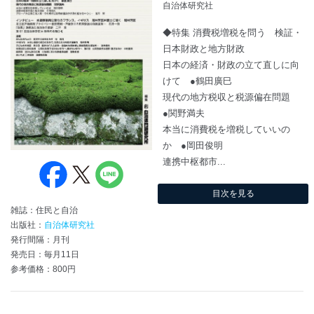
自治体研究社
◆特集 消費税増税を問う 検証・
日本財政と地方財政
日本の経済・財政の立て直しに向
けて ●鶴田廣巳
現代の地方税収と税源偏在問題
●関野満夫
本当に消費税を増税していいの
か ●岡田俊明
連携中枢都市...
目次を見る
雑誌：住民と自治
出版社：
自治体研究社
発行間隔：月刊
発売日：毎月11日
参考価格：800円