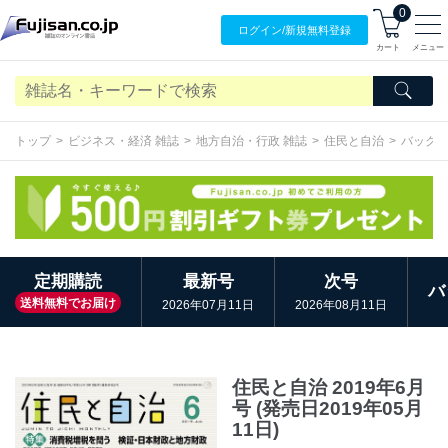
0
ログイン/
新規無料
登録
カート
メニュー
トップ
ビジネス・経済 雑誌
地方自治・行政 雑誌
住民と自治
バック
定期購読
最新号
次号
バ
送料無料でお届け
2026年07月11日
2026年08月11日
住民と自治 2019年6月
号 (発売日2019年05月
11日)