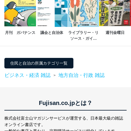
個人情報保護マネジメントシステムの継続的改善
当社は、内部監査及びマネジメントレビューの機会を通
じて、個人情報保護マネジメントシステムを継続的に改
善し、常に最良の状態を維持します。
月刊　ガバナンス
議会と自治体
ライブラリー・リ
週刊金曜日
ソース・ガイド
苦情及び相談受付け窓口
（LRG）
貴殿の個人情報及び当社の個人情報保護マネジメントシ
ステムに関するご相談及び苦情については以下までご連
絡ください。
住民と自治の所属カテゴリ一覧
適切、かつ迅速に対応させていただきます。
ビジネス・経済 雑誌
地方自治・行政 雑誌
>
株式会社富士山マガジンサービス 個人情報問い合わせ
係
TEL：0570-200-223
FAX：03-5459-7073
e-mail：
cs@fujisan.co.jp
Fujisan.co.jpとは？
改訂：2025年2月20日
制定：2005年4月1日
株式会社富士山マガジンサービスが運営する、
日本最大級の雑誌
株式会社富士山マガジンサービス
オンライン書店です。
代表取締役会長 西野 伸一郎
一般的な書店と異なり、
定期購読サービスに特化しています。