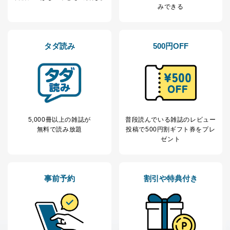
当社の定期購読サ
みできる
のため
1
ービス等をご利用
個人が特定できない形で取得した
の方の個人情報
閲覧履歴や購買履歴等の情報を分
析して、趣味・嗜好に
タダ読み
500円OFF
応じた新商品・サービスに関する
広告のため
当社にお問合わせ
お問い合わせ対応、トラブル対
2
いただいた方の個
処、オペレーター教育など応対品
人情報
質向上のため
カスタマーQ＆Aサイトの投稿内容
の確認のため
ｅメール等によるカスタマーQ＆A
5,000冊以上の雑誌が
普段読んでいる雑誌のレビュー
当社カスタマーQ＆
サイトのサービス内容のご案内の
無料で読み放題
投稿で
500円割ギフト券をプレ
3
Aサービス利用者
ため
ゼント
ｅメール等による商品、サービ
ス、キャンペーン等の広告に関す
るご案内のため
採用応募者の方の
事前予約
割引や特典付き
4
採用選考、ご連絡のため
個人情報
当社の従業者の個
人事、総務などの雇用管理等のた
5
人情報
め
パートナー（提携
購入商品配送のため
企業）からの委託
提携企業及びお客様がご購入され