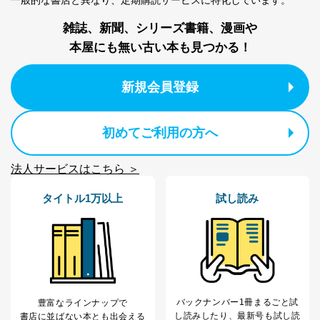
個人情報の取扱いについて
雑誌、新聞、シリーズ書籍、漫画や
１．個人情報保護管理者
本屋にも無い古い本も見つかる！
当社は以下の個人情報保護管理者を設置し、個人情報保
護管理者の責任のもと、個人情報を取得・アクセス・利
新規会員登録
用・提供・管理いたします。
東京都渋谷区南平台町16-11
初めてご利用の方へ
株式会社富士山マガジンサービス
代表取締役会長 西野 伸一郎
個人情報保護管理者: 経営管理グループディレクター 前
法人サービスはこちら ＞
田 嘉也
タイトル1万以上
試し読み
２．利用目的
当社が取り扱う開示対象個人情報の利用目的は次のとお
りです。
No
個人情報の種類
利用目的
購入商品の配送のため
商品代金回収のため
バックナンバー1冊まるごと試
ｅメール等による商品、サービ
豊富なラインナップで
し読み
したり、最新号も試し読
ス、キャンペーン等の広告の案内
書店に並ばない本とも出会える