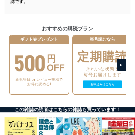
誌です。
正に努めます。
アクセス制御
個人データを取り扱うことのできる機器及び当該
機器を取り扱う従業者を明確化し、 個人データへ
おすすめの購読プラン
の不要なアクセスを防止しています。
ギフト券プレゼント
毎号読むなら
アクセス者の識別と認証
機器に標準装備されているユーザー制御機能（ユ
500
定期購読
ーザーアカウント制御）により、個人情報データ
円
ベース等を取り扱う情報システムを使用する従業
者を識別・認証しています。
OFF
きれいな状態で
毎号お届けします
外部からの不正アクセス等の防止
新規登録 or レビュー投稿で
個人データを取り扱う機器等のオペレーティング
お得に読める!
お申込みはこちら
システムを最新の状態に保持しています。
個人データを取り扱う機器等にセキュリティ対策
ソフトウェア等を導入し、自動更新 機能等の活用
により、これを最新状態としています。
この雑誌の読者はこちらの雑誌も買っています！
情報システムの使用に伴う漏洩等の防止
メール等により個人データの含まれるファイルを
送信する場合に、当該ファイルへのパスワードを
設定しています。