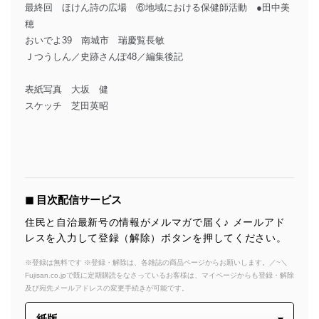
最終回 ほけん詩の広場 ⑥地域における保健師活動 ●田中美
穂
おいでよ39 南城市 瑞慶覧長敏
Ｊつうしん／史跡さんぽ48／編集後記
表紙写真 大坂 健
スケッチ 芝田英昭
◼︎ 目次配信サービス
住民と自治最新号の情報がメルマガで届く♪ メールアド
レスを入力して登録（解除）ボタンを押してください。
※登録は無料です ※登録・解除は、各雑誌の商品ページからお願いします。／~＼
Fujisan.co.jpで既に定期購読をなさっているお客様は、マイページからも登録・解除
及び宛先メールアドレスの変更手続きが可能です。