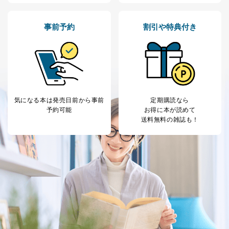
本人又は第三者の生命、身体、財産その他の権利利益を
害するおそれがある場合
②利用目的を本人に通知し、又は公表することによって
事前予約
割引や特典付き
当該事業者の権利又は正当な利益を害するおそれがある
場合
③国の機関又は地方公共団体が法令の定める事務を遂行
することに対して協力する必要がある場合であって、利
用目的を本人に通知し、又は公表することによって当該
事務の遂行に支障を及ぼすおそれがあるとき
④開示対象個人情報の利用目的が明らかな場合
気になる本は
発売日前から事前
定期購読なら
予約可能
お得に本が読めて
開示対象個人情報については、保有個人データの本人ま
送料無料の雑誌も！
たはその代理人からの利用目的の通知、開示、変更等
（内容の訂正、追加または削除）、利用停止等（「利用
の停止または消去」「第三者への提供の停止」）の求め
に対応させていただいております。 当社顧客の皆様の
個人情報は「マイページ」にログインしていただくこと
で、訂正、追加、変更を行っていただくことが出来ま
す。マイページをご利用いただけない方、その他の方に
つきましては、下記Aをご覧ください。 また、ご登録い
ただいた個人情報のうち、市町村などの名称および郵便
番号、金融機関の名称あるいはクレジットカードの有効
期限など、商品のお届けやご請求を行う上で支障がある