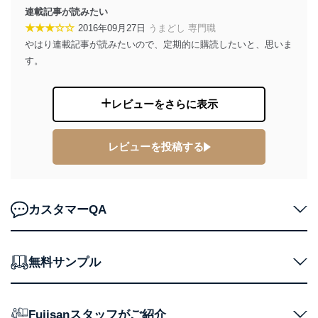
連載記事が読みたい
２．利用目的
★★★☆☆
2016年09月27日
うまどし 専門職
やはり連載記事が読みたいので、定期的に購読したいと、思いま
当社が取り扱う開示対象個人情報の利用目的は次のとお
す。
りです。
No
個人情報の種類
利用目的
購入商品の配送のため
レビューをさらに表示
商品代金回収のため
ｅメール等による商品、サービ
ス、キャンペーン等の広告の案内
当社の定期購読サ
レビューを投稿する
のため
1
ービス等をご利用
個人が特定できない形で取得した
の方の個人情報
閲覧履歴や購買履歴等の情報を分
析して、趣味・嗜好に
応じた新商品・サービスに関する
カスタマーQA
広告のため
当社にお問合わせ
お問い合わせ対応、トラブル対
2
いただいた方の個
処、オペレーター教育など応対品
無料サンプル
人情報
質向上のため
カスタマーQ＆Aサイトの投稿内容
の確認のため
ｅメール等によるカスタマーQ＆A
Fujisanスタッフがご紹介
当社カスタマーQ＆
サイトのサービス内容のご案内の