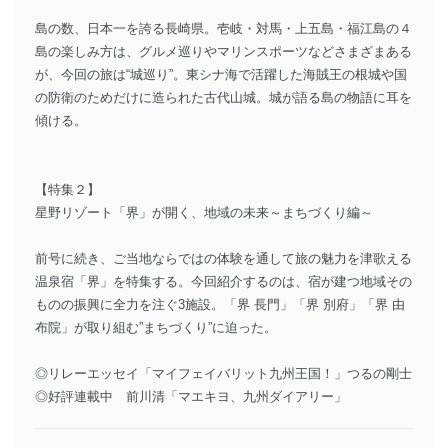
島の数、日本一を誇る長崎県。壱岐・対馬・上五島・福江島の４
島の楽しみ方は、グルメ巡りやマリンスポーツなどさまざまある
が、今回の旅は“城巡り”。東シナ海で活躍した海賊王の根城や国
の防衛のためだけに造られた古代山城。城が語る島の物語に耳を
傾ける。
【特集２】
星野リゾート「界」が開く、地域の未来～まちづくり編～
前号に続き、ご当地ならではの体験を通して旅の魅力を津歌える
温泉宿「界」を特集する。今回紹介するのは、宿が建つ地域その
ものの振興に全力を注ぐ3施設。「界 長門」「界 別府」「界 由
布院」が取り組む”まちづくり”に迫った。
◎リレーエッセイ「マイフェイバリット九州王国！」つるの剛士
◎好評連載中 前川清「マエキヨ、九州ダイアリー」