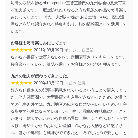
外部からの不正アクセス等の防止
毎号の表紙を飾るphotographer三苫正勝氏の九州各地の風景写真
個人データを取り扱う機器等のオペレーティング
が魅力的です。一度は訪れたくなるような風景の作品で毎号楽し
システムを最新の状態に保持しています。
みにしています。 また、九州外の魅力ある土地，神社，歴史遺
個人データを取り扱う機器等にセキュリティ対策
産などを訪れ紹介される特集もあり、旅の情報源として活用して
ソフトウェア等を導入し、自動更新 機能等の活用
により、これを最新状態としています。
います。
情報システムの使用に伴う漏洩等の防止
お客様も毎号楽しみにしてます
メール等により個人データの含まれるファイルを
★★★★★
2021年08月09日
ボンジュ 自営業
送信する場合に、当該ファイルへのパスワードを
なかなか書店では買えないので、定期購読させてもらってます。
設定しています。
接客業をしていて、雑誌を通してお客様との会話も弾みます。
個人情報保護マネジメントシステムの継続的改善
九州の魅力が伝わってきました。
当社は、内部監査及びマネジメントレビューの機会を通
★★★★★
2020年10月12日
スピカ 社長
じて、個人情報保護マネジメントシステムを継続的に改
好きな俳優さんの記事が掲載されているということで購入しまし
善し、常に最良の状態を維持します。
た。当方関西圏で、大型書店でも入手できなかったため。お目当
ての記事以外では、九州地区の広大な自然やおいしいものが丁寧
苦情及び相談受付け窓口
な取材で記事になっていました。昨年、霧島や鹿児島に行くこと
貴殿の個人情報及び当社の個人情報保護マネジメントシ
があり、雄大でおおらかな自然の景観、厳しくも恵みをもたらす
ステムに関するご相談及び苦情については以下までご連
天候、海や山からのおいしい産物、温かなお人柄などに魅了さ
絡ください。
れ、ほかの地域にも興味がでてきたところでしたので楽しむこと
適切、かつ迅速に対応させていただきます。