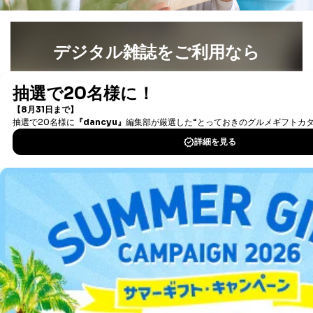
情報に変更があった場合には、当社が登録情報を変更さ
せていただく場合があります。
A.開示等の求めの申し出先、提出していただく書面等
開示等の求めは、電話又は電子メールにて下記までお申
デジタル雑誌をご利用なら
し付けください。開示等の求めに際して提出していただ
く書面等については、その際にご案内いたします。
最新号〜バックナンバーまで7000冊以上の雑誌
（電子
書籍）が無料で読み放題！
■電話による場合
タダ読みサービス
を楽しもう！
TEL:0570-200-223
株式会社富士山マガジンサービス 個人情報問い合わせ
係
DOWNLOAD FOR IOS
受付時間：10:00～17:00（土、日、祝、年末年始休業）
■電子メールによる場合
DOWNLOAD FOR ANDROID
e-mail：
cs@fujisan.co.jp
B.開示等の対応に際して、以下記載の項目のうち2項目
ご利用方法はこちら
以上での本人確認を実施させていただきます。
商品を購入された個人のお客様：氏名、住所、電話番
号、顧客番号、メールアドレス
商品を購入された法人のお客様：氏名、会社名、部署
名、会社住所、電話番号、顧客番号、メールアドレス
総合案内
採用に応募された方：氏名、住所、所属学校（会社）