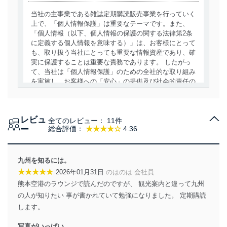
当社の主事業である雑誌定期購読販売事業を行っていく
上で、「個人情報保護」は重要なテーマです。また、
「個人情報（以下、個人情報の保護の関する法律第2条
に定義する個人情報を意味する）」は、お客様にとって
も、取り扱う当社にとっても重要な情報資産であり、確
実に保護することは重要な責務であります。 したがっ
て、当社は「個人情報保護」のための全社的な取り組み
を実施し、お客様への「安心」の提供及び社会的責任の
責務を果たすことを確実にいたします。
個人情報の取得・利用・提供について
レビュ
全てのレビュー：
11件
当社は、個人情報の取得・利用・提供に際して、その利
ー
総合評価：
★★★★☆
4.36
用目的を明確にし、本人の同意を得たうえで利用目的の
達成に必要な範囲内で適法かつ公正な手段によって取
得・利用・提供を行います。また、当社が保有している
九州を知るには。
個人情報は、同意を得ずに目的外利用、第三者への提
★★★★★
2026年01月31日
のはのは 会社員
供・開示は行いません。当社においてはこれらの取り組
熊本空港のラウンジで読んだのですが、 観光案内と違って九州
みを確実にするため、従業者等の教育を徹底してまいり
ます。また、目的外利用を行わないために、適切な管理
の人が知りたい 事が書かれていて勉強になりました。 定期購読
措置を講じます。
します。
法令遵守
写真がいっぱい