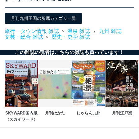
3
Aサービス利用者
ため
ｅメール等による商品、サービ
ス、キャンペーン等の広告に関す
月刊九州王国の所属カテゴリ一覧
るご案内のため
採用応募者の方の
旅行・タウン情報 雑誌
温泉 雑誌
九州 雑誌
>
/
4
採用選考、ご連絡のため
個人情報
文芸・総合 雑誌
歴史・史学 雑誌
>
当社の従業者の個
人事、総務などの雇用管理等のた
5
人情報
め
この雑誌の読者はこちらの雑誌も買っています！
パートナー（提携
購入商品配送のため
企業）からの委託
提携企業及びお客様がご購入され
により当社の
た商品の発売元企業からのｅメー
6
定期購読サービス
ル等による商品、
等をご利用の方の
サービス、キャンペーン等の広告
個人情報
に関するご案内のため
当社のサービス利用状況の把握お
よびその分析のため
お問い合わせ対応、トラブル対
SNS公式アカウン
処、オペレーター教育など応対品
7
トに登録された方
質向上のため
SKYWARD国内版
月刊はかた
じゃらん九州
月刊江戸楽
の個人情報
その他当社のプライバシーポリシ
（スカイワード）
ー等にて公表する利用目的達成の
ため
※上記の利用目的のうちNo.1～5については保有個人デ