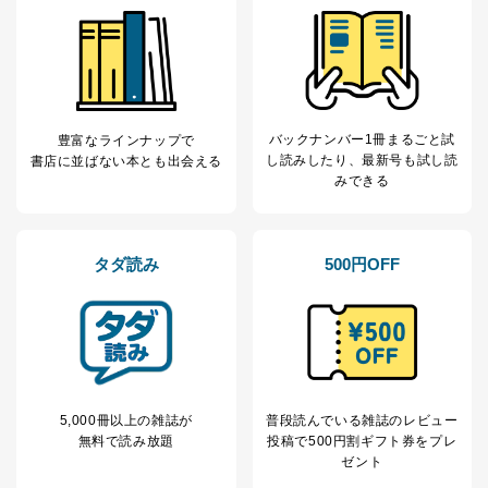
上記２．の利用目的を実施するために守秘義務を結ん
だ企業に、業務の一部として個人情報の取扱いを委
託・提供する場合、その業務に必要な範囲で委託・提
供先企業に個人情報を開示することがあります。
委託・提供先企業は具体的には以下のような企業です
が、これらに限りません。
委託先：カスタマーサポート支援会社 、クレジッ
バックナンバー1冊まるごと試
豊富なラインナップで
トカード決済などの決済代行・料金回収会社、広
し読み
したり、最新号も試し読
書店に並ばない本とも出会える
告配信サービス会社
みできる
提供先：出版社、出版物発売元、卸売会社、販売
店など商品の供給者、梱包会社、配送会社、新聞
販売店などの梱包・配送・配達会社
タダ読み
500円OFF
４．開示対象個人情報の「開示」「訂正」等の請求につ
いて
当社は、本人から、開示対象個人情報について利用目的
の通知を求められた場合には、遅滞なくこれに応じま
す。ただし、以下①～④のいずれかに該当する場合は、
利用目的の通知を行なうことはできません。そのとき
5,000冊以上の雑誌が
普段読んでいる雑誌のレビュー
は、本人に遅滞無くその旨を通知するとともに、理由を
無料で読み放題
投稿で
500円割ギフト券をプレ
説明させていただきます。
ゼント
①利用目的を本人に通知し、又は公表することによって