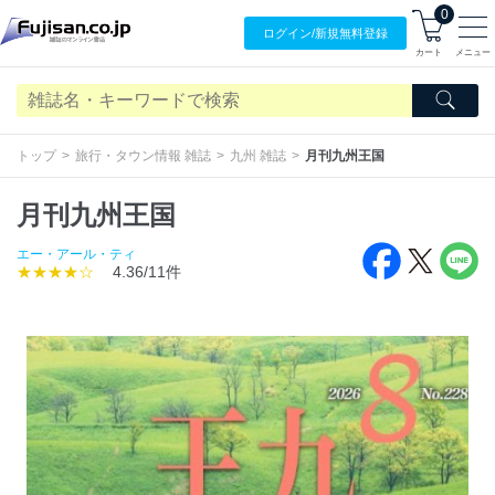
0
ログイン/
新規無料
登録
カート
メニュー
トップ
旅行・タウン情報 雑誌
九州 雑誌
月刊九州王国
月刊九州王国
エー・アール・ティ
★★★★☆
4.36/11件