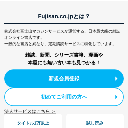
ータ（開示対象個人情報）の利用目的であり、下記4.の
開示等のご請求に対応させていただきます。
Fujisan.co.jpとは？
なお、6、7については、パートナー（提携企業）様又は
各SNS運営会社様にご請求いただきますようお願い致し
ます。
株式会社富士山マガジンサービスが運営する、
日本最大級の雑誌
３．個人情報の第三者提供について
オンライン書店です。
一般的な書店と異なり、
定期購読サービスに特化しています。
当社は、取得した個人情報を適切に管理し､あらかじめ
本人の同意を得ることなく第三者に提供することはあり
雑誌、新聞、シリーズ書籍、漫画や
ません。ただし、次の場合は除きます。
本屋にも無い古い本も見つかる！
法令に基づく場合
人の生命､身体または財産の保護のために必要がある
場合であって、本人の同意を得ることが困難であると
新規会員登録
き。
公衆衛生の向上または児童の健全な育成の推進のため
に特に必要がある場合であって、本人の同意を得るこ
初めてご利用の方へ
とが困難である場合。
国の機関もしくは地方公共団体またはその委託を受け
た者が法令の定める事務を遂行することに対して協力
法人サービスはこちら ＞
する必要がある場合であって、本人の同意を得ること
により当該事務の遂行に支障を及ぼすおそれがあると
タイトル1万以上
試し読み
き。