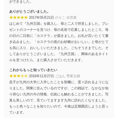
ができました。
株式会社富士山マガジンサービス 個人情報問い合わせ
係
ありがとうございました。
TEL：0570-200-223
★★★★★
2017年05月21日
のりこ 自営業
FAX：03-5459-7073
はじめて『九州王国』を購入し、母と二人で拝見しました。プレ
e-mail：
cs@fujisan.co.jp
ゼントのコーナーを見つけ、母の名前で応募しましたところ、母
改訂：2025年2月20日
の日の二日前に「カステラ」が届きました。お礼が言いたくて書
制定：2005年4月1日
き込みました。「カステラの底のお砂糖がおいしい」と母がとて
株式会社富士山マガジンサービス
も気に入り、おいしくいただきました。ごちそうさまでした。そ
代表取締役会長 西野 伸一郎
してありがとうございました。『九州王国』、興味のあるタイト
個人情報の取扱いについて
ルを見つけたら、また購入させていただきます。
１．個人情報保護管理者
これからもっと知っていきたい
★★★☆☆
2016年11月27日
ごはん 専業主婦
当社は以下の個人情報保護管理者を設置し、個人情報保
息子が九州の大学に入学したことを契機に、度々訪れるようにな
護管理者の責任のもと、個人情報を取得・アクセス・利
用・提供・管理いたします。
りました。関東に住んでいるのですが、この雑誌で、なかなか知
り得ない九州の今の情報、伝統にも触れることができました。写
東京都渋谷区南平台町16-11
真も美しいので、見ていてますます九州に訪れたくなりました。
株式会社富士山マガジンサービス
もっと色々なことを知りたいので、今後は定期購読しようと思っ
代表取締役会長 西野 伸一郎
ています。
個人情報保護管理者: 経営管理グループディレクター 前
田 嘉也