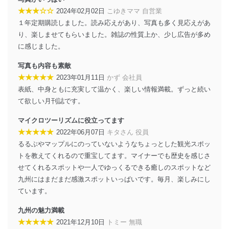
★★★☆☆
2024年02月02日
こゆきママ 自営業
当社は、個人情報に関連する法令、国が定める指針及び
１年定期購読しました。読み応えがあり、写真も多く見応えがあ
その他の規範を遵守します。また、当社の管理の仕組み
に、これらの法令及びその他の規範を常に適合させま
り、楽しませてもらいました。雑誌の性質上か、少し広告が多め
す。
に感じました。
個人情報の安全管理措置
写真も内容も素敵
★★★★★
2023年01月11日
かず 会社員
当社は、個人情報の正確性及び安全性を確保するため
表紙、中身ともに充実して温かく、楽しい情報満載。ずっと続い
に、下記セキュリティ対策をはじめとする安全対策を実
施し、個人情報の漏えい、滅失またはき損の防止及び是
て欲しい月刊誌です。
正に努めます。
マイクロツーリズムに役立ってます
アクセス制御
★★★★★
2022年06月07日
キタさん 役員
個人データを取り扱うことのできる機器及び当該
るるぶやマップルにのっていないようなちょっとした観光スポッ
機器を取り扱う従業者を明確化し、 個人データへ
の不要なアクセスを防止しています。
トを教えてくれるので重宝してます。マイナーでも歴史を感じさ
せてくれるスポットや一人でゆっくるできる癒しのスポットなど
アクセス者の識別と認証
九州にはまだまだ感激スポットいっぱいです。毎月、楽しみにし
機器に標準装備されているユーザー制御機能（ユ
ています。
ーザーアカウント制御）により、個人情報データ
ベース等を取り扱う情報システムを使用する従業
九州の魅力満載
者を識別・認証しています。
★★★★★
2021年12月10日
トミー 無職