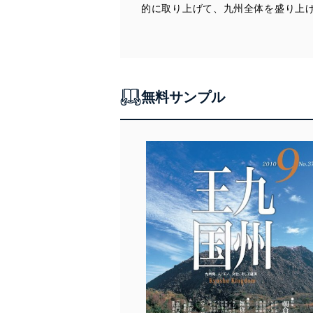
的に取り上げて、九州全体を盛り上
漏えい、滅失またはき損の
アクセス制御
個人データを取り扱う
しています。
アクセス者の識別と認証
無料サンプル
機器に標準装備されて
システムを使用する従
外部からの不正アクセス
個人データを取り扱う
個人データを取り扱う
としています。
情報システムの使用に伴
メール等により個人デ
個人情報保護マネジメントシ
当社は、内部監査及びマネ
の状態を維持します。