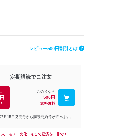
レビュー500円割引とは
?
定期購読でご注文
ュー
この号なら
0円
500円
引可
送料無料
年07月15日発売号から購読開始号が選べます。
、人、モノ、文化、そして経済を一冊で！