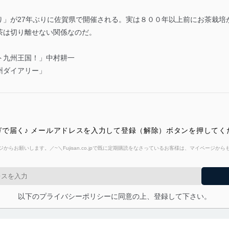
り」が27年ぶりに佐賀県で開催される。実は８００年以上前にお茶栽培
茶は切り離せない関係なのだ。
ト九州王国！」中村耕一
州ダイアリー」
で届く♪ メールアドレスを入力して登録（解除）ボタンを押してく
からお願いします。／~＼Fujisan.co.jpで既に定期購読をなさっているお客様は、マイページ
以下のプライバシーポリシーに同意の上、登録して下さい。