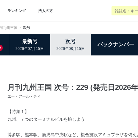
ランキング
法人の方
刊九州王国
次号
最新号
次号
バックナンバー
け
2026年07月15日
2026年08月15日
月刊九州王国 次号：229 (発売日2026年
エー・アール・ティ
【特集１】
九州、７つのターミナルビルを旅しよう
博多駅、熊本駅、鹿児島中央駅など、複合施設アミュプラザを備え