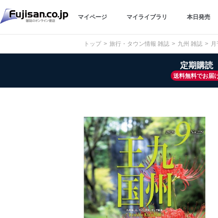
マイページ
マイライブラリ
本日発売
トップ
旅行・タウン情報 雑誌
九州 雑誌
月
定期購読
送料無料でお届