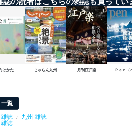
雑誌の読者はこちらの雑誌も買ってい
ービス
郎
理グループディレクター 前田 嘉也
人情報の利用目的は次のとおりです。
の種類
利用目的
購入商品の配送のため
商品代金回収のため
刊はかた
じゃらん九州
月刊江戸楽
Ｐｅｎ（
等をご利用の方の個
ｅメール等による商品、サービス、キャンペーン等
個人が特定できない形で取得した閲覧履歴や購買履
味・嗜好に
応じた新商品・サービスに関する広告のため
いた方の個人情報
お問い合わせ対応、トラブル対処、オペレーター教
リ一覧
カスタマーQ＆Aサイトの投稿内容の確認のため
ビス利用者
ｅメール等によるカスタマーQ＆Aサイトのサービ
 雑誌
九州 雑誌
/
ｅメール等による商品、サービス、キャンペーン等
 雑誌
報
採用選考、ご連絡のため