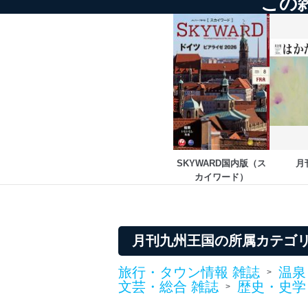
この
東京都渋谷区南平台町16-11
株式会社富士山マガジンサ
代表取締役会長 西野 伸一
個人情報保護管理者: 経営管
２．利用目的
当社が取り扱う開示対象個
No
個人情報
SKYWARD国内版（ス
月
当社の定期購読サービス
カイワード）
1
人情報
2
当社にお問合わせいただ
月刊九州王国の所属カテゴ
3
当社カスタマーQ＆Aサー
旅行・タウン情報 雑誌
温泉
>
文芸・総合 雑誌
歴史・史学
>
4
採用応募者の方の個人情