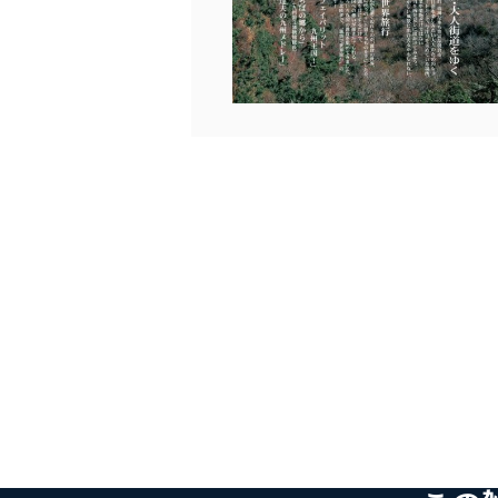
苦情及び相談受付け窓口
貴殿の個人情報及び当社の
適切、かつ迅速に対応させ
株式会社富士山マガジンサー
TEL：0570-200-223
FAX：03-5459-7073
e-mail：
cs@fujisan.co.jp
改訂：2025年2月20日
制定：2005年4月1日
株式会社富士山マガジンサ
代表取締役会長 西野 伸一
個人情報の取扱いについ
１．個人情報保護管理者
当社は以下の個人情報保護
いたします。