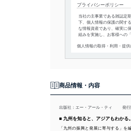
プライバシーポリシー
当社の主事業である雑誌定
下、個人情報の保護の関す
な情報資産であり、確実に保
組みを実施し、お客様への
個人情報の取得・利用・提供
当社は、個人情報の取得・
囲内で適法かつ公正な手段
利用、第三者への提供・開
いります。また、目的外利
商品情報・内容
法令遵守
当社は、個人情報に関連す
令及びその他の規範を常に
出版社：
エー・アール・ティ
発行
個人情報の安全管理措置
■ 九州を知ると、アジアもわか
「九州の振興と発展に寄与する」を
当社は、個人情報の正確性