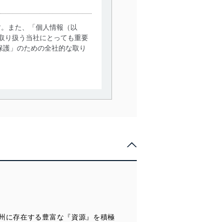
す。また、「個人情報（以
取り扱う当社にとっても重要
保護」のための全社的な取り
。
で利用目的の達成に必要な範
情報は、同意を得ずに目的外
従業者等の教育を徹底してま
管理の仕組みに、これらの法
州に存在する豊富な『資源』を積極
全対策を実施し、個人情報の