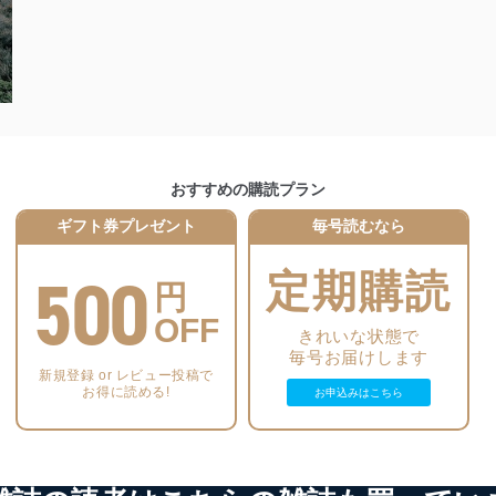
個人情報保護マネジメントシステムに関するご相談及び苦情については
ていただきます。
ビス 個人情報問い合わせ係
おすすめの購読プラン
ギフト券プレゼント
毎号読むなら
500
定期購読
円
ービス
郎
OFF
きれいな状態で
毎号お届けします
て
新規登録 or レビュー投稿で
お得に読める!
お申込みはこちら
管理者を設置し、個人情報保護管理者の責任のもと、個人情報を取得・