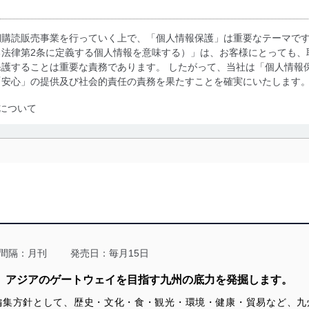
期購読販売事業を行っていく上で、「個人情報保護」は重要なテーマで
る法律第2条に定義する個人情報を意味する）」は、お客様にとっても、
護することは重要な責務であります。 したがって、当社は「個人情報
「安心」の提供及び社会的責任の責務を果たすことを確実にいたします
について
利用・提供に際して、その利用目的を明確にし、本人の同意を得たうえ
によって取得・利用・提供を行います。また、当社が保有している個人
示は行いません。当社においてはこれらの取り組みを確実にするため、
用を行わないために、適切な管理措置を講じます。
る法令、国が定める指針及びその他の規範を遵守します。また、当社の
適合させます。
間隔：月刊
発売日：毎月15日
る。アジアのゲートウェイを目指す九州の底力を発掘します。
編集方針として、歴史・文化・食・観光・環境・健康・貿易など、九
及び安全性を確保するために、下記セキュリティ対策をはじめとする安