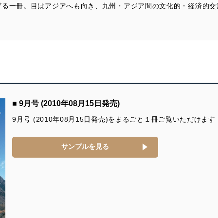
げる一冊。目はアジアへも向き、九州・アジア間の文化的・経済的交
防止及び是正に努めます。
ことのできる機器及び当該機器を取り扱う従業者を明確化し、 個人デ
いるユーザー制御機能（ユーザーアカウント制御）により、個人情報デ
業者を識別・認証しています。
等の防止
■ 9月号 (2010年08月15日発売)
機器等のオペレーティングシステムを最新の状態に保持しています。
9月号 (2010年08月15日発売)をまるごと１冊ご覧いただけます
機器等にセキュリティ対策ソフトウェア等を導入し、自動更新 機能等
サンプルを見る
う漏洩等の防止
ータの含まれるファイルを送信する場合に、当該ファイルへのパスワー
ステムの継続的改善
ジメントレビューの機会を通じて、個人情報保護マネジメントシステム