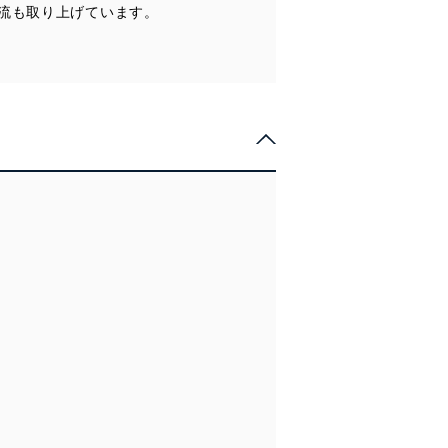
流も取り上げています。
ータへの不要なアクセスを防止
ータベース等を取り扱う情報
の活用により、これを最新状態
ドを設定しています。
を継続的に改善し、常に最良