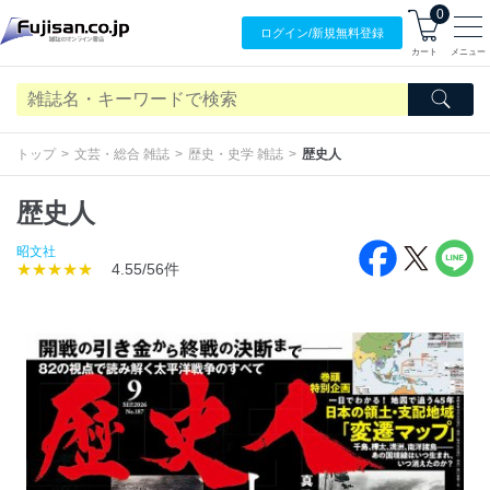
0
ログイン/
新規無料
登録
カート
メニュー
トップ
文芸・総合 雑誌
歴史・史学 雑誌
歴史人
歴史人
昭文社
★★★★★
4.55/56件