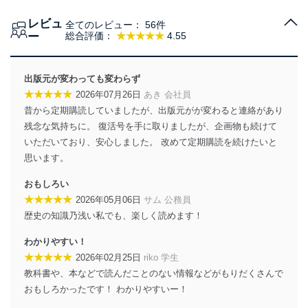
措置を講じます。
レビュ
全てのレビュー：
56件
法令遵守
ー
総合評価：
★★★★★
4.55
当社は、個人情報に関連する法令、国が定める指針及び
その他の規範を遵守します。また、当社の管理の仕組み
に、これらの法令及びその他の規範を常に適合させま
出版元が変わっても変わらず
す。
★★★★★
2026年07月26日
あき 会社員
昔から定期購読していましたが、出版元がが変わると連絡があり
個人情報の安全管理措置
残念な気持ちに。 復活号を手に取りましたが、企画物も続けて
当社は、個人情報の正確性及び安全性を確保するため
いただいており、安心しました。 改めて定期購読を続けたいと
に、下記セキュリティ対策をはじめとする安全対策を実
思います。
施し、個人情報の漏えい、滅失またはき損の防止及び是
正に努めます。
おもしろい
アクセス制御
★★★★★
2026年05月06日
サム 公務員
個人データを取り扱うことのできる機器及び当該
歴史の知識乃浅い私でも、楽しく読めます！
機器を取り扱う従業者を明確化し、 個人データへ
の不要なアクセスを防止しています。
わかりやすい！
★★★★★
2026年02月25日
riko 学生
アクセス者の識別と認証
教科書や、本などで読んだことのない情報などがもりだくさんで
機器に標準装備されているユーザー制御機能（ユ
おもしろかったです！ わかりやすいー！
ーザーアカウント制御）により、個人情報データ
ベース等を取り扱う情報システムを使用する従業