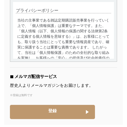
プライバシーポリシー
当社の主事業である雑誌定期購読販売事業を行っていく
上で、「個人情報保護」は重要なテーマです。また、
「個人情報（以下、個人情報の保護の関する法律第2条
に定義する個人情報を意味する）」は、お客様にとって
も、取り扱う当社にとっても重要な情報資産であり、確
実に保護することは重要な責務であります。 したがっ
て、当社は「個人情報保護」のための全社的な取り組み
を実施し、お客様への「安心」の提供及び社会的責任の
責務を果たすことを確実にいたします。
個人情報の取得・利用・提供について
◼︎ メルマガ配信サービス
当社は、個人情報の取得・利用・提供に際して、その利
歴史人よりメールマガジンをお届けします。
用目的を明確にし、本人の同意を得たうえで利用目的の
達成に必要な範囲内で適法かつ公正な手段によって取
※登録は無料です
得・利用・提供を行います。また、当社が保有している
個人情報は、同意を得ずに目的外利用、第三者への提
登録
供・開示は行いません。当社においてはこれらの取り組
みを確実にするため、従業者等の教育を徹底してまいり
ます。また、目的外利用を行わないために、適切な管理