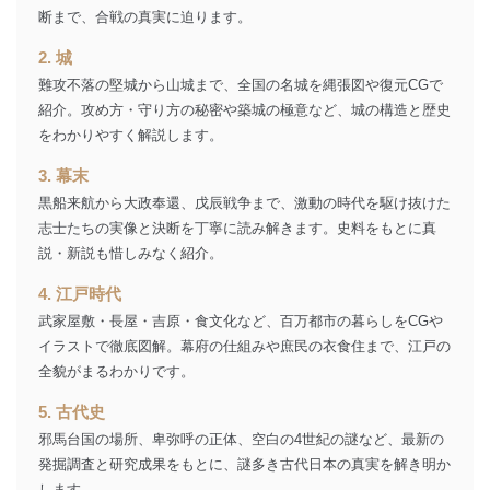
の確認のため
断まで、合戦の真実に迫ります。
ｅメール等によるカスタマーQ＆A
当社カスタマーQ＆
サイトのサービス内容のご案内の
3
2. 城
Aサービス利用者
ため
難攻不落の堅城から山城まで、全国の名城を縄張図や復元CGで
ｅメール等による商品、サービ
ス、キャンペーン等の広告に関す
紹介。攻め方・守り方の秘密や築城の極意など、城の構造と歴史
るご案内のため
をわかりやすく解説します。
採用応募者の方の
4
採用選考、ご連絡のため
個人情報
3. 幕末
当社の従業者の個
人事、総務などの雇用管理等のた
黒船来航から大政奉還、戊辰戦争まで、激動の時代を駆け抜けた
5
人情報
め
志士たちの実像と決断を丁寧に読み解きます。史料をもとに真
パートナー（提携
購入商品配送のため
説・新説も惜しみなく紹介。
企業）からの委託
提携企業及びお客様がご購入され
により当社の
た商品の発売元企業からのｅメー
6
4. 江戸時代
定期購読サービス
ル等による商品、
等をご利用の方の
サービス、キャンペーン等の広告
武家屋敷・長屋・吉原・食文化など、百万都市の暮らしをCGや
個人情報
に関するご案内のため
イラストで徹底図解。幕府の仕組みや庶民の衣食住まで、江戸の
当社のサービス利用状況の把握お
全貌がまるわかりです。
よびその分析のため
お問い合わせ対応、トラブル対
5. 古代史
SNS公式アカウン
処、オペレーター教育など応対品
7
トに登録された方
邪馬台国の場所、卑弥呼の正体、空白の4世紀の謎など、最新の
質向上のため
の個人情報
発掘調査と研究成果をもとに、謎多き古代日本の真実を解き明か
その他当社のプライバシーポリシ
ー等にて公表する利用目的達成の
します。