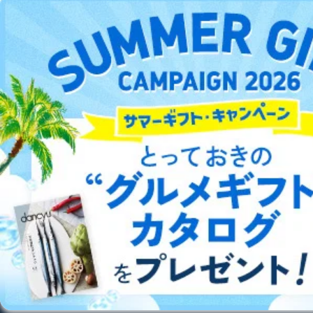
D.手数料について
DOWNLOAD FOR ANDROID
利用目的の通知、開示対象個人情報の開示請求につ
いては、1回の申請ごとに手数料、郵送料が必要で
す。
ご利用方法はこちら
郵送料：860円（内訳：定形110円、書留480円、本
人限定受取郵便270円)
(2024年10月1日現在)
※上記郵送料は国内郵便の場合の費用です。国外へ
総合案内
の郵送の場合は、実費をご負担いただきます。
手数料等の支払方法
アフィリエイト
採用情報
費用のお支払方法は、郵送料分の郵便定額小為替を
申請書類に同封してください。
(郵便局にお支払いいただく手数料は申請者のご負担
プレスリリース
お問い合わせ
です。また、郵便定額小為替は無記名でお願いしま
す。) なお、郵送料は郵便定額小為替に代えて同額
分の切手でお支払いいただくこともできます。
利用規約
プライバシーポリシー
特定商取引法に基づく表示
会社案内
出版社の皆様へ
投資家の皆様へ
サイトマップ
E.開示等の求めに対する回答方法
申請者の申請書面記載宛に書面（eメール含む）によっ
て回答いたします。書面以外での方法による回答をご希
望される方は、手続き時にその旨ご連絡ください。
F.非開示事由について
©︎2002 FUJISAN MAGAZINE SERVICE CO., Ltd.
以下の(1)～(7)に該当する場合は、非開示とさせていた