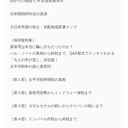
ゆかりの地巡り in 佐賀県唐津市
日米開戦85年目の真実
大日本帝国の領土・支配地域変遷マップ
［保存版特集］
真珠湾は本当に騙し討ちだったのか？
ハル・ノートの真相から終戦まで、Q&A形式でスッキリわかる
「大人の学び直し」決定版！
太平洋戦争の謎と真実82
［第１部］太平洋戦争開戦の真相
［第２部］真珠湾攻撃からミッドウェー海戦まで
［第３部］ガダルカナルの戦いからサイパンの戦いまで
［第４部］インパール作戦から終戦まで