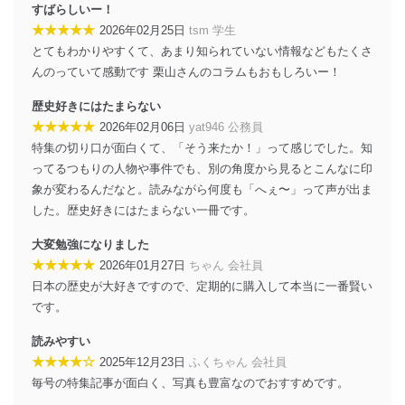
すばらしいー！
者を識別・認証しています。
★★★★★
2026年02月25日
tsm 学生
外部からの不正アクセス等の防止
とてもわかりやすくて、あまり知られていない情報などもたくさ
個人データを取り扱う機器等のオペレーティング
んのっていて感動です 栗山さんのコラムもおもしろいー！
システムを最新の状態に保持しています。
個人データを取り扱う機器等にセキュリティ対策
歴史好きにはたまらない
ソフトウェア等を導入し、自動更新 機能等の活用
★★★★★
2026年02月06日
yat946 公務員
により、これを最新状態としています。
特集の切り口が面白くて、「そう来たか！」って感じでした。知
情報システムの使用に伴う漏洩等の防止
ってるつもりの人物や事件でも、別の角度から見るとこんなに印
メール等により個人データの含まれるファイルを
象が変わるんだなと。読みながら何度も「へぇ〜」って声が出ま
送信する場合に、当該ファイルへのパスワードを
した。歴史好きにはたまらない一冊です。
設定しています。
大変勉強になりました
個人情報保護マネジメントシステムの継続的改善
★★★★★
2026年01月27日
ちゃん 会社員
当社は、内部監査及びマネジメントレビューの機会を通
日本の歴史が大好きですので、定期的に購入して本当に一番賢い
じて、個人情報保護マネジメントシステムを継続的に改
です。
善し、常に最良の状態を維持します。
読みやすい
苦情及び相談受付け窓口
★★★★☆
2025年12月23日
ふくちゃん 会社員
貴殿の個人情報及び当社の個人情報保護マネジメントシ
毎号の特集記事が面白く、写真も豊富なのでおすすめです。
ステムに関するご相談及び苦情については以下までご連