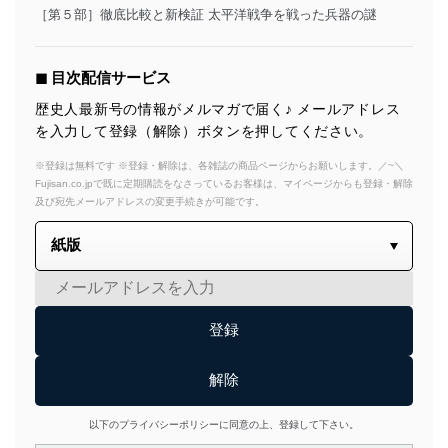
［第５部］徹底比較と新検証 太平洋戦争を戦った兵器の謎
◼︎ 目次配信サービス
歴史人最新号の情報がメルマガで届く♪ メールアドレス
を入力して登録（解除）ボタンを押してください。
※登録は無料です ※登録・解除は、各雑誌の商品ページからお願いします。／~＼
Fujisan.co.jpで既に定期購読をなさっているお客様は、マイページからも登録・解除
及び宛先メールアドレスの変更手続きが可能です。
以下のプライバシーポリシーに同意の上、登録して下さい。