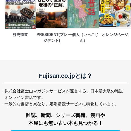
により当該事務の遂行に支障を及ぼすおそれがあると
き。
上記２．の利用目的を実施するために守秘義務を結ん
だ企業に、業務の一部として個人情報の取扱いを委
託・提供する場合、その業務に必要な範囲で委託・提
供先企業に個人情報を開示することがあります。
歴史街道
PRESIDENT(プレ
一個人（いっこじ
オレンジページ
委託・提供先企業は具体的には以下のような企業です
ジデント)
ん）
が、これらに限りません。
委託先：カスタマーサポート支援会社 、クレジッ
トカード決済などの決済代行・料金回収会社、広
告配信サービス会社
提供先：出版社、出版物発売元、卸売会社、販売
店など商品の供給者、梱包会社、配送会社、新聞
Fujisan.co.jpとは？
販売店などの梱包・配送・配達会社
４．開示対象個人情報の「開示」「訂正」等の請求につ
株式会社富士山マガジンサービスが運営する、
日本最大級の雑誌
いて
オンライン書店です。
一般的な書店と異なり、
定期購読サービスに特化しています。
当社は、本人から、開示対象個人情報について利用目的
の通知を求められた場合には、遅滞なくこれに応じま
雑誌、新聞、シリーズ書籍、漫画や
す。ただし、以下①～④のいずれかに該当する場合は、
利用目的の通知を行なうことはできません。そのとき
本屋にも無い古い本も見つかる！
は、本人に遅滞無くその旨を通知するとともに、理由を