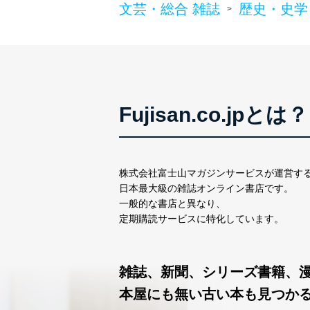
株式会社富士山マガジンサ
文芸・総合 雑誌
歴史・史学
>
代表取締役会長 西野 伸一
個人情報保護管理者: 経営管
２．利用目的
当社が取り扱う開示対象個
Fujisan.co.jpとは？
No
個人情報
当社の定期購読サービス
1
人情報
株式会社富士山マガジンサービスが運営す
日本最大級の雑誌オンライン書店です。
一般的な書店と異なり、
2
当社にお問合わせいただ
定期購読サービスに特化しています。
3
当社カスタマーQ＆Aサー
雑誌、新聞、シリーズ書籍、
4
採用応募者の方の個人情
5
当社の従業者の個人情報
本屋にも無い古い本も見つか