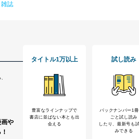
ービス
 雑誌
郎
理グループディレクター 前田 嘉也
人情報の利用目的は次のとおりです。
の種類
利用目的
購入商品の配送のため
タイトル1万以上
試し読み
商品代金回収のため
等をご利用の方の個
ｅメール等による商品、サービス、キャンペーン等
個人が特定できない形で取得した閲覧履歴や購買履
る、
味・嗜好に
応じた新商品・サービスに関する広告のため
いた方の個人情報
お問い合わせ対応、トラブル対処、オペレーター教
カスタマーQ＆Aサイトの投稿内容の確認のため
ビス利用者
ｅメール等によるカスタマーQ＆Aサイトのサービ
豊富なラインナップで
バックナンバー1
ｅメール等による商品、サービス、キャンペーン等
書店に並ばない本とも出
ごと試し読み
漫画や
報
採用選考、ご連絡のため
会える
したり、最新号も
人事、総務などの雇用管理等のため
みできる
る！
購入商品配送のため