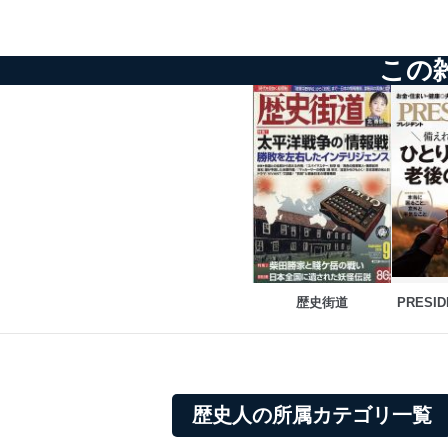
貴殿の個人情報及び当社の
適切、かつ迅速に対応させ
この
株式会社富士山マガジンサー
TEL：0570-200-223
FAX：03-5459-7073
e-mail：
cs@fujisan.co.jp
改訂：2025年2月20日
制定：2005年4月1日
株式会社富士山マガジンサ
代表取締役会長 西野 伸一
個人情報の取扱いについ
歴史街道
PRESI
１．個人情報保護管理者
当社は以下の個人情報保護
いたします。
歴史人の所属カテゴリ一覧
東京都渋谷区南平台町16-11