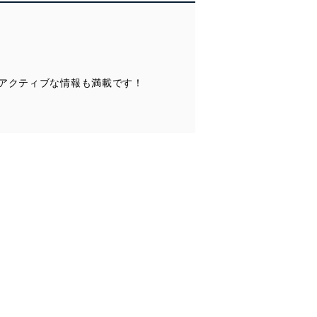
ータへの不要なアクセスを防止
ータベース等を取り扱う情報
アクティブな情報も満載です！
の活用により、これを最新状態
ドを設定しています。
を継続的に改善し、常に最良