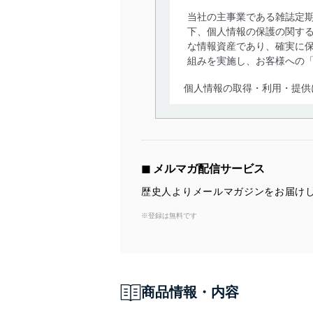
当社の主事業である雑誌定
下、個人情報の保護の関す
な情報資産であり、確実に保
組みを実施し、お客様への
個人情報の取得・利用・提供
当社は、個人情報の取得・
囲内で適法かつ公正な手段
利用、第三者への提供・開
いります。また、目的外利
◼︎ メルマガ配信サービス
法令遵守
歴史人よりメールマガジンをお届け
当社は、個人情報に関連す
※登録は無料です
令及びその他の規範を常に
個人情報の安全管理措置
当社は、個人情報の正確性
商品情報・内容
漏えい、滅失またはき損の