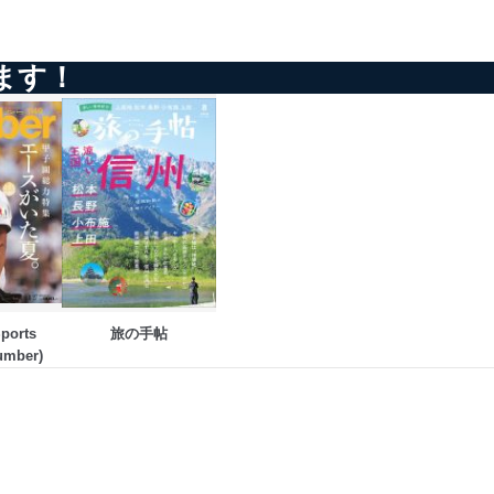
以下までご連絡ください。
ます！
orts 
旅の手帖
umber)
アクセス・利用・提供・管理