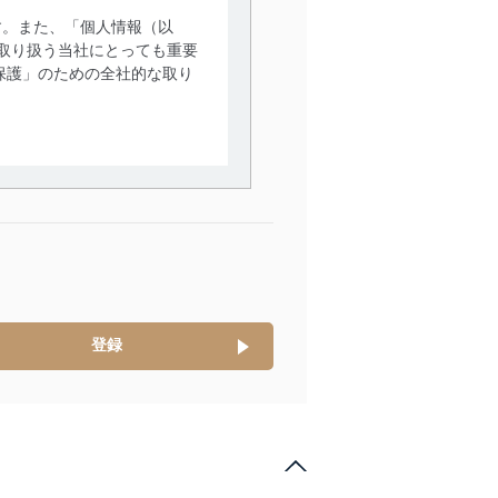
す。また、「個人情報（以
取り扱う当社にとっても重要
保護」のための全社的な取り
。
で利用目的の達成に必要な範
情報は、同意を得ずに目的外
従業者等の教育を徹底してま
管理の仕組みに、これらの法
登録
全対策を実施し、個人情報の