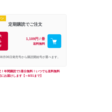
ーン
定期購読でご注文
大
1,109円 / 冊
%
送料無料
F
年08月06日発売号から購読開始号が選べます。
定！年間購読で1冊分無料！いつでも送料無料
にお届けします【～8/31まで】