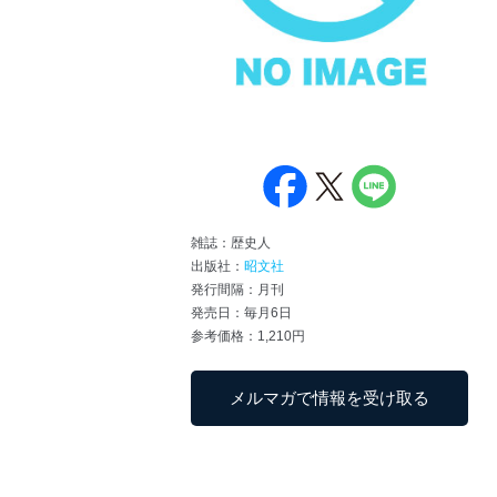
雑誌：歴史人
出版社：
昭文社
発行間隔：月刊
発売日：毎月6日
参考価格：1,210円
メルマガで情報を受け取る