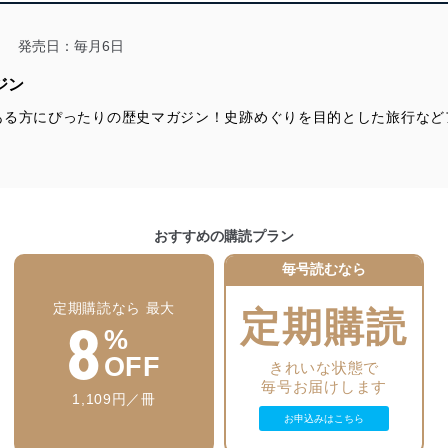
ことのできる機器及び当該機器を取り扱う従業者を明確化し、 個人デ
発売日：毎月6日
ジン
いるユーザー制御機能（ユーザーアカウント制御）により、個人情報デ
ある方にぴったりの歴史マガジン！史跡めぐりを目的とした旅行など
業者を識別・認証しています。
等の防止
機器等のオペレーティングシステムを最新の状態に保持しています。
機器等にセキュリティ対策ソフトウェア等を導入し、自動更新 機能等
おすすめの購読プラン
毎号読むなら
う漏洩等の防止
ータの含まれるファイルを送信する場合に、当該ファイルへのパスワー
定期購読なら 最大
定期購読
8
%
ステムの継続的改善
OFF
きれいな状態で
ジメントレビューの機会を通じて、個人情報保護マネジメントシステム
毎号お届けします
1,109円／冊
お申込みはこちら