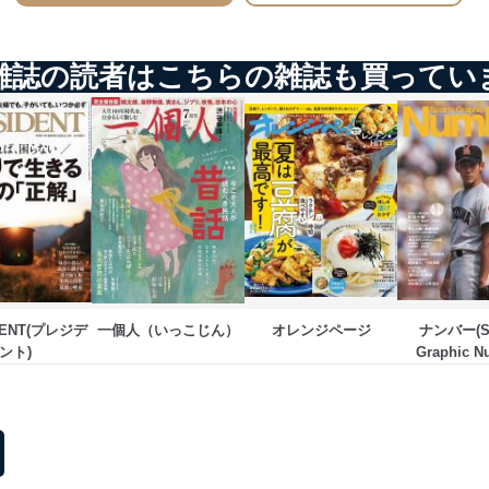
個人情報保護マネジメントシステムに関するご相談及び苦情については
ていただきます。
雑誌の読者はこちらの雑誌も買ってい
ビス 個人情報問い合わせ係
ービス
郎
て
DENT(プレジデ
一個人（いっこじん）
オレンジページ
ナンバー(Sp
ント)
Graphic N
管理者を設置し、個人情報保護管理者の責任のもと、個人情報を取得・