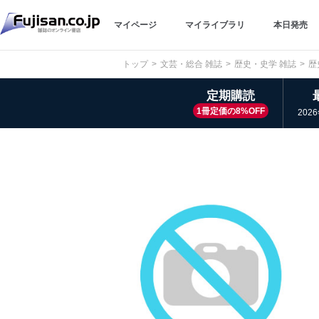
マイページ
マイライブラリ
本日発売
トップ
文芸・総合 雑誌
歴史・史学 雑誌
歴
定期購読
1冊定価の8%OFF
202