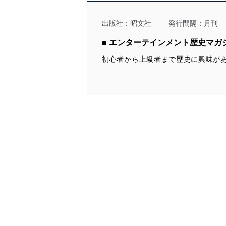
アクセス制御
個人データを取り扱う
出版社：
昭文社
発行間隔：月刊
しています。
■ エンターテインメント歴史マガ
アクセス者の識別と認証
機器に標準装備されて
初心者から上級者まで歴史に興味が
システムを使用する従
外部からの不正アクセス
個人データを取り扱う
個人データを取り扱う
としています。
情報システムの使用に伴
メール等により個人デ
個人情報保護マネジメントシ
当社は、内部監査及びマネ
の状態を維持します。
苦情及び相談受付け窓口