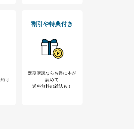
業からのｅメール等による商
ため
割引や特典付き
め
育など応対品質向上のため
利用目的達成のため
、下記4.の開示等のご請求に
うお願い致します。
定期購読なら
お得に本が
予約可
読めて
ことはありません。ただし、
送料無料の雑誌も！
であるとき。
意を得ることが困難である場
対して協力する必要がある場合
扱いを委託・提供する場合、そ