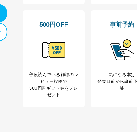
からの委託により当
提携企業及びお客様がご購入された商品の発売元企
品、
利用の方の個人情報
サービス、キャンペーン等の広告に関するご案内の
500円OFF
事前予約
当社のサービス利用状況の把握およびその分析のた
録された方の個人情
お問い合わせ対応、トラブル対処、オペレーター教
その他当社のプライバシーポリシー等にて公表する
.1～5については保有個人データ（開示対象個人情報）の利用目的であり
ートナー（提携企業）様又は各SNS運営会社様にご請求いただきますよ
ついて
普段読んでいる雑誌のレ
気になる本は
ビュー投稿で
発売日前から事前
を適切に管理し､あらかじめ本人の同意を得ることなく第三者に提供する
500円割ギフト券をプレ
能
ゼント
産の保護のために必要がある場合であって、本人の同意を得ることが困難
童の健全な育成の推進のために特に必要がある場合であって、本人の同
共団体またはその委託を受けた者が法令の定める事務を遂行することに
得ることにより当該事務の遂行に支障を及ぼすおそれがあるとき。
施するために守秘義務を結んだ企業に、業務の一部として個人情報の取