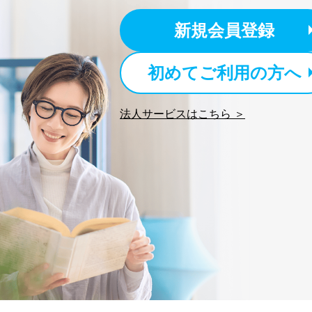
パートナー（提携企業）
6
社の
新規会員登録
定期購読サービス等をご
SNS公式アカウントに登
7
初めてご利用の方へ
報
※上記の利用目的のうちNo
法人サービスはこちら ＞
対応させていただきます。
なお、6、7については、パ
３．個人情報の第三者提供に
当社は、取得した個人情報
次の場合は除きます。
法令に基づく場合
人の生命､身体または財
公衆衛生の向上または児
合。
国の機関もしくは地方公
であって、本人の同意を
上記２．の利用目的を実