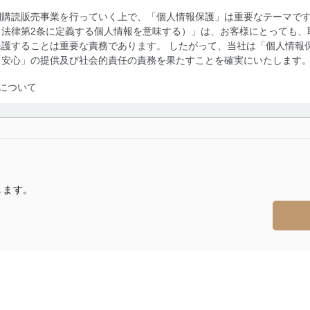
期購読販売事業を行っていく上で、「個人情報保護」は重要なテーマで
る法律第2条に定義する個人情報を意味する）」は、お客様にとっても、
護することは重要な責務であります。 したがって、当社は「個人情報
「安心」の提供及び社会的責任の責務を果たすことを確実にいたします
について
利用・提供に際して、その利用目的を明確にし、本人の同意を得たうえ
によって取得・利用・提供を行います。また、当社が保有している個人
示は行いません。当社においてはこれらの取り組みを確実にするため、
用を行わないために、適切な管理措置を講じます。
します。
る法令、国が定める指針及びその他の規範を遵守します。また、当社の
適合させます。
及び安全性を確保するために、下記セキュリティ対策をはじめとする安
防止及び是正に努めます。