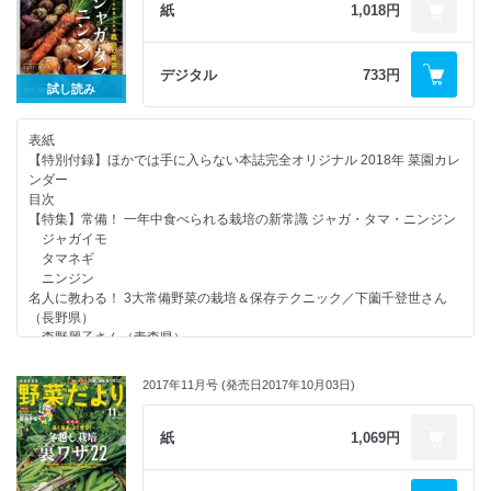
［越冬野菜から夏野菜へ］プラン(12) タマネギ→地這いキュウリ
紙
1,018円
［越冬野菜から夏野菜へ］プラン(13) ニンニク→スイカ
［越冬野菜から夏野菜へ］プラン(14) ソラマメ→葉菜３種
［越冬野菜から夏野菜へ］多重トンネル栽培の極意
デジタル
733円
［越冬野菜から夏野菜へ］畑をまるごと「堆肥箱」計画
試し読み
2018年春 野菜の苗25選
地温が上がれば地力もアップ！ マルチ使いの裏ワザ
表紙
マルチを張るとなぜ地温が上がるのか？
【特別付録】ほかでは手に入らない本誌完全オリジナル 2018年 菜園カレ
裏ワザ(1)“突き合わせ”マルチング術
ンダー
裏ワザ(2) 夏野菜用“お隣”マルチング術
目次
裏ワザ(3)“３層”有機物マルチ
【特集】常備！ 一年中食べられる栽培の新常識 ジャガ・タマ・ニンジン
新提案！ 土質で変える苗の植え方 サツマイモ名人になる！
ジャガイモ
たむそんさんの納得ワザ 春の畑しごとと資材の整理
タマネギ
【新連載】道法流 垂直仕立て栽培 第1回 トマト
ニンジン
【連載】相関図でわかる植え合わせベストプラン(6) 連作障害の元凶とな
名人に教わる！ 3大常備野菜の栽培＆保存テクニック／下薗千登世さん
るジャガイモは唯一の親友、ネギで封じ込める！
（長野県）
みんなの野菜だより
森野麗子さん（青森県）
行列のできる 野菜だより相談所
福田 俊さん（東京都）
【連載】岡本よりたかさんのその作業、なぜやるの？(6) ネギの土寄せ
牧らつとさん（東京都）
次号予告／編集後記
2017年11月号 (発売日2017年10月03日)
【新品種】楽しさ広がる！ 新品種大集合
読者アンケート
がんばり屋さんものんびり屋さんも なるほど！苗づくり
【連載】季節の畑しごとと野菜づくりのアイデアを紹介！ 我が家の畑し
野菜づくりが上達する新キーワード 連作・間作・輪作
紙
1,069円
ごと［2月～3月］
「連作・間作・輪作で元気な野菜づくり」
自家製赤柚子コショウが引きたつ 冬の辛うまレシピ
「連作を可能にする最強タッグ」
みどりのゆびの案内板