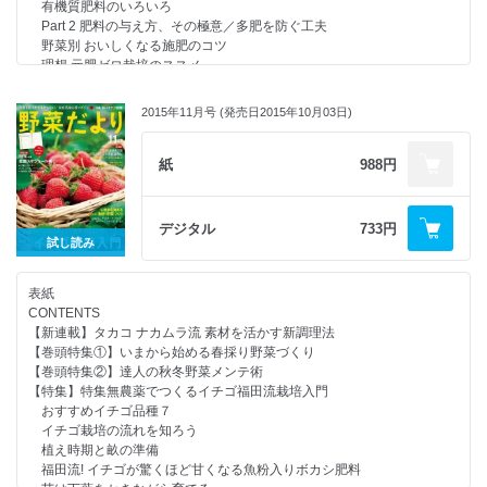
アブラムシ類
有機質肥料のいろいろ
次号予告／編集後記
タバコガ類
Part 2 肥料の与え方、その極意／多肥を防ぐ工夫
野菜よろず瓦版
テントウムシダマシ
野菜別 おいしくなる施肥のコツ
試してよかった！ 気になるグッズ
コナジラミ類
理想 元肥ゼロ栽培のススメ
【連載】我が家の畑しごと
カメムシ類
達人たちの一年中野菜術
【連載】ドゥーパ！ 出張連載 菜園ワクワクDIY
アワノメイガ
【連載】西村和雄さんの畑の食いしん坊教室
四季の万華鏡
2015年11月号 (発売日2015年10月03日)
ネキリムシ類
【連載】家庭菜園の達人 福田 俊さんに聞いてみた！
【別冊付録】ガッテン農法流 究極の土づくり講座
ヨトウムシ類
保温資材の使いこなしテク
ウリハムシ
おウチで手軽にスプラウトづくり
紙
988円
疫病
はじめてのもみ殻くん炭づくり
うどんこ病
【連載】木嶋先生の比べてわかる野菜の“性格”
つる割れ病
【連載】工藤夕貴さんのオーガニックライフ
デジタル
733円
べと病
【連載】1平方メートルからはじめる「自然菜園」
試し読み
青枯病
わたしの“農LIFE”
四万十式農具祭が開催されました！
表紙
みんなの野菜だより
CONTENTS
行列のできる 野菜だより相談所
【新連載】タカコ ナカムラ流 素材を活かす新調理法
農を「知る」「楽しむ」イベントレポート
【巻頭特集①】いまから始める春採り野菜づくり
イベント＆新刊情報
【巻頭特集②】達人の秋冬野菜メンテ術
次号予告／編集後記
【特集】特集無農薬でつくるイチゴ福田流栽培入門
野菜よろず瓦版
おすすめイチゴ品種７
試してよかった！ 気になるグッズ
イチゴ栽培の流れを知ろう
【連載】我が家の畑しごと
植え時期と畝の準備
【連載】ドゥーパ！ 出張連載 菜園ワクワクDIY
福田流! イチゴが驚くほど甘くなる魚粉入りボカシ肥料
四季の万華鏡