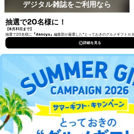
デジタル雑誌をご利用なら
最新号〜バックナンバーまで7000冊以上の雑誌
（電子
書籍）が無料で読み放題！
タダ読みサービス
を楽しもう！
DOWNLOAD FOR IOS
DOWNLOAD FOR ANDROID
ご利用方法はこちら
総合案内
アフィリエイト
採用情報
プレスリリース
お問い合わせ