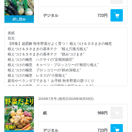
編 タアサイ
【連載】福田流ノンストップ超混植栽培(5) 保温ラクラク“移動式・被覆
ドーム”をつくる
デジタル
733円
菜っ葉と菜花の遅まき栽培
試し読み
根菜類の保存テク
「菜園手帳」活用術
表紙
【連載】木嶋先生の比べてわかる野菜の“性格” 第10回 根を下に伸ばす
目次
タマネギと根を上に伸ばすネギ
【特集】超図解 秋冬野菜がよく育つ！ 植えつけ＆タネまきの極意
【連載】1平方メートルからはじめる「自然菜園」(17) リン酸が決め手
植えつけ＆タネまきの基本テク “植え穴復元植え”
のタマネギとイチゴは、一緒に育てるとうまくいく！
植えつけ＆タネまきの基本テク “踏みつけまき”
みんなの野菜だより
植えつけの極意 ハクサイの“定植前鎮圧”
行列のできる 野菜だより相談所
植えつけの極意 キャベツ・ブロッコリーの“根切り植え”
イベント＆新刊情報
植えつけの極意 ブロッコリーの“斜め深植え”
次号予告／編集後記
植えつけの極意 レタスの“小苗植え”
読者アンケート
庭先やベランダでできる！ お手軽 秋冬野菜の苗づくり
試してよかった！ 気になるグッズ よく切れる園芸バサミで作業は快
タネまきの極意 ダイコンの“2度踏み鎮圧カカトまき”
適！
タネまきの極意 ホウレンソウ・ゴボウの“2度踏み鎮圧まき”
野菜よろず瓦版
タネまきの極意 コマツナ・カブ・ミズナの“覆土なし踏むだけまき”
【連載】岡本よりたかさんのプランターでつくる持続可能菜園(4) 宇宙
2016年7月号 (発売日2016年06月03日)
名人たちのこだわり栽培
の営みと農作業
もっと手軽に有機の畑づくり
【連載】各地域から届く、季節の野菜づくりレポート 我が家の畑しごと
【連載】西村和雄さんの畑の食いしん坊教室(37) 畑の中の変わりもの編
紙
988円
［10月～11月］
のらぼう菜
読者プレゼント
【連載】福田流ノンストップ超混植栽培(4) 開閉ラクラク！ アイデア小
【別冊付録】2017年（平成29年）菜園手帳
トンネル
デジタル
733円