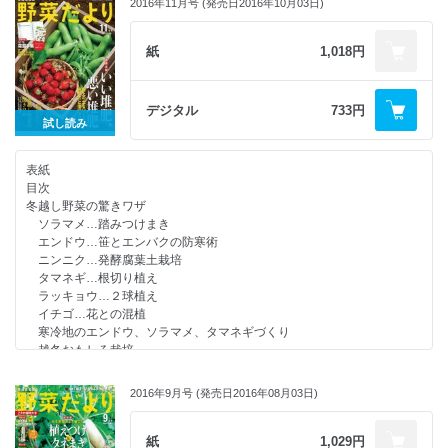
【連載】木嶋先生の比べてわかる野菜の“性格” 第12回 けっこう大食漢
2016年11月号 (発売日2016年10月03日)
【連載】福田流ノンストップ超混植栽培(6) 病気に強くなる“断根胚軸挿
ゴーヤと驚くほど少食スイカ
し木育苗”
【連載】1平方メートルからはじめる「自然菜園」(19)［最終回］草を活
夏野菜の苗づくり教室
紙
1,018円
かせばサトイモとショウガの土寄せの労力が抑えられる！
田中寿恭さんに教わる お手軽ベランダ育苗
野菜自給率は、なんと99％！ 夫婦で織りなす畑と食卓
竹内孝功さんに教わる 苗がもっと元気になる 達人のスゴ技
みんなの野菜だより
話題の新品種野菜32
デジタル
733円
行列のできる 野菜だより相談所
ニンジンの“節分まき”栽培
試し読み
イベント＆新刊情報
【連載】木嶋先生の比べてわかる野菜の“性格” 第11回 1人で育ちたいホ
次号予告／編集後記
ウレンソウと大勢が好きシュンギク
読者アンケート
表紙
【連載】1平方メートルからはじめる「自然菜園」(18) 春から始める野
野菜よろず瓦版
目次
菜リレーでハクサイとニンジンを成功させる！
【連載】岡本よりたかさんのプランターでつくる持続可能菜園［最終
冬越し野菜の驚きワザ
みんなの野菜だより
回］ タネを知り、タネをまく
ソラマメ…踏みつけまき
行列のできる 野菜だより相談所
【連載】各地域から届く、季節の野菜づくりレポート 我が家の畑しごと
エンドウ…笹とエンバクの防寒術
イベント＆新刊情報
［2月～3月］
ニンニク…発酵腐葉土栽培
次号予告／編集後記
読者プレゼント
タマネギ…根切り植え
読者アンケート
試してよかった！ 気になるグッズ システムファームでもっと身近に家庭
ラッキョウ…２球植え
野菜よろず瓦版
菜園
イチゴ…花との混植
【連載】岡本よりたかさんのプランターでつくる持続可能菜園(5) 根の
別冊付録 野菜を育てる土をつくる！ 有機質肥料 使い方ガイド
寒冷地のエンドウ、ソラマメ、タマネギづくり
秘密
越冬おもしろ栽培
【連載】各地域から届く、季節の野菜づくりレポート 我が家の畑しごと
【特集】徹底比較 いい堆肥、悪い堆肥
［12月～1月］
part 1 堆肥を見極める
読者プレゼント
2016年9月号 (発売日2016年08月03日)
part 2 いい堆肥で土づくり
試してよかった！ 気になるグッズ 専用の搾り機でゴマ油づくり
part 3 名人たちの堆肥づくり
【別冊付録】2017年（平成29年） 菜園カレンダー
【連載】西村和雄さんの畑の食いしん坊教室(38) 畑の中の変わりもの
紙
1,029円