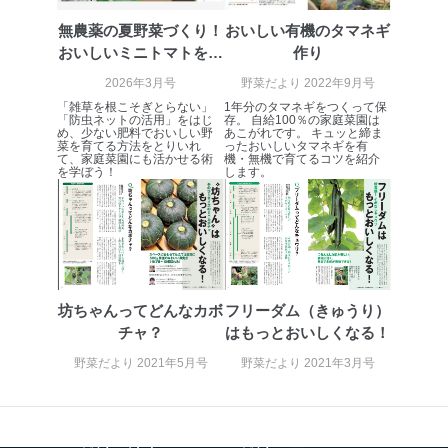
無農薬の夏野菜づくり！
おいしい有機のタマネギ
おいしいミニトマトを育
作り
てよう
2026年3月号
野菜だより 2022年9月号
「雑草を根こそぎとらない」
1年分のタマネギをつくって保
「防虫ネットの活用」をはじ
存。 自給100％の家庭菜園は
め、少ない肥料でおいしい野
あこがれです。 キュッと締ま
菜を育てる方法をとりいれ
ったおいしいタマネギを有
て、家庭菜園にも活かせる術
機・無機で育てるコツを紹介
を学ぼう！
します。
坊ちゃんってどんなカボ
フリーダム（きゅうり）
チャ？
はもっとおいしくなる！
野菜だより 2021年5月号
野菜だより 2021年3月号