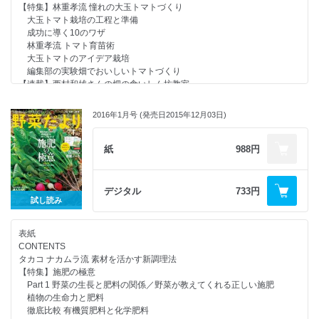
【特集】林重孝流 憧れの大玉トマトづくり
野菜の“性格” 第7回 水と養分を好むサトイモと痩せ地でも育つサツマイモ
大玉トマト栽培の工程と準備
【連載】1㎡からはじめる「自然菜園」(14) サツマイモとオオムギのおか
成功に導く10のワザ
げで、ダイズもソラマメも連作できる！
林重孝流 トマト育苗術
「ストレスなしで」でトマトはどこまでもおいしくなる！
大玉トマトのアイデア栽培
【連載】タカコ ナカムラ流 素材を活かす新調理法④ 50℃洗い×コマツナ
編集部の実験畑でおいしいトマトづくり
のソースパスタ
【連載】西村和雄さんの畑の食いしん坊教室
みんなの野菜だより
【連載】福田流ノンストップ超混植栽培
行列のできる 野菜だより相談所
牧らつとさんのジャガイモ栽培大検証／検証①マルチなし栽培vsマルチあ
農を「知る」「楽しむ」イベントレポート
2016年1月号 (発売日2015年12月03日)
り栽培
イベント＆新刊情報
検証②丸ごと植えvsカット植え
次号予告／編集後記
検証③直植えvsポット育苗／検証④植えつけ前の芽かきvs植えつけ後の
紙
988円
読者アンケート
芽かき
試してよかった！ 気になるグッズ 畝づくりや溝堀りが超ラクラク！
ジャガイモ栽培 成功のコツ
野菜よろず瓦版
ジャガイモ栽培Ｑ＆Ａ
デジタル
733円
【新連載】岡本よりたかさんのプランターでつくる持続可能菜園① 持続
ベテラン読者の実験レポート
試し読み
可能な無肥料栽培
プロが教える鍬の基本
【連載】各地域から届く、季節の野菜づくりレポート 我が家の畑しごと
【連載】木嶋先生の比べてわかる野菜の“性格”
［4月～5月］
表紙
【連載】工藤夕貴さんのオーガニックライフ
読者プレゼント
CONTENTS
【連載】1平方メートルからはじめる「自然菜園」
【別冊付録】農薬を使わない病虫害対策ブック
タカコ ナカムラ流 素材を活かす新調理法
わたしの“農LIFE”
もくじ
【特集】施肥の極意
みんなの野菜だより
目からウロコの病虫害対策
Part 1 野菜の生長と肥料の関係／野菜が教えてくれる正しい施肥
行列のできる 野菜だより相談所
病害虫別 予防法と対処法
植物の生命力と肥料
農を「知る」「楽しむ」イベントレポート
夏野菜の病虫害インデックス
徹底比較 有機質肥料と化学肥料
イベント＆新刊情報