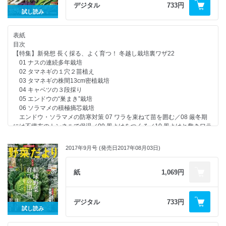
「堆肥場を畝に設ける進化した輪作」
デジタル
733円
読者プレゼント
「少量“超”多品目を実現する間作ワザ」
試し読み
タネだより
「野菜と残渣の畝半分交互連作」
【別冊付録】夏野菜に効く 元肥・待ち肥・追肥の秘策
「連作に向く固定種野菜の自家採種」
表紙
株がよみがえる“秘密の土づくり”と多年収穫のコツ ガッテン農法 アスパ
目次
ラガス名人になる！
【特集】新発想 長く採る、よく育つ！ 冬越し栽培裏ワザ22
【連載】木嶋先生の比べてわかる野菜の“性格”第17回［最終回］ 地表に
01 ナスの連続多年栽培
出たがるジャガイモと地下に潜りたがるヤマイモ
02 タマネギの１穴２苗植え
【連載】相関図でわかる植え合わせベストプラン(5) 冬の醍醐味、日本ホ
03 タマネギの株間13cm密植栽培
ウレンソウ。葉ネギと一緒なら最高のおいしさに！
04 キャベツの３段採り
みんなの野菜だより
05 エンドウの“巣まき”栽培
行列のできる 野菜だより相談所
06 ソラマメの積極摘芯栽培
【連載】岡本よりたかさんのその作業、なぜやるの？(5) ジャガイモの逆
エンドウ・ソラマメの防寒対策 07 ワラを束ねて苗を囲む／08 厳冬期
さ植え
には不織布のトンネルで保温／09 風よけをつくる／10 風よけと敷きワラ
次号予告／編集後記
11 レタスの雪下越冬栽培
読者アンケート
12 葉物野菜の軒下栽培
【連載】季節の畑しごとと野菜づくりのアイデアを紹介！ 我が家の畑し
2017年9月号 (発売日2017年08月03日)
13 ホウレンソウのムギ壁栽培
ごと［12月～1月］
14 シュンギクの超密植栽培
秋冬野菜でささっとつくる 男の簡単おつまみ
15 ３球植えで葉ニンニクづくり
紙
1,069円
みどりのゆびの案内板
16 ラッキョウの超浅植え栽培
読者プレゼント
17 ニンニクの浅植え栽培／18 ニンニクの銀マルチ栽培
タネだより
19 イチゴのエンドレス栽培
デジタル
733円
20 イチゴの超高畝栽培
試し読み
21 ミョウガの草マルチ越冬術