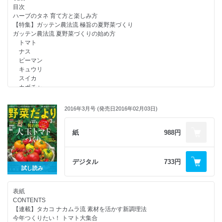
秋採りトウモロコシ
目次
秋ジャガイモ
ハーブのタネ 育て方と楽しみ方
夏まきニンジン
【特集】ガッテン農法流 極旨の夏野菜づくり
【連載】木嶋先生の比べてわかる野菜の“性格” 第8回 サヤを食べるイン
ガッテン農法流 夏野菜づくりの始め方
ゲンとマメを食べるエダマメ
トマト
【連載】1平方メートルからはじめる「自然菜園」(15) 今から始める秋
ナス
キュウリが“ブロッコリーの土”を育てる
ピーマン
ニンジン名人 齊藤完一さん 香り高く、甘いニンジンをつくる名人ワザを
キュウリ
大公開
スイカ
【連載】タカコ ナカムラ流 素材を活かす新調理法(5) 甘酒のスムージー
カボチャ
と夏野菜グリル
ズッキーニ
みんなの野菜だより
オクラ
行列のできる 野菜だより相談所
2016年3月号 (発売日2016年02月03日)
サトイモ
イベント＆新刊情報
ラッカセイ
次号予告／編集後記
ベテラン菜園家たちのアイデア夏野菜づくり
紙
988円
読者アンケート
【連載】西村和雄さんの畑の食いしん坊教室(35) 畑の中の変わりもの編
試してよかった！ 気になるグッズ 肥えた畑の土で元気な苗を育てる！
食用ホオズキ
野菜よろず瓦版
【連載】福田流ノンストップ超混植栽培② 防虫ネットハウス“守るーむ”を
デジタル
733円
【連載】岡本よりたかさんのプランターでつくる持続可能菜園(2) 雑草
つくる
試し読み
や虫たちの仕事
マルチ資材の使いこなしテク
【連載】我が家の畑しごと［6月～7月］
トウモロコシ、オクラの多本仕立て栽培
読者プレゼント
表紙
トウモロコシ 1本仕立て vs 2本仕立て vs 3本仕立て
【別冊付録】やさしい苗づくり 基本とコツ
CONTENTS
オクラ 1本仕立てから8本仕立てまでの収量を比較
【連載】タカコ ナカムラ流 素材を活かす新調理法
超簡単！ はじめてのボカシ肥料づくり
今年つくりたい！ トマト大集合
【連載】季節の野菜づくりステップアップ講座 木嶋先生の比べてわかる