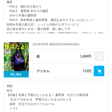
【連載】岡本よりたかさんのその作業、なぜやるの？(4) ハクサイ縛りと
極意
ラッキョウ
ホウレンソウの寒締め
Part 1 畑の水を知ろう
ニンニク
次号予告／編集後記
Part 2 夏野菜 水やりの極意
タマネギの苗づくり
読者アンケート
水やり不要の夏野菜
時短！ 熱湯土壌消毒ワザ
畑で楽しむスプラウト栽培
Part 3 秋冬野菜と越冬野菜 適切な水やりでもっとおいしく！
【綴込付録】“あったら便利”は自分でつくる！ アイデア農具DIY／01 水は
【連載】季節の畑しごとと野菜づくりのアイデアを紹介！ 我が家の畑し
目指せ丹波の黒大豆！ ふっくら大粒のエダマメづくり
けがいい形状の畝が簡単につくれる！ 「トンガリ畝ならし」
ごと［10月～11月］
厄介者を味方にする！ 夏の雑草 使い倒しワザ
02 長い畝でもスジまきがラクラク！「溝つけ鎮圧一輪車」／03 野菜を
野菜よろず瓦版
失敗を防ぐ達人ワザをポイント図解！ 家庭菜園の達人 田中さんちの秋
傷つけずに株間の除草・中耕ができる 「菜間ブラシ」
読者プレゼント
採り野菜づくり＆秋冬野菜の育苗ワザ
04 条間、株間を正確に線引き 「ビッグコンパス」
試してよかった！ 気になるグッズ ののじ かぼーちょうNEO
ニンジン
酸度調整、乾燥防止、雑草抑制が一度にできる優れワザ 福田流 ホウレ
2017年5月号 (発売日2017年04月03日)
【別冊付録】2018年（平成30年）菜園手帳
秋ジャガイモ
ンソウのもみ殻くん炭覆土栽培
インゲン
畝まるごと土づくり術
サツマイモ
紙
1,069円
【連載】木嶋先生の比べてわかる野菜の“性格”第15回 菌根菌を持たない
【秋冬野菜の育苗ワザ】ハクサイ、キャベツ、ブロッコリー、カリフラ
キャベツと菌根菌と仲良しレタス
ワー、タアサイ、レタス
【連載】相関図でわかる植え合わせベストプラン(3) 栽培のタイミング
イチゴの苗採り
デジタル
733円
が難しいハクサイ。ナスの株間が快適ポジション
耐暑性品種を選んで端境期をなくす リレー＆早まき 真夏に秋野菜をつ
試し読み
みんなの野菜だより
くろう！
行列のできる 野菜だより相談所
発見！ 我が家の新定番 有機栽培だから味わえる おいしいイタリア野
【連載】岡本よりたかさんのその作業、なぜやるの？(3) ナスの「更新
表紙
菜
剪定」
目次
Part 1 イタリア野菜の魅力と栽培のコツ
次号予告／編集後記
【特集】効果と手順がよくわかる！ 夏野菜 仕立ての新常識
Part 2 話題の『グストイタリア』を育ててみよう
読者アンケート
“仕立て”がわかる 野菜のホンネ＆人のホンネ
【連載】木嶋先生の比べてわかる野菜の“性格”第14回 ほったらかしのシ
野菜よろず瓦版
基本 仕立てのセオリーとルール
ソとちょっと甘やかすパクチー
【連載】季節の畑しごとと野菜づくりのアイデアを紹介！ 我が家の畑し
トマト
【連載】相関図でわかる植え合わせベストプラン(2) 雨季と乾季を生き
ごと［8月～9月］