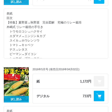
タマネギ名人になる！
試し読み
ハクサイの直まき移植栽培
ダイコンの株間15cm密植栽培
表紙
有用微生物EMでスピード堆肥づくり
目次
【連載】木嶋先生の比べてわかる野菜の“性格” 第9回 すぐに芽を出すダイ
【特集】夏野菜→秋野菜 完全図解 究極のリレー栽培
コンと芽を出したがらないニンジン
木嶋式 リレー栽培の手引き
【連載】1平方メートルからはじめる「自然菜園」(16) ダイコンは連作
トウモロコシ→ハクサイ
するほど肌がきれいにおいしくなる！
エダマメ→ニンジン＆カブ
【連載】タカコ ナカムラ流 素材を活かす新調理法 最終回 ナスとダイコ
スイカ→ホウレンソウ
ンのブレイズ
トマト→キャベツ
みんなの野菜だより
ナス→レタス
行列のできる 野菜だより相談所
ピーマン→ダイコン
イベント＆新刊情報
ショウガ→ブロッコリー
次号予告／編集後記
試してよかったリレー栽培
読者アンケート
秋冬野菜がうまくいく 夏の土づくり
試してよかった！ 気になるグッズ 初心者でも簡単な充電式草刈機！
2016年5月号 (発売日2016年04月02日)
【連載】西村和雄さんの畑の食いしん坊教室(36) 畑の中の変わりもの編
野菜よろず瓦版
金時ニンジン
【連載】岡本よりたかさんのプランターでつくる持続可能菜園(3) タネ
【連載】福田流ノンストップ超混植栽培(3) 循環型“生ごみ液肥”をつくる
紙
1,172円
は記憶する
“根活”でよみがえる！ 夏バテ野菜の復活ワザ
【連載】各地域から届く、季節の野菜づくりレポート 我が家の畑しごと
自然の好循環で 秋採り野菜づくり
［8月～9月］
地這いキュウリ
デジタル
733円
読者プレゼント
サツマイモ
試し読み
【別冊付録】福田流 秋冬野菜らくらく栽培ガイド
秋採りエダマメ
ツルありインゲン
表紙