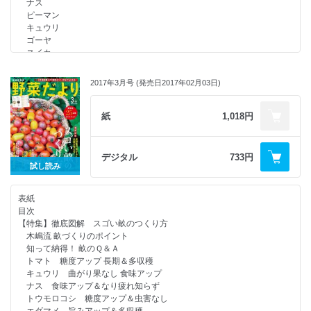
ナス
抜くニンジン。「相思相愛」の相手はカブ
保存法の工夫で収穫野菜を長く楽しむ
ピーマン
みんなの野菜だより
全国種苗会社 最新カタログ まるっとお届け！
キュウリ
行列のできる 野菜だより相談所
読者プレゼント
ゴーヤ
【連載】岡本よりたかさんのその作業、なぜやるの？(2) ニンジンの
試してよかった！ 気になるグッズ すっぽり虫よけカバー（大）で苗をガ
スイカ
「スジまき」と「間引き」
ード
カボチャ
次号予告／編集後記
【別冊付録】覚えておきたい先人たちの教え 野菜づくり 上達格言集
オクラ
読者アンケート
2017年3月号 (発売日2017年02月03日)
45
モロヘイヤ／バジル
野菜よろず瓦版
タイプ別 支柱の立て方
【連載】季節の畑しごとと野菜づくりのアイデアを紹介！ 我が家の畑し
道法流 垂直仕立て栽培
紙
1,018円
ごと［6月～7月］
「おうち野菜」の“サカタコンシェル”がすごい！
調味はシンプルに採れたて野菜を素直に味わう
味よし、姿よし、収量よし！ 家庭菜園の達人 田中さんちのピカイチ夏
読者プレゼント
野菜づくり
デジタル
733円
試してよかった！ 気になるグッズ ワンタッチスクリーンでイチゴの苗づ
トマト
試し読み
くり
ナス
【別冊付録】病虫害予防＆生育促進 ガッテン農法 お酢の驚き活用術
ピーマン
表紙
キュウリ
目次
カボチャ
【特集】徹底図解 スゴい畝のつくり方
ズッキーニ
木嶋流 畝づくりのポイント
オクラ
知って納得！ 畝のＱ＆Ａ
トウモロコシ
トマト 糖度アップ 長期＆多収穫
サトイモ
キュウリ 曲がり果なし 食味アップ
アスパラガス
ナス 食味アップ＆なり疲れ知らず
ミョウガ
トウモロコシ 糖度アップ＆虫害なし
夏野菜倍増計画 菜園家たちのアイデア全開！ 畑のスペース徹底活用術