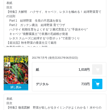
22 ネギのバケツ越冬術
表紙
【道法流】エンドウ、ソラマメ、イチゴの垂直仕立て栽培
目次
畑の“地力”パワーアップ講座 堆肥と緑肥の効果的な使い方
【特集】大解明 ハクサイ、キャベツ、レタスを極める！ 結球野菜育て
“地力”の立役者／“地力”を見分ける／“地力”をパワーアップさせる４つの
の法則
作業
Part 1 結球野菜 生長の不思議を探る
“地力”をパワーアップさせる堆肥の効果的な使い方 (1)炭素とリン酸に
Part 2 ガッテン農法 結球野菜 育てワザ
注目 (2)生育を見ながら少しずつ
ハクサイ 初期生育をよくする“２層式育苗土”と“手袋水やり”
涌井流 “地力”がアップするお手軽 堆肥づくり
キャベツ “発酵腐葉土”で表層の毛細根が発達
“地力”をパワーアップさせる緑肥の効果的な使い方 地上でも地中でも役
レタス スムーズに結球する“小型ポット”で若苗づくり
立つイネ科とマメ科
【道法流】秋冬野菜の垂直仕立て栽培
寒さ対策のアイデアと春の手入れのコツを紹介！ 家庭菜園の達人 田中さ
無農薬で防ぐ ヨトウムシ対策
んちの越冬野菜づくり＆真冬の菜っ葉栽培
基本の栽培手順に失敗回避の達人ワザをプラス！ 家庭菜園の達人 田中
タマネギ
さんちの秋植え野菜づくり みんな大好き15種
エンドウ
2017年7月号 (発売日2017年06月02日)
ダイコン
ソラマメ
ブロッコリー
菜花
カリフラワー
紙
1,018円
菜っ葉類
キャベツ
種イモ貯蔵術
ハクサイ
緑肥と刈り草(秘)活用テク
カブ
デジタル
733円
【連載】木嶋先生の比べてわかる野菜の“性格”第16回 １球ずつ植えるニ
ミズナ
試し読み
ンニクと３球ずつ植えるラッキョウ
レタス
【連載】相関図でわかる植え合わせベストプラン(4) 自己矛盾を抱えたソ
ホウレンソウ
ラマメ。親友のキャベツと一緒ならうまくいく！
表紙
コマツナ
みんなの野菜だより
目次
シュンギク
行列のできる 野菜だより相談所
【特集】徹底図解 野菜が欲しがるタイミングがよくわかる！ 水やりの
イチゴ