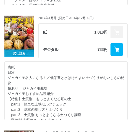
エダマメ 旨みアップ＆多収穫
１ｍ超えも折れずに収穫できる！ 高級野菜「自然薯」のアッと驚く超ラ
サトイモ 長期収穫 多収穫
クチン栽培法
カラーピーマン 糖度アップ＆長期収穫
メロン、スイカ名人になる！
ベテラン菜園家のアイデア畝づくり ナスのU字型畝
高糖度メロンをつくるワザ 完熟自然落下栽培
2017年1月号 (発売日2016年12月02日)
ベテラン菜園家のアイデア畝づくり サツマイモの山型畝
プランターで手軽にネットメロンづくり 高糖度“ころたん”栽培術
苗から始める夏野菜
大玉スイカをしっかり実らせるワザ 保温スタートダッシュ栽培
ガッテン農法 究極のミニ畝育苗術
紙
1,018円
【連載】木嶋先生の比べてわかる野菜の“性格”第13回 浅根で悪食家トウ
【連載】西村和雄さんの畑の食いしん坊教室(40)［最終回］ 畑の中の変
モロコシと深根で美食家オクラ
わりもの編 パプリカ
【連載】［新連載］相関図でわかる植え合わせベストプラン(1) トマト
【連載】福田流ノンストップ超混植栽培［最終回］ 試してよかった イ
デジタル
733円
の親友は、ラッカセイ。バジルとは競い合って育つ「よきライバル」
モのアイデアマルチ栽培
試し読み
応募者全員プレゼント
気になる新製品クローズアップ 井関農機“ちょこプチ”でワクワク野菜づく
みんなの野菜だより
り
行列のできる 野菜だより相談所
表紙
驚きのタネまきワザ
【連載】［新連載］岡本よりたかさんのその作業、なぜやるの？(1) ト
目次
ニンジン…タネの手揉みまき
マトの「芽かき」
ジャガイモ名人になる！／低栄養と水はけのよい土づくりがおいしさの秘
葉菜類…バラまき踏みつけまき
次号予告／編集後記
訣
ジャガイモ…雑草で風よけ栽培
読者アンケート
技あり！ ジャガイモ栽培
レタス…プチ客土まき
野菜よろず瓦版
ジャガイモおすすめ品種紹介
ネギ名人になる！
【連載】季節の畑しごとと野菜づくりのアイデアを紹介！ 我が家の畑し
【特集】土質別 もっとよくなる畑の土
ネギのエンドレス栽培
ごと［4月～5月］
part 1 簡単な土壌セルフチェック
ネギ栽培の基本
体験農園マイファーム
part 2 基本の耕し方と土づくり
長ネギ、葉ネギのアイデア栽培
読者プレゼント
part 3 土質別 もっとよくなる土づくり講座
特別レポート 試してよかった！ 気になるグッズ サポートウェア「ラクニ
試してよかった！ 気になるグッズ 支柱を結束するグッズ３種
野菜別 土質に合わせた土づくり
エ」
【別冊付録】無農薬栽培は土と畑の環境づくりから！ 病害虫に強い畑の
【連載】西村和雄さんの畑の食いしん坊教室(39) 畑の中の変わりもの編
肥料の量でコマツナはどう変わる!? 畑の適正施肥量をセルフチェック
つくり方
クワイ