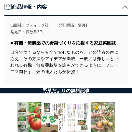
商品情報・内容
出版社：
ブティック社
発行間隔：隔月刊
発売日：偶数月3日
■ 有機・無農薬での野菜づくりを応援する家庭菜園誌
自分でつくるなら安全で安心なものを、との読者の声に
応え、その方法やアイデアが満載。一般には難しいとい
われる有機・無農薬栽培を誰もができるように、プロ・
アマ問わず、畑の達人たちが伝授！
野菜だよりの無料記事