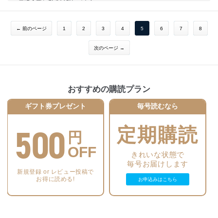
苗は下葉をかきながら育てる
【別冊付録】菜園ノート
無農薬！これでうまくいく福田流6つのワザ
イチゴを病虫害から守る! 達人たちの無農薬栽培テクニック
タネから育てる“森のイチゴ”づくり
← 前のページ
1
2
3
4
5
6
7
8
イチゴを手軽にコンテナ栽培
【連載】西村和雄さんの畑の食いしん坊教室
次のページ →
【連載】福田 俊さんに聞いてみた！
橋本流 はじめての堆肥づくり
エンドウ名人になる！
宮田流 タネ採り入門
おすすめの購読プラン
【連載】木嶋先生の比べてわかる野菜の“性格”
【連載】工藤夕貴さんのオーガニックライフ
ギフト券プレゼント
毎号読むなら
【連載】1平方メートルからはじめる「自然菜園」
わたしの“農LIFE”
みんなの野菜だより
500
定期購読
行列のできる 野菜だより相談所
円
農を「知る」「楽しむ」 イベントレポート
OFF
新刊情報
きれいな状態で
次号予告／編集後記
毎号お届けします
野菜よろず瓦版
新規登録 or レビュー投稿で
試してよかった！ 気になるグッズ
お得に読める!
お申込みはこちら
【連載】我が家の畑しごと
【連載】ドゥーパ！ 出張連載 菜園ワクワクDIY
【別冊付録】2016年版 菜園スケジュール帳