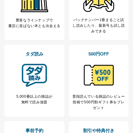
バックナンバー1冊まるごと試
豊富なラインナップで
し読み
したり、最新号も試し読
書店に並ばない本とも出会える
みできる
タダ読み
500円OFF
5,000冊以上の雑誌が
普段読んでいる雑誌のレビュー
無料で読み放題
投稿で
500円割ギフト券をプレ
ゼント
事前予約
割引や特典付き