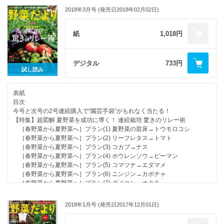
2018年3月号 (発売日2018年02月02日)
紙
1,018円
デジタル
733円
試し読み
表紙
目次
今号と次号の2号連続購入で“園芸手袋”がもれなく当たる！
【特集】超図解 夏野菜を成功に導く！ 連続栽培 驚きのリレー術
［春野菜から夏野菜へ］プラン(1) 夏野菜の苗床→トウモロコシ
［春野菜から夏野菜へ］プラン(2) リーフレタス→トマト
［春野菜から夏野菜へ］プラン(3) コカブ→ナス
［春野菜から夏野菜へ］プラン(4) ホウレンソウ→ピーマン
［春野菜から夏野菜へ］プラン(5) コマツナ→エダマメ
［春野菜から夏野菜へ］プラン(6) ニンジン→カボチャ
［春野菜から夏野菜へ］プラン(7) ダイコン→オクラ
［春野菜から夏野菜へ］プラン(8) ジャガイモ→ゴーヤ
［春野菜から夏野菜へ］プラン(9) ズッキーニ→インゲン
2018年1月号 (発売日2017年12月01日)
［春野菜から夏野菜へ］プラン(10) マルチムギ→サツマイモ
［越冬野菜から夏野菜へ］プラン(11) エンドウ→キュウリ