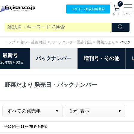
0
ログイン/
新規無料
登録
カート
メニュー
トップ
趣味・芸術 雑誌
ガーデニング・園芸 雑誌
野菜だより
バック
最新号
バックナンバー
増刊号・その他
026年08月03日
野菜だより 発売日・バックナンバー
全108件中
61 〜 75 件を表示