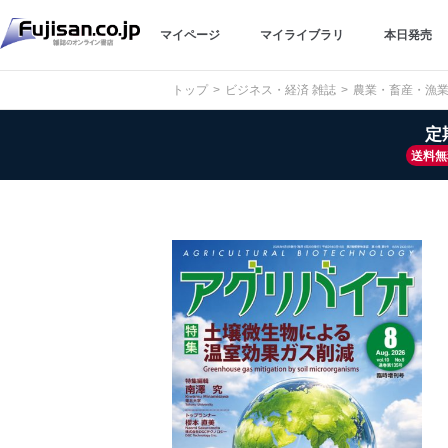
マイページ
マイライブラリ
本日発売
トップ
ビジネス・経済 雑誌
農業・畜産・漁業
定
送料無