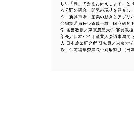
しい「農」の姿をお伝えします。と
アクセス制御
る分野の研究・開発の現状を紹介し
個人データを取り扱う
う，新興市場・産業の動きとアグリ
しています。
◇編集委員長◇篠崎一雄（国立研究開
学 名誉教授／東京農業大学 客員教
アクセス者の識別と認証
部長／日本バイオ産業人会議事務局 
機器に標準装備されて
人 日本農業研究所 研究員／東京大学
システムを使用する従
授）◇前編集委員長◇別府輝彦（日本
外部からの不正アクセス
個人データを取り扱う
個人データを取り扱う
としています。
情報システムの使用に伴
メール等により個人デ
個人情報保護マネジメントシ
当社は、内部監査及びマネ
の状態を維持します。