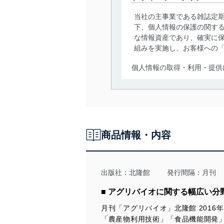
当社の主事業である雑誌定
下、個人情報の保護の関す
な情報資産であり、確実に保
組みを実施し、お客様への
個人情報の取得・利用・提供
当社は、個人情報の取得・
囲内で適法かつ公正な手段
利用、第三者への提供・開
いります。また、目的外利
商品情報・内容
法令遵守
当社は、個人情報に関連す
令及びその他の規範を常に
出版社：
北隆館
発行間隔：月刊
個人情報の安全管理措置
■ アグリバイオに関する幅広い
月刊「アグリバイオ」北隆館 201
当社は、個人情報の正確性
「農産物利用技術」「食品機能開発
漏えい、滅失またはき損の