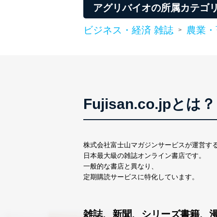
アグリバイオの所属カテゴ
株式会社富士山マガジンサ
代表取締役会長 西野 伸一
ビジネス・経済 雑誌
農業・
個人情報保護管理者: 経営管
>
２．利用目的
当社が取り扱う開示対象個
No
個人情報
Fujisan.co.jpとは？
当社の定期購読サービス
1
人情報
株式会社富士山マガジンサービスが運営す
2
当社にお問合わせいただ
日本最大級の雑誌オンライン書店です。
一般的な書店と異なり、
3
当社カスタマーQ＆Aサー
定期購読サービスに特化しています。
4
採用応募者の方の個人情
5
当社の従業者の個人情報
雑誌、新聞、シリーズ書籍、