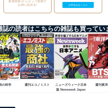
新規登録 or レビュー投稿で
お得に読める!
お申込みはこちら
個人情報保護マネジメントシステムに関するご相談及び苦情については
ていただきます。
ビス 個人情報問い合わせ係
雑誌の読者はこちらの雑誌も買ってい
ービス
郎
て
供の科学
週刊エコノミスト
ニューズウィーク日本
週刊東洋
版 Newsweek Japan
管理者を設置し、個人情報保護管理者の責任のもと、個人情報を取得・