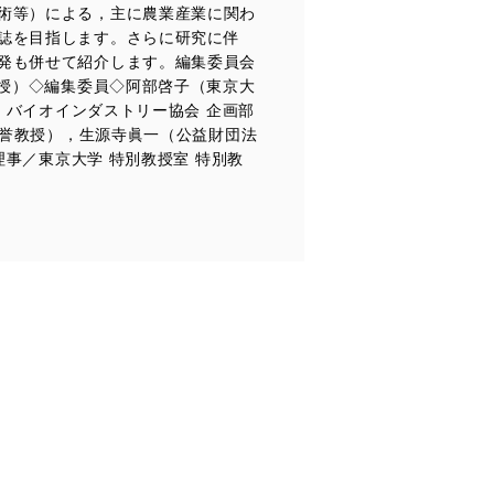
術等）による，主に農業産業に関わ
誌を目指します。さらに研究に伴
ータへの不要なアクセスを防止
発も併せて紹介します。編集委員会
教授）◇編集委員◇阿部啓子（東京大
）バイオインダストリー協会 企画部
名誉教授），生源寺眞一（公益財団法
ータベース等を取り扱う情報
理事／東京大学 特別教授室 特別教
の活用により、これを最新状態
ドを設定しています。
を継続的に改善し、常に最良