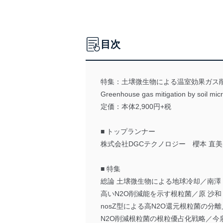
目次
特集：土壌微生物による温室効果ガス
Greenhouse gas mitigation by soil mi
定価：本体2,900円+税
■ トップランナー
株式会社DGCテクノロジー 櫻本 直美
■ 特集
総論 土壌微生物による地球冷却／南澤
高いN2O削減能を示す根粒菌／原 沙和
nosZ型による高N2O還元根粒菌の分離
N2O削減根粒菌の根粒優占化戦略／今