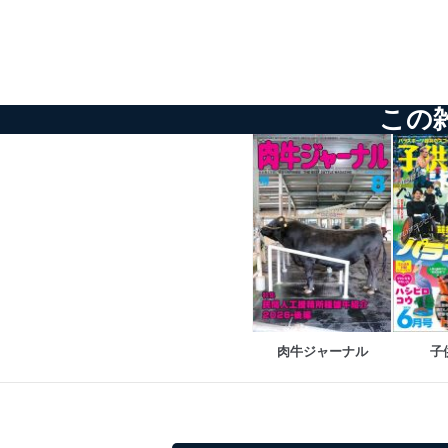
苦情及び相談受付け窓口
貴殿の個人情報及び当社の
適切、かつ迅速に対応させ
株式会社富士山マガジンサー
この
TEL：0570-200-223
FAX：03-5459-7073
e-mail：
cs@fujisan.co.jp
改訂：2025年2月20日
制定：2005年4月1日
株式会社富士山マガジンサ
代表取締役会長 西野 伸一
個人情報の取扱いについ
１．個人情報保護管理者
肉牛ジャーナル
子
当社は以下の個人情報保護
いたします。
東京都渋谷区南平台町16-11