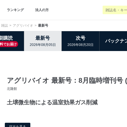
ランキング
法人の方
 雑誌
アグリバイオ
最新号
期購読
最新号
次号
バックナ
料でお届け
2026年08月05日
2026年08月20日
アグリバイオ 最新号：8月臨時増刊号 (発
北隆館
土壌微生物による温室効果ガス削減
目次を見る