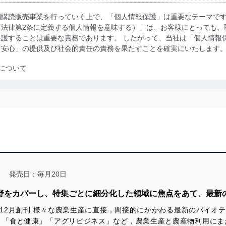
期購読販売事業を行っていく上で、「個人情報保護」は重要なテーマで
る法律第2条に定義する個人情報を意味する）」は、お客様にとっても、
護することは重要な責務であります。 したがって、当社は「個人情報
「安心」の提供及び社会的責任の責務を果たすことを確実にいたします
について
利用・提供に際して、その利用目的を明確にし、本人の同意を得たうえ
によって取得・利用・提供を行います。また、当社が保有している個人
示は行いません。当社においてはこれらの取り組みを確実にするため、
用を行わないために、適切な管理措置を講じます。
る法令、国が定める指針及びその他の規範を遵守します。また、当社の
適合させます。
発売日：毎月20日
分野をカバーし、特集ごとに細分化した領域に焦点をあて、最新
6年12月創刊 様々な農業生産に直接，間接的にかかわる最新のバイオ
及び安全性を確保するために、下記セキュリティ対策をはじめとする安
」「食と健康」「アグリビジネス」など，農業生産と農産物利用にま
防止及び是正に努めます。