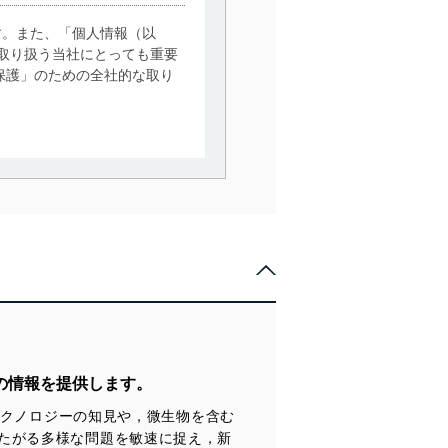
す。また、「個人情報（以
取り扱う当社にとっても重要
保護」のための全社的な取り
。
で利用目的の達成に必要な範
情報は、同意を得ずに目的外
従業者等の教育を徹底してま
管理の仕組みに、これらの法
の情報を提供します。
テクノロジーの知見や，微生物を含む
全対策を実施し、個人情報の
たがる多様な問題を敏速に捉え，新