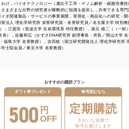
りわけ，バイオテクノロジー（遺伝子工学・ゲノム解析・細胞培養技
，さまざまな分野の研究者が横断的に知識を提供し，共有できる専門
ことのできる機器及び当該機器を取り扱う従業者を明確化し、 個人デ
バイオ関連製品・サービスの事業展開，実用化・商品化への研究・開
発法人 理化学研究所 栄誉研究員・名誉研究員／名古屋大学 特別
授），江面浩（筑波大学 生命環境系 特任教授），坂元 雄二（（一財
次長），佐藤和広（かずさDNA研究所 副理事長・所長／岡山大学 
いるユーザー制御機能（ユーザーアカウント制御）により、個人情報デ
・福島大学 名誉教授），吉田稔（国立研究開発法人 理化学研究所 
業者を識別・認証しています。
学士院会員／東京大学 名誉教授）
等の防止
機器等のオペレーティングシステムを最新の状態に保持しています。
機器等にセキュリティ対策ソフトウェア等を導入し、自動更新 機能等
おすすめの購読プラン
う漏洩等の防止
ータの含まれるファイルを送信する場合に、当該ファイルへのパスワー
ギフト券プレゼント
毎号読むなら
ステムの継続的改善
500
定期購読
円
ジメントレビューの機会を通じて、個人情報保護マネジメントシステム
OFF
きれいな状態で
毎号お届けします