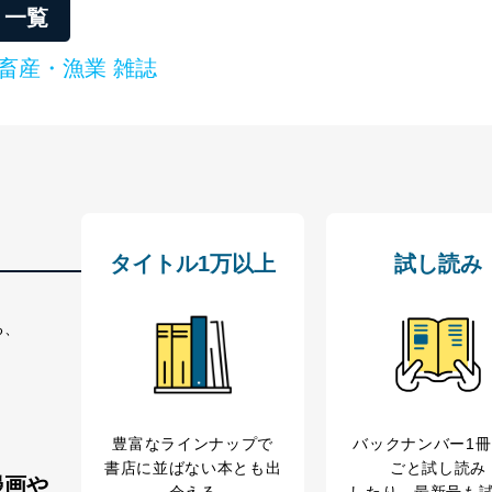
リ一覧
ービス
郎
畜産・漁業 雑誌
理グループディレクター 前田 嘉也
人情報の利用目的は次のとおりです。
の種類
利用目的
購入商品の配送のため
商品代金回収のため
等をご利用の方の個
ｅメール等による商品、サービス、キャンペーン等
タイトル1万以上
試し読み
個人が特定できない形で取得した閲覧履歴や購買履
味・嗜好に
応じた新商品・サービスに関する広告のため
る、
いた方の個人情報
お問い合わせ対応、トラブル対処、オペレーター教
カスタマーQ＆Aサイトの投稿内容の確認のため
ビス利用者
ｅメール等によるカスタマーQ＆Aサイトのサービ
ｅメール等による商品、サービス、キャンペーン等
豊富なラインナップで
バックナンバー1
報
採用選考、ご連絡のため
書店に並ばない本とも出
ごと試し読み
人事、総務などの雇用管理等のため
漫画や