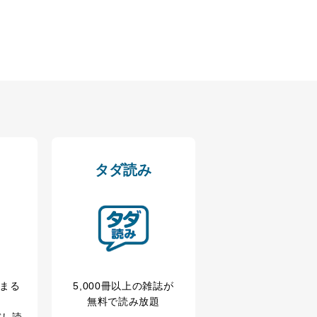
の広告の案内のため
タダ読み
歴等の情報を分析して、趣
育など応対品質向上のため
ス内容のご案内のため
の広告に関するご案内のため
冊まる
5,000冊以上の雑誌が
無料で読み放題