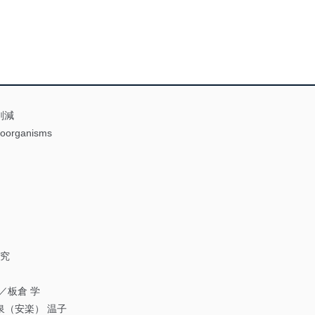
削減
croorganisms
 究
／板倉 学
泉（安楽） 温子