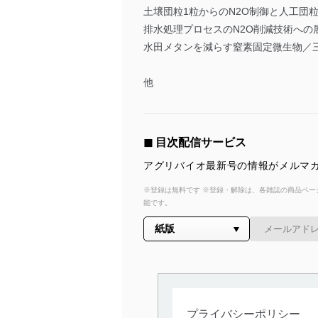
土壌団粒1粒からのN2O制御と人工団粒
排水処理プロセスのN2O削減技術への
水田メタンを減らす窒素固定微生物／三
他
◼︎ 目次配信サービス
アグリバイオ最新号の情報がメルマガ
※登録は無料です ※登録・解除は、各雑誌の商品ページ
能です。
プライバシーポリシー