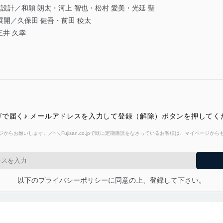
設計／和穎 朗太・河上 智也・松村 愛美・光延 聖
展開／久保田 健吾・前田 稜太
井 久幸
で届く♪ メールアドレスを入力して登録（解除）ボタンを押してく
からお願いします。／~＼Fujisan.co.jpで既に定期購読をなさっているお客様は、マイページ
以下のプライバシーポリシーに同意の上、登録して下さい。