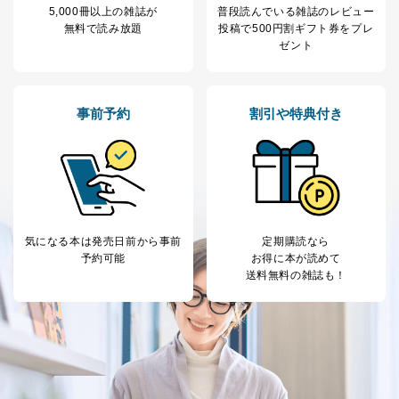
護管理者の責任のもと、個人情報を取得・アクセス・利
5,000冊以上の雑誌が
普段読んでいる雑誌のレビュー
用・提供・管理いたします。
無料で読み放題
投稿で
500円割ギフト券をプレ
ゼント
東京都渋谷区南平台町16-11
株式会社富士山マガジンサービス
代表取締役会長 西野 伸一郎
個人情報保護管理者: 経営管理グループディレクター 前
事前予約
割引や特典付き
田 嘉也
２．利用目的
当社が取り扱う開示対象個人情報の利用目的は次のとお
りです。
No
個人情報の種類
利用目的
気になる本は
発売日前から事前
定期購読なら
購入商品の配送のため
予約可能
お得に本が読めて
商品代金回収のため
送料無料の雑誌も！
ｅメール等による商品、サービ
ス、キャンペーン等の広告の案内
当社の定期購読サ
のため
1
ービス等をご利用
個人が特定できない形で取得した
の方の個人情報
閲覧履歴や購買履歴等の情報を分
析して、趣味・嗜好に
応じた新商品・サービスに関する