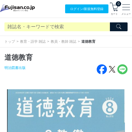
0
ログイン/
新規無料
登録
カート
メニュー
トップ
教育・語学 雑誌
教員・教師 雑誌
道徳教育
道徳教育
明治図書出版