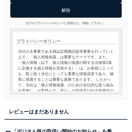
以下のプライバシーポリシーに同意の上、登録して下さい。
プライバシーポリシー
当社の主事業である雑誌定期購読販売事業を行っていく
上で、「個人情報保護」は重要なテーマです。また、
「個人情報（以下、個人情報の保護の関する法律第2条
に定義する個人情報を意味する）」は、お客様にとって
も、取り扱う当社にとっても重要な情報資産であり、確
実に保護することは重要な責務であります。 したがっ
て、当社は「個人情報保護」のための全社的な取り組み
を実施し、お客様への「安心」の提供及び社会的責任の
責務を果たすことを確実にいたします。
個人情報の取得・利用・提供について
レビューはまだありません
当社は、個人情報の取得・利用・提供に際して、その利
用目的を明確にし、本人の同意を得たうえで利用目的の
達成に必要な範囲内で適法かつ公正な手段によって取
「デジタル版の取扱い開始のお知らせ」を希