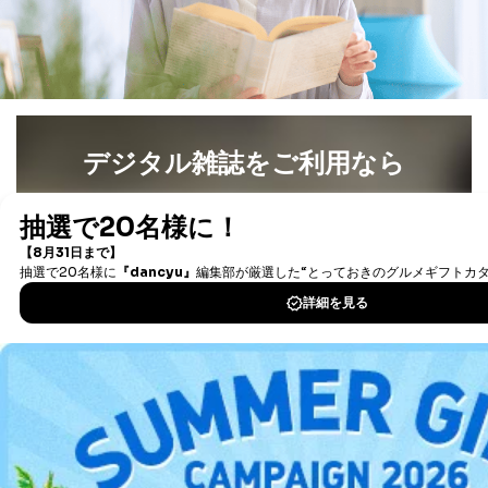
広告のため
当社にお問合わせ
お問い合わせ対応、トラブル対
2
いただいた方の個
処、オペレーター教育など応対品
人情報
質向上のため
カスタマーQ＆Aサイトの投稿内容
の確認のため
ｅメール等によるカスタマーQ＆A
デジタル雑誌をご利用なら
当社カスタマーQ＆
サイトのサービス内容のご案内の
3
Aサービス利用者
ため
ｅメール等による商品、サービ
最新号〜バックナンバーまで7000冊以上の雑誌
（電子
ス、キャンペーン等の広告に関す
書籍）が無料で読み放題！
るご案内のため
タダ読みサービス
を楽しもう！
採用応募者の方の
4
採用選考、ご連絡のため
個人情報
当社の従業者の個
人事、総務などの雇用管理等のた
DOWNLOAD FOR IOS
5
人情報
め
パートナー（提携
購入商品配送のため
DOWNLOAD FOR ANDROID
企業）からの委託
提携企業及びお客様がご購入され
により当社の
た商品の発売元企業からのｅメー
6
定期購読サービス
ル等による商品、
等をご利用の方の
サービス、キャンペーン等の広告
ご利用方法はこちら
個人情報
に関するご案内のため
当社のサービス利用状況の把握お