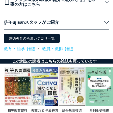
得・利用・提供を行います。また、当社が保有している
望の方はこちら
個人情報は、同意を得ずに目的外利用、第三者への提
供・開示は行いません。当社においてはこれらの取り組
みを確実にするため、従業者等の教育を徹底してまいり
ます。また、目的外利用を行わないために、適切な管理
Fujisanスタッフがご紹介
措置を講じます。
法令遵守
道徳教育の所属カテゴリ一覧
当社は、個人情報に関連する法令、国が定める指針及び
教育・語学 雑誌
教員・教師 雑誌
その他の規範を遵守します。また、当社の管理の仕組み
>
に、これらの法令及びその他の規範を常に適合させま
す。
この雑誌の読者はこちらの雑誌も買っています！
個人情報の安全管理措置
当社は、個人情報の正確性及び安全性を確保するため
に、下記セキュリティ対策をはじめとする安全対策を実
施し、個人情報の漏えい、滅失またはき損の防止及び是
正に努めます。
アクセス制御
個人データを取り扱うことのできる機器及び当該
機器を取り扱う従業者を明確化し、 個人データへ
初等教育資料
授業力 & 学級経営
総合教育技術
月刊生徒指導
の不要なアクセスを防止しています。