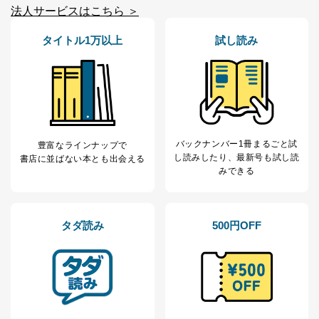
善し、常に最良の状態を維持します。
法人サービスはこちら ＞
苦情及び相談受付け窓口
タイトル1万以上
試し読み
貴殿の個人情報及び当社の個人情報保護マネジメントシ
ステムに関するご相談及び苦情については以下までご連
絡ください。
適切、かつ迅速に対応させていただきます。
株式会社富士山マガジンサービス 個人情報問い合わせ
係
バックナンバー1冊まるごと試
豊富なラインナップで
TEL：0570-200-223
し読み
したり、最新号も試し読
書店に並ばない本とも出会える
FAX：03-5459-7073
みできる
e-mail：
cs@fujisan.co.jp
改訂：2025年2月20日
制定：2005年4月1日
株式会社富士山マガジンサービス
タダ読み
500円OFF
代表取締役会長 西野 伸一郎
個人情報の取扱いについて
１．個人情報保護管理者
当社は以下の個人情報保護管理者を設置し、個人情報保