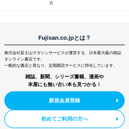
力
アクセス者の識別と認証
機器に標準装備されているユーザー制御機能（ユ
ーザーアカウント制御）により、個人情報データ
ベース等を取り扱う情報システムを使用する従業
者を識別・認証しています。
Fujisan.co.jpとは？
外部からの不正アクセス等の防止
個人データを取り扱う機器等のオペレーティング
株式会社富士山マガジンサービスが運営する、
日本最大級の雑誌
システムを最新の状態に保持しています。
オンライン書店です。
個人データを取り扱う機器等にセキュリティ対策
ソフトウェア等を導入し、自動更新 機能等の活用
一般的な書店と異なり、
定期購読サービスに特化しています。
により、これを最新状態としています。
雑誌、新聞、シリーズ書籍、漫画や
情報システムの使用に伴う漏洩等の防止
本屋にも無い古い本も見つかる！
メール等により個人データの含まれるファイルを
送信する場合に、当該ファイルへのパスワードを
設定しています。
新規会員登録
個人情報保護マネジメントシステムの継続的改善
初めてご利用の方へ
当社は、内部監査及びマネジメントレビューの機会を通
じて、個人情報保護マネジメントシステムを継続的に改