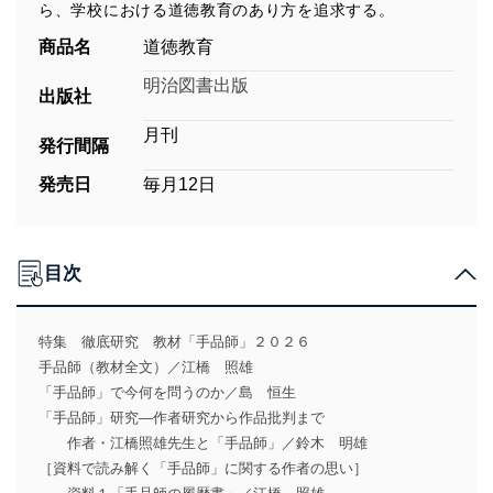
ら、学校における道徳教育のあり方を追求する。
商品名
道徳教育
明治図書出版
出版社
月刊
発行間隔
発売日
毎月12日
目次
特集 徹底研究 教材「手品師」２０２６
手品師（教材全文）／江橋 照雄
「手品師」で今何を問うのか／島 恒生
「手品師」研究―作者研究から作品批判まで
作者・江橋照雄先生と「手品師」／鈴木 明雄
［資料で読み解く「手品師」に関する作者の思い］