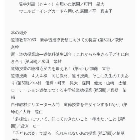
哲学対話（ｐ４ｃ）を用いた展開／町田 晃大
ウェルビーイングカードを用いた展開／平 真由子
本の紹介
道徳教育2030―新学習指導要領に向けての提言 (第5回)／萩野
奈幹
新・道徳授業論―道徳科誕生10年！これからを生きる子どもに向
き合う (第5回)／永田 繁雄
道徳授業の臨機応変力を鍛える！ (第5回)／加藤 宣行
道徳授業 ４人４様 同じ教材、違う授業。そこに先生の工夫あ
り (第5回)／中村 優輝・町田 晃大・森岡 健太・山崎 太輔
ローテーション道徳でつくる中学校道徳授業 (第5回)／真壁 佑
輔
自作教材クリエーター入門 道徳授業をデザインする12か月 (第
5回)／大野 睦仁
「多様性」について、知っておきたいこと・考えたいこと (第5
回)／岩渕 功一
「子どもの姿」で語る 忘れられないあの授業 (第17回)／植草