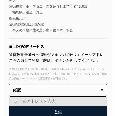
伸之
道徳授業＝ホープ＆エースを紹介します！ (第160回)
福島県／渡邉 真魚
編集後記／Ｃ
道徳研究探訪記 (第5回)
今月の１枚／旅の思い出／佐々木 篤史
◼︎ 目次配信サービス
道徳教育最新号の情報がメルマガで届く♪ メールアドレ
スを入力して登録（解除）ボタンを押してください。
※登録は無料です ※登録・解除は、各雑誌の商品ページからお願いします。／~＼
Fujisan.co.jpで既に定期購読をなさっているお客様は、マイページからも登録・解除
及び宛先メールアドレスの変更手続きが可能です。