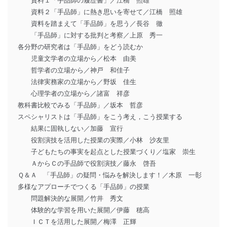
資料１「手品師の履歴書」／江橋 照雄
資料２「手品師」に熱き思いを寄せて／江橋 照雄
資料を踏まえて「手品師」を思う／長谷 徹
「手品師」に対する批判と考察／上原 秀一
各分野の研究者は「手品師」をどう読むか
児童文学者の立場から／松本 由美
哲学者の立場から／神戸 和佳子
法律実務家の立場から／野坂 佳生
心理学者の立場から／諸富 祥彦
教科書比較でみる「手品師」／坂本 哲彦
スペシャリストは「手品師」をこう考え，こう授業する
結果に固執しない／加藤 宣行
役割演技を活用した授業の実際／小林 沙友里
子どもたちの事実を起点とした授業づくり／塩家 崇生
ＡからＣの手品師で役割演技／藤永 啓吾
Ｑ＆Ａ 「手品師」の疑問・悩みを解決します！／木原 一彰
多様なアプローチでつくる「手品師」の授業
問題解決的な展開／竹井 秀文
体験的な学習を用いた展開／伊藤 穂高
ＩＣＴを活用した展開／梅澤 正輝