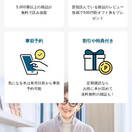
場合
5,000冊以上の雑誌が
普段読んでいる雑誌のレビュー
③国の機関又は地方公共団体が法令の定める事務を遂行
無料で読み放題
投稿で
500円割ギフト券をプレ
することに対して協力する必要がある場合であって、利
ゼント
用目的を本人に通知し、又は公表することによって当該
事務の遂行に支障を及ぼすおそれがあるとき
④開示対象個人情報の利用目的が明らかな場合
事前予約
割引や特典付き
開示対象個人情報については、保有個人データの本人ま
たはその代理人からの利用目的の通知、開示、変更等
（内容の訂正、追加または削除）、利用停止等（「利用
の停止または消去」「第三者への提供の停止」）の求め
に対応させていただいております。 当社顧客の皆様の
個人情報は「マイページ」にログインしていただくこと
で、訂正、追加、変更を行っていただくことが出来ま
気になる本は
発売日前から事前
定期購読なら
す。マイページをご利用いただけない方、その他の方に
予約可能
お得に本が読めて
つきましては、下記Aをご覧ください。 また、ご登録い
送料無料の雑誌も！
ただいた個人情報のうち、市町村などの名称および郵便
番号、金融機関の名称あるいはクレジットカードの有効
期限など、商品のお届けやご請求を行う上で支障がある
情報に変更があった場合には、当社が登録情報を変更さ
せていただく場合があります。
A.開示等の求めの申し出先、提出していただく書面等