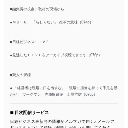
■編集長の視点／取材の現場から
●ＭＵＦＧ、 「らしくない」 改革の意味（074p）
■日経ビジネスＬＩＶＥ
●見逃したＬＩＶＥをアーカイブ視聴できます（076p）
■賢人の警鐘
● 「経営者は現場に口を出すな。 現場に担当を持って手足を動
かせ」 ワークマン 専務取締役 土屋哲雄（078p）
◼︎ 目次配信サービス
日経ビジネス最新号の情報がメルマガで届く♪ メールア
ドレスを入力して登録（解除）ボタンを押してくださ