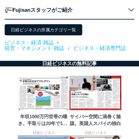
当社が取り扱う開示対象個人情報の利用目的は次のとお
りです。
Fujisanスタッフがご紹介
No
個人情報の種類
利用目的
購入商品の配送のため
商品代金回収のため
日経ビジネスの所属カテゴリ一覧
ｅメール等による商品、サービ
ス、キャンペーン等の広告の案内
ビジネス・経済 雑誌
>
当社の定期購読サ
のため
経営・マネジメント 雑誌
ビジネス・経済専門誌
/
1
ービス等をご利用
個人が特定できない形で取得した
の方の個人情報
閲覧履歴や購買履歴等の情報を分
日経ビジネスの無料記事
析して、趣味・嗜好に
応じた新商品・サービスに関する
広告のため
当社にお問合わせ
お問い合わせ対応、トラブル対
2
いただいた方の個
処、オペレーター教育など応対品
人情報
質向上のため
カスタマーQ＆Aサイトの投稿内容
の確認のため
ｅメール等によるカスタマーQ＆A
年収1000万円世帯の嘆
サイバー空間に渦巻く陰
当社カスタマーQ＆
サイトのサービス内容のご案内の
3
き。手取りは20年で11%
謀。英国人スパイの独白
Aサービス利用者
ため
ｅメール等による商品、サービ
ダウン
日経ビジネス
日経ビジネス
ス、キャンペーン等の広告に関す