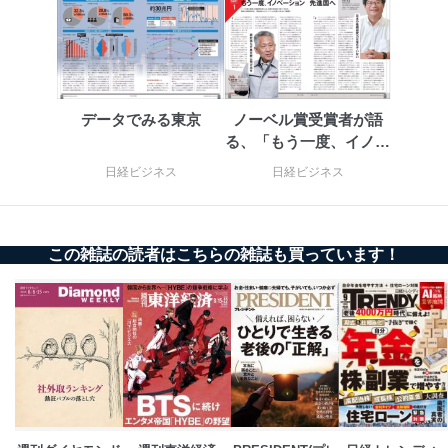
るご案内のため
採用応募者の方の
4
採用選考、ご連絡のため
個人情報
当社の従業者の個
人事、総務などの雇用管理等のた
5
人情報
め
パートナー（提携
購入商品配送のため
データでみる東京
ノーベル賞受賞者が語
企業）からの委託
提携企業及びお客様がご購入され
る、「もう一度、イノベ
により当社の
た商品の発売元企業からのｅメー
6
ーション先進国へ」
定期購読サービス
ル等による商品、
日経ビジネス
日経ビジネス
等をご利用の方の
サービス、キャンペーン等の広告
個人情報
に関するご案内のため
当社のサービス利用状況の把握お
よびその分析のため
この雑誌の読者はこちらの雑誌も買っています！
お問い合わせ対応、トラブル対
SNS公式アカウン
処、オペレーター教育など応対品
7
トに登録された方
質向上のため
の個人情報
その他当社のプライバシーポリシ
ー等にて公表する利用目的達成の
ため
※上記の利用目的のうちNo.1～5については保有個人デ
ータ（開示対象個人情報）の利用目的であり、下記4.の
開示等のご請求に対応させていただきます。
なお、6、7については、パートナー（提携企業）様又は