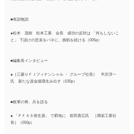
■有訓無訓
●松本 茂樹 松本工業 会長 成功の反対は 「何もしないこ
と」 下請けの悲哀をバネに、挑戦を続ける（005p）
■編集長インタビュー
●［三菱ＵＦＪフィナンシャル ・ グループ社長］ 半沢淳一
氏 新たな資金循環生み出す（030p）
■敗軍の将、兵を語る
● 「ＰＦＡＳ発生源」 で窮地に 前田貴広氏 ［満栄工業社
長］（050p）