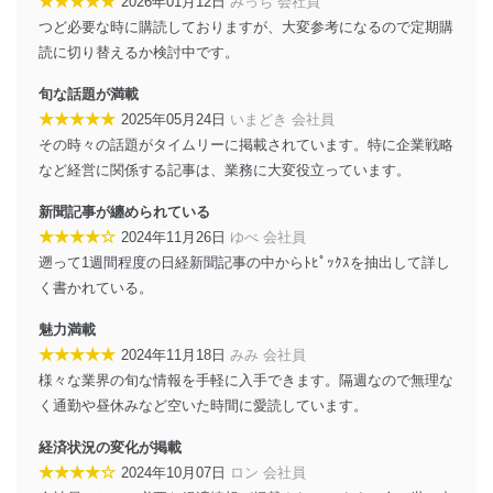
★★★★★
に、これらの法令及びその他の規範を常に適合させま
2026年01月12日
みっち 会社員
す。
つど必要な時に購読しておりますが、大変参考になるので定期購
読に切り替えるか検討中です。
個人情報の安全管理措置
旬な話題が満載
当社は、個人情報の正確性及び安全性を確保するため
★★★★★
2025年05月24日
いまどき 会社員
に、下記セキュリティ対策をはじめとする安全対策を実
施し、個人情報の漏えい、滅失またはき損の防止及び是
その時々の話題がタイムリーに掲載されています。特に企業戦略
正に努めます。
など経営に関係する記事は、業務に大変役立っています。
アクセス制御
新聞記事が纏められている
個人データを取り扱うことのできる機器及び当該
★★★★☆
2024年11月26日
ゆべ 会社員
機器を取り扱う従業者を明確化し、 個人データへ
の不要なアクセスを防止しています。
遡って1週間程度の日経新聞記事の中からﾄﾋﾟｯｸｽを抽出して詳し
く書かれている。
アクセス者の識別と認証
機器に標準装備されているユーザー制御機能（ユ
魅力満載
ーザーアカウント制御）により、個人情報データ
★★★★★
2024年11月18日
みみ 会社員
ベース等を取り扱う情報システムを使用する従業
様々な業界の旬な情報を手軽に入手できます。隔週なので無理な
者を識別・認証しています。
く通勤や昼休みなど空いた時間に愛読しています。
外部からの不正アクセス等の防止
個人データを取り扱う機器等のオペレーティング
経済状況の変化が掲載
システムを最新の状態に保持しています。
★★★★☆
2024年10月07日
ロン 会社員
個人データを取り扱う機器等にセキュリティ対策