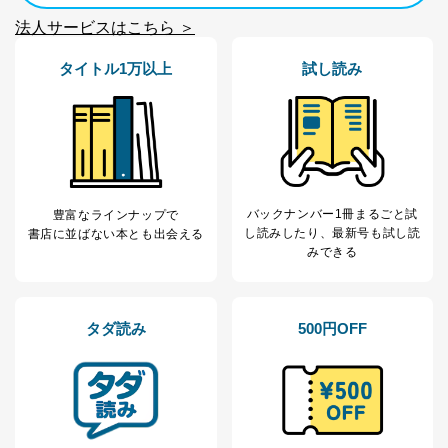
供先企業に個人情報を開示することがあります。
委託・提供先企業は具体的には以下のような企業です
法人サービスはこちら ＞
が、これらに限りません。
委託先：カスタマーサポート支援会社 、クレジッ
タイトル1万以上
試し読み
トカード決済などの決済代行・料金回収会社、広
告配信サービス会社
提供先：出版社、出版物発売元、卸売会社、販売
店など商品の供給者、梱包会社、配送会社、新聞
販売店などの梱包・配送・配達会社
４．開示対象個人情報の「開示」「訂正」等の請求につ
いて
バックナンバー1冊まるごと試
豊富なラインナップで
し読み
したり、最新号も試し読
書店に並ばない本とも出会える
当社は、本人から、開示対象個人情報について利用目的
みできる
の通知を求められた場合には、遅滞なくこれに応じま
す。ただし、以下①～④のいずれかに該当する場合は、
利用目的の通知を行なうことはできません。そのとき
は、本人に遅滞無くその旨を通知するとともに、理由を
タダ読み
500円OFF
説明させていただきます。
①利用目的を本人に通知し、又は公表することによって
本人又は第三者の生命、身体、財産その他の権利利益を
害するおそれがある場合
②利用目的を本人に通知し、又は公表することによって
当該事業者の権利又は正当な利益を害するおそれがある