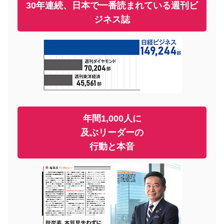
30年連続、日本で一番読まれている週刊ビ
ジネス誌
年間1,000人に
及ぶリーダーの
行動と本音