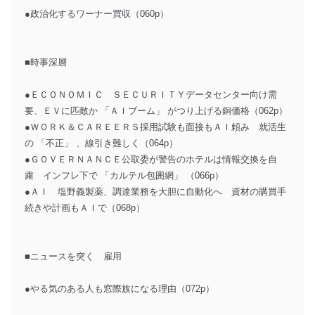
●政治化するワーナー買収（060p）
■時事深層
●ＥＣＯＮＯＭＩＣ ＳＥＣＵＲＩＴＹデータセンター向け需
要、ＥＶに匹敵か 「ＡＩブーム」 がつり上げる銅価格（062p）
●ＷＯＲＫ＆ＣＡＲＥＥＲＳ採用試験も面接もＡＩ頼み 就活生
の 「不正」 、線引き難しく（064p）
●ＧＯＶＥＲＮＡＮＣＥ公取委が警告のホテルは情報交換を自
粛 インフレ下で 「カルテル包囲網」 （066p）
●ＡＩ 塩野義製薬、調達業務を大胆に自動化へ 資材の購買手
続きや計画もＡＩで（068p）
■ニュースを突く 雇用
●やる気のある人も窓際族になる理由（072p）