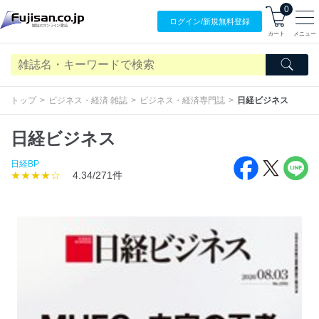
0
ログイン/
新規無料
登録
カート
メニュー
トップ
ビジネス・経済 雑誌
ビジネス・経済専門誌
日経ビジネス
日経ビジネス
日経BP
★★★★☆
4.34/271件