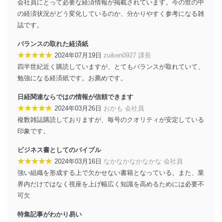
会社員にとって必要な経済情報が掲載されています。今の世の中
ソフトウェア等を導入し、自動更新 機能等の活用
の経済状況がどう変化しているのか、分かりやすく参考になる雑
により、これを最新状態としています。
誌です。
情報システムの使用に伴う漏洩等の防止
バランスの取れた経済紙
メール等により個人データの含まれるファイルを
送信する場合に、当該ファイルへのパスワードを
★★★★★
2024年07月19日
zuiken0927 課長
設定しています。
四半世紀近く購読していますが、とてもバランスが取れていて、
勉強になる経済紙です。お薦めです。
個人情報保護マネジメントシステムの継続的改善
日経関連ならではの情報が信頼できます
当社は、内部監査及びマネジメントレビューの機会を通
★★★★★
2024年03月26日
おかも 会社員
じて、個人情報保護マネジメントシステムを継続的に改
善し、常に最良の状態を維持します。
複数雑誌購読しておりますが、毎号のクオリティが安定している
印象です。
苦情及び相談受付け窓口
ビジネス書としてのバイブル
貴殿の個人情報及び当社の個人情報保護マネジメントシ
★★★★★
2024年03月16日
なかなかなかなかな 会社員
ステムに関するご相談及び苦情については以下までご連
強い組織を形成する上で欠かせない書籍となっている。また、業
絡ください。
適切、かつ迅速に対応させていただきます。
界内だけではなく視座を上げ幅広く知識を高めるためには必要不
可欠
株式会社富士山マガジンサービス 個人情報問い合わせ
係
特集記事がわかり易い
TEL：0570-200-223