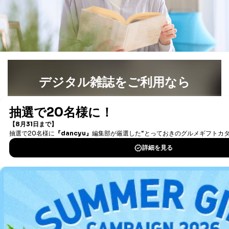
開示等の求めは、電話又は電子メールにて下記までお申
し付けください。開示等の求めに際して提出していただ
く書面等については、その際にご案内いたします。
■電話による場合
TEL:0570-200-223
株式会社富士山マガジンサービス 個人情報問い合わせ
係
受付時間：10:00～17:00（土、日、祝、年末年始休業）
デジタル雑誌をご利用なら
■電子メールによる場合
最新号〜バックナンバーまで7000冊以上の雑誌
（電子
e-mail：
cs@fujisan.co.jp
書籍）が無料で読み放題！
タダ読みサービス
を楽しもう！
B.開示等の対応に際して、以下記載の項目のうち2項目
以上での本人確認を実施させていただきます。
商品を購入された個人のお客様：氏名、住所、電話番
DOWNLOAD FOR IOS
号、顧客番号、メールアドレス
商品を購入された法人のお客様：氏名、会社名、部署
DOWNLOAD FOR ANDROID
名、会社住所、電話番号、顧客番号、メールアドレス
採用に応募された方：氏名、住所、所属学校（会社）
名
お取引先様：会社名、部署名、氏名、住所
ご利用方法はこちら
株主様：氏名、住所、（会社名）