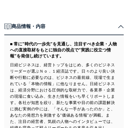
商品情報・内容
■ 常に”時代の一歩先”を見通し、注目すべき企業・人物
への直接取材をもとに独自の視点で”実践に役立つ情
報”を発信し続けています。
日経ビジネスは、経営トップをはじめ、多くのビジネス
リーダーが選ぶＮｏ．１経済誌です。日々のより良い決
断や行動に必要なのは、ビジネスの最前線、現場で生ま
れている「本物の情報」に他なりません。日経ビジネス
は、経済分野における圧倒的な取材力で、各業界・企業
の現場に食い込み、生きた情報をいち早くリポートしま
す。各社が知恵を絞り、新たな事業や目の前の課題解決
に挑む実例の中には、「そんな一手があったのか」と、
あなたの発想力を刺激する“価値ある情報”が満載。ま
た、注目の経営者、気鋭の人物へのインタビューでは、
組織を背負って戦うリーダーたちの本音を引き出し、