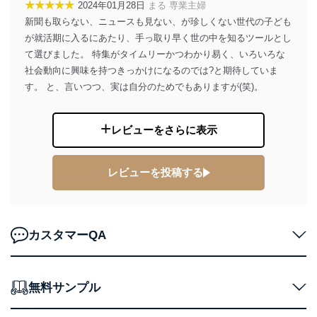
★★★★★
2024年01月28日
まる 専業主婦
FAX：03-5459-7073
新聞も取らない、ニュースも見ない、が珍しくない世代の子ども
e-mail：
cs@fujisan.co.jp
が就活期に入るにあたり、手っ取り早く世の中を知るツールとし
改訂：2025年2月20日
て選びました。 特集がタイムリーかつわかり易く、いろいろな
制定：2005年4月1日
社会動向に興味を持つきっかけになるのでは?と期待していま
株式会社富士山マガジンサービス
代表取締役会長 西野 伸一郎
す。 と、言いつつ、実は自分のためでもありますが(笑)。
個人情報の取扱いについて
レビューをさらに表示
１．個人情報保護管理者
当社は以下の個人情報保護管理者を設置し、個人情報保
レビューを投稿する
護管理者の責任のもと、個人情報を取得・アクセス・利
用・提供・管理いたします。
東京都渋谷区南平台町16-11
株式会社富士山マガジンサービス
カスタマーQA
代表取締役会長 西野 伸一郎
個人情報保護管理者: 経営管理グループディレクター 前
田 嘉也
無料サンプル
２．利用目的