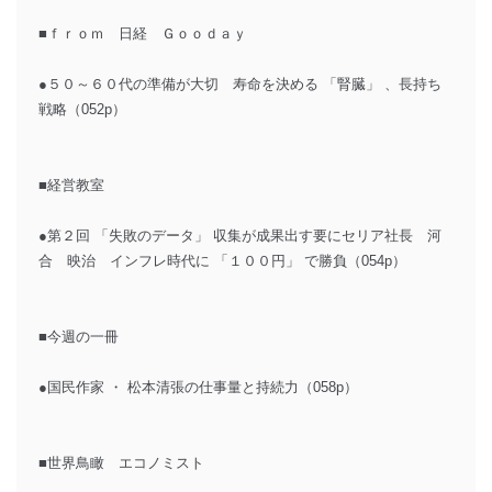
■ｆｒｏｍ 日経 Ｇｏｏｄａｙ
●５０～６０代の準備が大切 寿命を決める 「腎臓」 、長持ち
戦略（052p）
■経営教室
●第２回 「失敗のデータ」 収集が成果出す要にセリア社長 河
合 映治 インフレ時代に 「１００円」 で勝負（054p）
■今週の一冊
●国民作家 ・ 松本清張の仕事量と持続力（058p）
■世界鳥瞰 エコノミスト