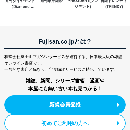
週刊ダイヤモンド
週刊東洋経済
PRESIDENT(プレ
日経トレンディ 
各SNS運営会社様にご請求いただきますようお願い致し
（Diamond 
ジデント)
(TRENDY)
ます。
WEEKLY）
３．個人情報の第三者提供について
当社は、取得した個人情報を適切に管理し､あらかじめ
本人の同意を得ることなく第三者に提供することはあり
ません。ただし、次の場合は除きます。
Fujisan.co.jpとは？
法令に基づく場合
人の生命､身体または財産の保護のために必要がある
株式会社富士山マガジンサービスが運営する、
日本最大級の雑誌
場合であって、本人の同意を得ることが困難であると
オンライン書店です。
き。
一般的な書店と異なり、
定期購読サービスに特化しています。
公衆衛生の向上または児童の健全な育成の推進のため
に特に必要がある場合であって、本人の同意を得るこ
雑誌、新聞、シリーズ書籍、漫画や
とが困難である場合。
国の機関もしくは地方公共団体またはその委託を受け
本屋にも無い古い本も見つかる！
た者が法令の定める事務を遂行することに対して協力
する必要がある場合であって、本人の同意を得ること
により当該事務の遂行に支障を及ぼすおそれがあると
新規会員登録
き。
上記２．の利用目的を実施するために守秘義務を結ん
だ企業に、業務の一部として個人情報の取扱いを委
初めてご利用の方へ
託・提供する場合、その業務に必要な範囲で委託・提