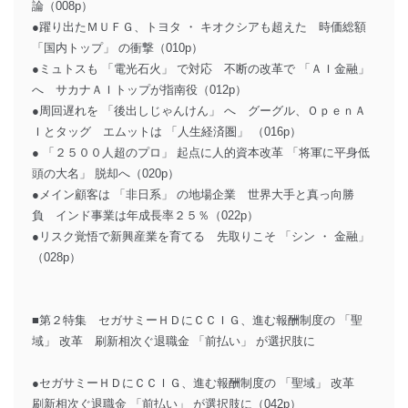
論（008p）
●躍り出たＭＵＦＧ、トヨタ ・ キオクシアも超えた 時価総額
「国内トップ」 の衝撃（010p）
●ミュトスも 「電光石火」 で対応 不断の改革で 「ＡＩ金融」
へ サカナＡＩトップが指南役（012p）
●周回遅れを 「後出しじゃんけん」 へ グーグル、ＯｐｅｎＡ
Ｉとタッグ エムットは 「人生経済圏」 （016p）
● 「２５００人超のプロ」 起点に人的資本改革 「将軍に平身低
頭の大名」 脱却へ（020p）
●メイン顧客は 「非日系」 の地場企業 世界大手と真っ向勝
負 インド事業は年成長率２５％（022p）
●リスク覚悟で新興産業を育てる 先取りこそ 「シン ・ 金融」
（028p）
■第２特集 セガサミーＨＤにＣＣＩＧ、進む報酬制度の 「聖
域」 改革 刷新相次ぐ退職金 「前払い」 が選択肢に
●セガサミーＨＤにＣＣＩＧ、進む報酬制度の 「聖域」 改革
刷新相次ぐ退職金 「前払い」 が選択肢に（042p）