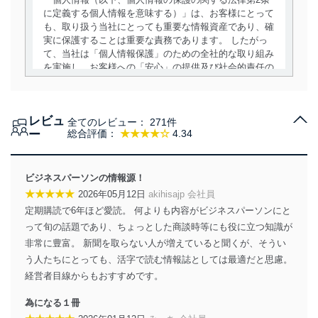
に定義する個人情報を意味する）」は、お客様にとって
も、取り扱う当社にとっても重要な情報資産であり、確
実に保護することは重要な責務であります。 したがっ
て、当社は「個人情報保護」のための全社的な取り組み
を実施し、お客様への「安心」の提供及び社会的責任の
責務を果たすことを確実にいたします。
個人情報の取得・利用・提供について
レビュ
全てのレビュー：
271件
当社は、個人情報の取得・利用・提供に際して、その利
ー
総合評価：
★★★★☆
4.34
用目的を明確にし、本人の同意を得たうえで利用目的の
達成に必要な範囲内で適法かつ公正な手段によって取
得・利用・提供を行います。また、当社が保有している
ビジネスパーソンの情報源！
個人情報は、同意を得ずに目的外利用、第三者への提
★★★★★
2026年05月12日
akihisajp 会社員
供・開示は行いません。当社においてはこれらの取り組
定期購読で6年ほど愛読。 何よりも内容がビジネスパーソンにと
みを確実にするため、従業者等の教育を徹底してまいり
ます。また、目的外利用を行わないために、適切な管理
って旬の話題であり、ちょっとした商談時等にも役に立つ知識が
措置を講じます。
非常に豊富。 新聞を取らない人が増えていると聞くが、そうい
う人たちにとっても、活字で読む情報誌としては最適だと思慮。
法令遵守
経営者目線からもおすすめです。
当社は、個人情報に関連する法令、国が定める指針及び
為になる１冊
その他の規範を遵守します。また、当社の管理の仕組み