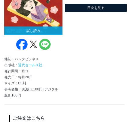
目次を見る
試し読み
雑誌：バンクビジネス
出版社：
近代セールス社
発行間隔：月刊
発売日：毎月20日
サイズ：B5判
参考価格：[紙版]1,100円 [デジタル
版]1,100円
ご注文はこちら