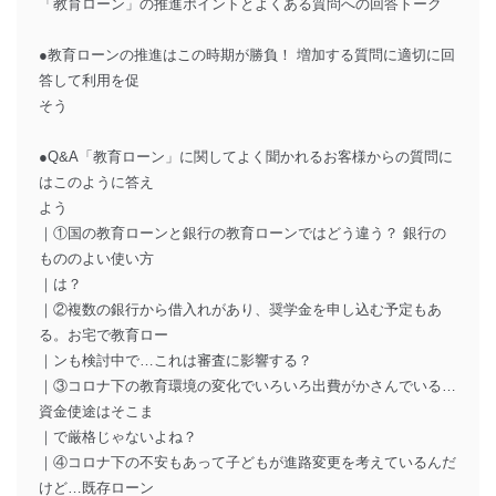
「教育ローン」の推進ポイントとよくある質問への回答トーク
●教育ローンの推進はこの時期が勝負！ 増加する質問に適切に回
答して利用を促
そう
●Q&A「教育ローン」に関してよく聞かれるお客様からの質問に
はこのように答え
よう
｜①国の教育ローンと銀行の教育ローンではどう違う？ 銀行の
もののよい使い方
｜は？
｜②複数の銀行から借入れがあり、奨学金を申し込む予定もあ
る。お宅で教育ロー
｜ンも検討中で…これは審査に影響する？
｜③コロナ下の教育環境の変化でいろいろ出費がかさんでいる…
資金使途はそこま
｜で厳格じゃないよね？
｜④コロナ下の不安もあって子どもが進路変更を考えているんだ
けど…既存ローン