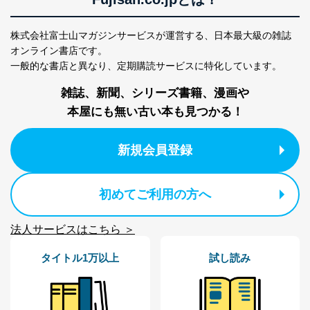
FAX：03-5459-7073
e-mail：
cs@fujisan.co.jp
株式会社富士山マガジンサービスが運営する、
日本最大級の雑誌
改訂：2025年2月20日
オンライン書店です。
制定：2005年4月1日
一般的な書店と異なり、
定期購読サービスに特化しています。
株式会社富士山マガジンサービス
代表取締役会長 西野 伸一郎
雑誌、新聞、シリーズ書籍、漫画や
個人情報の取扱いについて
本屋にも無い古い本も見つかる！
１．個人情報保護管理者
新規会員登録
当社は以下の個人情報保護管理者を設置し、個人情報保
護管理者の責任のもと、個人情報を取得・アクセス・利
用・提供・管理いたします。
初めてご利用の方へ
東京都渋谷区南平台町16-11
株式会社富士山マガジンサービス
法人サービスはこちら ＞
代表取締役会長 西野 伸一郎
個人情報保護管理者: 経営管理グループディレクター 前
タイトル1万以上
試し読み
田 嘉也
２．利用目的