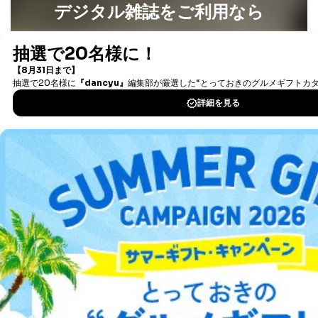
各SNS運営会社様にご請求いただきますようお願い致し
デジタル雑誌をご利用なら
ます。
最新号〜バックナンバーまで7000冊以上の雑誌
（電子
３．個人情報の第三者提供について
書籍）が無料で読み放題！
当社は、取得した個人情報を適切に管理し､あらかじめ
タダ読みサービス
を楽しもう！
本人の同意を得ることなく第三者に提供することはあり
ません。ただし、次の場合は除きます。
DOWNLOAD FOR IOS
法令に基づく場合
人の生命､身体または財産の保護のために必要がある
場合であって、本人の同意を得ることが困難であると
DOWNLOAD FOR ANDROID
き。
公衆衛生の向上または児童の健全な育成の推進のため
に特に必要がある場合であって、本人の同意を得るこ
ご利用方法はこちら
とが困難である場合。
国の機関もしくは地方公共団体またはその委託を受け
た者が法令の定める事務を遂行することに対して協力
する必要がある場合であって、本人の同意を得ること
により当該事務の遂行に支障を及ぼすおそれがあると
総合案内
き。
上記２．の利用目的を実施するために守秘義務を結ん
アフィリエイト
採用情報
だ企業に、業務の一部として個人情報の取扱いを委
託・提供する場合、その業務に必要な範囲で委託・提
プレスリリース
お問い合わせ
供先企業に個人情報を開示することがあります。