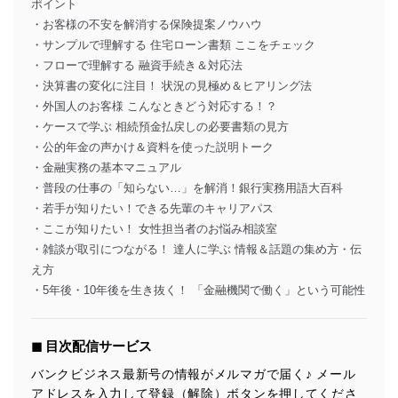
ポイント
・お客様の不安を解消する保険提案ノウハウ
・サンプルで理解する 住宅ローン書類 ここをチェック
・フローで理解する 融資手続き＆対応法
・決算書の変化に注目！ 状況の見極め＆ヒアリング法
・外国人のお客様 こんなときどう対応する！？
・ケースで学ぶ 相続預金払戻しの必要書類の見方
・公的年金の声かけ＆資料を使った説明トーク
・金融実務の基本マニュアル
・普段の仕事の「知らない…」を解消！銀行実務用語大百科
・若手が知りたい！できる先輩のキャリアパス
・ここが知りたい！ 女性担当者のお悩み相談室
・雑談が取引につながる！ 達人に学ぶ 情報＆話題の集め方・伝
え方
・5年後・10年後を生き抜く！ 「金融機関で働く」という可能性
◼︎ 目次配信サービス
バンクビジネス最新号の情報がメルマガで届く♪ メール
アドレスを入力して登録（解除）ボタンを押してくださ