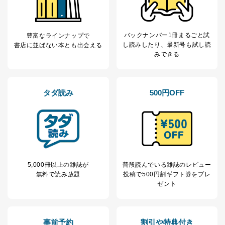
当社が取り扱う開示対象個人情報の利用目的は次のとお
りです。
No
個人情報の種類
利用目的
購入商品の配送のため
バックナンバー1冊まるごと試
豊富なラインナップで
商品代金回収のため
し読み
したり、最新号も試し読
書店に並ばない本とも出会える
ｅメール等による商品、サービ
みできる
ス、キャンペーン等の広告の案内
当社の定期購読サ
のため
1
ービス等をご利用
個人が特定できない形で取得した
の方の個人情報
閲覧履歴や購買履歴等の情報を分
タダ読み
500円OFF
析して、趣味・嗜好に
応じた新商品・サービスに関する
広告のため
当社にお問合わせ
お問い合わせ対応、トラブル対
2
いただいた方の個
処、オペレーター教育など応対品
人情報
質向上のため
カスタマーQ＆Aサイトの投稿内容
5,000冊以上の雑誌が
普段読んでいる雑誌のレビュー
の確認のため
無料で読み放題
投稿で
500円割ギフト券をプレ
ｅメール等によるカスタマーQ＆A
ゼント
当社カスタマーQ＆
サイトのサービス内容のご案内の
3
Aサービス利用者
ため
ｅメール等による商品、サービ
ス、キャンペーン等の広告に関す
事前予約
割引や特典付き