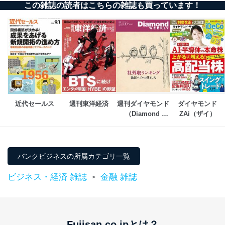
この雑誌の読者はこちらの雑誌も買っています！
ソフトウェア等を導入し、自動更新 機能等の活用
により、これを最新状態としています。
情報システムの使用に伴う漏洩等の防止
メール等により個人データの含まれるファイルを
送信する場合に、当該ファイルへのパスワードを
設定しています。
個人情報保護マネジメントシステムの継続的改善
当社は、内部監査及びマネジメントレビューの機会を通
近代セールス
週刊東洋経済
週刊ダイヤモンド
ダイヤモンド
じて、個人情報保護マネジメントシステムを継続的に改
（Diamond 
ZAi（ザイ）
善し、常に最良の状態を維持します。
WEEKLY）
苦情及び相談受付け窓口
貴殿の個人情報及び当社の個人情報保護マネジメントシ
バンクビジネスの所属カテゴリ一覧
ステムに関するご相談及び苦情については以下までご連
絡ください。
ビジネス・経済 雑誌
金融 雑誌
>
適切、かつ迅速に対応させていただきます。
株式会社富士山マガジンサービス 個人情報問い合わせ
係
TEL：0570-200-223
Fujisan.co.jpとは？