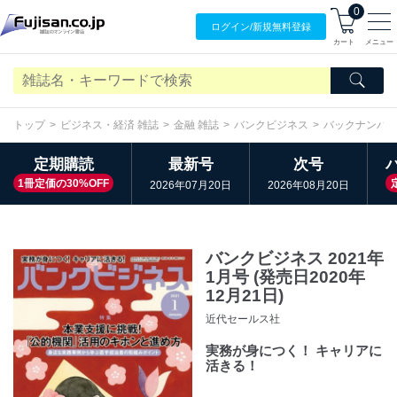
0
ログイン/
新規無料
登録
カート
メニュー
トップ
ビジネス・経済 雑誌
金融 雑誌
バンクビジネス
バックナンバ
定期購読
最新号
次号
1冊定価の30%OFF
2026年07月20日
2026年08月20日
バンクビジネス 2021年
1月号 (発売日2020年
12月21日)
近代セールス社
実務が身につく！ キャリアに
活きる！