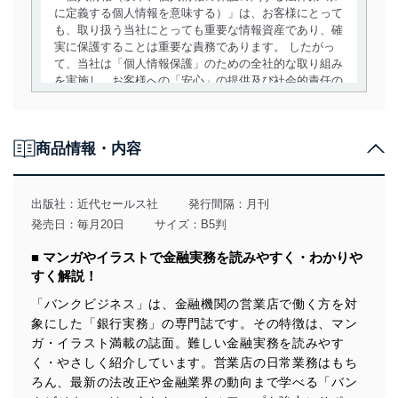
に定義する個人情報を意味する）」は、お客様にとって
も、取り扱う当社にとっても重要な情報資産であり、確
実に保護することは重要な責務であります。 したがっ
て、当社は「個人情報保護」のための全社的な取り組み
を実施し、お客様への「安心」の提供及び社会的責任の
責務を果たすことを確実にいたします。
個人情報の取得・利用・提供について
商品情報・内容
当社は、個人情報の取得・利用・提供に際して、その利
用目的を明確にし、本人の同意を得たうえで利用目的の
達成に必要な範囲内で適法かつ公正な手段によって取
出版社：
近代セールス社
発行間隔：月刊
得・利用・提供を行います。また、当社が保有している
発売日：毎月20日
サイズ：B5判
個人情報は、同意を得ずに目的外利用、第三者への提
供・開示は行いません。当社においてはこれらの取り組
■ マンガやイラストで金融実務を読みやすく・わかりや
みを確実にするため、従業者等の教育を徹底してまいり
すく解説！
ます。また、目的外利用を行わないために、適切な管理
措置を講じます。
「バンクビジネス」は、金融機関の営業店で働く方を対
象にした「銀行実務」の専門誌です。その特徴は、マン
法令遵守
ガ・イラスト満載の誌面。難しい金融実務を読みやす
当社は、個人情報に関連する法令、国が定める指針及び
く・やさしく紹介しています。営業店の日常業務はもち
その他の規範を遵守します。また、当社の管理の仕組み
ろん、最新の法改正や金融業界の動向まで学べる「バン
に、これらの法令及びその他の規範を常に適合させま