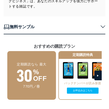
クビジネス」は、あなたのスキルアップを強力にサポー
す。
トする雑誌です。
個人情報の安全管理措置
当社は、個人情報の正確性及び安全性を確保するため
に、下記セキュリティ対策をはじめとする安全対策を実
無料サンプル
施し、個人情報の漏えい、滅失またはき損の防止及び是
正に努めます。
アクセス制御
おすすめの購読プラン
個人データを取り扱うことのできる機器及び当該
機器を取り扱う従業者を明確化し、 個人データへ
定期購読特典
の不要なアクセスを防止しています。
定期購読なら 最大
アクセス者の識別と認証
30
機器に標準装備されているユーザー制御機能（ユ
%
ーザーアカウント制御）により、個人情報データ
OFF
ベース等を取り扱う情報システムを使用する従業
バックナンバーが読み放題
者を識別・認証しています。
770円／冊
お申込みはこちら
外部からの不正アクセス等の防止
個人データを取り扱う機器等のオペレーティング
システムを最新の状態に保持しています。
個人データを取り扱う機器等にセキュリティ対策