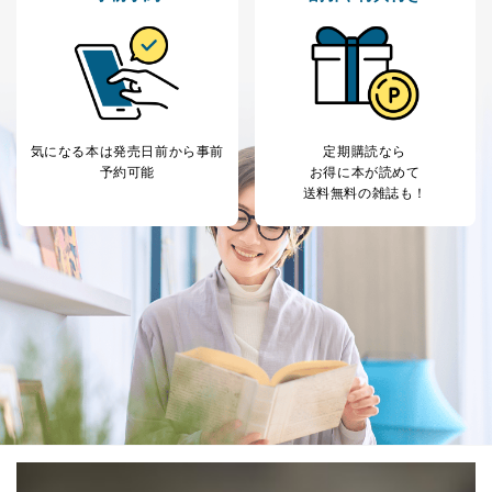
るご案内のため
採用応募者の方の
4
採用選考、ご連絡のため
個人情報
当社の従業者の個
人事、総務などの雇用管理等のた
5
人情報
め
パートナー（提携
購入商品配送のため
企業）からの委託
提携企業及びお客様がご購入され
気になる本は
発売日前から事前
定期購読なら
により当社の
た商品の発売元企業からのｅメー
6
予約可能
お得に本が読めて
定期購読サービス
ル等による商品、
送料無料の雑誌も！
等をご利用の方の
サービス、キャンペーン等の広告
個人情報
に関するご案内のため
当社のサービス利用状況の把握お
よびその分析のため
お問い合わせ対応、トラブル対
SNS公式アカウン
処、オペレーター教育など応対品
7
トに登録された方
質向上のため
の個人情報
その他当社のプライバシーポリシ
ー等にて公表する利用目的達成の
ため
※上記の利用目的のうちNo.1～5については保有個人デ
ータ（開示対象個人情報）の利用目的であり、下記4.の
開示等のご請求に対応させていただきます。
なお、6、7については、パートナー（提携企業）様又は