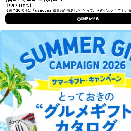
当社は、取得した個人情報を適切に管理し､あらかじめ
タダ読みサービス
を楽しもう！
本人の同意を得ることなく第三者に提供することはあり
ません。ただし、次の場合は除きます。
DOWNLOAD FOR IOS
法令に基づく場合
人の生命､身体または財産の保護のために必要がある
場合であって、本人の同意を得ることが困難であると
DOWNLOAD FOR ANDROID
き。
公衆衛生の向上または児童の健全な育成の推進のため
に特に必要がある場合であって、本人の同意を得るこ
ご利用方法はこちら
とが困難である場合。
国の機関もしくは地方公共団体またはその委託を受け
た者が法令の定める事務を遂行することに対して協力
する必要がある場合であって、本人の同意を得ること
により当該事務の遂行に支障を及ぼすおそれがあると
総合案内
き。
上記２．の利用目的を実施するために守秘義務を結ん
アフィリエイト
採用情報
だ企業に、業務の一部として個人情報の取扱いを委
託・提供する場合、その業務に必要な範囲で委託・提
プレスリリース
お問い合わせ
供先企業に個人情報を開示することがあります。
委託・提供先企業は具体的には以下のような企業です
が、これらに限りません。
利用規約
プライバシーポリシー
特定商取引法に基づく表示
会社案内
出版社の皆様へ
委託先：カスタマーサポート支援会社 、クレジッ
投資家の皆様へ
サイトマップ
トカード決済などの決済代行・料金回収会社、広