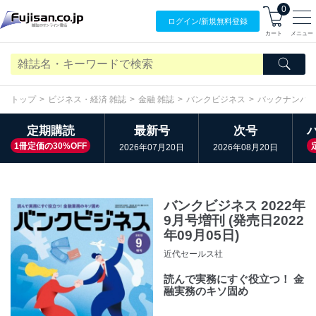
0
ログイン/
新規無料
登録
カート
メニュー
トップ
ビジネス・経済 雑誌
金融 雑誌
バンクビジネス
バックナンバ
定期購読
最新号
次号
1冊定価の30%OFF
2026年07月20日
2026年08月20日
バンクビジネス 2022年
9月号増刊 (発売日2022
年09月05日)
近代セールス社
読んで実務にすぐ役立つ！ 金
融実務のキソ固め