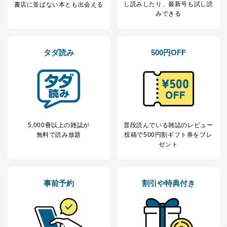
商品代金回収のため
し読み
したり、最新号も試し読
書店に並ばない本とも出会える
ｅメール等による商品、サービ
みできる
ス、キャンペーン等の広告の案内
当社の定期購読サ
のため
1
ービス等をご利用
個人が特定できない形で取得した
の方の個人情報
閲覧履歴や購買履歴等の情報を分
タダ読み
500円OFF
析して、趣味・嗜好に
応じた新商品・サービスに関する
広告のため
当社にお問合わせ
お問い合わせ対応、トラブル対
2
いただいた方の個
処、オペレーター教育など応対品
人情報
質向上のため
カスタマーQ＆Aサイトの投稿内容
5,000冊以上の雑誌が
普段読んでいる雑誌のレビュー
の確認のため
無料で読み放題
投稿で
500円割ギフト券をプレ
ｅメール等によるカスタマーQ＆A
ゼント
当社カスタマーQ＆
サイトのサービス内容のご案内の
3
Aサービス利用者
ため
ｅメール等による商品、サービ
ス、キャンペーン等の広告に関す
事前予約
割引や特典付き
るご案内のため
採用応募者の方の
4
採用選考、ご連絡のため
個人情報
当社の従業者の個
人事、総務などの雇用管理等のた
5