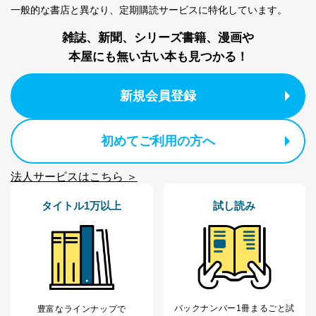
一般的な書店と異なり、
定期購読サービスに特化しています。
株式会社富士山マガジンサービス
代表取締役会長 西野 伸一郎
雑誌、新聞、シリーズ書籍、漫画や
個人情報の取扱いについて
本屋にも無い古い本も見つかる！
１．個人情報保護管理者
新規会員登録
当社は以下の個人情報保護管理者を設置し、個人情報保
護管理者の責任のもと、個人情報を取得・アクセス・利
用・提供・管理いたします。
初めてご利用の方へ
東京都渋谷区南平台町16-11
株式会社富士山マガジンサービス
法人サービスはこちら ＞
代表取締役会長 西野 伸一郎
個人情報保護管理者: 経営管理グループディレクター 前
タイトル1万以上
試し読み
田 嘉也
２．利用目的
当社が取り扱う開示対象個人情報の利用目的は次のとお
りです。
No
個人情報の種類
利用目的
購入商品の配送のため
バックナンバー1冊まるごと試
豊富なラインナップで