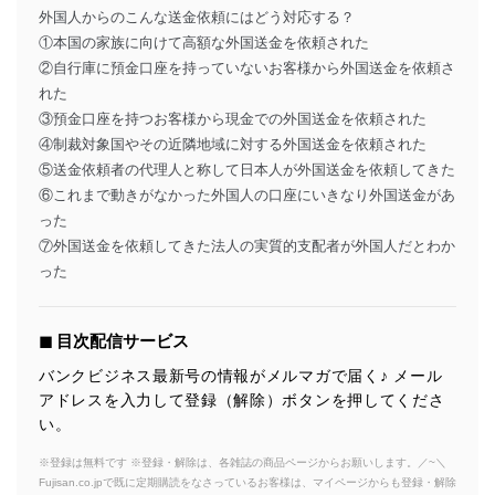
外国人からのこんな送金依頼にはどう対応する？
①本国の家族に向けて高額な外国送金を依頼された
②自行庫に預金口座を持っていないお客様から外国送金を依頼さ
れた
③預金口座を持つお客様から現金での外国送金を依頼された
④制裁対象国やその近隣地域に対する外国送金を依頼された
⑤送金依頼者の代理人と称して日本人が外国送金を依頼してきた
⑥これまで動きがなかった外国人の口座にいきなり外国送金があ
った
⑦外国送金を依頼してきた法人の実質的支配者が外国人だとわか
った
◼︎ 目次配信サービス
バンクビジネス最新号の情報がメルマガで届く♪ メール
アドレスを入力して登録（解除）ボタンを押してくださ
い。
※登録は無料です ※登録・解除は、各雑誌の商品ページからお願いします。／~＼
Fujisan.co.jpで既に定期購読をなさっているお客様は、マイページからも登録・解除