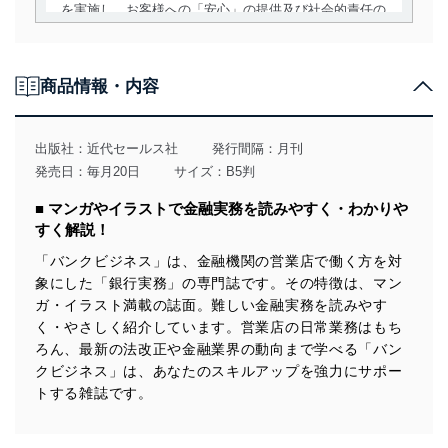
を実施し、お客様への「安心」の提供及び社会的責任の
責務を果たすことを確実にいたします。
個人情報の取得・利用・提供について
商品情報・内容
当社は、個人情報の取得・利用・提供に際して、その利
用目的を明確にし、本人の同意を得たうえで利用目的の
達成に必要な範囲内で適法かつ公正な手段によって取
出版社：
近代セールス社
発行間隔：月刊
得・利用・提供を行います。また、当社が保有している
発売日：毎月20日
サイズ：B5判
個人情報は、同意を得ずに目的外利用、第三者への提
供・開示は行いません。当社においてはこれらの取り組
■ マンガやイラストで金融実務を読みやすく・わかりや
みを確実にするため、従業者等の教育を徹底してまいり
すく解説！
ます。また、目的外利用を行わないために、適切な管理
措置を講じます。
「バンクビジネス」は、金融機関の営業店で働く方を対
象にした「銀行実務」の専門誌です。その特徴は、マン
法令遵守
ガ・イラスト満載の誌面。難しい金融実務を読みやす
当社は、個人情報に関連する法令、国が定める指針及び
く・やさしく紹介しています。営業店の日常業務はもち
その他の規範を遵守します。また、当社の管理の仕組み
ろん、最新の法改正や金融業界の動向まで学べる「バン
に、これらの法令及びその他の規範を常に適合させま
クビジネス」は、あなたのスキルアップを強力にサポー
す。
トする雑誌です。
個人情報の安全管理措置