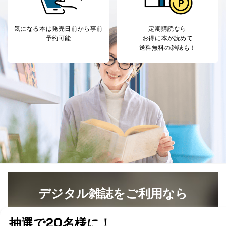
人情報
め
パートナー（提携
購入商品配送のため
企業）からの委託
提携企業及びお客様がご購入され
気になる本は
発売日前から事前
定期購読なら
により当社の
た商品の発売元企業からのｅメー
6
予約可能
お得に本が読めて
定期購読サービス
ル等による商品、
送料無料の雑誌も！
等をご利用の方の
サービス、キャンペーン等の広告
個人情報
に関するご案内のため
当社のサービス利用状況の把握お
よびその分析のため
お問い合わせ対応、トラブル対
SNS公式アカウン
処、オペレーター教育など応対品
7
トに登録された方
質向上のため
の個人情報
その他当社のプライバシーポリシ
ー等にて公表する利用目的達成の
ため
※上記の利用目的のうちNo.1～5については保有個人デ
ータ（開示対象個人情報）の利用目的であり、下記4.の
開示等のご請求に対応させていただきます。
なお、6、7については、パートナー（提携企業）様又は
各SNS運営会社様にご請求いただきますようお願い致し
デジタル雑誌をご利用なら
ます。
最新号〜バックナンバーまで7000冊以上の雑誌
（電子
３．個人情報の第三者提供について
書籍）が無料で読み放題！