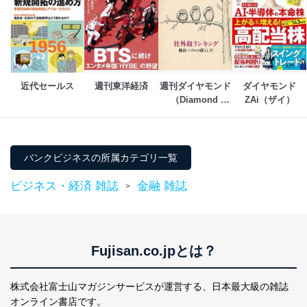
メール等により個人データの含まれるファイルを
送信する場合に、当該ファイルへのパスワードを
設定しています。
個人情報保護マネジメントシステムの継続的改善
当社は、内部監査及びマネジメントレビューの機会を通
近代セールス
週刊東洋経済
週刊ダイヤモンド
ダイヤモンド
じて、個人情報保護マネジメントシステムを継続的に改
（Diamond 
ZAi（ザイ）
善し、常に最良の状態を維持します。
WEEKLY）
苦情及び相談受付け窓口
貴殿の個人情報及び当社の個人情報保護マネジメントシ
バンクビジネスの所属カテゴリ一覧
ステムに関するご相談及び苦情については以下までご連
絡ください。
ビジネス・経済 雑誌
金融 雑誌
>
適切、かつ迅速に対応させていただきます。
株式会社富士山マガジンサービス 個人情報問い合わせ
係
TEL：0570-200-223
Fujisan.co.jpとは？
FAX：03-5459-7073
e-mail：
cs@fujisan.co.jp
株式会社富士山マガジンサービスが運営する、
日本最大級の雑誌
改訂：2025年2月20日
オンライン書店です。
制定：2005年4月1日