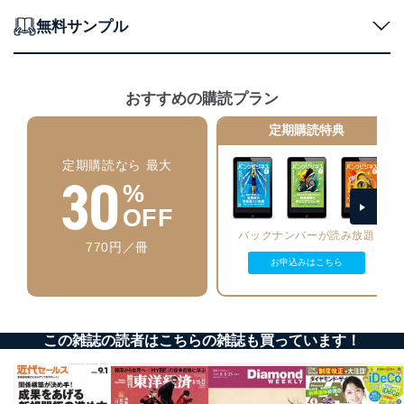
当社は、個人情報の正確性及び安全性を確保するため
に、下記セキュリティ対策をはじめとする安全対策を実
無料サンプル
施し、個人情報の漏えい、滅失またはき損の防止及び是
正に努めます。
アクセス制御
おすすめの購読プラン
個人データを取り扱うことのできる機器及び当該
機器を取り扱う従業者を明確化し、 個人データへ
定期購読特典
の不要なアクセスを防止しています。
定期購読なら 最大
アクセス者の識別と認証
30
機器に標準装備されているユーザー制御機能（ユ
%
ーザーアカウント制御）により、個人情報データ
OFF
ベース等を取り扱う情報システムを使用する従業
バックナンバーが読み放題
者を識別・認証しています。
770円／冊
お申込みはこちら
外部からの不正アクセス等の防止
個人データを取り扱う機器等のオペレーティング
システムを最新の状態に保持しています。
個人データを取り扱う機器等にセキュリティ対策
この雑誌の読者はこちらの雑誌も買っています！
ソフトウェア等を導入し、自動更新 機能等の活用
により、これを最新状態としています。
情報システムの使用に伴う漏洩等の防止