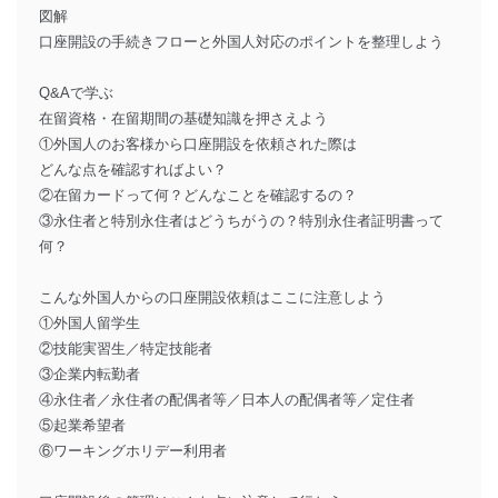
図解
口座開設の手続きフローと外国人対応のポイントを整理しよう
Q&Aで学ぶ
在留資格・在留期間の基礎知識を押さえよう
①外国人のお客様から口座開設を依頼された際は
どんな点を確認すればよい？
②在留カードって何？どんなことを確認するの？
③永住者と特別永住者はどうちがうの？特別永住者証明書って
何？
こんな外国人からの口座開設依頼はここに注意しよう
①外国人留学生
②技能実習生／特定技能者
③企業内転勤者
④永住者／永住者の配偶者等／日本人の配偶者等／定住者
⑤起業希望者
⑥ワーキングホリデー利用者