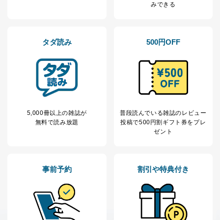
みできる
２．利用目的
当社が取り扱う開示対象個人情報の利用目的は次のとお
りです。
タダ読み
500円OFF
No
個人情報の種類
利用目的
購入商品の配送のため
商品代金回収のため
ｅメール等による商品、サービ
ス、キャンペーン等の広告の案内
当社の定期購読サ
のため
1
ービス等をご利用
個人が特定できない形で取得した
5,000冊以上の雑誌が
普段読んでいる雑誌のレビュー
の方の個人情報
閲覧履歴や購買履歴等の情報を分
無料で読み放題
投稿で
500円割ギフト券をプレ
析して、趣味・嗜好に
ゼント
応じた新商品・サービスに関する
広告のため
当社にお問合わせ
お問い合わせ対応、トラブル対
2
いただいた方の個
処、オペレーター教育など応対品
事前予約
割引や特典付き
人情報
質向上のため
カスタマーQ＆Aサイトの投稿内容
の確認のため
ｅメール等によるカスタマーQ＆A
当社カスタマーQ＆
サイトのサービス内容のご案内の
3