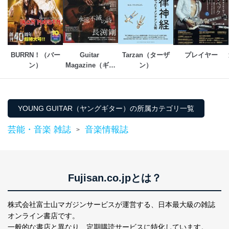
個人データを取り扱う機器等のオペレーティング
システムを最新の状態に保持しています。
個人データを取り扱う機器等にセキュリティ対策
ソフトウェア等を導入し、自動更新 機能等の活用
により、これを最新状態としています。
BURRN！（バー
Guitar 
Tarzan（ターザ
プレイヤー
ン）
Magazine（ギタ
ン）
情報システムの使用に伴う漏洩等の防止
メール等により個人データの含まれるファイルを
ーマガジン）
送信する場合に、当該ファイルへのパスワードを
設定しています。
YOUNG GUITAR（ヤングギター）の所属カテゴリ一覧
個人情報保護マネジメントシステムの継続的改善
芸能・音楽 雑誌
音楽情報誌
>
当社は、内部監査及びマネジメントレビューの機会を通
じて、個人情報保護マネジメントシステムを継続的に改
善し、常に最良の状態を維持します。
苦情及び相談受付け窓口
Fujisan.co.jpとは？
貴殿の個人情報及び当社の個人情報保護マネジメントシ
ステムに関するご相談及び苦情については以下までご連
株式会社富士山マガジンサービスが運営する、
日本最大級の雑誌
絡ください。
オンライン書店です。
適切、かつ迅速に対応させていただきます。
一般的な書店と異なり、
定期購読サービスに特化しています。