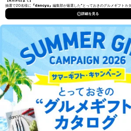
ータ（開示対象個人情報）の利用目的であり、下記4.の
開示等のご請求に対応させていただきます。
なお、6、7については、パートナー（提携企業）様又は
DOWNLOAD FOR IOS
各SNS運営会社様にご請求いただきますようお願い致し
ます。
DOWNLOAD FOR ANDROID
３．個人情報の第三者提供について
当社は、取得した個人情報を適切に管理し､あらかじめ
ご利用方法はこちら
本人の同意を得ることなく第三者に提供することはあり
ません。ただし、次の場合は除きます。
法令に基づく場合
人の生命､身体または財産の保護のために必要がある
総合案内
場合であって、本人の同意を得ることが困難であると
き。
アフィリエイト
採用情報
公衆衛生の向上または児童の健全な育成の推進のため
に特に必要がある場合であって、本人の同意を得るこ
とが困難である場合。
プレスリリース
お問い合わせ
国の機関もしくは地方公共団体またはその委託を受け
た者が法令の定める事務を遂行することに対して協力
する必要がある場合であって、本人の同意を得ること
利用規約
プライバシーポリシー
特定商取引法に基づく表示
会社案内
出版社の皆様へ
投資家の皆様へ
サイトマップ
により当該事務の遂行に支障を及ぼすおそれがあると
き。