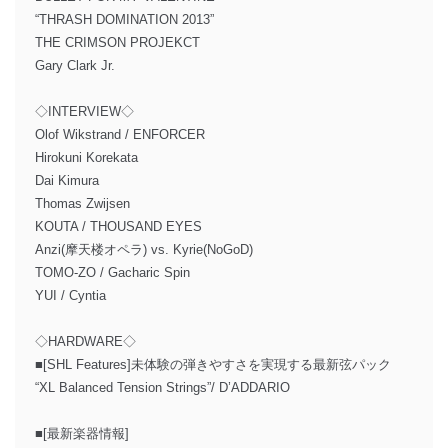
“THRASH DOMINATION 2013”
THE CRIMSON PROJEKCT
Gary Clark Jr.
◇INTERVIEW◇
Olof Wikstrand / ENFORCER
Hirokuni Korekata
Dai Kimura
Thomas Zwijsen
KOUTA / THOUSAND EYES
Anzi(摩天楼オペラ) vs. Kyrie(NoGoD)
TOMO-ZO / Gacharic Spin
YUI / Cyntia
◇HARDWARE◇
■[SHL Features]未体験の弾きやすさを実現する最新弦パック
“XL Balanced Tension Strings”/ D’ADDARIO
■[最新楽器情報]