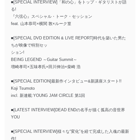
■[SPECIAL INTERVIEW]「和の心」をトップ・ギタリストが語
る!
『六弦心』スペシャル・トーク・セッション
feat. 山本恭司×横関 敦×ルーク篁
■[SPECIAL DVD EDITION & LIVE REPORT]時代を築いた男た
ちが映像で特別セッ
ション!
BEING LEGEND ～Guitar Summit～
増崎孝司×五味孝氏×田川伸治×柴崎 浩
■[SPECIAL EDITION]最新作インタビュー&新講座スタート!!
Koji Tsumoto
incl. 新連載:YOUNG JAM CIRCLE 第1回
■[LATEST INTERVIEW]DEAD ENDの名手が描く孤高の音世界
YOU
■[SPECIAL INTERVIEW]様々な“変化”を経て完成した入魂の最新
作!