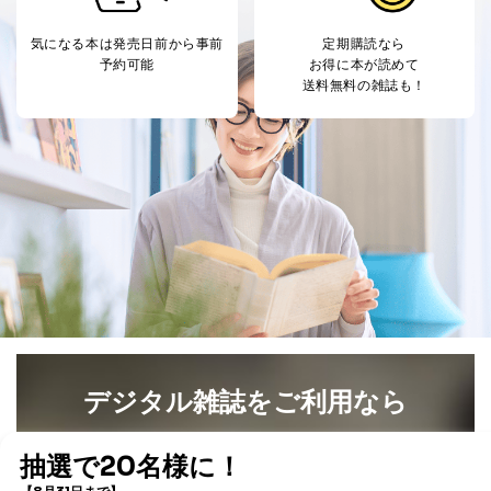
Aサービス利用者
ため
ｅメール等による商品、サービ
気になる本は
発売日前から事前
定期購読なら
ス、キャンペーン等の広告に関す
予約可能
お得に本が読めて
るご案内のため
送料無料の雑誌も！
採用応募者の方の
4
採用選考、ご連絡のため
個人情報
当社の従業者の個
人事、総務などの雇用管理等のた
5
人情報
め
パートナー（提携
購入商品配送のため
企業）からの委託
提携企業及びお客様がご購入され
により当社の
た商品の発売元企業からのｅメー
6
定期購読サービス
ル等による商品、
等をご利用の方の
サービス、キャンペーン等の広告
個人情報
に関するご案内のため
当社のサービス利用状況の把握お
よびその分析のため
お問い合わせ対応、トラブル対
SNS公式アカウン
処、オペレーター教育など応対品
7
トに登録された方
質向上のため
デジタル雑誌をご利用なら
の個人情報
その他当社のプライバシーポリシ
ー等にて公表する利用目的達成の
最新号〜バックナンバーまで7000冊以上の雑誌
（電子
ため
書籍）が無料で読み放題！
※上記の利用目的のうちNo.1～5については保有個人デ
タダ読みサービス
を楽しもう！