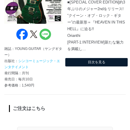
■[SPECIAL COVER EDITION]約3
年ぶりのメジャー2ndをリリース!
“クイーン・オブ・ロック・ギタ
ー”の最新形＝『HEAVEN IN THIS
HELL』に迫る!!
Orianthi
[PART-1:INTERVIEW]新たな魅力
を満載し...
雑誌：YOUNG GUITAR（ヤングギタ
ー）
出版社：
シンコーミュージック・エ
目次を見る
ンタテイメント
発行間隔：月刊
発売日：毎月10日
参考価格：1,540円
ご注文はこちら