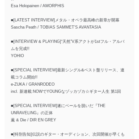
Esa Holopainen / AMORPHIS
■[LATEST INTERVIEW]メタル・オペラ最高峰の新章が開幕
Sascha Peath / TOBIAS SAMMET’S AVANTASIA
■[INTERVIEW & PLAYING]“天然”V系アクトが1stフル・アルバ
ムを完成!!
YOHIO
■[SPECIAL INTERVIEW]最新シングル&ベスト盤リリース、連
載コラム開始!!
e-ZUKA / GRANRODEO
incl. 新連載:NOWでYOUNGなヅッカヅカ☆ギター人生 第1回
■[SPECIAL INTERVIEW]遂にベールを脱いだ『THE
UNRAVELING』の正体
薫 & Die / DIR EN GREY
■[特別告知]伝説のギター・オーディション、次回開催が早くも