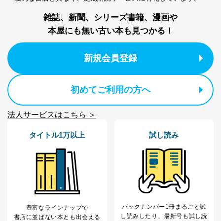
株式会社富士山マガジンサービス 個人情報問い合わせ
雑誌、新聞、シリーズ書籍、漫画や
係
TEL：0570-200-223
本屋にも無い古い本も見つかる！
FAX：03-5459-7073
e-mail：
cs@fujisan.co.jp
新規会員登録
改訂：2025年2月20日
制定：2005年4月1日
株式会社富士山マガジンサービス
代表取締役会長 西野 伸一郎
初めてご利用の方へ
個人情報の取扱いについて
法人サービスはこちら ＞
１．個人情報保護管理者
タイトル1万以上
試し読み
当社は以下の個人情報保護管理者を設置し、個人情報保
護管理者の責任のもと、個人情報を取得・アクセス・利
用・提供・管理いたします。
東京都渋谷区南平台町16-11
株式会社富士山マガジンサービス
代表取締役会長 西野 伸一郎
個人情報保護管理者: 経営管理グループディレクター 前
バックナンバー1冊まるごと試
豊富なラインナップで
田 嘉也
し読み
したり、最新号も試し読
書店に並ばない本とも出会える