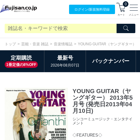
0
ログイン/
新規無料
登録
カート
メニュー
トップ
芸能・音楽 雑誌
音楽情報誌
YOUNG GUITAR（ヤングギター）
定期購読
最新号
バックナンバー
1冊定価の8%OFF
2026年08月07日
YOUNG GUITAR（ヤ
ングギター） 2013年5
月号 (発売日2013年04
月10日)
シンコーミュージック・エンタテイ
メント
◇FEATURES◇