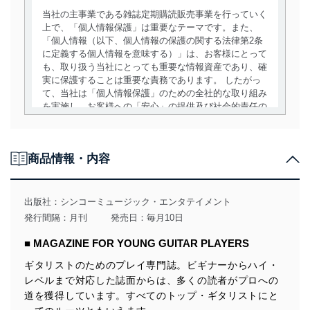
当社の主事業である雑誌定期購読販売事業を行っていく
上で、「個人情報保護」は重要なテーマです。また、
「個人情報（以下、個人情報の保護の関する法律第2条
に定義する個人情報を意味する）」は、お客様にとって
も、取り扱う当社にとっても重要な情報資産であり、確
実に保護することは重要な責務であります。 したがっ
て、当社は「個人情報保護」のための全社的な取り組み
を実施し、お客様への「安心」の提供及び社会的責任の
責務を果たすことを確実にいたします。
個人情報の取得・利用・提供について
商品情報・内容
当社は、個人情報の取得・利用・提供に際して、その利
用目的を明確にし、本人の同意を得たうえで利用目的の
達成に必要な範囲内で適法かつ公正な手段によって取
出版社：
シンコーミュージック・エンタテイメント
得・利用・提供を行います。また、当社が保有している
発行間隔：月刊
発売日：毎月10日
個人情報は、同意を得ずに目的外利用、第三者への提
供・開示は行いません。当社においてはこれらの取り組
■ MAGAZINE FOR YOUNG GUITAR PLAYERS
みを確実にするため、従業者等の教育を徹底してまいり
ます。また、目的外利用を行わないために、適切な管理
ギタリストのためのプレイ専門誌。ビギナーからハイ・
措置を講じます。
レベルまで対応した誌面からは、多くの読者がプロへの
道を獲得しています。すべてのトップ・ギタリストにと
法令遵守