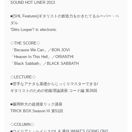
SOUND HOT LINER 2013
■[SHL Features]ギタリストの創造力をかきたてるルーパー・ペ
ダル
“Ditto Looper”/ tc electronic
◇THE SCORE◇
「Because We Can」／BON JOVI
「Heaven In This Hell」／ORIANTHI
「Black Sabbath」／BLACK SABBATH
◇LECTURE◇
■苦手なアナタも基礎からじっくりマスターできる!
ギタリストのための初級理論講座:コード編 第26回
■藤岡幹大の超感覚リック講座
TRICK BOX:Season III 第51回
◇COLUMN◇
■ウイリアム・ヘイムスのL.A.通信 WHAT’S GOING ON?