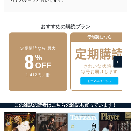
ってのルーツともいえます。
当社は、個人情報に関連する法令、国が定める指針及び
その他の規範を遵守します。また、当社の管理の仕組み
に、これらの法令及びその他の規範を常に適合させま
す。
おすすめの購読プラン
個人情報の安全管理措置
毎号読むなら
当社は、個人情報の正確性及び安全性を確保するため
定期購読なら 最大
に、下記セキュリティ対策をはじめとする安全対策を実
定期購読
8
施し、個人情報の漏えい、滅失またはき損の防止及び是
%
正に努めます。
OFF
きれいな状態で
アクセス制御
毎号お届けします
1,412円／冊
個人データを取り扱うことのできる機器及び当該
機器を取り扱う従業者を明確化し、 個人データへ
お申込みはこちら
の不要なアクセスを防止しています。
アクセス者の識別と認証
機器に標準装備されているユーザー制御機能（ユ
この雑誌の読者はこちらの雑誌も買っています！
ーザーアカウント制御）により、個人情報データ
ベース等を取り扱う情報システムを使用する従業
者を識別・認証しています。
外部からの不正アクセス等の防止