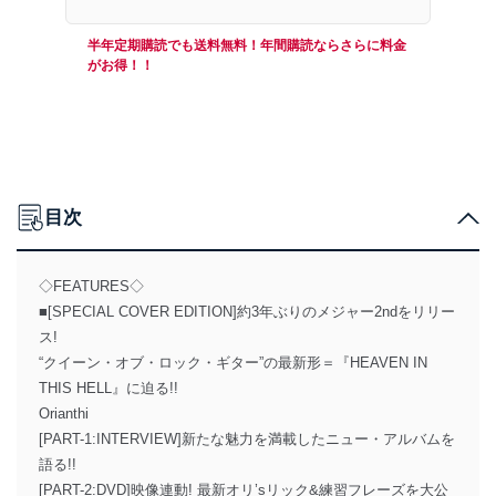
半年定期購読でも送料無料！年間購読ならさらに料金
がお得！！
目次
◇FEATURES◇
■[SPECIAL COVER EDITION]約3年ぶりのメジャー2ndをリリー
ス!
“クイーン・オブ・ロック・ギター”の最新形＝『HEAVEN IN
THIS HELL』に迫る!!
Orianthi
[PART-1:INTERVIEW]新たな魅力を満載したニュー・アルバムを
語る!!
[PART-2:DVD]映像連動! 最新オリ’sリック&練習フレーズを大公