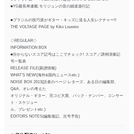
■YG最長寿連載:モリジュンの音の細道遊行記
■ブラジルの技巧派がギター・キッズに送る人生レクチャー!!
THE VOLTAGE PAGE by Kiko Loureiro
◇REGULAR◇
INFORMATION BOX
■分からないスコア記号はここでチェック! スコア／譜例演奏記
号一覧表
RELEASE FILE(新譜情報)
WHAT’S NEW!(海外&国内ニュースetc.)
NOISE BOX 2013(読者のページ:レターズ、ある日の編集部、
Q&A、オレの考えた
オリジナル・ギター、完コピ大賞、バック・ナンバー、コンサー
ト・スケジュー
ル、プレゼントetc.)
EDITORS NOTES(編集後記、次号予告)