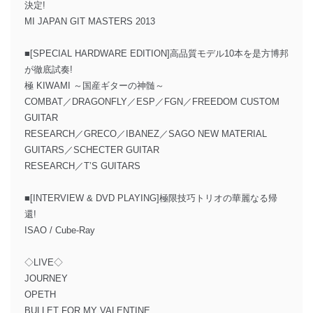
決定!
MI JAPAN GIT MASTERS 2013
■[SPECIAL HARDWARE EDITION]高品質モデル10本を是方博邦
が徹底試奏!
極 KIWAMI ～国産ギターの神髄～
COMBAT／DRAGONFLY／ESP／FGN／FREEDOM CUSTOM
GUITAR
RESEARCH／GRECO／IBANEZ／SAGO NEW MATERIAL
GUITARS／SCHECTER GUITAR
RESEARCH／T’S GUITARS
■[INTERVIEW & DVD PLAYING]極限技巧トリオの華麗なる帰
還!
ISAO / Cube-Ray
◇LIVE◇
JOURNEY
OPETH
BULLET FOR MY VALENTINE