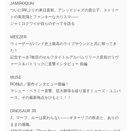
JAMIROQUAI
ついに9年ぶりの来日直前。アシッドジャズの貴公子、ストリー
トの美意識とファンキーなカリスマ――
ジャミロクワイが自らのすべてを語る
WEEZER
ウィーザーがバンド史上最高のライブサウンドと共に帰ってき
た！
記念すべき7枚目のセルフタイトルアルバムリリース直前のリヴ
ァース＆パトリックに直撃インタビュー 前編
MUSE
RO独占／新作インタビュー後編！
マシュー・ベラミー直撃、拡大膨張を繰り返すミューズ・ユニバ
ース。その最新地点をひもとく！！
DINOSAUR JR.
J、マーフ、ルーは変わらない――ギターリフの疾走と、ありの
ままの感傷。