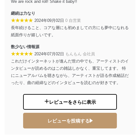
We are rock and roll! Shake it baby!!
改訂：2025年2月20日
制定：2005年4月1日
継続は力なり
株式会社富士山マガジンサービス
★★★★★
2024年09月02日
0 自営業
代表取締役会長 西野 伸一郎
長年続けること、コアな層にも初めましての方にも夢中になれる
個人情報の取扱いについて
紙面作りが嬉しいです。
数少ない情報源
１．個人情報保護管理者
★★★★★
2024年07月02日
もんもん 会社員
当社は以下の個人情報保護管理者を設置し、個人情報保
これだけインターネットが進んだ世の中でも、アーティストのイ
護管理者の責任のもと、個人情報を取得・アクセス・利
ンタビューが読めるのはこの雑誌しかなく、重宝してます。 特
用・提供・管理いたします。
にニューアルバムを聴きながら、アーティストが語る作成秘話だ
東京都渋谷区南平台町16-11
ったり、曲の経緯などのインタビューを読むのが好きです。
株式会社富士山マガジンサービス
代表取締役会長 西野 伸一郎
個人情報保護管理者: 経営管理グループディレクター 前
レビューをさらに表示
田 嘉也
２．利用目的
レビューを投稿する
当社が取り扱う開示対象個人情報の利用目的は次のとお
りです。