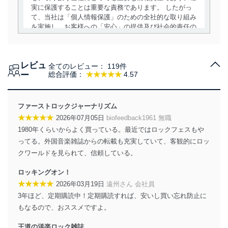
実に保護することは重要な責務であります。 したがっ
て、当社は「個人情報保護」のための全社的な取り組み
を実施し、お客様への「安心」の提供及び社会的責任の
責務を果たすことを確実にいたします。
個人情報の取得・利用・提供について
レビュ
全てのレビュー：
119件
当社は、個人情報の取得・利用・提供に際して、その利
ー
総合評価：
★★★★★
4.57
用目的を明確にし、本人の同意を得たうえで利用目的の
達成に必要な範囲内で適法かつ公正な手段によって取
得・利用・提供を行います。また、当社が保有している
ファーストロックジャーナリズム
個人情報は、同意を得ずに目的外利用、第三者への提
★★★★★
2026年07月05日
biofeedback1961 無職
供・開示は行いません。当社においてはこれらの取り組
1980年くらいからよく買っている。最近ではロックフェスもや
みを確実にするため、従業者等の教育を徹底してまいり
ます。また、目的外利用を行わないために、適切な管理
ってる。外国音楽雑誌からの転載も充実していて、客観的にロッ
措置を講じます。
クワールドを見られて、信頼している。
法令遵守
ロッキングオン！
★★★★★
2026年03月19日
遠州さん 会社員
当社は、個人情報に関連する法令、国が定める指針及び
3年ほど、定期購読中！定期購読すれば、安いし買い忘れ防止に
その他の規範を遵守します。また、当社の管理の仕組み
に、これらの法令及びその他の規範を常に適合させま
もなるので、おススメですよ。
す。
王道の洋楽ロック雑誌