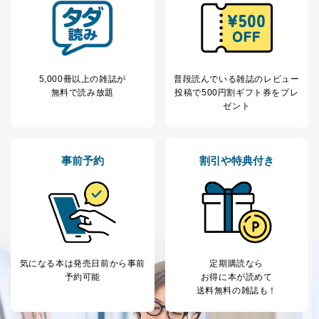
委託先：カスタマーサポート支援会社 、クレジッ
トカード決済などの決済代行・料金回収会社、広
告配信サービス会社
提供先：出版社、出版物発売元、卸売会社、販売
店など商品の供給者、梱包会社、配送会社、新聞
5,000冊以上の雑誌が
普段読んでいる雑誌のレビュー
販売店などの梱包・配送・配達会社
無料で読み放題
投稿で
500円割ギフト券をプレ
４．開示対象個人情報の「開示」「訂正」等の請求につ
ゼント
いて
当社は、本人から、開示対象個人情報について利用目的
の通知を求められた場合には、遅滞なくこれに応じま
事前予約
割引や特典付き
す。ただし、以下①～④のいずれかに該当する場合は、
利用目的の通知を行なうことはできません。そのとき
は、本人に遅滞無くその旨を通知するとともに、理由を
説明させていただきます。
①利用目的を本人に通知し、又は公表することによって
本人又は第三者の生命、身体、財産その他の権利利益を
害するおそれがある場合
気になる本は
発売日前から事前
定期購読なら
②利用目的を本人に通知し、又は公表することによって
予約可能
お得に本が読めて
当該事業者の権利又は正当な利益を害するおそれがある
送料無料の雑誌も！
場合
③国の機関又は地方公共団体が法令の定める事務を遂行