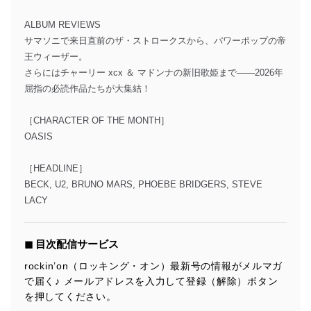
ALBUM REVIEWS
サマソニで来日直前のザ・ストロークスから、パワーポップの帝
王ウィーザー。
さらにはチャーリー xcx ＆ マドンナの新旧歌姫まで――2026年
屈指の必読作品たちが大集結！
［CHARACTER OF THE MONTH］
OASIS
［HEADLINE］
BECK, U2, BRUNO MARS, PHOEBE BRIDGERS, STEVE
LACY
◼︎ 目次配信サービス
rockin’on（ロッキング・オン）最新号の情報がメルマガ
で届く♪ メールアドレスを入力して登録（解除）ボタン
を押してください。