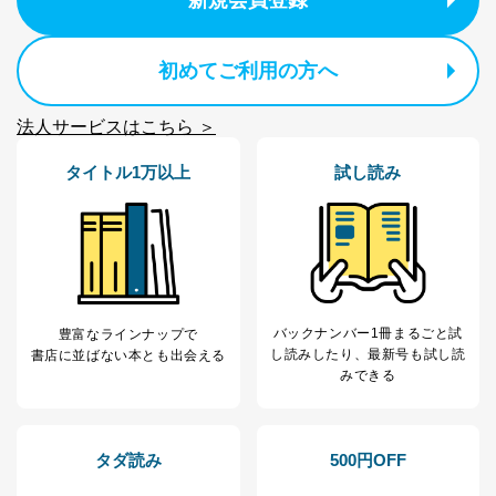
新規会員登録
３．個人情報の第三者提供について
当社は、取得した個人情報を適切に管理し､あらかじめ
初めてご利用の方へ
本人の同意を得ることなく第三者に提供することはあり
ません。ただし、次の場合は除きます。
法人サービスはこちら ＞
法令に基づく場合
人の生命､身体または財産の保護のために必要がある
タイトル1万以上
試し読み
場合であって、本人の同意を得ることが困難であると
き。
公衆衛生の向上または児童の健全な育成の推進のため
に特に必要がある場合であって、本人の同意を得るこ
とが困難である場合。
国の機関もしくは地方公共団体またはその委託を受け
た者が法令の定める事務を遂行することに対して協力
する必要がある場合であって、本人の同意を得ること
バックナンバー1冊まるごと試
豊富なラインナップで
により当該事務の遂行に支障を及ぼすおそれがあると
し読み
したり、最新号も試し読
書店に並ばない本とも出会える
き。
みできる
上記２．の利用目的を実施するために守秘義務を結ん
だ企業に、業務の一部として個人情報の取扱いを委
託・提供する場合、その業務に必要な範囲で委託・提
供先企業に個人情報を開示することがあります。
タダ読み
500円OFF
委託・提供先企業は具体的には以下のような企業です
が、これらに限りません。