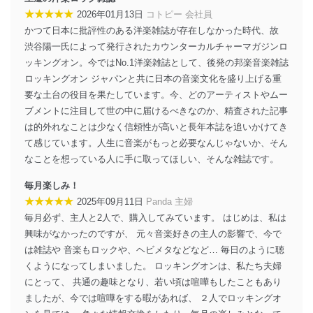
個人情報の安全管理措置
★★★★★
2026年01月13日
コトピー 会社員
かつて日本に批評性のある洋楽雑誌が存在しなかった時代、故
当社は、個人情報の正確性及び安全性を確保するため
渋谷陽一氏によって発行されたカウンターカルチャーマガジンロ
に、下記セキュリティ対策をはじめとする安全対策を実
施し、個人情報の漏えい、滅失またはき損の防止及び是
ッキングオン。今ではNo.1洋楽雑誌として、後発の邦楽音楽雑誌
正に努めます。
ロッキングオン ジャパンと共に日本の音楽文化を盛り上げる重
要な土台の役目を果たしています。今、どのアーティストやムー
アクセス制御
個人データを取り扱うことのできる機器及び当該
ブメントに注目して世の中に届けるべきなのか、精査された記事
機器を取り扱う従業者を明確化し、 個人データへ
は的外れなことは少なく信頼性が高いと長年本誌を追いかけてき
の不要なアクセスを防止しています。
て感じています。人生に音楽がもっと必要なんじゃないか、そん
なことを想っている人に手に取ってほしい、そんな雑誌です。
アクセス者の識別と認証
機器に標準装備されているユーザー制御機能（ユ
毎月楽しみ！
ーザーアカウント制御）により、個人情報データ
★★★★★
ベース等を取り扱う情報システムを使用する従業
2025年09月11日
Panda 主婦
者を識別・認証しています。
毎月必ず、主人と2人で、購入してみています。 はじめは、私は
興味がなかったのですが、 元々音楽好きの主人の影響で、今で
外部からの不正アクセス等の防止
は雑誌や 音楽もロックや、ヘビメタなどなど… 毎日のように聴
個人データを取り扱う機器等のオペレーティング
くようになってしまいました。 ロッキングオンは、私たち夫婦
システムを最新の状態に保持しています。
個人データを取り扱う機器等にセキュリティ対策
にとって、 共通の趣味となり、若い頃は喧嘩もしたこともあり
ソフトウェア等を導入し、自動更新 機能等の活用
ましたが、今では喧嘩をする暇があれば、 ２人でロッキングオ
により、これを最新状態としています。