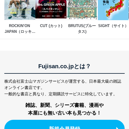
個人情報
当社の従業者の個
人事、総務などの雇用管理等のた
5
人情報
め
パートナー（提携
購入商品配送のため
企業）からの委託
提携企業及びお客様がご購入され
ROCKIN’ON 
CUT (カット)
BRUTUS(ブルー
SIGHT（サイト）
により当社の
た商品の発売元企業からのｅメー
JAPAN（ロッキン
タス)
6
定期購読サービス
ル等による商品、
グ・オン・ジャパ
等をご利用の方の
サービス、キャンペーン等の広告
ン）
個人情報
に関するご案内のため
当社のサービス利用状況の把握お
よびその分析のため
お問い合わせ対応、トラブル対
SNS公式アカウン
Fujisan.co.jpとは？
処、オペレーター教育など応対品
7
トに登録された方
質向上のため
の個人情報
その他当社のプライバシーポリシ
株式会社富士山マガジンサービスが運営する、
日本最大級の雑誌
ー等にて公表する利用目的達成の
オンライン書店です。
ため
一般的な書店と異なり、
定期購読サービスに特化しています。
※上記の利用目的のうちNo.1～5については保有個人デ
ータ（開示対象個人情報）の利用目的であり、下記4.の
雑誌、新聞、シリーズ書籍、漫画や
開示等のご請求に対応させていただきます。
本屋にも無い古い本も見つかる！
なお、6、7については、パートナー（提携企業）様又は
各SNS運営会社様にご請求いただきますようお願い致し
ます。