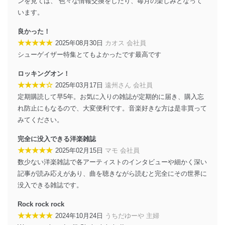
ンを見ては、 色々な情報交換をしたり、毎月の楽しみとなって
います。
情報システムの使用に伴う漏洩等の防止
メール等により個人データの含まれるファイルを
良かった！
送信する場合に、当該ファイルへのパスワードを
★★★★★
設定しています。
2025年08月30日
カオス 会社員
シューゲイザー特集とてもよかったです最高です
個人情報保護マネジメントシステムの継続的改善
ロッキングオン！
当社は、内部監査及びマネジメントレビューの機会を通
★★★★☆
2025年03月17日
遠州さん 会社員
じて、個人情報保護マネジメントシステムを継続的に改
定期購読して早5年。お気に入りの雑誌が定期的に届き、購入忘
善し、常に最良の状態を維持します。
れ防止にもなるので、大変便利です。音楽好きな方は是非買って
苦情及び相談受付け窓口
みてください。
貴殿の個人情報及び当社の個人情報保護マネジメントシ
完全に没入できる洋楽雑誌
ステムに関するご相談及び苦情については以下までご連
★★★★★
2025年02月15日
マモ 会社員
絡ください。
数少ない洋楽雑誌で各アーティストのインタビューや細かく深い
適切、かつ迅速に対応させていただきます。
記事が読み応えがあり、曲を聴きながら読むと完全にその世界に
株式会社富士山マガジンサービス 個人情報問い合わせ
没入できる雑誌です。
係
TEL：0570-200-223
Rock rock rock
FAX：03-5459-7073
★★★★★
2024年10月24日
うちだゆーや 主婦
e-mail：
cs@fujisan.co.jp