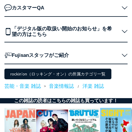
No
個人情報の種類
利用目的
カスタマーQA
購入商品の配送のため
商品代金回収のため
ｅメール等による商品、サービ
ス、キャンペーン等の広告の案内
「デジタル版の取扱い開始のお知らせ」を希
当社の定期購読サ
のため
望の方はこちら
1
ービス等をご利用
個人が特定できない形で取得した
の方の個人情報
閲覧履歴や購買履歴等の情報を分
析して、趣味・嗜好に
応じた新商品・サービスに関する
Fujisanスタッフがご紹介
広告のため
当社にお問合わせ
お問い合わせ対応、トラブル対
2
いただいた方の個
処、オペレーター教育など応対品
rockin’on（ロッキング・オン）の所属カテゴリ一覧
人情報
質向上のため
カスタマーQ＆Aサイトの投稿内容
芸能・音楽 雑誌
音楽情報誌
洋楽 雑誌
>
/
の確認のため
ｅメール等によるカスタマーQ＆A
当社カスタマーQ＆
サイトのサービス内容のご案内の
この雑誌の読者はこちらの雑誌も買っています！
3
Aサービス利用者
ため
ｅメール等による商品、サービ
ス、キャンペーン等の広告に関す
るご案内のため
採用応募者の方の
4
採用選考、ご連絡のため