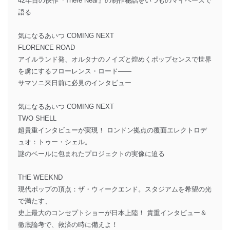
42年目の快作『There Near』の制作秘話をいつものマイペースで
語る
気になるあいつ COMING NEXT
FLORENCE ROAD
アイルランド発、オルタナのノイズと煌めくポップセンスで世界
を虜にするフローレンス・ロード――
サマソニ来日前に必見のインタビュー
気になるあいつ COMING NEXT
TWO SHELL
超貴重インタビューが実現！ ロンドン拠点の覆面エレクトロデ
ュオ：トゥー・シェル。
謎のベールに包まれたプロジェクトの実像に迫る
THE WEEKND
現代ポップの頂点：ザ・ウィークエンド。スタジアムを希望の光
で満たす、
史上最大のコンセプトショーが日本上陸！ 貴重インタビュー＆
徹底論考で、救済の時に備えよ！