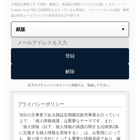
※登録は無料です ※登録・解除は、各雑誌の商品ページからお願いします。／~＼
Fujisan.co.jpで既に定期購読をなさっているお客様は、マイページからも登録・解除
及び宛先メールアドレスの変更手続きが可能です。
以下のプライバシーポリシーに同意の上、登録して下さい。
プライバシーポリシー
当社の主事業である雑誌定期購読販売事業を行っていく
上で、「個人情報保護」は重要なテーマです。また、
「個人情報（以下、個人情報の保護の関する法律第2条
に定義する個人情報を意味する）」は、お客様にとって
も、取り扱う当社にとっても重要な情報資産であり、確