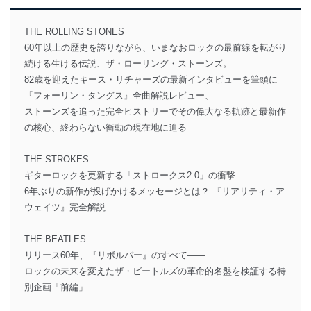
THE ROLLING STONES
60年以上の歴史を誇りながら、いまなおロックの最前線を転がり
続ける生ける伝説、ザ・ローリング・ストーンズ。
82歳を迎えたキース・リチャーズの最新インタビューを筆頭に
『フォーリン・タングス』全曲解説レビュー、
ストーンズを追った完全ヒストリーでその偉大なる軌跡と最新作
の核心、終わらない衝動の現在地に迫る
THE STROKES
ギターロックを更新する「ストロークス2.0」の衝撃――
6年ぶりの新作が投げかけるメッセージとは？ 『リアリティ・ア
ウェイツ』完全解説
THE BEATLES
リリース60年、『リボルバー』のすべて――
ロックの未来を変えたザ・ビートルズの革命的名盤を検証する特
別企画「前編」