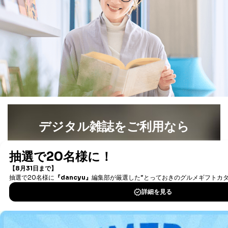
することに対して協力する必要がある場合であって、利
用目的を本人に通知し、又は公表することによって当該
事務の遂行に支障を及ぼすおそれがあるとき
④開示対象個人情報の利用目的が明らかな場合
開示対象個人情報については、保有個人データの本人ま
たはその代理人からの利用目的の通知、開示、変更等
（内容の訂正、追加または削除）、利用停止等（「利用
の停止または消去」「第三者への提供の停止」）の求め
に対応させていただいております。 当社顧客の皆様の
個人情報は「マイページ」にログインしていただくこと
で、訂正、追加、変更を行っていただくことが出来ま
デジタル雑誌をご利用なら
す。マイページをご利用いただけない方、その他の方に
つきましては、下記Aをご覧ください。 また、ご登録い
最新号〜バックナンバーまで7000冊以上の雑誌
（電子
ただいた個人情報のうち、市町村などの名称および郵便
番号、金融機関の名称あるいはクレジットカードの有効
書籍）が無料で読み放題！
期限など、商品のお届けやご請求を行う上で支障がある
タダ読みサービス
を楽しもう！
情報に変更があった場合には、当社が登録情報を変更さ
せていただく場合があります。
DOWNLOAD FOR IOS
A.開示等の求めの申し出先、提出していただく書面等
開示等の求めは、電話又は電子メールにて下記までお申
し付けください。開示等の求めに際して提出していただ
DOWNLOAD FOR ANDROID
く書面等については、その際にご案内いたします。