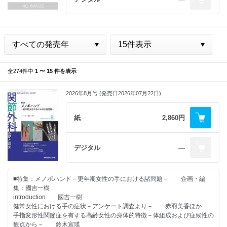
全274件中
1 〜 15 件を表示
2026年8月号 (発売日2026年07月22日)
紙
2,860円
デジタル
―
■特集：メノポハンド－更年期女性の手における諸問題－ 企画・編
集：國吉一樹
introduction 國吉一樹
健常女性における手の症状－アンケート調査より－ 赤羽美香ほか
手指変形性関節症を有する高齢女性の身体的特徴－体組成および症候性の
観点から－ 鈴木宣瑛