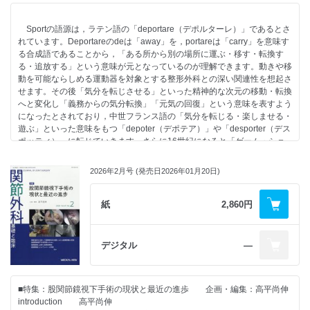
●連載
Sportの語源は，ラテン語の「deportare（デポルターレ）」であるとさ
・すっきりわかる 骨折の分類使い方講座（肩～肘関節編 第10回）
れています。Deportareのdeは「away」を，portareは「carry」を意味す
「鎖骨遠位端骨折に使われる骨折分類」 森澤佳三
る合成語であることから，「ある所から別の場所に運ぶ・移す・転換す
る・追放する」という意味が元となっているのが理解できます。動きや移
・人工膝関節 ～大切なのに誰も教えてくれない基本～（第17回）
動を可能ならしめる運動器を対象とする整形外科との深い関連性を想起さ
「TKA後のスポーツ活動－Athleteは止められない？－」 格谷義徳
せます。その後「気分を転じさせる」といった精神的な次元の移動・転換
へと変化し「義務からの気分転換」「元気の回復」という意味を表すよう
・おもしろ 医人 ヒストリー（第45回）
になったとされており，中世フランス語の「気分を転じる・楽しませる・
「アルツハイマー先生もきっとビックリ！：アルツハイマー型認知症を見
遊ぶ」といった意味をもつ「depoter（デポテア）」や「desporter（デス
つけるアミロイドPETのすごさ」 小橋由紋子
ポッティ）」に転じていきます。さらに16世紀になると「ゲーム・ショ
ー・見世物」といった意味をもつ英語の「disport（ディスポート）」
「sporte（スポート）」「sport（スポートゥ）」になったとされていま
2026年2月号 (発売日2026年01月20日)
す。つまり「スポーツ」には「日々の生活から離れる」気晴らしや遊び，
楽しみ，休養といった要素が含まれていることがわかります。
わが国でのスポーツに関する唯一の法律であるスポーツ基本法において
紙
2,860円
「スポーツは，心身の健全な発達，健康及び体力の保持増進，精神的な充
足感の獲得，自律心その他の精神の涵養等のために個人または集団で行わ
れる運動競技その他の身体活動」とされていることは，まさに言い得て妙
デジタル
―
といえます。
われわれ整形外科医にとって「スポーツ医学」というと，病院やクリニ
ックで扱うスポーツ外傷・障害に対する治療をイメージしてしまいがちで
■特集：股関節鏡視下手術の現状と最近の進歩 企画・編集：高平尚伸
すが，スポーツ医学とは身体運動科学の一つの専門領域であり，人間の
introduction 高平尚伸
「身体運動」を研究の対象とする学問領域といえます。日常生活動作に加