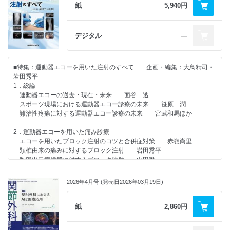
える。さまざまな画像診断が進歩してきたが，まだまだ機能的解析は不完
紙
5,940円
全と思われる。腰痛の診断として，鈴木秀典先生に「画像診断と機能評価
の進化」，奥山晃平先生に「腰椎分離症診療における新たな画像診断技術
－MR bone imagingの有用性」を記載いただいた。一方で，腰痛の治療
デジタル
―
には運動療法，薬物療法，侵襲的な治療として，ブロック治療，注射療
法，手術療法がある。運動療法，薬物療法は多くのエビデンスがあるが，
侵襲的治療はまだまだ十分な検証が行われていないのが現状であろう。稲
■特集：運動器エコーを用いた注射のすべて 企画・編集：大鳥精司・
毛一秀先生に「腰痛に対する薬物療法－副作用の予防も含めて」，腰痛に
岩田秀平
対する理学療法として杉浦史郎先生に「運動療法」を執筆いただいた。未
1．総論
来への懸け橋的治療として西能 健先生に「腰痛に対する新規治療法
運動器エコーの過去・現在・未来 面谷 透
PRP椎間板注射/脊髄刺激療法」，中前稔生先生に「高齢者の椎体終板障
スポーツ現場における運動器エコー診療の未来 笹原 潤
害を伴う腰痛に対する手術療法」，辰村正紀先生に「腰痛分離症に対する
難治性疼痛に対する運動器エコー診療の未来 宮武和馬ほか
経皮的Buck法スクリュー直接固定」のご提案をいただいた。おそらくこ
れらは今後ますますデビデンスレベルを上げていただき，わが国から世界
2．運動器エコーを用いた痛み診療
に発信する有益な治療法に発展すると信じている。
エコーを用いたブロック注射のコツと合併症対策 赤嶺尚里
高齢者腰痛や，明らかな非特異的腰痛は上記の治療法では解決できない
頚椎由来の痛みに対するブロック注射 岩田秀平
側面をもつ。サルコペニアやロコモティブシンドロームの合併に対する治
胸郭出口症候群に対するブロック注射 山田唯一
療はさらなる検討が必要であろう。また，心理的要素を含む腰痛には認知
背部痛に対するブロック注射 武田泰子
行動療法も必要であるが，その効果も一定の見解を得ていない。盛 晃彦
腰痛に対するブロック注射 岩﨑 博ほか
先生に「腰痛に対する栄養管理」，清水啓介先生に「脳波の複雑性解析に
2026年4月号 (発売日2026年03月19日)
超音波ガイド下腰椎神経根ブロック 片山裕貴
よる慢性腰痛の認知行動療法適性スクリーニングシステムの開発」を解説
殿部痛に対するブロック注射 髙田知史
いただいた。世界における腰痛患者は2020年で6億人，2040年には8億人
腹壁の痛みに対するエコーガイド下注射：ACNESを起点とした実践的
紙
2,860円
に到達すると報告されている。人口構成から多くの高齢者がターゲットに
アプローチ 遠藤健史
なるのは間違いない。局所のみでなく，トータルケアとしての腰痛管理が
肩の痛みに対するエコー診療 都竹伸哉
必要となろう。