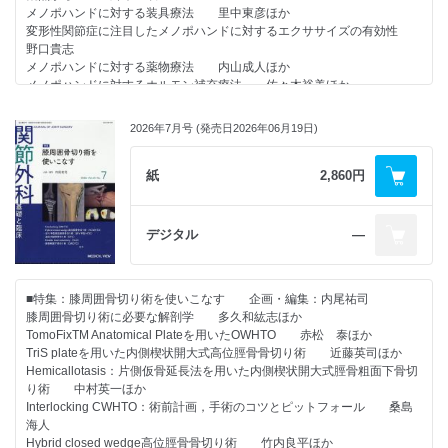
メノポハンドに対する装具療法 里中東彦ほか
変形性関節症に注目したメノポハンドに対するエクササイズの有効性
野口貴志
メノポハンドに対する薬物療法 内山成人ほか
メノポハンドに対するホルモン補充療法 佐々木裕美ほか
更年期女性における手根管症候群 原 友紀
手指腱鞘炎に対するエクオールの可能性－全身性因子と局所力学に基づく
2026年7月号 (発売日2026年06月19日)
保存治療戦略－ 岡本道雄
手指変形性関節症に対するエクオールの疼痛緩和効果 清本憲太ほか
手指変形性関節症に対するAPS療法 河野正明ほか
紙
2,860円
手指変形性関節症に対する塞栓療法 奥野祐次ほか
手指変形性関節症と骨粗鬆症 花香 恵
デジタル
―
●連載
・臨床と論文執筆に役立つ！ 重要論文レビュー（足部編 第5回）
「アキレス腱障害の保存療法」 松井智裕
■特集：膝周囲骨切り術を使いこなす 企画・編集：内尾祐司
膝周囲骨切り術に必要な解剖学 多久和紘志ほか
・すっきりわかる 骨折の分類使い方講座（肩～肘関節編 第12回）
TomoFixTM Anatomical Plateを用いたOWHTO 赤松 泰ほか
「鎖骨骨幹部骨折に使われる骨折分類」 石原健嗣ほか
TriS plateを用いた内側楔状開大式高位脛骨骨切り術 近藤英司ほか
Hemicallotasis：片側仮骨延長法を用いた内側楔状開大式脛骨粗面下骨切
・人工膝関節 ～大切なのに誰も教えてくれない基本～（第20回）
り術 中村英一ほか
「セメントレスTKA，今度こそ本物か－ロボット時代の光と影－」 格
Interlocking CWHTO：術前計画，手術のコツとピットフォール 桑島
谷義徳
海人
Hybrid closed wedge高位脛骨骨切り術 竹内良平ほか
・おもしろ 医人 ヒストリー（第49回）