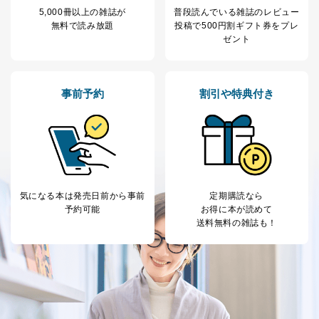
5,000冊以上の雑誌が
普段読んでいる雑誌のレビュー
無料で読み放題
投稿で
500円割ギフト券をプレ
ゼント
事前予約
割引や特典付き
気になる本は
発売日前から事前
定期購読なら
予約可能
お得に本が読めて
送料無料の雑誌も！