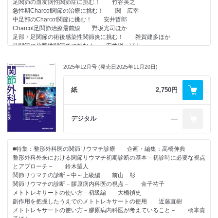
足関節の血友病性関節症に挑む！ 竹谷英之
急性期Charcot関節の治療に挑む！ 関 広幸
・おもしろ 医人 ヒストリー（第43回）
中足部のCharcot関節に挑む！ 安井哲郎
「ままならない世界で有名になった医師：コナン・ドイル」 小橋由紋
Charcot足関節治療最前線 野坂光司ほか
子
足部・足関節の術後感染性関節炎に挑む！ 雜賀建多ほか
足関節の化膿性関節炎に挑む！ 安井洋一ほか
足部・足関節の結晶沈着性関節炎の診断と治療戦略 脇山沙也加ほか
2025年12月号 (発売日2025年11月20日)
●連載
・すっきりわかる 骨折の分類使い方講座（肩～肘関節編 第7回）
「Monteggia骨折に使われる骨折分類」 草野 望
紙
2,750円
・人工膝関節 ～大切なのに誰も教えてくれない基本～（第14回）
「わが国におけるTKA機種の変遷」 格谷義徳
デジタル
―
・おもしろ 医人 ヒストリー（第42回）
「MRIの歴史 最初に発明したのは誰？ アイディアが先かマシーンが先
■特集：整形外科医の関節リウマチ診療 企画・編集：高橋伸典
か：Damadian vs. Mansfieldの磁場をめぐる戦い」 小橋由紋子
整形外科外来における関節リウマチ初期診断の基本－初診時に必要な視点
とアプローチ－ 鈴木望人
関節リウマチの診断－中～上級編 前山 彰
関節リウマチの診断－膠原病内科医の視点－ 金子祐子
メトトレキサートの使い方－初級編 大橋禎史
副作用を把握したうえでのメトトレキサートの使用 近藤直樹
メトトレキサートの使い方－膠原病内科医が考えていること－ 橋本貴