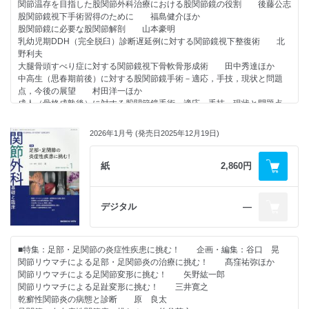
関節温存を目指した股関節外科治療における股関節鏡の役割 後藤公志
え，スポーツによる運動や障害者の動作など，あらゆる身体の動きを研究
股関節鏡視下手術習得のために 福島健介ほか
するためには，運動生理学，運動神経生理学，運動生化学，運動（スポー
股関節鏡に必要な股関節解剖 山本豪明
ツ）心理学，バイオメカニクス（生体力学），スポーツ工学，生命科学と
乳幼児期DDH（完全脱臼）診断遅延例に対する関節鏡視下整復術 北
いった他のさまざまな専門領域の知識も活用し，さらに栄養学や薬学など
野利夫
医学関連領域も加えた包括的見地から総合的に科学する必要があります。
大腿骨頭すべり症に対する関節鏡視下骨軟骨形成術 田中秀達ほか
この特集は，スポーツ医学研究に対する考え方に大きな変容を与える可
中高生（思春期前後）に対する股関節鏡手術－適応，手技，現状と問題
能性を秘めた最新のトピックスを提供していると自負しています。手術室
点，今後の展望 村田洋一ほか
での最新のスキルを活用したスポーツ障害後の治療法というよりは，スポ
成人（骨格成熟後）に対する股関節鏡手術－適応，手技，現状と問題点，
ーツという身体運動の本質を再考するうえで最も重要となる運動機能の評
今後の展望 山田和希
価法と，そこから抽出されたデータの解析・活用法を示すことで，障害予
股関節鏡によるサルベージ手術 小林直実ほか
防へとつなげるテーマを取り上げています。また治療への応用では，近
2026年1月号 (発売日2025年12月19日)
股関節鏡視下手術－股関節唇と関節包のマネジメント：股関節鏡手術標準
年，めざましい普及をとげている物理療法と再生医療についてのトピック
化を目指して 齊藤昌愛ほか
スを提供しています。
Cam変形の鏡視下切除による股関節温存 眞舘敦史ほか
紙
2,860円
いずれの項目においても，編者の一方的な（少し偏った？）要求にもか
かわらず貴重な情報をご提供いただき，改めて執筆者の先生方に心より感
●原著論文
謝申し上げます。本特集号が，皆様の今後のスポーツ医学研究における新
CASを使用しないrestricted KA-TKAの治療成績 榊原 醸
たな展開の一助となることを願っています。
デジタル
―
●連載
早稲田大学スポーツ科学学術院
・すっきりわかる 骨折の分類使い方講座（肩～肘関節編 第8回）
熊井 司
■特集：足部・足関節の炎症性疾患に挑む！ 企画・編集：谷口 晃
「肩甲骨関節窩骨折に使われる骨折分類」 倉田慎平
関節リウマチによる足部・足関節炎の治療に挑む！ 髙窪祐弥ほか
関節リウマチによる足関節変形に挑む！ 矢野紘一郎
・人工膝関節 ～大切なのに誰も教えてくれない基本～（第15回）
関節リウマチによる足趾変形に挑む！ 三井寛之
「EBMを超えて考えるTKA機種選択②：Cruciate retention（CR）
乾癬性関節炎の病態と診断 原 良太
型」 格谷義徳