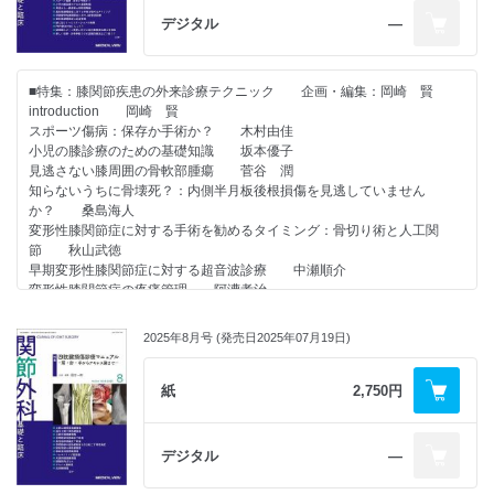
デジタル
―
■特集：膝関節疾患の外来診療テクニック 企画・編集：岡崎 賢
introduction 岡崎 賢
スポーツ傷病：保存か手術か？ 木村由佳
小児の膝診療のための基礎知識 坂本優子
見逃さない膝周囲の骨軟部腫瘍 菅谷 潤
知らないうちに骨壊死？：内側半月板後根損傷を見逃していません
か？ 桑島海人
変形性膝関節症に対する手術を勧めるタイミング：骨切り術と人工関
節 秋山武徳
早期変形性膝関節症に対する超音波診療 中瀬順介
変形性膝関節症の疼痛管理 阿漕孝治
膝に効くリハビリテーションの実際 大見頼一ほか
PRP療法が効く人って？ 大鶴任彦ほか
2025年8月号 (発売日2025年07月19日)
膝周囲スポーツ障害に対する体外衝撃波治療の有用性 堤 亮介ほか
新しい治療・末梢神経ラジオ波焼灼療法はどう使う？ 山村拓也ほか
紙
2,750円
●連載
・すっきりわかる 骨折の分類使い方講座（肩&#12316;肘関節編 第4
回）
デジタル
―
「上腕骨外側顆骨折（小児）」 友利裕二