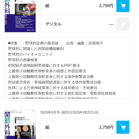
手指関節および屈筋腱損傷に対するアプローチ 内藤聖人
紙
2,750円
股関節手術のアプローチ &#19432; 賢一ほか
股関節鏡視下手術のアプローチ 内田宗志
膝関節の前方・後方アプローチ 多久和紘志ほか
デジタル
―
膝関節の内側・外側アプローチ 大西慎太郎ほか
膝関節鏡手術に対するアプローチ 安 宰成ほか
足関節への直視下アプローチ 神崎至幸
■特集：：野球肘診療の最前線 企画・編集：岩堀裕介
足関節鏡 高尾昌人ほか
野球肘に関連した肘関節機能解剖
前足部へのアプローチ 嶋 洋明
野球肘のバイオメカニクス
後足部へのアプローチ 中佐智幸ほか
野球肘の画像検査
足趾へのアプローチ 平尾 眞
肘関節尺側側副靱帯損傷に対するPRP 療法
上腕骨小頭離断性骨軟骨炎の病態と外固定療法
上腕骨小頭離断性骨軟骨炎に対する体外衝撃波治療
肘頭疲労骨折・骨端線閉鎖遅延に対する体外衝撃波治療
投球による尺骨神経障害に対する保存療法・手術療法
上腕骨小頭離断性骨軟骨炎に対する骨釘固定術・骨軟骨柱移植術
上腕骨小頭離断性骨軟骨炎に対する肋骨骨軟骨移植術
上腕骨小頭離断性骨軟骨炎難治例に対する尺骨矯正骨切りによる腕橈関節
除圧術
2025年9月号 (発売日2025年08月21日)
上腕骨小頭離断性骨軟骨炎に対する高純度アルギン酸ゲルを用いた軟骨修
復治療法
肘関節尺側側副靱帯損傷に対するインターナルブレース法・靱帯再建術
紙
2,750円