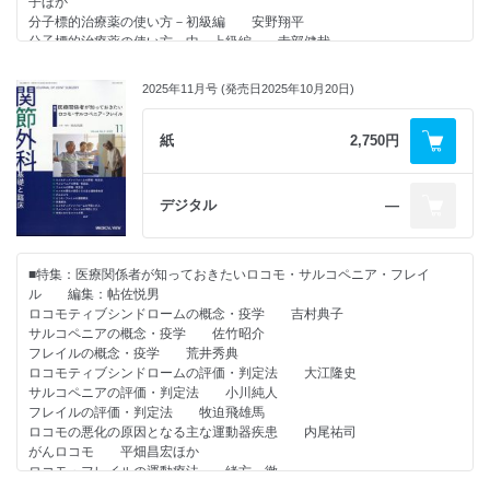
子ほか
分子標的治療薬の使い方－初級編 安野翔平
分子標的治療薬の使い方－中～上級編 寺部健哉
分子標的治療薬の使い方－膠原病内科医が考えていること－ 田中榮一
関節リウマチ治療における非薬物治療（リハビリテーション・手術療法）
2025年11月号 (発売日2025年10月20日)
の意義 小嶋俊久
非薬物治療－リハビリテーション治療の実際－ 松下 功
非薬物治療－関節内注射の実際－ 神戸克明
紙
2,750円
●連載
・すっきりわかる 骨折の分類使い方講座（肩&#12316;肘関節編 第6
デジタル
―
回）
「尺骨鉤状突起骨折，terrible triadに使われる骨折分類」 高橋信行
■特集：医療関係者が知っておきたいロコモ・サルコペニア・フレイ
・人工膝関節 ～大切なのに誰も教えてくれない基本～（第13回）
ル 編集：帖佐悦男
「EBMを超えて考えるTKA機種選択 ①：Posterior stabilized（PS）
ロコモティブシンドロームの概念・疫学 吉村典子
型」 格谷義徳
サルコペニアの概念・疫学 佐竹昭介
フレイルの概念・疫学 荒井秀典
・おもしろ 医人 ヒストリー（第41回）
ロコモティブシンドロームの評価・判定法 大江隆史
「PETの歴史：浅いが深い画像診断～ディラックの陽電子～」 小橋由
サルコペニアの評価・判定法 小川純人
紋子
フレイルの評価・判定法 牧迫飛雄馬
ロコモの悪化の原因となる主な運動器疾患 内尾祐司
がんロコモ 平畑昌宏ほか
ロコモ・フレイルの運動療法 緒方 徹