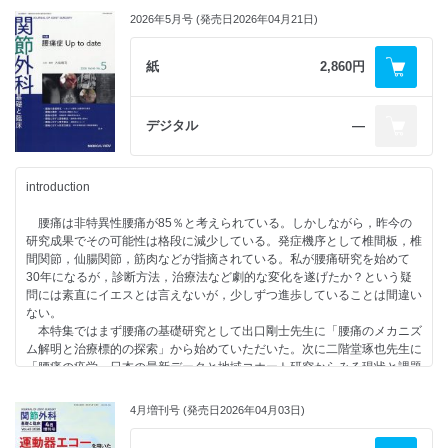
上腕骨近位部骨折に対する手術－インプラントの固定特性と手術アプロー
2026年5月号 (発売日2026年04月21日)
チの基本－ 大木 聡
足関節骨折－日常診療のお作法と間違いのない手術方法－ 松井健太郎
大腿骨転子部骨折に対する整復手術のポイント 入江悠子
紙
2,860円
大腿骨頚部骨折－整復して固定する－ 山口正哉
●連載
デジタル
―
・人工膝関節 ～大切なのに誰も教えてくれない基本～（第18回）
「人工関節とコマーシャリズム－学会と資産形成イベントの類似点
－」 格谷義徳
introduction
・おもしろ 医人 ヒストリー（第47回）
腰痛は非特異性腰痛が85％と考えられている。しかしながら，昨今の
「Green Radiologyを考える－ガドリニウム造影剤の自然界への拡散－
研究成果でその可能性は格段に減少している。発症機序として椎間板，椎
Jeanが発見したときは希少であったのに」 小橋由紋子
間関節，仙腸関節，筋肉などが指摘されている。私が腰痛研究を始めて
30年になるが，診断方法，治療法など劇的な変化を遂げたか？という疑
問には素直にイエスとは言えないが，少しずつ進歩していることは間違い
ない。
本特集ではまず腰痛の基礎研究として出口剛士先生に「腰痛のメカニズ
ム解明と治療標的の探索」から始めていただいた。次に二階堂琢也先生に
「腰痛の疫学－日本の最新データと地域コホート研究からみる現状と課題
－」を執筆いただいた。いまだ腰痛の機序は混沌としているのは間違いな
いが，その機序として岩前真由先生に「脊柱由来の腰痛を中心に」，黒澤
4月増刊号 (発売日2026年04月03日)
大輔先生に「仙腸関節に関して」，添田沙織先生に「Modic変形やHIZに
関して」記載をいただいた。いずれも世界が注目している部位であると考