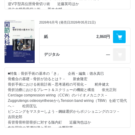
逆V字型高位脛骨骨切り術 近藤英司ほか
「ACL再建への道のり：ヘイ・グローブスの工夫」 小橋由紋子
遠位大腿骨骨切り術 荒木大輔
Double level osteotomyの適応と術前計画 中山 寛
脛骨粗面下骨切り術（OWDTO） 秋山武徳
2026年6月号 (発売日2026年05月21日)
膝周囲骨切り術に併用する半月板治療 古賀英之
前十字靱帯（ACL）不全膝に対する骨切り術 鈴木智之ほか
膝軟骨損傷に対する自家培養軟骨移植術併用の膝周囲骨切り術 前山
紙
2,860円
彰ほか
膝蓋大腿関節症・軟骨損傷に対する脛骨粗面前内方移行術－Crosse de
hockey法－ 若槻拓也ほか
デジタル
―
●連載
・人工膝関節 ～大切なのに誰も教えてくれない基本～（第19回）
■特集：骨折手術の基本の「き」 企画・編集：徳永真巳
「アプローチはMedial parapatellar approachで決まり。」 格谷義徳
骨癒合の基礎－骨折が治るとは？－ 新倉隆宏
骨折手術における術前計画－思考過程の可視化－ 籾井健太
・おもしろ 医人 ヒストリー（第48回）
骨折治療におけるプレート＆スクリューの機能と構造 依光正則
「生涯病と宗教に苦しむ偉人，マルティン・ルター：トイレが友達だっ
Cerclage compression wiring（CCW）のバイオメカニクス－
た？」 小橋由紋子
Zuggrutengs osteosyntheseからTension band wiring（TBW）を経て現代
へ－ 松田匡弘
ピンニングをマスターしよう－鋼線選択からポジショニングのコツ－
吉田史郎
長管骨骨幹部骨折に対する髄内釘 近藤洵也ほか
創外固定の基礎知識と手技 大饗和憲
橈骨遠位端骨折に対する掌側ロッキングプレート固定術 坂なつみ