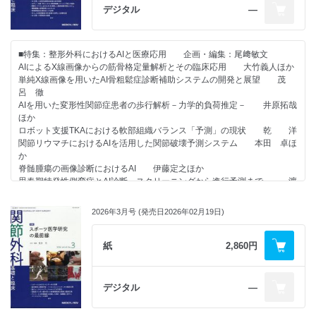
肘の痛みに対するブロック注射 木島丈博
デジタル
―
手指の痛みに対するブロック注射 岩倉菜穂子
千葉大学大学院医学研究院整形外科学
股関節痛に対するエコー下注射 大内 洋
大鳥精司
膝の痛みに対するブロック注射 村上友基
■特集：整形外科におけるAIと医療応用 企画・編集：尾﨑敏文
膝の痛みに対する末梢神経ラジオ波焼灼療法 藤田健太郎ほか
AIによるX線画像からの筋骨格定量解析とその臨床応用 大竹義人ほか
足関節・足部痛に対する超音波ガイド下注射の実際 木村青児
単純X線画像を用いたAI骨粗鬆症診断補助システムの開発と展望 茂
呂 徹
3．エコーを用いた手術のためのブロック注射
AIを用いた変形性関節症患者の歩行解析－力学的負荷推定－ 井原拓哉
上肢手術のためのブロック注射（腕神経叢ブロック） 山田和矢
ほか
Wide awake hand surgeryの最前線 長谷川英雄
ロボット支援TKAにおける軟部組織バランス「予測」の現状 乾 洋
大腿骨近位部骨折に対するブロック注射 酒井瑛平
関節リウマチにおけるAIを活用した関節破壊予測システム 本田 卓ほ
足部手術のためのブロック注射 釜谷佳幸
か
子どもに対するブロック注射のコツ 佐久間昭利
脊髄腫瘍の画像診断におけるAI 伊藤定之ほか
思春期特発性側弯症とAI診断－スクリーニングから進行予測まで－ 渡
辺航太
AIによる軟部腫瘍MRI画像を活用した診療支援 弘實 透
2026年3月号 (発売日2026年02月19日)
AIを用いた野球肘の超音波診断 髙辻謙太ほか
大規模言語モデルを用いた電子カルテ解析 中原龍一
整形外科領域における生成AIの変革 長谷井 嬢
紙
2,860円
整形外科領域における医療AI活用の倫理 藤田卓仙
●原著論文
デジタル
―
人工膝関節周囲骨折の治療戦略：
Femoral componentの特徴に留意した髄内釘固定 尾藤博信ほか