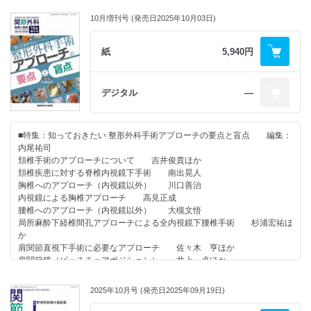
栄養療法 若林秀隆
ロコモティブシンドロームの予防と介入 石橋英明
10月増刊号 (発売日2025年10月03日)
サルコペニア・フレイルの予防と介入 山田 実
地域におけるロコモ対策 舩元太郎ほか
紙
5,940円
●原著論文
膝蓋大腿関節置換術の術後中期成績 彌冨 将ほか
デジタル
―
●連載
・すっきりわかる 骨折の分類使い方講座（肩&#12316;肘関節編 第5
回）
■特集：知っておきたい 整形外科手術アプローチの要点と盲点 編集：
「橈骨頭・頚部近位骨折に使われる骨折分類」 寺浦英俊
内尾祐司
頚椎手術のアプローチについて 吉井俊貴ほか
・人工膝関節 ～大切なのに誰も教えてくれない基本～（第12回）
頚椎疾患に対する脊椎内視鏡下手術 南出晃人
「TKAにおける内側側副靱帯損傷～起こりうるトラブルとしての認識と防
胸椎へのアプローチ（内視鏡以外） 川口善治
止法～」 格谷義徳
内視鏡による胸椎アプローチ 高見正成
腰椎へのアプローチ（内視鏡以外） 大槻文悟
・おもしろ 医人 ヒストリー（第40回）
局所麻酔下経椎間孔アプローチによる全内視鏡下腰椎手術 杉浦宏祐ほ
「膵臓の機能の解明までの50年：ランゲルハンスの見つけた9つの細胞と
か
は？」 小橋由紋子
肩関節直視下手術に必要なアプローチ 佐々木 亨ほか
肩関節鏡（ビーチチェアポジション） 井上 卓ほか
肘関節へのアプローチ（関節鏡以外） 射場浩介
肘関節鏡でのアプローチ 島田幸造
2025年10月号 (発売日2025年09月19日)
手関節へのアプローチ（関節鏡以外） 安部幸雄
手関節鏡によるアプローチ法 中村俊康