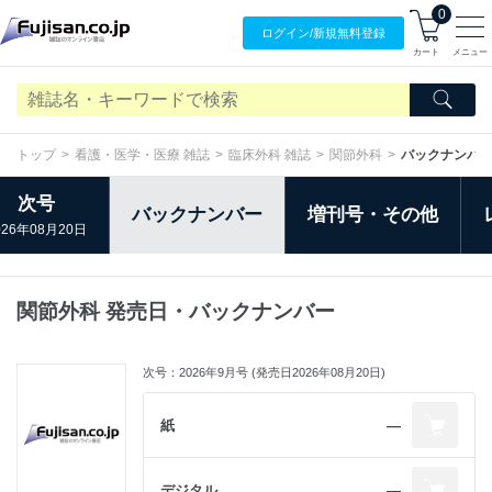
0
ログイン/
新規無料
登録
カート
メニュー
トップ
看護・医学・医療 雑誌
臨床外科 雑誌
関節外科
バックナンバ
次号
バックナンバー
増刊号・その他
026年08月20日
関節外科 発売日・バックナンバー
次号：2026年9月号 (発売日2026年08月20日)
紙
―
デジタル
―