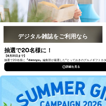
デジタル雑誌をご利用なら
最新号〜バックナンバーまで7000冊以上の雑誌
（電子
書籍）が無料で読み放題！
タダ読みサービス
を楽しもう！
DOWNLOAD FOR IOS
DOWNLOAD FOR ANDROID
ご利用方法はこちら