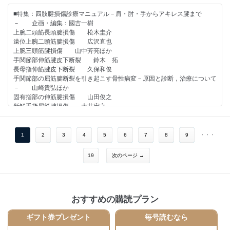
・人工膝関節 ～大切なのに誰も教えてくれない基本～（第11回）
■特集：四肢腱損傷診療マニュアル－肩・肘・手からアキレス腱まで
「キャリアを設計するということ&#12316;“整形外科医としてどう働く
－ 企画・編集：國吉一樹
か”を収入から考える&#12316;」 格谷義徳
上腕二頭筋長頭腱損傷 松木圭介
遠位上腕二頭筋腱損傷 広沢直也
・おもしろ 医人 ヒストリー（第38回）
上腕三頭筋腱損傷 山中芳亮ほか
「北の地に生まれた赤十字：高松凌雲の献身」 小橋由紋子
手関節部伸筋腱皮下断裂 鈴木 拓
長母指伸筋腱皮下断裂 久保和俊
手関節部の屈筋腱断裂を引き起こす骨性病変－原因と診断，治療について
－ 山崎貴弘ほか
固有指部の伸筋腱損傷 山田俊之
新鮮手指屈筋腱損傷 大井宏之
ハムストリング筋損傷の治療－手術療法を中心に－ 吉村英哉
大腿四頭筋腱損傷 佐藤祐介
腓腹筋肉ばなれ 小林 淳
1
2
3
4
5
6
7
8
9
・・・
アキレス腱断裂の保存療法・手術療法 福田秀明
足部腱損傷 松井智裕
19
次のページ →
●連載
・人工膝関節 ～大切なのに誰も教えてくれない基本～（第10回）
「ナビゲーションシステムおよびロボティックアシストTKAの現在地－
おすすめの購読プラン
Guided by Tech, Lost in Thought－」 格谷義徳
ギフト券プレゼント
毎号読むなら
・おもしろ 医人 ヒストリー（第37回）
「単純X線像で診断できる骨端線損傷：Tillaux骨折」 小橋由紋子