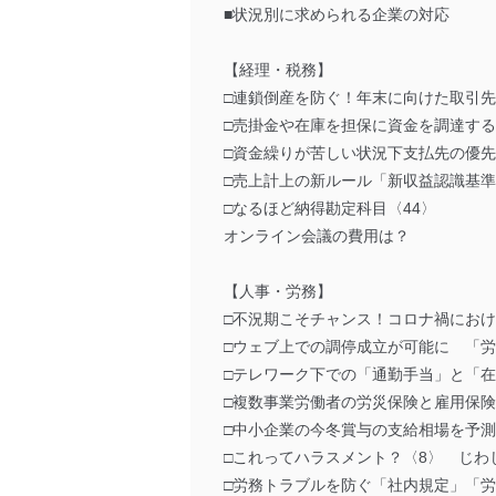
■状況別に求められる企業の対応
【経理・税務】
□連鎖倒産を防ぐ！年末に向けた取引
□売掛金や在庫を担保に資金を調達する
□資金繰りが苦しい状況下支払先の優
□売上計上の新ルール「新収益認識基
□なるほど納得勘定科目〈44〉
オンライン会議の費用は？
【人事・労務】
□不況期こそチャンス！コロナ禍にお
□ウェブ上での調停成立が可能に 「
□テレワーク下での「通勤手当」と「
□複数事業労働者の労災保険と雇用保
□中小企業の今冬賞与の支給相場を予
□これってハラスメント？〈8〉 じわ
□労務トラブルを防ぐ「社内規定」「労