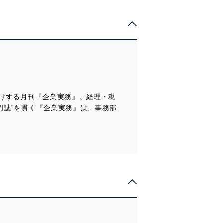
管理の仕組みに、これらの法
けする月刊『企業実務』。経理・税
全対策を実施し、個人情報の
門誌”を貫く『企業実務』は、事務部
ータへの不要なアクセスを防止
ータベース等を取り扱う情報