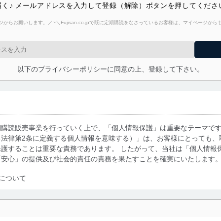
く♪ メールアドレスを入力して登録（解除）ボタンを押してくださ
からお願いします。／~＼Fujisan.co.jpで既に定期購読をなさっているお客様は、マイページ
以下のプライバシーポリシーに同意の上、登録して下さい。
期購読販売事業を行っていく上で、「個人情報保護」は重要なテーマで
る法律第2条に定義する個人情報を意味する）」は、お客様にとっても、
護することは重要な責務であります。 したがって、当社は「個人情報
「安心」の提供及び社会的責任の責務を果たすことを確実にいたします
について
利用・提供に際して、その利用目的を明確にし、本人の同意を得たうえ
によって取得・利用・提供を行います。また、当社が保有している個人
示は行いません。当社においてはこれらの取り組みを確実にするため、