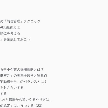
先の「与信管理」テクニック
ABL融資とは
先順位を考える
準」を確認しておこう
ける中小企業の採用戦略とは？
労働審判」の実務手続きと留意点
在宅勤務手当」のバランスとは？
険をおさらいする
測する
じわと職場から追いやるやり方は…
使協定」はこうつくる〈23〉