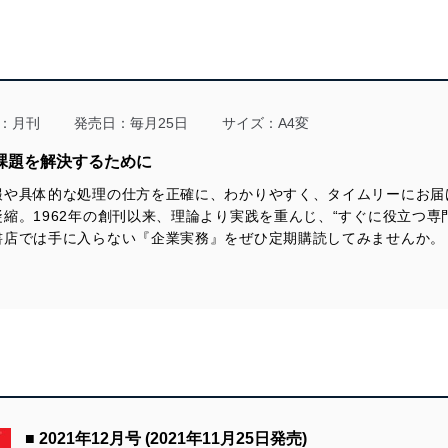
用を行わないために、適切な管理措置を講じます。
る法令、国が定める指針及びその他の規範を遵守します。また、当社の
適合させます。
：月刊
発売日：毎月25日
サイズ：A4変
課題を解決するために
報や具体的な処理の仕方を正確に、わかりやすく、タイムリーにお届
及び安全性を確保するために、下記セキュリティ対策をはじめとする安
縮。1962年の創刊以来、理論より実践を重んじ、“すぐに役立つ専
防止及び是正に努めます。
書店では手に入らない『企業実務』をぜひ定期購読してみませんか。
ことのできる機器及び当該機器を取り扱う従業者を明確化し、 個人デ
いるユーザー制御機能（ユーザーアカウント制御）により、個人情報デ
業者を識別・認証しています。
等の防止
機器等のオペレーティングシステムを最新の状態に保持しています。
■ 2021年12月号 (2021年11月25日発売)