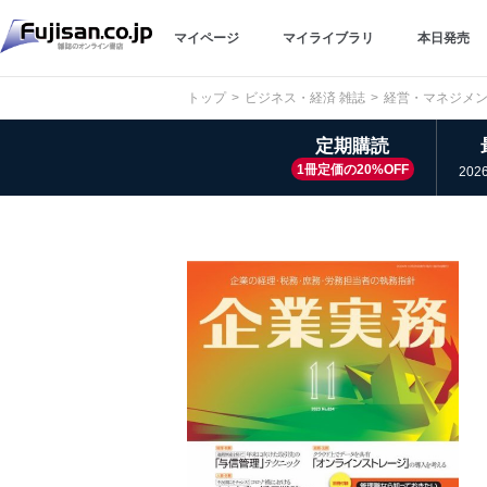
マイページ
マイライブラリ
本日発売
トップ
ビジネス・経済 雑誌
経営・マネジメン
定期購読
1冊定価の20%OFF
202