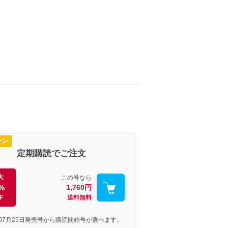
ーン
定期購読でご注文
大
この号なら
%
1,760円
F
送料無料
年07月25日発売号から購読開始号が選べます。