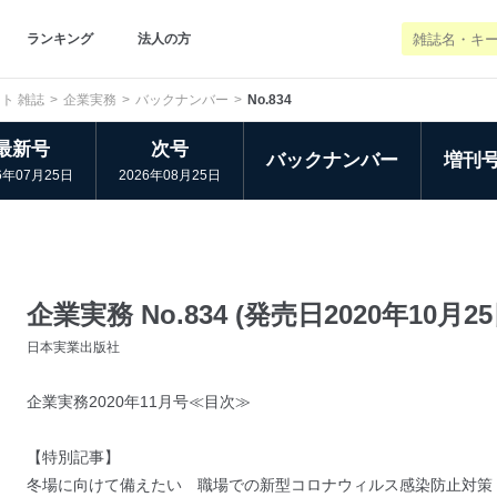
ランキング
法人の方
ト 雑誌
企業実務
バックナンバー
No.834
最新号
次号
バックナンバー
増刊
6年07月25日
2026年08月25日
企業実務 No.834 (発売日2020年10月25
日本実業出版社
企業実務2020年11月号≪目次≫
【特別記事】
冬場に向けて備えたい 職場での新型コロナウィルス感染防止対策