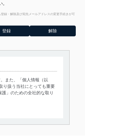
い。
からも登録・解除及び宛先メールアドレスの変更手続きが可
す。また、「個人情報（以
取り扱う当社にとっても重要
保護」のための全社的な取り
。
で利用目的の達成に必要な範
情報は、同意を得ずに目的外
従業者等の教育を徹底してま