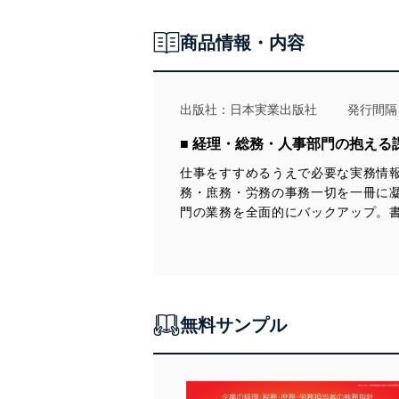
いります。また、目的外利
商品情報・内容
法令遵守
当社は、個人情報に関連す
令及びその他の規範を常に
出版社：
日本実業出版社
発行間隔
個人情報の安全管理措置
■ 経理・総務・人事部門の抱える
仕事をすすめるうえで必要な実務情
当社は、個人情報の正確性
務・庶務・労務の事務一切を一冊に凝
漏えい、滅失またはき損の
門の業務を全面的にバックアップ。
アクセス制御
個人データを取り扱う
しています。
アクセス者の識別と認証
機器に標準装備されて
無料サンプル
システムを使用する従
外部からの不正アクセス
個人データを取り扱う