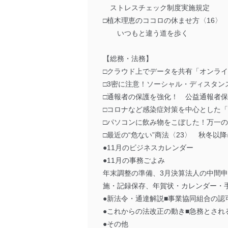
ストレスチェック制度実施規定
□植木理恵のココロの休ませ方〈16〉
いつもと違う道を歩く
【総務・法務】
□クラウド上でデータを共有「オンラ
□3密に注意！ソーシャル・ディスタン
□通報者の保護を強化！ 公益通報者
□コロナなど感染症対策を中心とした「
□パソコンに飲み物をこぼした！万一
□最近の“危ない”商法〈23〉 秋冬
●11月のビジネスカレンダー
●11月の事務ごよみ
年末調整の準備、3月決算法人の中間
施・記録保存、年賀状・カレンダー・
●新法令・通達解説■事業協同組合の認
●これからの法改正の動き■急務とされ
●その他