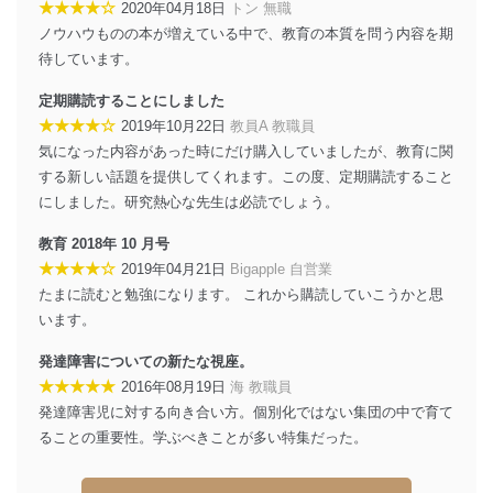
★★★★☆
2020年04月18日
トン 無職
ソフトウェア等を導入し、自動更新 機能等の活用
により、これを最新状態としています。
ノウハウものの本が増えている中で、教育の本質を問う内容を期
待しています。
情報システムの使用に伴う漏洩等の防止
メール等により個人データの含まれるファイルを
定期購読することにしました
送信する場合に、当該ファイルへのパスワードを
★★★★☆
2019年10月22日
教員A 教職員
設定しています。
気になった内容があった時にだけ購入していましたが、教育に関
個人情報保護マネジメントシステムの継続的改善
する新しい話題を提供してくれます。この度、定期購読すること
にしました。研究熱心な先生は必読でしょう。
当社は、内部監査及びマネジメントレビューの機会を通
じて、個人情報保護マネジメントシステムを継続的に改
教育 2018年 10 月号
善し、常に最良の状態を維持します。
★★★★☆
2019年04月21日
Bigapple 自営業
たまに読むと勉強になります。 これから購読していこうかと思
苦情及び相談受付け窓口
います。
貴殿の個人情報及び当社の個人情報保護マネジメントシ
ステムに関するご相談及び苦情については以下までご連
発達障害についての新たな視座。
絡ください。
★★★★★
2016年08月19日
海 教職員
適切、かつ迅速に対応させていただきます。
発達障害児に対する向き合い方。個別化ではない集団の中で育て
ることの重要性。学ぶべきことが多い特集だった。
株式会社富士山マガジンサービス 個人情報問い合わせ
係
TEL：0570-200-223