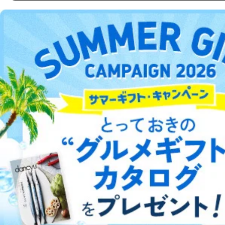
場合
③国の機関又は地方公共団体が法令の定める事務を遂行
DOWNLOAD FOR ANDROID
することに対して協力する必要がある場合であって、利
用目的を本人に通知し、又は公表することによって当該
事務の遂行に支障を及ぼすおそれがあるとき
ご利用方法はこちら
④開示対象個人情報の利用目的が明らかな場合
開示対象個人情報については、保有個人データの本人ま
たはその代理人からの利用目的の通知、開示、変更等
（内容の訂正、追加または削除）、利用停止等（「利用
総合案内
の停止または消去」「第三者への提供の停止」）の求め
に対応させていただいております。 当社顧客の皆様の
アフィリエイト
採用情報
個人情報は「マイページ」にログインしていただくこと
で、訂正、追加、変更を行っていただくことが出来ま
プレスリリース
お問い合わせ
す。マイページをご利用いただけない方、その他の方に
つきましては、下記Aをご覧ください。 また、ご登録い
ただいた個人情報のうち、市町村などの名称および郵便
利用規約
プライバシーポリシー
特定商取引法に基づく表示
会社案内
出版社の皆様へ
番号、金融機関の名称あるいはクレジットカードの有効
投資家の皆様へ
サイトマップ
期限など、商品のお届けやご請求を行う上で支障がある
情報に変更があった場合には、当社が登録情報を変更さ
せていただく場合があります。
A.開示等の求めの申し出先、提出していただく書面等
開示等の求めは、電話又は電子メールにて下記までお申