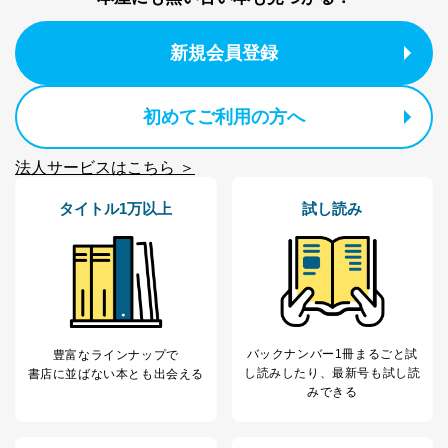
るご案内のため
採用応募者の方の
4
採用選考、ご連絡のため
個人情報
新規会員登録
当社の従業者の個
人事、総務などの雇用管理等のた
5
人情報
め
パートナー（提携
購入商品配送のため
初めてご利用の方へ
企業）からの委託
提携企業及びお客様がご購入され
により当社の
た商品の発売元企業からのｅメー
6
定期購読サービス
ル等による商品、
法人サービスはこちら ＞
等をご利用の方の
サービス、キャンペーン等の広告
個人情報
に関するご案内のため
タイトル1万以上
試し読み
当社のサービス利用状況の把握お
よびその分析のため
お問い合わせ対応、トラブル対
SNS公式アカウン
処、オペレーター教育など応対品
7
トに登録された方
質向上のため
の個人情報
その他当社のプライバシーポリシ
ー等にて公表する利用目的達成の
ため
バックナンバー1冊まるごと試
豊富なラインナップで
※上記の利用目的のうちNo.1～5については保有個人デ
し読み
したり、最新号も試し読
書店に並ばない本とも出会える
ータ（開示対象個人情報）の利用目的であり、下記4.の
みできる
開示等のご請求に対応させていただきます。
なお、6、7については、パートナー（提携企業）様又は