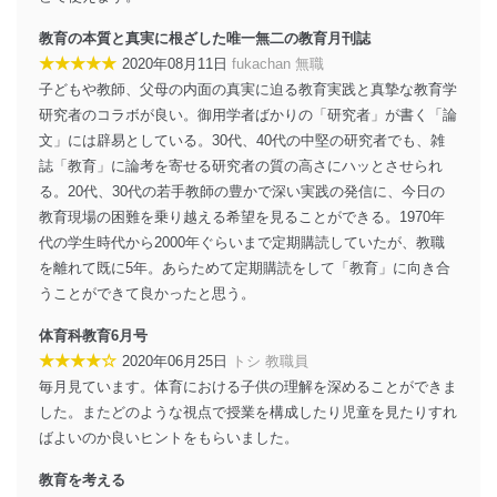
す。
教育の本質と真実に根ざした唯一無二の教育月刊誌
個人情報の安全管理措置
★★★★★
2020年08月11日
fukachan 無職
子どもや教師、父母の内面の真実に迫る教育実践と真摯な教育学
当社は、個人情報の正確性及び安全性を確保するため
研究者のコラボが良い。御用学者ばかりの「研究者」が書く「論
に、下記セキュリティ対策をはじめとする安全対策を実
施し、個人情報の漏えい、滅失またはき損の防止及び是
文」には辟易としている。30代、40代の中堅の研究者でも、雑
正に努めます。
誌「教育」に論考を寄せる研究者の質の高さにハッとさせられ
る。20代、30代の若手教師の豊かで深い実践の発信に、今日の
アクセス制御
個人データを取り扱うことのできる機器及び当該
教育現場の困難を乗り越える希望を見ることができる。1970年
機器を取り扱う従業者を明確化し、 個人データへ
代の学生時代から2000年ぐらいまで定期購読していたが、教職
の不要なアクセスを防止しています。
を離れて既に5年。あらためて定期購読をして「教育」に向き合
うことができて良かったと思う。
アクセス者の識別と認証
機器に標準装備されているユーザー制御機能（ユ
体育科教育6月号
ーザーアカウント制御）により、個人情報データ
★★★★☆
ベース等を取り扱う情報システムを使用する従業
2020年06月25日
トシ 教職員
者を識別・認証しています。
毎月見ています。体育における子供の理解を深めることができま
した。またどのような視点で授業を構成したり児童を見たりすれ
外部からの不正アクセス等の防止
ばよいのか良いヒントをもらいました。
個人データを取り扱う機器等のオペレーティング
システムを最新の状態に保持しています。
教育を考える
個人データを取り扱う機器等にセキュリティ対策