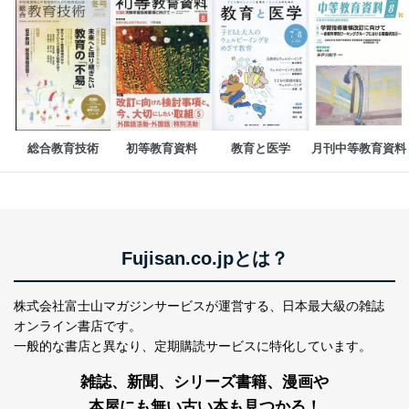
りです。
No
個人情報の種類
利用目的
購入商品の配送のため
商品代金回収のため
ｅメール等による商品、サービ
ス、キャンペーン等の広告の案内
当社の定期購読サ
のため
1
ービス等をご利用
総合教育技術
初等教育資料
教育と医学
月刊中等教育資料
個人が特定できない形で取得した
の方の個人情報
閲覧履歴や購買履歴等の情報を分
析して、趣味・嗜好に
応じた新商品・サービスに関する
広告のため
当社にお問合わせ
お問い合わせ対応、トラブル対
2
いただいた方の個
処、オペレーター教育など応対品
Fujisan.co.jpとは？
人情報
質向上のため
カスタマーQ＆Aサイトの投稿内容
株式会社富士山マガジンサービスが運営する、
日本最大級の雑誌
の確認のため
ｅメール等によるカスタマーQ＆A
オンライン書店です。
当社カスタマーQ＆
サイトのサービス内容のご案内の
一般的な書店と異なり、
定期購読サービスに特化しています。
3
Aサービス利用者
ため
ｅメール等による商品、サービ
雑誌、新聞、シリーズ書籍、漫画や
ス、キャンペーン等の広告に関す
本屋にも無い古い本も見つかる！