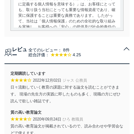
に定義する個人情報を意味する）」は、お客様にとって
も、取り扱う当社にとっても重要な情報資産であり、確
実に保護することは重要な責務であります。 したがっ
て、当社は「個人情報保護」のための全社的な取り組み
を実施し、お客様への「安心」の提供及び社会的責任の
責務を果たすことを確実にいたします。
個人情報の取得・利用・提供について
レビュ
全てのレビュー：
8件
当社は、個人情報の取得・利用・提供に際して、その利
ー
総合評価：
★★★★☆
4.25
用目的を明確にし、本人の同意を得たうえで利用目的の
達成に必要な範囲内で適法かつ公正な手段によって取
得・利用・提供を行います。また、当社が保有している
定期購読しています
個人情報は、同意を得ずに目的外利用、第三者への提
★★★★☆
2022年12月02日
ジャス 公務員
供・開示は行いません。当社においてはこれらの取り組
日々流動していく教育の課題に対する論文を読むことができま
みを確実にするため、従業者等の教育を徹底してまいり
ます。また、目的外利用を行わないために、適切な管理
す。 現場の先生方の実践に即したものも多く、現職の方にぜひ
措置を講じます。
読んで欲しい雑誌です。
法令遵守
質の高い教育論文
★★★★☆
2020年09月24日
ひろ 教職員
当社は、個人情報に関連する法令、国が定める指針及び
質の高い教育論文が掲載されているので、読み合わせや学習会な
その他の規範を遵守します。また、当社の管理の仕組み
に、これらの法令及びその他の規範を常に適合させま
どで使えます。