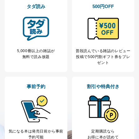
各SNS運営会社様にご請求いただきますようお願い致し
タダ読み
500円OFF
ます。
３．個人情報の第三者提供について
当社は、取得した個人情報を適切に管理し､あらかじめ
本人の同意を得ることなく第三者に提供することはあり
ません。ただし、次の場合は除きます。
法令に基づく場合
5,000冊以上の雑誌が
普段読んでいる雑誌のレビュー
人の生命､身体または財産の保護のために必要がある
無料で読み放題
投稿で
500円割ギフト券をプレ
場合であって、本人の同意を得ることが困難であると
ゼント
き。
公衆衛生の向上または児童の健全な育成の推進のため
に特に必要がある場合であって、本人の同意を得るこ
とが困難である場合。
事前予約
割引や特典付き
国の機関もしくは地方公共団体またはその委託を受け
た者が法令の定める事務を遂行することに対して協力
する必要がある場合であって、本人の同意を得ること
により当該事務の遂行に支障を及ぼすおそれがあると
き。
上記２．の利用目的を実施するために守秘義務を結ん
だ企業に、業務の一部として個人情報の取扱いを委
気になる本は
発売日前から事前
定期購読なら
託・提供する場合、その業務に必要な範囲で委託・提
予約可能
お得に本が読めて
供先企業に個人情報を開示することがあります。