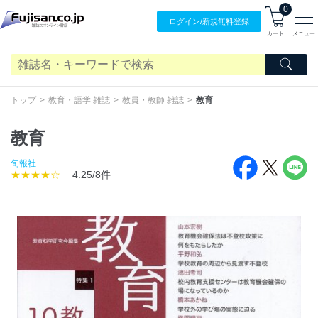
0
ログイン/
新規無料
登録
カート
メニュー
トップ
教育・語学 雑誌
教員・教師 雑誌
教育
教育
旬報社
★★★★☆
4.25/8件