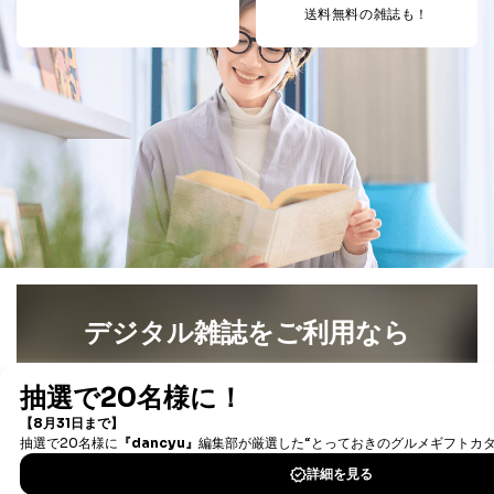
送料無料の雑誌も！
委託・提供先企業は具体的には以下のような企業です
が、これらに限りません。
委託先：カスタマーサポート支援会社 、クレジッ
トカード決済などの決済代行・料金回収会社、広
告配信サービス会社
提供先：出版社、出版物発売元、卸売会社、販売
店など商品の供給者、梱包会社、配送会社、新聞
販売店などの梱包・配送・配達会社
４．開示対象個人情報の「開示」「訂正」等の請求につ
いて
当社は、本人から、開示対象個人情報について利用目的
の通知を求められた場合には、遅滞なくこれに応じま
す。ただし、以下①～④のいずれかに該当する場合は、
デジタル雑誌をご利用なら
利用目的の通知を行なうことはできません。そのとき
は、本人に遅滞無くその旨を通知するとともに、理由を
最新号〜バックナンバーまで7000冊以上の雑誌
（電子
説明させていただきます。
書籍）が無料で読み放題！
①利用目的を本人に通知し、又は公表することによって
タダ読みサービス
を楽しもう！
本人又は第三者の生命、身体、財産その他の権利利益を
害するおそれがある場合
②利用目的を本人に通知し、又は公表することによって
DOWNLOAD FOR IOS
当該事業者の権利又は正当な利益を害するおそれがある