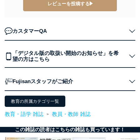
レビューを投稿する
FAX：03-5459-7073
e-mail：
cs@fujisan.co.jp
改訂：2025年2月20日
制定：2005年4月1日
株式会社富士山マガジンサービス
カスタマーQA
代表取締役会長 西野 伸一郎
個人情報の取扱いについて
「デジタル版の取扱い開始のお知らせ」を希
１．個人情報保護管理者
望の方はこちら
当社は以下の個人情報保護管理者を設置し、個人情報保
護管理者の責任のもと、個人情報を取得・アクセス・利
Fujisanスタッフがご紹介
用・提供・管理いたします。
東京都渋谷区南平台町16-11
株式会社富士山マガジンサービス
教育の所属カテゴリ一覧
代表取締役会長 西野 伸一郎
個人情報保護管理者: 経営管理グループディレクター 前
教育・語学 雑誌
教員・教師 雑誌
>
田 嘉也
２．利用目的
この雑誌の読者はこちらの雑誌も買っています！
当社が取り扱う開示対象個人情報の利用目的は次のとお