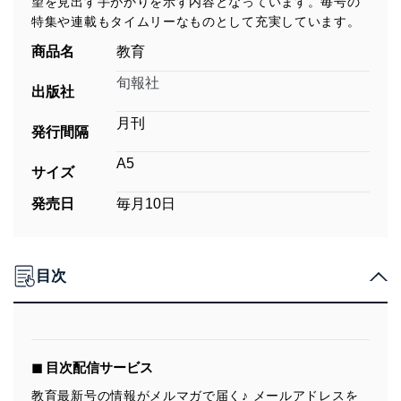
望を見出す手がかりを示す内容となっています。毎号の
特集や連載もタイムリーなものとして充実しています。
商品名
教育
旬報社
出版社
月刊
発行間隔
A5
サイズ
発売日
毎月10日
目次
◼︎ 目次配信サービス
教育最新号の情報がメルマガで届く♪ メールアドレスを