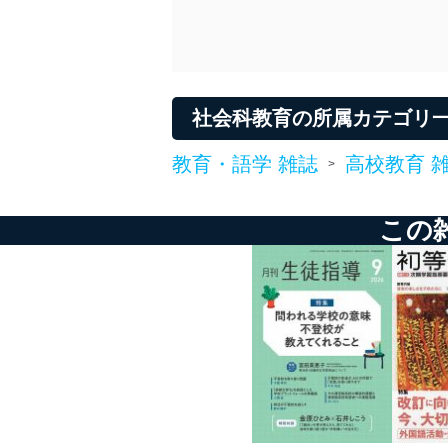
漏えい、滅失またはき損の
アクセス制御
個人データを取り扱う
しています。
社会科教育の所属カテゴリ
アクセス者の識別と認証
機器に標準装備されて
システムを使用する従
教育・語学 雑誌
高校教育 
>
外部からの不正アクセス
個人データを取り扱う
この
個人データを取り扱う
としています。
情報システムの使用に伴
メール等により個人デ
個人情報保護マネジメントシ
当社は、内部監査及びマネ
の状態を維持します。