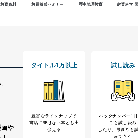
等教育資料
教員養成セミナー
歴史地理教育
教育科学 
個人情報保護マネジメントシステムに関するご相談及び苦情については
ていただきます。
ビス 個人情報問い合わせ係
タイトル1万以上
試し読み
ービス
る、
郎
て
豊富なラインナップで
バックナンバー1
管理者を設置し、個人情報保護管理者の責任のもと、個人情報を取得・
書店に並ばない本とも出
ごと試し読み
漫画や
会える
したり、最新号も
みできる
る！