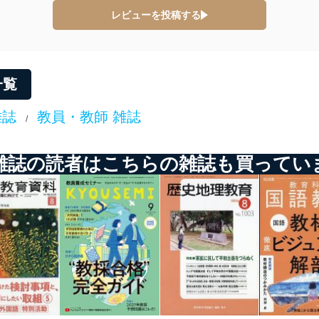
防止及び是正に努めます。
レビューを投稿する
ことのできる機器及び当該機器を取り扱う従業者を明確化し、 個人デ
一覧
いるユーザー制御機能（ユーザーアカウント制御）により、個人情報デ
業者を識別・認証しています。
雑誌
教員・教師 雑誌
/
等の防止
機器等のオペレーティングシステムを最新の状態に保持しています。
雑誌の読者はこちらの雑誌も買ってい
機器等にセキュリティ対策ソフトウェア等を導入し、自動更新 機能等
う漏洩等の防止
ータの含まれるファイルを送信する場合に、当該ファイルへのパスワー
ステムの継続的改善
ジメントレビューの機会を通じて、個人情報保護マネジメントシステム