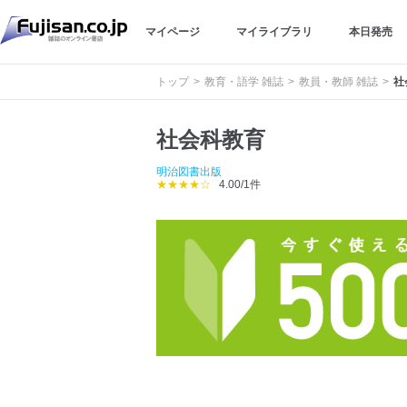
マイページ
マイライブラリ
本日発売
トップ
教育・語学 雑誌
教員・教師 雑誌
社
社会科教育
明治図書出版
★★★★☆
4.00/1件