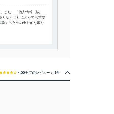
す。また、「個人情報（以
取り扱う当社にとっても重要
保護」のための全社的な取り
。
で利用目的の達成に必要な範
情報は、同意を得ずに目的外
従業者等の教育を徹底してま
★★★★☆
4.00
全てのレビュー：
1件
管理の仕組みに、これらの法
全対策を実施し、個人情報の