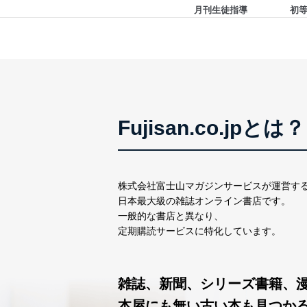
月刊生徒指導
初
苦情及び相談受付け窓口
貴殿の個人情報及び当社の
適切、かつ迅速に対応させ
株式会社富士山マガジンサー
TEL：0570-200-223
FAX：03-5459-7073
Fujisan.co.jpとは？
e-mail：
cs@fujisan.co.jp
改訂：2025年2月20日
制定：2005年4月1日
株式会社富士山マガジンサ
株式会社富士山マガジンサービスが運営す
代表取締役会長 西野 伸一
日本最大級の雑誌オンライン書店です。
個人情報の取扱いについ
一般的な書店と異なり、
定期購読サービスに特化しています。
１．個人情報保護管理者
当社は以下の個人情報保護
雑誌、新聞、シリーズ書籍、
いたします。
本屋にも無い古い本も見つか