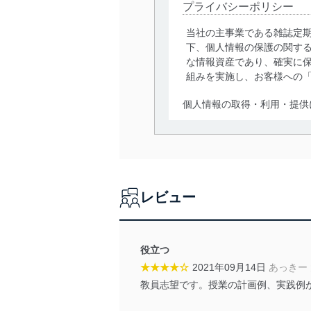
プライバシーポリシー
当社の主事業である雑誌定
下、個人情報の保護の関す
な情報資産であり、確実に保
組みを実施し、お客様への
個人情報の取得・利用・提供
当社は、個人情報の取得・
囲内で適法かつ公正な手段
利用、第三者への提供・開
いります。また、目的外利
レビュー
法令遵守
当社は、個人情報に関連す
令及びその他の規範を常に
役立つ
★★★★☆
2021年09月14日
あっきー
個人情報の安全管理措置
教員志望です。授業の計画例、実践例
当社は、個人情報の正確性