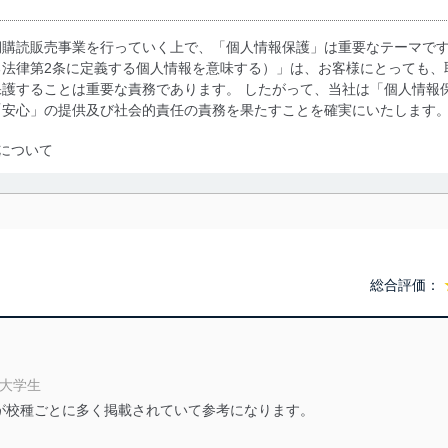
期購読販売事業を行っていく上で、「個人情報保護」は重要なテーマで
る法律第2条に定義する個人情報を意味する）」は、お客様にとっても、
護することは重要な責務であります。 したがって、当社は「個人情報
「安心」の提供及び社会的責任の責務を果たすことを確実にいたします
について
利用・提供に際して、その利用目的を明確にし、本人の同意を得たうえ
によって取得・利用・提供を行います。また、当社が保有している個人
示は行いません。当社においてはこれらの取り組みを確実にするため、
用を行わないために、適切な管理措置を講じます。
総合評価：
る法令、国が定める指針及びその他の規範を遵守します。また、当社の
適合させます。
 大学生
が校種ごとに多く掲載されていて参考になります。
及び安全性を確保するために、下記セキュリティ対策をはじめとする安