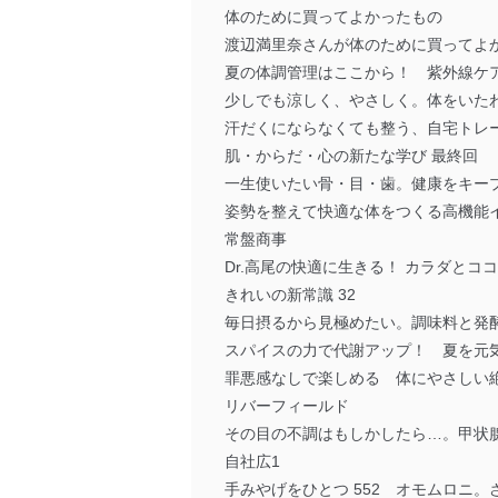
体のために買ってよかったもの
渡辺満里奈さんが体のために買ってよ
夏の体調管理はここから！ 紫外線ケ
少しでも涼しく、やさしく。体をいた
汗だくにならなくても整う、自宅トレ
肌・からだ・心の新たな学び 最終回
一生使いたい骨・目・歯。健康をキー
姿勢を整えて快適な体をつくる高機能
常盤商事
Dr.高尾の快適に生きる！ カラダとコ
きれいの新常識 32
毎日摂るから見極めたい。調味料と発
スパイスの力で代謝アップ！ 夏を元
罪悪感なしで楽しめる 体にやさしい
リバーフィールド
その目の不調はもしかしたら…。甲状
自社広1
手みやげをひとつ 552 オモムロニ。