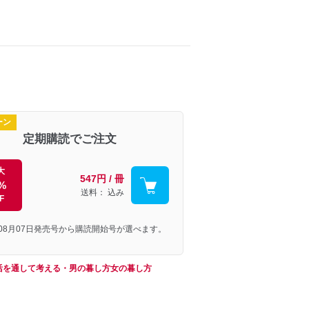
ーン
定期購読でご注文
大
547円 / 冊
%
送料： 込み
F
年08月07日発売号から購読開始号が選べます。
活を通して考える・男の暮し方女の暮し方