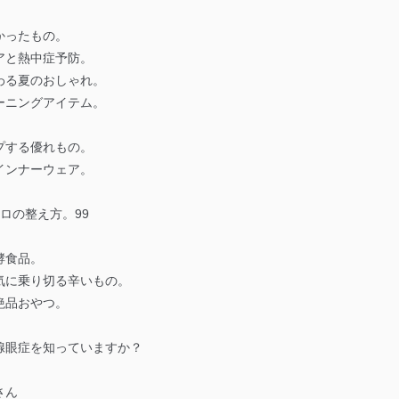
かったもの。
アと熱中症予防。
わる夏のおしゃれ。
ーニングアイテム。
プする優れもの。
インナーウェア。
コロの整え方。99
酵食品。
気に乗り切る辛いもの。
絶品おやつ。
腺眼症を知っていますか？
さん