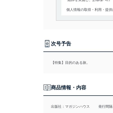
個人情報の取得・利用・提供
当社は、個人情報の取得・
囲内で適法かつ公正な手段
利用、第三者への提供・開
いります。また、目的外利
次号予告
法令遵守
当社は、個人情報に関連す
令及びその他の規範を常に
【特集】目的のある旅。
個人情報の安全管理措置
当社は、個人情報の正確性
漏えい、滅失またはき損の
商品情報・内容
アクセス制御
個人データを取り扱う
しています。
出版社：
マガジンハウス
発行間隔