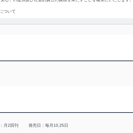
について
利用・提供に際して、その利用目的を明確にし、本人の同意を得たうえ
によって取得・利用・提供を行います。また、当社が保有している個人
示は行いません。当社においてはこれらの取り組みを確実にするため、
用を行わないために、適切な管理措置を講じます。
る法令、国が定める指針及びその他の規範を遵守します。また、当社の
適合させます。
及び安全性を確保するために、下記セキュリティ対策をはじめとする安
防止及び是正に努めます。
ことのできる機器及び当該機器を取り扱う従業者を明確化し、 個人デ
：月2回刊
発売日：毎月10,25日