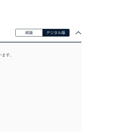
紙版
デジタル版
います。