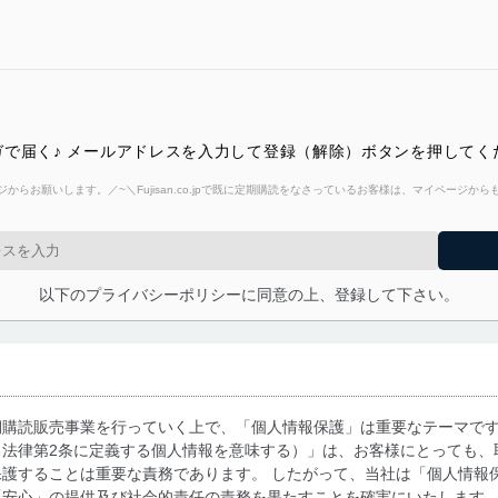
で届く♪ メールアドレスを入力して登録（解除）ボタンを押してく
からお願いします。／~＼Fujisan.co.jpで既に定期購読をなさっているお客様は、マイページ
以下のプライバシーポリシーに同意の上、登録して下さい。
期購読販売事業を行っていく上で、「個人情報保護」は重要なテーマで
る法律第2条に定義する個人情報を意味する）」は、お客様にとっても、
護することは重要な責務であります。 したがって、当社は「個人情報
「安心」の提供及び社会的責任の責務を果たすことを確実にいたします