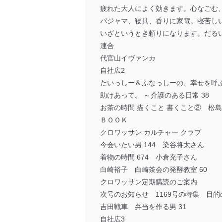
疲れた大人によく効きます。心なごむ
パジャマ、寝具、香りに家電。寝苦し
いざというとき頼りになります。だる
連合
代官山イヴァンカ
自社広2
たいっしー＆ふなっしーの、幸せを呼ぶ
助けあって。 ～介護のある日常 38
お茶の時間 描くこと 書くこと② 松
ＢＯＯＫ
クロワッサン カルチャー クラブ
今会いたい男 144 染谷将太さん
着物の時間 674 小倉充子さん
白崎裕子 白崎茶会の発酵教室 60
クロワッサン定期購読のご案内
次号のお知らせ 1169号の特集 目
吉田戦車 弁当を作る男 31
自社広3