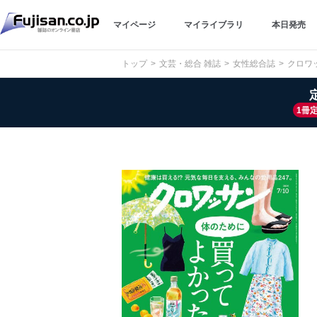
マイページ
マイライブラリ
本日発売
トップ
文芸・総合 雑誌
女性総合誌
クロワ
1冊定