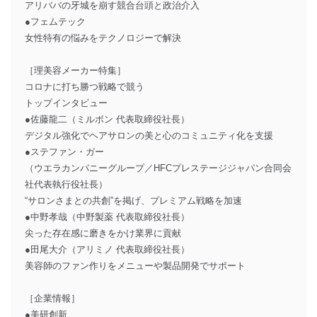
アリババの牙城を崩す競合台頭と政治介入
●フェムテック
女性特有の悩みをテクノロジーで解決
［理美容メーカー特集］
コロナに打ち勝つ戦略で競う
トップインタビュー
●佐藤龍二（ミルボン 代表取締役社長）
デジタル強化でヘアサロンの美と心のコミュニティ化を支援
●ステファン・ガー
（ウエラカンパニーグループ／HFCプレステージジャパン合同会
社代表執行役社長）
“サロンさまとの共創”を掲げ、プレミアム戦略を加速
●中野孝哉（中野製薬 代表取締役社長）
尖った存在感に磨きをかけ業界に貢献
●田尾大介（アリミノ 代表取締役社長）
美容師のファン作りをメニューや製品開発でサポート
［企業情報］
●美研創新