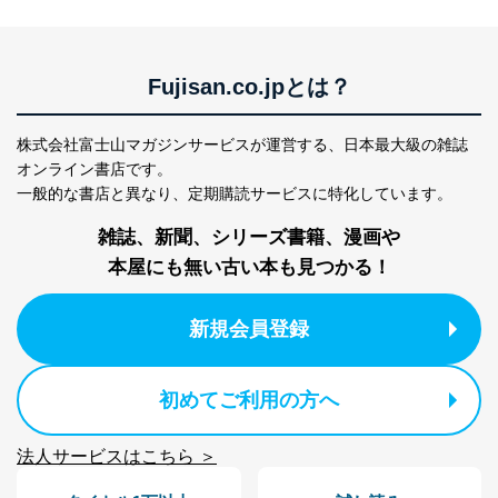
TEL：0570-200-223
FAX：03-5459-7073
e-mail：
cs@fujisan.co.jp
Fujisan.co.jpとは？
改訂：2025年2月20日
制定：2005年4月1日
株式会社富士山マガジンサービス
株式会社富士山マガジンサービスが運営する、
日本最大級の雑誌
代表取締役会長 西野 伸一郎
オンライン書店です。
個人情報の取扱いについて
一般的な書店と異なり、
定期購読サービスに特化しています。
１．個人情報保護管理者
雑誌、新聞、シリーズ書籍、漫画や
本屋にも無い古い本も見つかる！
当社は以下の個人情報保護管理者を設置し、個人情報保
護管理者の責任のもと、個人情報を取得・アクセス・利
用・提供・管理いたします。
新規会員登録
東京都渋谷区南平台町16-11
株式会社富士山マガジンサービス
代表取締役会長 西野 伸一郎
初めてご利用の方へ
個人情報保護管理者: 経営管理グループディレクター 前
田 嘉也
法人サービスはこちら ＞
２．利用目的