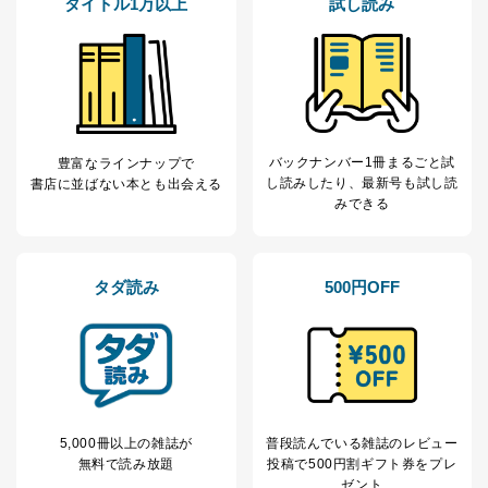
タイトル1万以上
試し読み
当社が取り扱う開示対象個人情報の利用目的は次のとお
りです。
No
個人情報の種類
利用目的
購入商品の配送のため
商品代金回収のため
ｅメール等による商品、サービ
ス、キャンペーン等の広告の案内
バックナンバー1冊まるごと試
豊富なラインナップで
当社の定期購読サ
のため
し読み
したり、最新号も試し読
書店に並ばない本とも出会える
1
ービス等をご利用
個人が特定できない形で取得した
みできる
の方の個人情報
閲覧履歴や購買履歴等の情報を分
析して、趣味・嗜好に
応じた新商品・サービスに関する
広告のため
タダ読み
500円OFF
当社にお問合わせ
お問い合わせ対応、トラブル対
2
いただいた方の個
処、オペレーター教育など応対品
人情報
質向上のため
カスタマーQ＆Aサイトの投稿内容
の確認のため
ｅメール等によるカスタマーQ＆A
当社カスタマーQ＆
サイトのサービス内容のご案内の
3
5,000冊以上の雑誌が
普段読んでいる雑誌のレビュー
Aサービス利用者
ため
無料で読み放題
投稿で
500円割ギフト券をプレ
ｅメール等による商品、サービ
ゼント