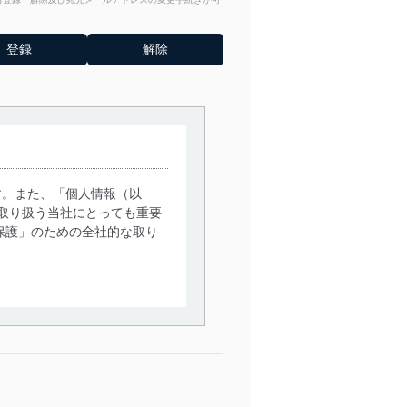
す。また、「個人情報（以
取り扱う当社にとっても重要
保護」のための全社的な取り
。
で利用目的の達成に必要な範
情報は、同意を得ずに目的外
従業者等の教育を徹底してま