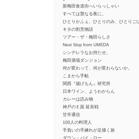
新梅田食道街へいらっしゃい
すべては贅なる夜に。
ひとりかふぇ、ひとりのみ、ひとりご
キタの割烹物語
ツアー・ザ・梅田らしさ
Next Stop from UMEDA
シンデレラなお持たせ。
梅田酒場ダンジョン
何が変わって、何が変わらないか。
こまから手帖
関西『揚げもん』研究所
日本ワイン、ようわからん
カレーは読み物
神戸のＥ面 延長戦
甘辛通信
100人の料理人
手負いの手練れが足掻く旅
ダウン・バイ・ロー