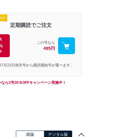
ーン
定期購読でご注文
大
この号なら
%
495円
F
年07月23日発売号から購読開始号が選べます。
なら3号30％OFFキャンペーン実施中！
紙版
デジタル版