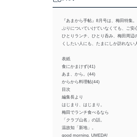
『あまから手帖』8月号は、梅田特集。
ぶりについていけていなくても、ご安
ひとりランチ、ひとり呑み、梅田周辺
くしたい人にも、たまにしか訪れない
表紙
食にかまけず(41)
あま、から。(44)
からから料理帖(44)
目次
編集長より
はじまり、はじまり。
梅田でランチ食べるなら
「クラブ山名」の話。
温故知「新地」。
good morning. UMEDA!