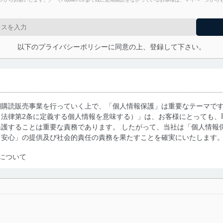
以下のプライバシーポリシーに同意の上、登録して下さい。
期購読販売事業を行っていく上で、「個人情報保護」は重要なテーマで
る法律第2条に定義する個人情報を意味する）」は、お客様にとっても、
護することは重要な責務であります。 したがって、当社は「個人情報
「安心」の提供及び社会的責任の責務を果たすことを確実にいたします
について
利用・提供に際して、その利用目的を明確にし、本人の同意を得たうえ
によって取得・利用・提供を行います。また、当社が保有している個人
示は行いません。当社においてはこれらの取り組みを確実にするため、
用を行わないために、適切な管理措置を講じます。