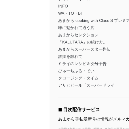
INFO
WA・TO・BI
あまから cooking with Class S プレミ
味に魅かれて通う店
あまからセレクション
「KALUTARA」の続け方。
あまからスーパースター列伝
故郷を離れて
ミライのレシピ＆次号予告
びゅーちふる・でい
クロージング・タイム
アサヒビール「スーパードライ」
◼︎ 目次配信サービス
あまから手帖最新号の情報がメルマガ
※登録は無料です ※登録・解除は、各雑誌の商品ページ