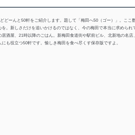
どどーんと50軒をご紹介します。題して「梅田へ50（ゴー）」。ここ
心を。新しさだけを追いかけるのではなく、今の梅田で本当に求められ
の居酒屋、21時以降のごはん。新梅田食道街や駅前ビル、北新地の名店
人にも役立つ50軒です。愉しき梅田を食べ尽くす保存版ですよ。