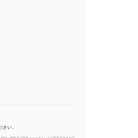
ださい。
からも登録・解除及び宛先メールアドレスの変更手続きが可