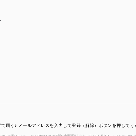
ア
で届く♪ メールアドレスを入力して登録（解除）ボタンを押してく
からお願いします。／~＼Fujisan.co.jpで既に定期購読をなさっているお客様は、マイページ