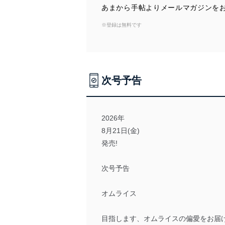
法令遵守
あまから手帖よりメールマガジンを
当社は、個人情報に関連す
※登録は無料です
令及びその他の規範を常に
個人情報の安全管理措置
当社は、個人情報の正確性
次号予告
漏えい、滅失またはき損の
アクセス制御
個人データを取り扱う
2026年
しています。
8月21日(金)
アクセス者の識別と認証
発売!
機器に標準装備されて
システムを使用する従
次号予告
外部からの不正アクセス
オムライス
個人データを取り扱う
個人データを取り扱う
としています。
目指します、オムライスの偏愛をお届