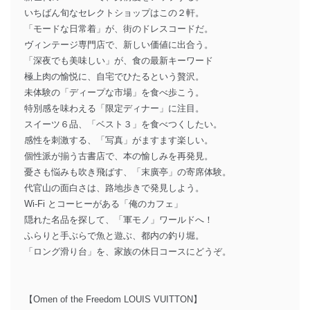
いちばん旬なセレクトショップはこの２軒。
「モードな日常着」が、街のドレスコードだ。
ヴィンテージ専門店で、新しい価値に出合う。
「深夜でも美味しい」が、食の最新キーワード
極上肉の愉悦に、自宅でひたるという贅沢。
未体験の「ディープな市場」を食べ歩こう。
特別感を味わえる「限定ディナー」に注目。
スイーツ６品、「ベスト３」を食べつくしたい。
感性を刺激する、「写真」がますます楽しい。
個性派が揃う古書店で、本の愉しみを再発見。
憂さも悩みも吹き飛ばす、「末廣亭」の寄席体験。
代官山の面白さは、路地歩きで発見しよう。
Wi-Fi とコーヒーがある「俺のカフェ」
隠れた名品を探して、「軍モノ」ワールドへ！
ふらりと手ぶらで魚と遊ぶ、都内の釣り堀。
「ロング滑り台」を、家族の休日コースにどうぞ。
【Omen of the Freedom LOUIS VUITTON】