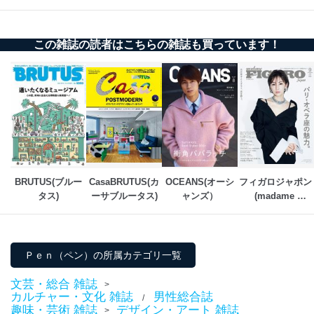
代表取締役会長 西野 伸一郎
個人情報の取扱いについて
この雑誌の読者はこちらの雑誌も買っています！
１．個人情報保護管理者
当社は以下の個人情報保護管理者を設置し、個人情報保
護管理者の責任のもと、個人情報を取得・アクセス・利
用・提供・管理いたします。
東京都渋谷区南平台町16-11
株式会社富士山マガジンサービス
代表取締役会長 西野 伸一郎
個人情報保護管理者: 経営管理グループディレクター 前
BRUTUS(ブルー
CasaBRUTUS(カ
OCEANS(オーシ
フィガロジャポン
田 嘉也
タス)
ーサブルータス)
ャンズ）
(madame 
FIGARO japon)
２．利用目的
当社が取り扱う開示対象個人情報の利用目的は次のとお
りです。
Ｐｅｎ（ペン）の所属カテゴリ一覧
No
個人情報の種類
利用目的
文芸・総合 雑誌
購入商品の配送のため
>
カルチャー・文化 雑誌
男性総合誌
商品代金回収のため
/
趣味・芸術 雑誌
デザイン・アート 雑誌
>
ｅメール等による商品、サービ