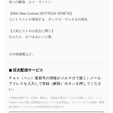
光への解放、ルイ・ヴィトン
【With New Contrast BOTTEGA VENETA】
コントラストが表現する、ボッテガ・ヴェネタの現在。
【人気ビストロの店主に聞く】
かんたん おつまみレシピ集。
その他連載など。
◼︎ 目次配信サービス
Ｐｅｎ（ペン）最新号の情報がメルマガで届く♪ メール
アドレスを入力して登録（解除）ボタンを押してくださ
い。
※登録は無料です ※登録・解除は、各雑誌の商品ページからお願いします。／~＼
Fujisan.co.jpで既に定期購読をなさっているお客様は、マイページからも登録・解除
及び宛先メールアドレスの変更手続きが可能です。