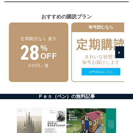
施し、個人情報の漏えい、滅失またはき損の防止及び是
正に努めます。
おすすめの購読プラン
アクセス制御
個人データを取り扱うことのできる機器及び当該
毎号読むなら
機器を取り扱う従業者を明確化し、 個人データへ
の不要なアクセスを防止しています。
定期購読なら 最大
定期購読
28
%
アクセス者の識別と認証
機器に標準装備されているユーザー制御機能（ユ
OFF
きれいな状態で
ーザーアカウント制御）により、個人情報データ
毎号お届けします
ベース等を取り扱う情報システムを使用する従業
633円／冊
者を識別・認証しています。
お申込みはこちら
外部からの不正アクセス等の防止
個人データを取り扱う機器等のオペレーティング
システムを最新の状態に保持しています。
Ｐｅｎ（ペン）の無料記事
個人データを取り扱う機器等にセキュリティ対策
ソフトウェア等を導入し、自動更新 機能等の活用
により、これを最新状態としています。
情報システムの使用に伴う漏洩等の防止
メール等により個人データの含まれるファイルを
送信する場合に、当該ファイルへのパスワードを