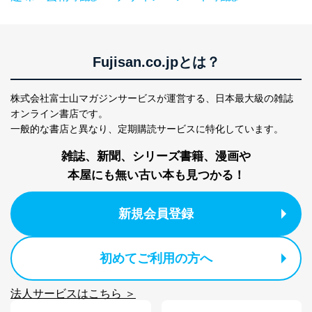
ス、キャンペーン等の広告の案内
当社の定期購読サ
のため
1
ービス等をご利用
個人が特定できない形で取得した
の方の個人情報
閲覧履歴や購買履歴等の情報を分
Fujisan.co.jpとは？
析して、趣味・嗜好に
応じた新商品・サービスに関する
広告のため
株式会社富士山マガジンサービスが運営する、
日本最大級の雑誌
当社にお問合わせ
お問い合わせ対応、トラブル対
オンライン書店です。
2
いただいた方の個
処、オペレーター教育など応対品
一般的な書店と異なり、
定期購読サービスに特化しています。
人情報
質向上のため
カスタマーQ＆Aサイトの投稿内容
雑誌、新聞、シリーズ書籍、漫画や
の確認のため
ｅメール等によるカスタマーQ＆A
本屋にも無い古い本も見つかる！
当社カスタマーQ＆
サイトのサービス内容のご案内の
3
Aサービス利用者
ため
ｅメール等による商品、サービ
新規会員登録
ス、キャンペーン等の広告に関す
るご案内のため
採用応募者の方の
初めてご利用の方へ
4
採用選考、ご連絡のため
個人情報
当社の従業者の個
人事、総務などの雇用管理等のた
5
人情報
め
法人サービスはこちら ＞
パートナー（提携
購入商品配送のため