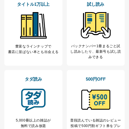
企業）からの委託
提携企業及びお客様がご購入され
タイトル1万以上
試し読み
により当社の
た商品の発売元企業からのｅメー
6
定期購読サービス
ル等による商品、
等をご利用の方の
サービス、キャンペーン等の広告
個人情報
に関するご案内のため
当社のサービス利用状況の把握お
よびその分析のため
お問い合わせ対応、トラブル対
SNS公式アカウン
バックナンバー1冊まるごと試
処、オペレーター教育など応対品
豊富なラインナップで
7
トに登録された方
し読み
したり、最新号も試し読
質向上のため
書店に並ばない本とも出会える
の個人情報
みできる
その他当社のプライバシーポリシ
ー等にて公表する利用目的達成の
ため
※上記の利用目的のうちNo.1～5については保有個人デ
タダ読み
500円OFF
ータ（開示対象個人情報）の利用目的であり、下記4.の
開示等のご請求に対応させていただきます。
なお、6、7については、パートナー（提携企業）様又は
各SNS運営会社様にご請求いただきますようお願い致し
ます。
３．個人情報の第三者提供について
5,000冊以上の雑誌が
普段読んでいる雑誌のレビュー
当社は、取得した個人情報を適切に管理し､あらかじめ
無料で読み放題
投稿で
500円割ギフト券をプレ