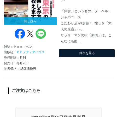
「洋食」という名の、ヌーベル・
ジャパニーズ
試し読み
こだわり店が粒揃い、愉しき「大
人の原宿」へ。
サラリーマンの街「新橋」は、こ
んなにも面...
雑誌：Ｐｅｎ（ペン）
出版社：
ＣＥメディアハウス
目次を見る
発行間隔：月刊
発売日：毎月28日
参考価格：[紙版]880円
ご注文はこちら