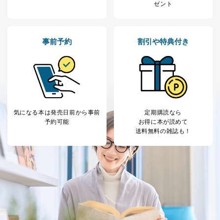
本人の同意を得ることなく第三者に提供することはあり
ゼント
ません。ただし、次の場合は除きます。
法令に基づく場合
人の生命､身体または財産の保護のために必要がある
事前予約
割引や特典付き
場合であって、本人の同意を得ることが困難であると
き。
公衆衛生の向上または児童の健全な育成の推進のため
に特に必要がある場合であって、本人の同意を得るこ
とが困難である場合。
国の機関もしくは地方公共団体またはその委託を受け
た者が法令の定める事務を遂行することに対して協力
する必要がある場合であって、本人の同意を得ること
気になる本は
発売日前から事前
定期購読なら
により当該事務の遂行に支障を及ぼすおそれがあると
予約可能
お得に本が読めて
き。
送料無料の雑誌も！
上記２．の利用目的を実施するために守秘義務を結ん
だ企業に、業務の一部として個人情報の取扱いを委
託・提供する場合、その業務に必要な範囲で委託・提
供先企業に個人情報を開示することがあります。
委託・提供先企業は具体的には以下のような企業です
が、これらに限りません。
委託先：カスタマーサポート支援会社 、クレジッ
トカード決済などの決済代行・料金回収会社、広
告配信サービス会社