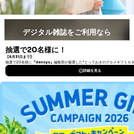
提供先：出版社、出版物発売元、卸売会社、販売
店など商品の供給者、梱包会社、配送会社、新聞
販売店などの梱包・配送・配達会社
４．開示対象個人情報の「開示」「訂正」等の請求につ
いて
デジタル雑誌をご利用なら
当社は、本人から、開示対象個人情報について利用目的
最新号〜バックナンバーまで7000冊以上の雑誌
（電子
の通知を求められた場合には、遅滞なくこれに応じま
書籍）が無料で読み放題！
す。ただし、以下①～④のいずれかに該当する場合は、
タダ読みサービス
を楽しもう！
利用目的の通知を行なうことはできません。そのとき
は、本人に遅滞無くその旨を通知するとともに、理由を
説明させていただきます。
DOWNLOAD FOR IOS
①利用目的を本人に通知し、又は公表することによって
本人又は第三者の生命、身体、財産その他の権利利益を
DOWNLOAD FOR ANDROID
害するおそれがある場合
②利用目的を本人に通知し、又は公表することによって
当該事業者の権利又は正当な利益を害するおそれがある
場合
ご利用方法はこちら
③国の機関又は地方公共団体が法令の定める事務を遂行
することに対して協力する必要がある場合であって、利
用目的を本人に通知し、又は公表することによって当該
事務の遂行に支障を及ぼすおそれがあるとき
総合案内
④開示対象個人情報の利用目的が明らかな場合