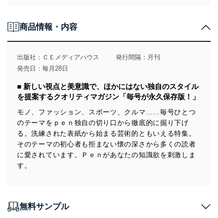
個人情報の取得・利用・提供について
商品情報・内容
当社は、個人情報の取得・利用・提供に際して、その利
用目的を明確にし、本人の同意を得たうえで利用目的の
達成に必要な範囲内で適法かつ公正な手段によって取
出版社：
ＣＥメディアハウス
発行間隔：月刊
得・利用・提供を行います。また、当社が保有している
発売日：毎月28日
個人情報は、同意を得ずに目的外利用、第三者への提
供・開示は行いません。当社においてはこれらの取り組
■ 新しい視点と美意識で、ほかにはない独自のスタイル
みを確実にするため、従業者等の教育を徹底してまいり
を提案するクオリティマガジン「毎号が永久保存版！」
ます。また、目的外利用を行わないために、適切な管理
措置を講じます。
モノ、ファッション、スポーツ、クルマ……毎号ひとつ
のテーマをｐｅｎ独自の切り口から徹底的に掘り下げ
法令遵守
る。洗練された表紙から始まる芸術的ともいえる特集。
当社は、個人情報に関連する法令、国が定める指針及び
そのテーマの初心者も拒まない懐の深さから多くの読者
その他の規範を遵守します。また、当社の管理の仕組み
に愛されています。Ｐｅｎがあなたの知識欲を刺激しま
に、これらの法令及びその他の規範を常に適合させま
す。
す。
個人情報の安全管理措置
無料サンプル
当社は、個人情報の正確性及び安全性を確保するため
に、下記セキュリティ対策をはじめとする安全対策を実