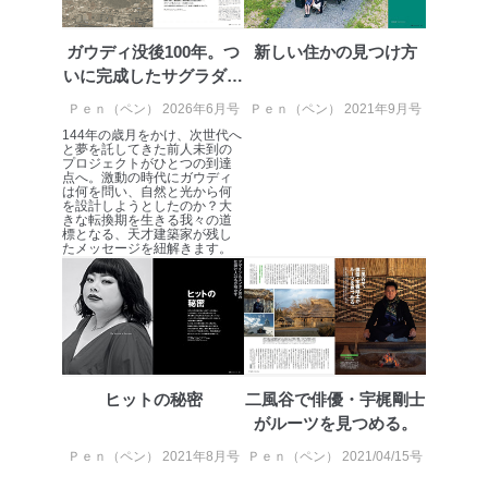
設定しています。
ガウディ没後100年。つ
新しい住かの見つけ方
個人情報保護マネジメントシステムの継続的改善
いに完成したサグラダ・
当社は、内部監査及びマネジメントレビューの機会を通
ファミリ...
Ｐｅｎ（ペン） 2026年6月号
Ｐｅｎ（ペン） 2021年9月号
じて、個人情報保護マネジメントシステムを継続的に改
善し、常に最良の状態を維持します。
144年の歳月をかけ、次世代へ
と夢を託してきた前人未到の
プロジェクトがひとつの到達
苦情及び相談受付け窓口
点へ。激動の時代にガウディ
は何を問い、自然と光から何
を設計しようとしたのか？大
貴殿の個人情報及び当社の個人情報保護マネジメントシ
きな転換期を生きる我々の道
ステムに関するご相談及び苦情については以下までご連
標となる、天才建築家が残し
たメッセージを紐解きます。
絡ください。
適切、かつ迅速に対応させていただきます。
株式会社富士山マガジンサービス 個人情報問い合わせ
係
TEL：0570-200-223
FAX：03-5459-7073
ヒットの秘密
二風谷で俳優・宇梶剛士
e-mail：
cs@fujisan.co.jp
がルーツを見つめる。
改訂：2025年2月20日
制定：2005年4月1日
Ｐｅｎ（ペン） 2021年8月号
Ｐｅｎ（ペン） 2021/04/15号
株式会社富士山マガジンサービス