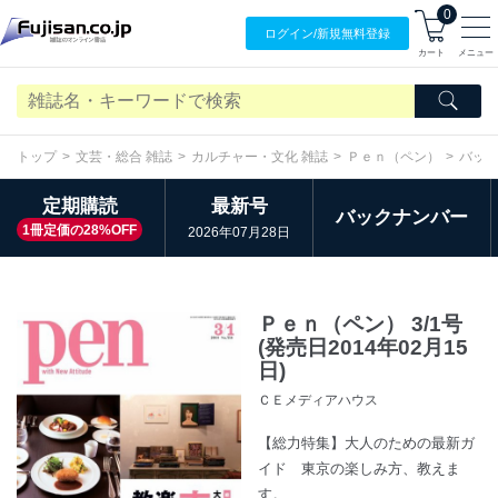
0
ログイン/
新規無料
登録
カート
メニュー
トップ
文芸・総合 雑誌
カルチャー・文化 雑誌
Ｐｅｎ（ペン）
バッ
定期購読
最新号
バックナンバー
1冊定価の28%OFF
2026年07月28日
Ｐｅｎ（ペン） 3/1号
(発売日2014年02月15
日)
ＣＥメディアハウス
【総力特集】大人のための最新ガ
イド 東京の楽しみ方、教えま
す。