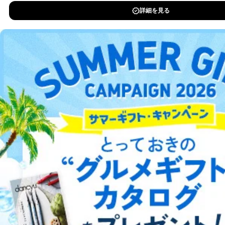
説明させていただきます。
DOWNLOAD FOR IOS
①利用目的を本人に通知し、又は公表することによって
本人又は第三者の生命、身体、財産その他の権利利益を
DOWNLOAD FOR ANDROID
害するおそれがある場合
②利用目的を本人に通知し、又は公表することによって
当該事業者の権利又は正当な利益を害するおそれがある
場合
ご利用方法はこちら
③国の機関又は地方公共団体が法令の定める事務を遂行
することに対して協力する必要がある場合であって、利
用目的を本人に通知し、又は公表することによって当該
事務の遂行に支障を及ぼすおそれがあるとき
総合案内
④開示対象個人情報の利用目的が明らかな場合
アフィリエイト
採用情報
開示対象個人情報については、保有個人データの本人ま
たはその代理人からの利用目的の通知、開示、変更等
（内容の訂正、追加または削除）、利用停止等（「利用
プレスリリース
お問い合わせ
の停止または消去」「第三者への提供の停止」）の求め
に対応させていただいております。 当社顧客の皆様の
個人情報は「マイページ」にログインしていただくこと
利用規約
プライバシーポリシー
特定商取引法に基づく表示
会社案内
出版社の皆様へ
投資家の皆様へ
サイトマップ
で、訂正、追加、変更を行っていただくことが出来ま
す。マイページをご利用いただけない方、その他の方に
つきましては、下記Aをご覧ください。 また、ご登録い
ただいた個人情報のうち、市町村などの名称および郵便