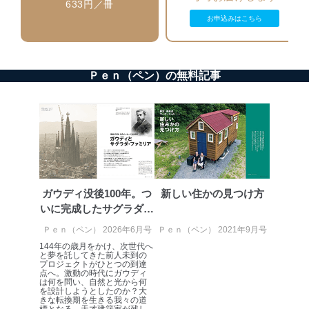
633円／冊
者を識別・認証しています。
お申込みはこちら
外部からの不正アクセス等の防止
個人データを取り扱う機器等のオペレーティング
システムを最新の状態に保持しています。
Ｐｅｎ（ペン）の無料記事
個人データを取り扱う機器等にセキュリティ対策
ソフトウェア等を導入し、自動更新 機能等の活用
により、これを最新状態としています。
情報システムの使用に伴う漏洩等の防止
メール等により個人データの含まれるファイルを
送信する場合に、当該ファイルへのパスワードを
設定しています。
ガウディ没後100年。つ
新しい住かの見つけ方
個人情報保護マネジメントシステムの継続的改善
いに完成したサグラダ・
当社は、内部監査及びマネジメントレビューの機会を通
ファミリ...
Ｐｅｎ（ペン） 2026年6月号
Ｐｅｎ（ペン） 2021年9月号
じて、個人情報保護マネジメントシステムを継続的に改
善し、常に最良の状態を維持します。
144年の歳月をかけ、次世代へ
と夢を託してきた前人未到の
プロジェクトがひとつの到達
苦情及び相談受付け窓口
点へ。激動の時代にガウディ
は何を問い、自然と光から何
を設計しようとしたのか？大
貴殿の個人情報及び当社の個人情報保護マネジメントシ
きな転換期を生きる我々の道
ステムに関するご相談及び苦情については以下までご連