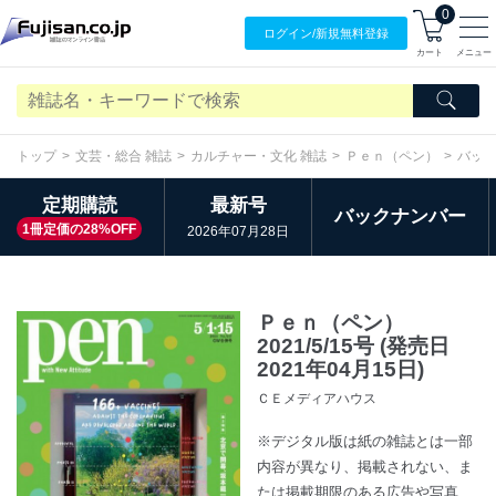
0
ログイン/
新規無料
登録
カート
メニュー
トップ
文芸・総合 雑誌
カルチャー・文化 雑誌
Ｐｅｎ（ペン）
バッ
定期購読
最新号
バックナンバー
1冊定価の28%OFF
2026年07月28日
Ｐｅｎ（ペン）
2021/5/15号 (発売日
2021年04月15日)
ＣＥメディアハウス
※デジタル版は紙の雑誌とは一部
内容が異なり、掲載されない、ま
たは掲載期限のある広告や写真、