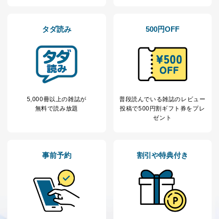
ー等にて公表する利用目的達成の
ため
※上記の利用目的のうちNo.1～5については保有個人デ
タダ読み
500円OFF
ータ（開示対象個人情報）の利用目的であり、下記4.の
開示等のご請求に対応させていただきます。
なお、6、7については、パートナー（提携企業）様又は
各SNS運営会社様にご請求いただきますようお願い致し
ます。
３．個人情報の第三者提供について
5,000冊以上の雑誌が
普段読んでいる雑誌のレビュー
当社は、取得した個人情報を適切に管理し､あらかじめ
無料で読み放題
投稿で
500円割ギフト券をプレ
本人の同意を得ることなく第三者に提供することはあり
ゼント
ません。ただし、次の場合は除きます。
法令に基づく場合
人の生命､身体または財産の保護のために必要がある
事前予約
割引や特典付き
場合であって、本人の同意を得ることが困難であると
き。
公衆衛生の向上または児童の健全な育成の推進のため
に特に必要がある場合であって、本人の同意を得るこ
とが困難である場合。
国の機関もしくは地方公共団体またはその委託を受け
た者が法令の定める事務を遂行することに対して協力