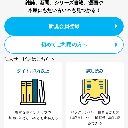
雑誌、新聞、シリーズ書籍、漫画や
の確認のため
ｅメール等によるカスタマーQ＆A
本屋にも無い古い本も見つかる！
当社カスタマーQ＆
サイトのサービス内容のご案内の
3
Aサービス利用者
ため
ｅメール等による商品、サービ
新規会員登録
ス、キャンペーン等の広告に関す
るご案内のため
採用応募者の方の
初めてご利用の方へ
4
採用選考、ご連絡のため
個人情報
当社の従業者の個
人事、総務などの雇用管理等のた
5
人情報
め
法人サービスはこちら ＞
パートナー（提携
購入商品配送のため
企業）からの委託
提携企業及びお客様がご購入され
タイトル1万以上
試し読み
により当社の
た商品の発売元企業からのｅメー
6
定期購読サービス
ル等による商品、
等をご利用の方の
サービス、キャンペーン等の広告
個人情報
に関するご案内のため
当社のサービス利用状況の把握お
よびその分析のため
お問い合わせ対応、トラブル対
SNS公式アカウン
バックナンバー1冊まるごと試
処、オペレーター教育など応対品
豊富なラインナップで
7
トに登録された方
し読み
したり、最新号も試し読
質向上のため
書店に並ばない本とも出会える
の個人情報
みできる
その他当社のプライバシーポリシ