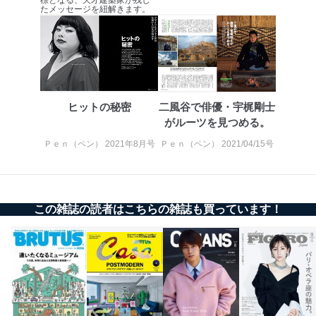
標となる、天才建築家が残し
たメッセージを紐解きます。
絡ください。
適切、かつ迅速に対応させていただきます。
株式会社富士山マガジンサービス 個人情報問い合わせ
係
TEL：0570-200-223
FAX：03-5459-7073
ヒットの秘密
二風谷で俳優・宇梶剛士
e-mail：
cs@fujisan.co.jp
がルーツを見つめる。
改訂：2025年2月20日
制定：2005年4月1日
Ｐｅｎ（ペン） 2021年8月号
Ｐｅｎ（ペン） 2021/04/15号
株式会社富士山マガジンサービス
代表取締役会長 西野 伸一郎
個人情報の取扱いについて
この雑誌の読者はこちらの雑誌も買っています！
１．個人情報保護管理者
当社は以下の個人情報保護管理者を設置し、個人情報保
護管理者の責任のもと、個人情報を取得・アクセス・利
用・提供・管理いたします。
東京都渋谷区南平台町16-11
株式会社富士山マガジンサービス