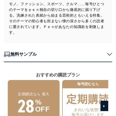
措置を講じます。
モノ、ファッション、スポーツ、クルマ……毎号ひとつ
のテーマをｐｅｎ独自の切り口から徹底的に掘り下げ
法令遵守
る。洗練された表紙から始まる芸術的ともいえる特集。
当社は、個人情報に関連する法令、国が定める指針及び
そのテーマの初心者も拒まない懐の深さから多くの読者
その他の規範を遵守します。また、当社の管理の仕組み
に愛されています。Ｐｅｎがあなたの知識欲を刺激しま
に、これらの法令及びその他の規範を常に適合させま
す。
す。
個人情報の安全管理措置
無料サンプル
当社は、個人情報の正確性及び安全性を確保するため
に、下記セキュリティ対策をはじめとする安全対策を実
施し、個人情報の漏えい、滅失またはき損の防止及び是
正に努めます。
おすすめの購読プラン
アクセス制御
個人データを取り扱うことのできる機器及び当該
毎号読むなら
機器を取り扱う従業者を明確化し、 個人データへ
の不要なアクセスを防止しています。
定期購読なら 最大
定期購読
28
%
アクセス者の識別と認証
機器に標準装備されているユーザー制御機能（ユ
OFF
きれいな状態で
ーザーアカウント制御）により、個人情報データ
毎号お届けします
ベース等を取り扱う情報システムを使用する従業