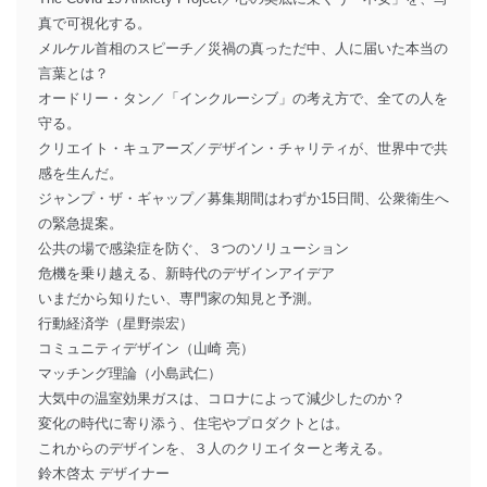
真で可視化する。
メルケル首相のスピーチ／災禍の真っただ中、人に届いた本当の
言葉とは？
オードリー・タン／「インクルーシブ」の考え方で、全ての人を
守る。
クリエイト・キュアーズ／デザイン・チャリティが、世界中で共
感を生んだ。
ジャンプ・ザ・ギャップ／募集期間はわずか15日間、公衆衛生へ
の緊急提案。
公共の場で感染症を防ぐ、３つのソリューション
危機を乗り越える、新時代のデザインアイデア
いまだから知りたい、専門家の知見と予測。
行動経済学（星野崇宏）
コミュニティデザイン（山崎 亮）
マッチング理論（小島武仁）
大気中の温室効果ガスは、コロナによって減少したのか？
変化の時代に寄り添う、住宅やプロダクトとは。
これからのデザインを、３人のクリエイターと考える。
鈴木啓太 デザイナー