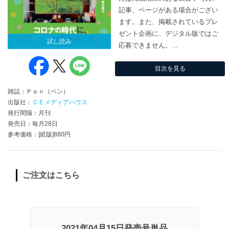
記事、ページがある場合がござい
ます。また、掲載されているプレ
ゼント企画に、デジタル版ではご
試し読み
応募できません。...
目次を見る
雑誌：Ｐｅｎ（ペン）
出版社：
ＣＥメディアハウス
発行間隔：月刊
発売日：毎月28日
参考価格：[紙版]880円
ご注文はこちら
2021年04月15日発売号単品