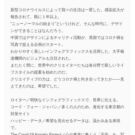
新型コロナウイルスによって我々の生活は一変した。感染拡大が
報告されて、既に１年以上。
“ニューノーマルの始まり”というけれど、そんな時代に、デザイ
ンができることはなんだろう。
中国ではデザインによるチャリティ活動が、英国ではコロナ禍を
写真で捉える企画がスタート。
わかりやすく美しいインフォグラフィックスを活用した、大手報
道機関のビジュアルも注目された。
またたく間に、世界中のクリエイターたちは各分野で新しいライ
フスタイルの提案を始めたのだ。
クリエイティブの力は、どうコロナ禍と向き合ってきたか――見
えてきたのは、希望でした。
ロイター／明快なインフォグラフィックスで、世界に伝える。
コード・フォー・ジャパン／多くの人のため、進化する東京都の
対策サイト
ハッピー・データ／希望を見出せるデータは、温かみある表現
で。
The Covid-19 Anxiety Project／心の奥底に巣くう「不安」を、写