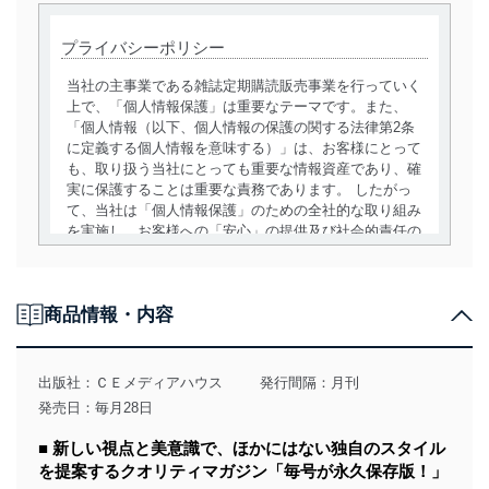
プライバシーポリシー
当社の主事業である雑誌定期購読販売事業を行っていく
上で、「個人情報保護」は重要なテーマです。また、
「個人情報（以下、個人情報の保護の関する法律第2条
に定義する個人情報を意味する）」は、お客様にとって
も、取り扱う当社にとっても重要な情報資産であり、確
実に保護することは重要な責務であります。 したがっ
て、当社は「個人情報保護」のための全社的な取り組み
を実施し、お客様への「安心」の提供及び社会的責任の
責務を果たすことを確実にいたします。
個人情報の取得・利用・提供について
商品情報・内容
当社は、個人情報の取得・利用・提供に際して、その利
用目的を明確にし、本人の同意を得たうえで利用目的の
達成に必要な範囲内で適法かつ公正な手段によって取
出版社：
ＣＥメディアハウス
発行間隔：月刊
得・利用・提供を行います。また、当社が保有している
発売日：毎月28日
個人情報は、同意を得ずに目的外利用、第三者への提
供・開示は行いません。当社においてはこれらの取り組
■ 新しい視点と美意識で、ほかにはない独自のスタイル
みを確実にするため、従業者等の教育を徹底してまいり
を提案するクオリティマガジン「毎号が永久保存版！」
ます。また、目的外利用を行わないために、適切な管理