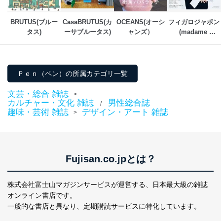
代表取締役会長 西野 伸一郎
個人情報保護管理者: 経営管理グループディレクター 前
BRUTUS(ブルー
CasaBRUTUS(カ
OCEANS(オーシ
フィガロジャポン
田 嘉也
タス)
ーサブルータス)
ャンズ）
(madame 
FIGARO japon)
２．利用目的
当社が取り扱う開示対象個人情報の利用目的は次のとお
りです。
Ｐｅｎ（ペン）の所属カテゴリ一覧
No
個人情報の種類
利用目的
文芸・総合 雑誌
購入商品の配送のため
>
カルチャー・文化 雑誌
男性総合誌
商品代金回収のため
/
趣味・芸術 雑誌
デザイン・アート 雑誌
>
ｅメール等による商品、サービ
ス、キャンペーン等の広告の案内
当社の定期購読サ
のため
1
ービス等をご利用
個人が特定できない形で取得した
の方の個人情報
閲覧履歴や購買履歴等の情報を分
Fujisan.co.jpとは？
析して、趣味・嗜好に
応じた新商品・サービスに関する
広告のため
株式会社富士山マガジンサービスが運営する、
日本最大級の雑誌
当社にお問合わせ
お問い合わせ対応、トラブル対
オンライン書店です。
2
いただいた方の個
処、オペレーター教育など応対品
一般的な書店と異なり、
定期購読サービスに特化しています。
人情報
質向上のため
カスタマーQ＆Aサイトの投稿内容