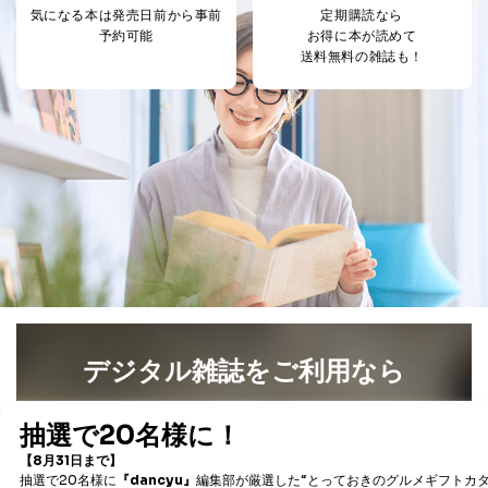
する必要がある場合であって、本人の同意を得ること
気になる本は
発売日前から事前
定期購読なら
により当該事務の遂行に支障を及ぼすおそれがあると
予約可能
お得に本が読めて
き。
送料無料の雑誌も！
上記２．の利用目的を実施するために守秘義務を結ん
だ企業に、業務の一部として個人情報の取扱いを委
託・提供する場合、その業務に必要な範囲で委託・提
供先企業に個人情報を開示することがあります。
委託・提供先企業は具体的には以下のような企業です
が、これらに限りません。
委託先：カスタマーサポート支援会社 、クレジッ
トカード決済などの決済代行・料金回収会社、広
告配信サービス会社
提供先：出版社、出版物発売元、卸売会社、販売
店など商品の供給者、梱包会社、配送会社、新聞
販売店などの梱包・配送・配達会社
４．開示対象個人情報の「開示」「訂正」等の請求につ
いて
デジタル雑誌をご利用なら
当社は、本人から、開示対象個人情報について利用目的
最新号〜バックナンバーまで7000冊以上の雑誌
（電子
の通知を求められた場合には、遅滞なくこれに応じま
書籍）が無料で読み放題！
す。ただし、以下①～④のいずれかに該当する場合は、
タダ読みサービス
を楽しもう！
利用目的の通知を行なうことはできません。そのとき
は、本人に遅滞無くその旨を通知するとともに、理由を