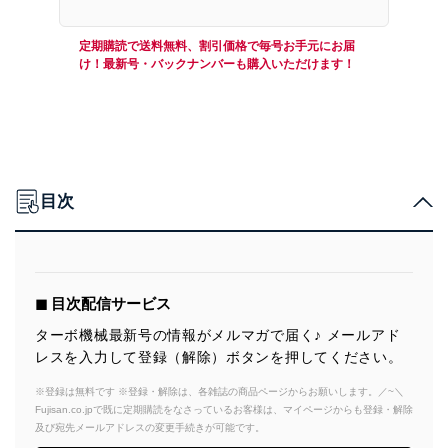
定期購読で送料無料、割引価格で毎号お手元にお届
け！最新号・バックナンバーも購入いただけます！
目次
◼︎ 目次配信サービス
ターボ機械最新号の情報がメルマガで届く♪ メールアド
レスを入力して登録（解除）ボタンを押してください。
※登録は無料です ※登録・解除は、各雑誌の商品ページからお願いします。／~＼
Fujisan.co.jpで既に定期購読をなさっているお客様は、マイページからも登録・解除
及び宛先メールアドレスの変更手続きが可能です。