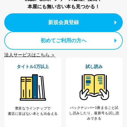
代表取締役会長 西野 伸一郎
本屋にも無い古い本も見つかる！
個人情報の取扱いについて
新規会員登録
１．個人情報保護管理者
当社は以下の個人情報保護管理者を設置し、個人情報保
護管理者の責任のもと、個人情報を取得・アクセス・利
初めてご利用の方へ
用・提供・管理いたします。
東京都渋谷区南平台町16-11
法人サービスはこちら ＞
株式会社富士山マガジンサービス
代表取締役会長 西野 伸一郎
タイトル1万以上
試し読み
個人情報保護管理者: 経営管理グループディレクター 前
田 嘉也
２．利用目的
当社が取り扱う開示対象個人情報の利用目的は次のとお
りです。
バックナンバー1冊まるごと試
豊富なラインナップで
No
個人情報の種類
利用目的
し読み
したり、最新号も試し読
書店に並ばない本とも出会える
購入商品の配送のため
みできる
商品代金回収のため
ｅメール等による商品、サービ