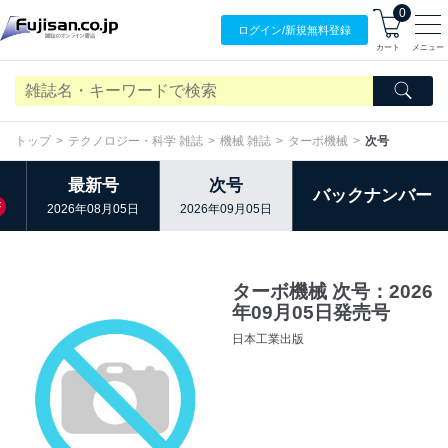
0
ログイン/
新規無料
登録
カート
メニュー
トップ
テクノロジー・科学 雑誌
機械 雑誌
ターボ機械
次号
最新号
次号
バックナンバー
F
2026年08月05日
2026年09月05日
ターボ機械 次号：2026
年09月05日発売号
日本工業出版