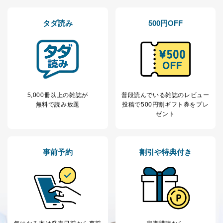
ス、キャンペーン等の広告の案内
当社の定期購読サ
のため
タダ読み
500円OFF
1
ービス等をご利用
個人が特定できない形で取得した
の方の個人情報
閲覧履歴や購買履歴等の情報を分
析して、趣味・嗜好に
応じた新商品・サービスに関する
広告のため
当社にお問合わせ
お問い合わせ対応、トラブル対
2
いただいた方の個
処、オペレーター教育など応対品
人情報
質向上のため
5,000冊以上の雑誌が
普段読んでいる雑誌のレビュー
無料で読み放題
投稿で
500円割ギフト券をプレ
カスタマーQ＆Aサイトの投稿内容
ゼント
の確認のため
ｅメール等によるカスタマーQ＆A
当社カスタマーQ＆
サイトのサービス内容のご案内の
3
Aサービス利用者
ため
事前予約
割引や特典付き
ｅメール等による商品、サービ
ス、キャンペーン等の広告に関す
るご案内のため
採用応募者の方の
4
採用選考、ご連絡のため
個人情報
当社の従業者の個
人事、総務などの雇用管理等のた
5
人情報
め
パートナー（提携
購入商品配送のため