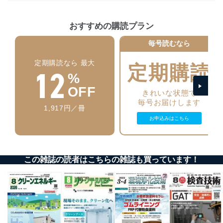
施し、個人情報の漏えい、滅失またはき損の防止及び是
正に努めます。
おすすめの購読プラン
アクセス制御
個人データを取り扱うことのできる機器及び当該
毎号読むなら
機器を取り扱う従業者を明確化し、 個人データへ
の不要なアクセスを防止しています。
定期購読なら 最大
定期購読
12
%
アクセス者の識別と認証
OFF
機器に標準装備されているユーザー制御機能（ユ
きれいな状態で
ーザーアカウント制御）により、個人情報データ
毎号お届けします
1,917円／冊
ベース等を取り扱う情報システムを使用する従業
者を識別・認証しています。
お申込みはこちら
外部からの不正アクセス等の防止
個人データを取り扱う機器等のオペレーティング
システムを最新の状態に保持しています。
この雑誌の読者はこちらの雑誌も買っています！
個人データを取り扱う機器等にセキュリティ対策
ソフトウェア等を導入し、自動更新 機能等の活用
により、これを最新状態としています。
情報システムの使用に伴う漏洩等の防止
メール等により個人データの含まれるファイルを
送信する場合に、当該ファイルへのパスワードを