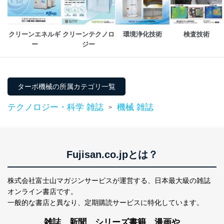
設定しています。
個人情報保護マネジメントシステムの継続的改善
クリーンエネルギ
クリーンテクノロ
環境浄化技術
検査技術
ー
ジー
当社は、内部監査及びマネジメントレビューの機会を通
じて、個人情報保護マネジメントシステムを継続的に改
善し、常に最良の状態を維持します。
苦情及び相談受付け窓口
ターボ機械の所属カテゴリ一覧
貴殿の個人情報及び当社の個人情報保護マネジメントシ
テクノロジー・科学 雑誌
機械 雑誌
>
ステムに関するご相談及び苦情については以下までご連
絡ください。
適切、かつ迅速に対応させていただきます。
株式会社富士山マガジンサービス 個人情報問い合わせ
Fujisan.co.jpとは？
係
TEL：0570-200-223
FAX：03-5459-7073
株式会社富士山マガジンサービスが運営する、
日本最大級の雑誌
e-mail：
cs@fujisan.co.jp
オンライン書店です。
改訂：2025年2月20日
一般的な書店と異なり、
定期購読サービスに特化しています。
制定：2005年4月1日
株式会社富士山マガジンサービス
雑誌、新聞、シリーズ書籍、漫画や