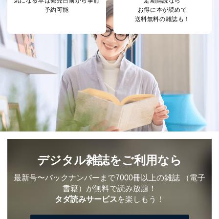
気になる本は
発売日前から事前
定期購読なら
企業）からの委託
提携企業及びお客様がご購入され
予約可能
お得に本が読めて
により当社の
た商品の発売元企業からのｅメー
送料無料の雑誌も！
6
定期購読サービス
ル等による商品、
等をご利用の方の
サービス、キャンペーン等の広告
個人情報
に関するご案内のため
当社のサービス利用状況の把握お
よびその分析のため
お問い合わせ対応、トラブル対
SNS公式アカウン
処、オペレーター教育など応対品
7
トに登録された方
質向上のため
の個人情報
その他当社のプライバシーポリシ
ー等にて公表する利用目的達成の
ため
※上記の利用目的のうちNo.1～5については保有個人デ
ータ（開示対象個人情報）の利用目的であり、下記4.の
開示等のご請求に対応させていただきます。
デジタル雑誌をご利用なら
なお、6、7については、パートナー（提携企業）様又は
各SNS運営会社様にご請求いただきますようお願い致し
ます。
最新号〜バックナンバーまで7000冊以上の雑誌
（電子
書籍）が無料で読み放題！
３．個人情報の第三者提供について
タダ読みサービス
を楽しもう！
当社は、取得した個人情報を適切に管理し､あらかじめ