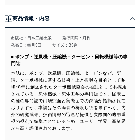
責務を果たすことを確実にいたします。
個人情報の取得・利用・提供について
商品情報・内容
当社は、個人情報の取得・利用・提供に際して、その利
用目的を明確にし、本人の同意を得たうえで利用目的の
達成に必要な範囲内で適法かつ公正な手段によって取
出版社：
日本工業出版
発行間隔：月刊
得・利用・提供を行います。また、当社が保有している
発売日：毎月5日
サイズ：B5判
個人情報は、同意を得ずに目的外利用、第三者への提
供・開示は行いません。当社においてはこれらの取り組
■ ポンプ・送風機・圧縮機・タービン・回転機械等の専
みを確実にするため、従業者等の教育を徹底してまいり
門誌
ます。また、目的外利用を行わないために、適切な管理
措置を講じます。
本誌は、ポンプ、送風機、圧縮機、タービンなど、所
謂、ターボ機械に関する技術向上と振興を目的として昭
法令遵守
和48年に創立されたターボ機械協会の会誌としても採用
当社は、個人情報に関連する法令、国が定める指針及び
されている、流体機械・流体工学の専門誌です。従来こ
その他の規範を遵守します。また、当社の管理の仕組み
の種の専門誌では研究面と実際面での疎隔が指摘されて
に、これらの法令及びその他の規範を常に適合させま
おりますが、本誌はその両者の橋渡し役を果すべく、内
す。
外の研究成果、技術情報の迅速な提供と実際面の適用重
視の視点で編集されているため、ユーザ、学界、産業界
個人情報の安全管理措置
から高く評価されております。
当社は、個人情報の正確性及び安全性を確保するため
に、下記セキュリティ対策をはじめとする安全対策を実