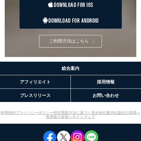
本人の同意を得ることなく第三者に提供することはあり
DOWNLOAD FOR IOS
ません。ただし、次の場合は除きます。
法令に基づく場合
DOWNLOAD FOR ANDROID
人の生命､身体または財産の保護のために必要がある
場合であって、本人の同意を得ることが困難であると
き。
ご利用方法はこちら
公衆衛生の向上または児童の健全な育成の推進のため
に特に必要がある場合であって、本人の同意を得るこ
とが困難である場合。
国の機関もしくは地方公共団体またはその委託を受け
た者が法令の定める事務を遂行することに対して協力
総合案内
する必要がある場合であって、本人の同意を得ること
により当該事務の遂行に支障を及ぼすおそれがあると
アフィリエイト
採用情報
き。
上記２．の利用目的を実施するために守秘義務を結ん
だ企業に、業務の一部として個人情報の取扱いを委
プレスリリース
お問い合わせ
託・提供する場合、その業務に必要な範囲で委託・提
供先企業に個人情報を開示することがあります。
委託・提供先企業は具体的には以下のような企業です
利用規約
プライバシーポリシー
特定商取引法に基づく表示
会社案内
出版社の皆様へ
投資家の皆様へ
サイトマップ
が、これらに限りません。
委託先：カスタマーサポート支援会社 、クレジッ
トカード決済などの決済代行・料金回収会社、広
告配信サービス会社