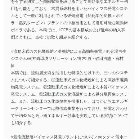
を有する独立した熱回収室を設けることで高効率なエネルギー利
用を可能としており、木質系燃料を用いたバイオマス発電システ
ムとして一般に利用されている燃焼発電（熱化学的変換＋ボイ
ラ・蒸気タービン）プラントの中核技術として適用可能な流動床
ボイラである。本稿では、ICFBの基本構成および近年の納入事
例とともに、当社での取り組みを紹介する。
○流動床式ガス化燃焼炉／溶融炉による高効率発電／処分場再生
システム/㈱神鋼環境ソリューション/青木 勇・砂田浩志・有村
恒
本稿では、流動層技術を活用した特徴的な以下の、三つのシステ
ムについて紹介する。①流動床式ガス化燃焼炉による高効率廃棄
物発電システム、②流動床式ガス化燃焼炉による木質バイオマス
発電システム、③流動床式ガス化溶融炉による処分場再生システ
ム。また、流動床ガス化燃焼炉を採用した、はつかいちエネルギ
ークリーンセンターでは熱供給事業を行っており、発電と合わせ
て平均43％と高い総エネルギー効率を実現している実績について
も紹介する。
○気泡流動層バイオマス発電プラントについて／㈱タクマ 清水一