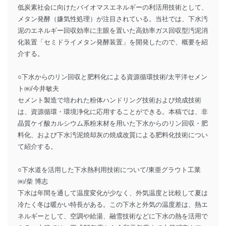
低炭素社会に向けたバイオマスエネルギーの利活用技術として、
メタン発酵（嫌気性処理）が注目されている。当社では、下水汚
泥のエネルギー回収効率に主眼を置いた高効率ガス回収型汚泥消
化装置「セミドライメタン発酵装置」を開発したので、概要を紹
介する。
○下水からのリン回収と肥料化による資源循環技術/太平洋セメン
ト㈱/今井敏夫
セメント製造で培われた粉体ハンドリング技術および焼成技術
は、資源循環・環境浄化に応用することができる。本稿では、非
晶質ケイ酸カルシウム系粉末材を用いた下水からのリン回収・肥
料化、および下水汚泥焼却灰の焼成改質による肥料化技術につい
て紹介する。
○下水道を活用した下水熱利用技術について/東亜グラウト工業
㈱/柴 博志
下水は年間を通して温度変化が少なく、外気温度と比較して夏は
冷たく冬は暖かい特長がある。この下水と外気の温度差は、熱エ
ネルギーとして、空調や給湯、融雪技術などに下水の熱を活用で