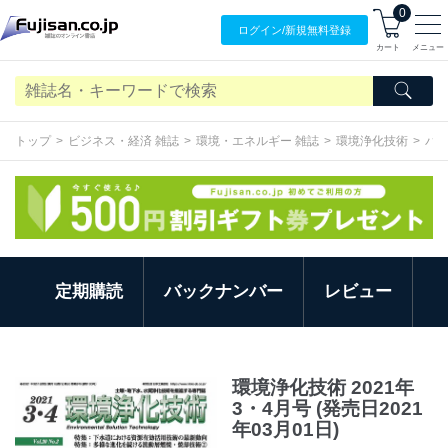
0
ログイン/
新規無料
登録
カート
メニュー
トップ
ビジネス・経済 雑誌
環境・エネルギー 雑誌
環境浄化技術
バ
定期購読
バックナンバー
レビュー
環境浄化技術 2021年
3・4月号 (発売日2021
年03月01日)