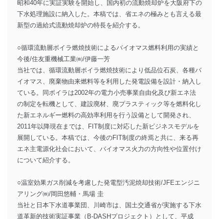
昭和40年に実証実験を開始し、国内初の流動焼却炉を大阪府下の
下水処理施設に納入した。本稿では、省エネの極みとも言える最
新型の過給式流動焼却炉の特長を紹介する。
○循環流動層ボイラ燃焼技術によるバイオマス燃料利用の実績と
今後/住友重機械工業㈱/伊藤一芳
当社では、循環流動層ボイラ燃焼技術により低品位石炭、各種バ
イオマス、廃棄物由来燃料等を利用した発電設備を設計・納入し
ている。同ボイラは2002年の電力小売事業自由化及び新エネ法
の制定を転機として、建設廃材、廃プラスティック等を燃料化し
た新エネルギー燃料の高効率利用を行う設備として開発され、
2011年以降現在までは、FIT制度に対応した新ビジネスモデルを
展開している。本稿では、今後のFIT制度の終焉と共に、来る再
エネ主電源化社会において、バイオマス火力の方向性や位置付け
について紹介する。
○温室効果ガス削減を考慮した発電型汚泥焼却技術/JFEエンジニ
アリング㈱/岡田悠輔・馬場 圭
当社と日本下水道事業団、川崎市は、国土交通省が実施する下水
道革新的技術実証事業（B-DASHプロジェクト）として、平成