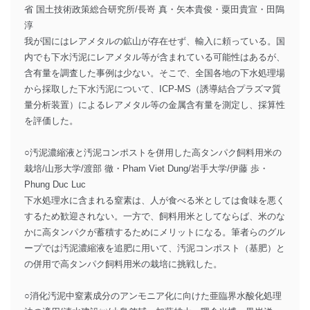
省 国土技術政策総合研究所/長嵜 真・矢本貴俊・粟田貴宣・田隝
淳
我が国にはレアメタルの鉱山が存在せず、輸入に頼っている。国
内でも下水汚泥にレアメタル等が含まれている可能性はあるが、
含有量を調査した事例は少ない。そこで、全国各地の下水処理場
から採取した下水汚泥について、ICP-MS（誘導結合プラズマ質
量分析装置）によるレアメタル等の金属含有量を測定し、採算性
を評価した。
○汚泥濃縮液と汚泥コンポストを併用した高タンパク飼料用米の
栽培/山形大学/渡部 徹・Pham Viet Dung/岩手大学/伊藤 歩・
Phung Duc Luc
下水処理水に含まれる窒素は、人が食べる米としては食味を悪く
するため歓迎されない。一方で、飼料用米としてならば、米のな
かに高タンパクが蓄積するためにメリットになる。筆者らのグル
ープでは汚泥濃縮液を追肥に用いて、汚泥コンポスト（基肥）と
の併用で高タンパク飼料用米の栽培に挑戦した。
○消化汚泥中窒素成分のアンモニア化に向けた亜臨界水酸化処理