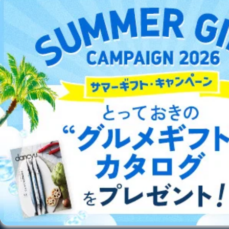
DOWNLOAD FOR ANDROID
ご利用方法はこちら
総合案内
アフィリエイト
採用情報
プレスリリース
お問い合わせ
利用規約
プライバシーポリシー
特定商取引法に基づく表示
会社案内
出版社の皆様へ
投資家の皆様へ
サイトマップ
©︎2002 FUJISAN MAGAZINE SERVICE CO., Ltd.