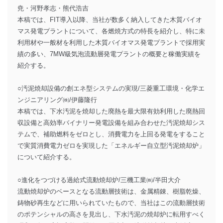
尭・河野孝志・熊代浩吉
本稿では、FIT導入以降、当社が数多く納入してきた木質バイオ
マス発電プラントについて、各燃焼方式の特長を紹介し、特に未
利用材や一般材を利用した木質バイオマス発電プラントで採用実
績の多い、7MW級気泡流動層発電プラントの概要と稼働実績を
紹介する。
○汚泥焼却設備の創エネ型システムの実現/三菱重工環境・化学エ
ンジニアリング㈱/伊藤隆行
本稿では、下水汚泥を焼却した廃熱を最大限有効利用した廃熱回
収設備と高効率バイナリー発電設備を組み合わせた汚泥焼却シス
テムで、補助燃料をゼロとし、消費電力を上回る発電をすること
で実質消費電力ゼロを実現した「エネルギー自立型汚泥焼却炉」
について紹介する。
○進化をつづける過給式流動焼却炉/三機工業㈱/半田大介
流動焼却炉のベースとなる流動層技術は、金属精錬、樹脂乾燥、
鋳物砂再生などに用いられていたもので、当社はこの流動層技術
のポテンシャルの高さを見出し、下水汚泥の焼却炉に転用すべく