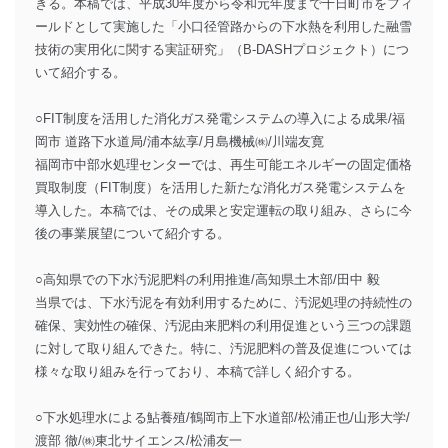
きる。本稿では、平成30年度から令和元年度まで十日町市をフィ
ールドとして実施した「小口径管路からの下水熱を利用した融雪
技術の実用化に関する実証研究」（B-DASHプロジェクト）につ
いて紹介する。
○FIT制度を活用した消化ガス発電システムの導入による成果/福
岡市 道路下水道局/浦本紘享/月島機械㈱/川端友寛
福岡市中部水処理センターでは、再生可能エネルギーの固定価格
買取制度（FIT制度）を活用した新たな消化ガス発電システムを
導入した。本稿では、その成果と安定運転の取り組み、さらに今
後の事業展望について紹介する。
○高知県での下水汚泥肥料の利用推進/高知県土木部/田中 毅
当県では、下水汚泥を有効利用するために、汚泥処理の持続性の
確保、実効性の確保、汚泥由来肥料の利用促進という三つの課題
に対して取り組んできた。特に、汚泥肥料の普及促進については
様々な取り組みを行っており、本稿で詳しく紹介する。
○下水処理水による鮎養殖/鶴岡市上下水道部/松浦正也/山形大学/
渡部 徹/㈱東北サイエンス/松浦友一