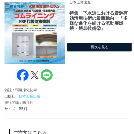
日本工業出版
特集「下水道における資源有
効活用技術の最新動向」「多
様な進化を続ける流動層燃
焼・焼却技術②」
目次を見る
雑誌：環境浄化技術
出版社：
日本工業出版
発行間隔：隔月刊
サイズ：B5判
ご注文はこちら