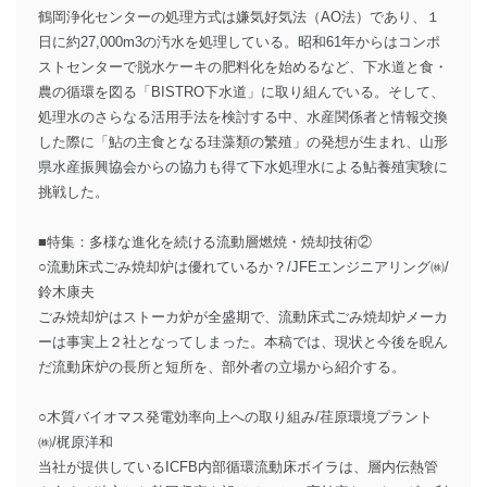
鶴岡浄化センターの処理方式は嫌気好気法（AO法）であり、１
日に約27,000m3の汚水を処理している。昭和61年からはコンポ
ストセンターで脱水ケーキの肥料化を始めるなど、下水道と食・
農の循環を図る「BISTRO下水道」に取り組んでいる。そして、
処理水のさらなる活用手法を検討する中、水産関係者と情報交換
した際に「鮎の主食となる珪藻類の繁殖」の発想が生まれ、山形
県水産振興協会からの協力も得て下水処理水による鮎養殖実験に
挑戦した。
■特集：多様な進化を続ける流動層燃焼・焼却技術②
○流動床式ごみ焼却炉は優れているか？/JFEエンジニアリング㈱/
鈴木康夫
ごみ焼却炉はストーカ炉が全盛期で、流動床式ごみ焼却炉メーカ
ーは事実上２社となってしまった。本稿では、現状と今後を睨ん
だ流動床炉の長所と短所を、部外者の立場から紹介する。
○木質バイオマス発電効率向上への取り組み/荏原環境プラント
㈱/梶原洋和
当社が提供しているICFB内部循環流動床ボイラは、層内伝熱管