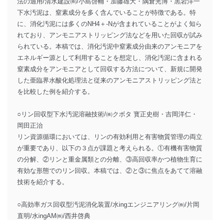
法の適用/清水建設㈱/小島啓輔・加藤雄大・隅倉光博・黒岩洋一
下水汚泥は、窒素成分を多く含んでいることが特徴である。特
に、消化汚泥には多くのNH4＋-Nが含まれていることがよく知ら
れており、アンモニアストリッピング法などを用いた回収が試み
られている。本稿では、消化汚泥中窒素成分由来のアンモニアを
エネルギー源として利用することを想定し、消化汚泥に含まれる
窒素成分をアンモニアとして回収する方法について、新規に開発
した亜臨界水酸化処理法と従来のアンモニアストリッピング法と
を比較した例を紹介する。
○リン回収型下水汚泥溶融技術/㈱クボタ 寳正史樹・吉岡洋仁・
岡田正治
リン資源循環においては、リンの有効利用と有害物質管理の両立
が重要であり、以下の３点が課題と考えられる。①有機有害物質
の分解、②リンと重金属類との分離、③高回収率かつ植物生育に
有効な形態でのリン回収。本稿では、②と③に焦点をあてて溶融
技術を紹介する。
○高効率ガス回収型汚泥消化装置/水ingエンジニアリング㈱/片岡
直明/水ingAM㈱/西井啓典