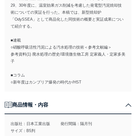
29、30年度に、温室効果ガス削減を考慮した発電型汚泥焼却技
術についての実証を行った。本稿では、新型焼却炉
「OdySSEA」として商品化した同技術の概要と実証成果につい
て紹介する。
■連載
○硝酸呼吸活性汚泥による汚水処理の技術＜参考文献編＞
参考資料(1) 廃水処理の歴史/環境微生物工房 定家義人・定家多美
子
■コラム
○新年度はカンブリア爆発の時代か/HST
商品情報・内容
出版社：
日本工業出版
発行間隔：隔月刊
サイズ：B5判