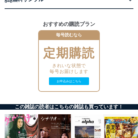
当社は、個人情報の正確性及び安全性を確保するため
に、下記セキュリティ対策をはじめとする安全対策を実
施し、個人情報の漏えい、滅失またはき損の防止及び是
おすすめの購読プラン
正に努めます。
アクセス制御
毎号読むなら
個人データを取り扱うことのできる機器及び当該
機器を取り扱う従業者を明確化し、 個人データへ
定期購読
の不要なアクセスを防止しています。
アクセス者の識別と認証
きれいな状態で
機器に標準装備されているユーザー制御機能（ユ
毎号お届けします
ーザーアカウント制御）により、個人情報データ
ベース等を取り扱う情報システムを使用する従業
お申込みはこちら
者を識別・認証しています。
外部からの不正アクセス等の防止
個人データを取り扱う機器等のオペレーティング
この雑誌の読者はこちらの雑誌も買っています！
システムを最新の状態に保持しています。
個人データを取り扱う機器等にセキュリティ対策
ソフトウェア等を導入し、自動更新 機能等の活用
により、これを最新状態としています。
情報システムの使用に伴う漏洩等の防止