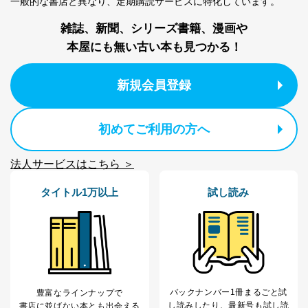
一般的な書店と異なり、
定期購読サービスに特化しています。
制定：2005年4月1日
株式会社富士山マガジンサービス
雑誌、新聞、シリーズ書籍、漫画や
代表取締役会長 西野 伸一郎
本屋にも無い古い本も見つかる！
個人情報の取扱いについて
１．個人情報保護管理者
新規会員登録
当社は以下の個人情報保護管理者を設置し、個人情報保
護管理者の責任のもと、個人情報を取得・アクセス・利
初めてご利用の方へ
用・提供・管理いたします。
東京都渋谷区南平台町16-11
法人サービスはこちら ＞
株式会社富士山マガジンサービス
代表取締役会長 西野 伸一郎
タイトル1万以上
試し読み
個人情報保護管理者: 経営管理グループディレクター 前
田 嘉也
２．利用目的
当社が取り扱う開示対象個人情報の利用目的は次のとお
りです。
バックナンバー1冊まるごと試
豊富なラインナップで
No
個人情報の種類
利用目的
し読み
したり、最新号も試し読
書店に並ばない本とも出会える