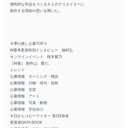
個性的な作品をつくる６人のクリエイターに
創作する理由や思いを聞いた。
今季の推し公募TOP５
W選考委員特別インタビュー 穂村弘
オンラインイベント 桜木紫乃
［特集］ 創作は、愛だ。
トレンド
公募情報 ネーミング・標語
公募情報 川柳・俳句・短歌
公募情報 文芸
公募情報 アート
公募情報 写真・動画
公募情報 学生向け
今日からコピーライター 第1回発表
受賞者DATA BOOK