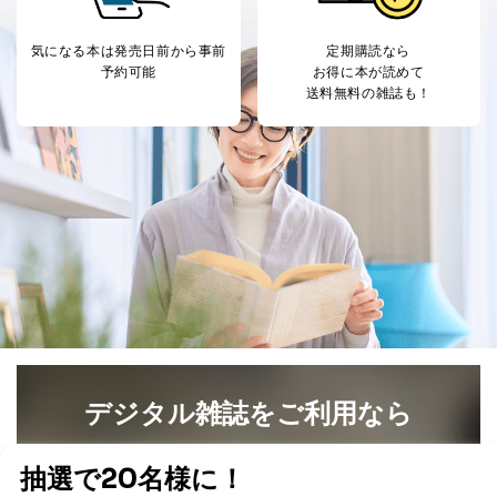
5
人情報
め
パートナー（提携
購入商品配送のため
気になる本は
発売日前から事前
定期購読なら
企業）からの委託
提携企業及びお客様がご購入され
予約可能
お得に本が読めて
により当社の
た商品の発売元企業からのｅメー
6
送料無料の雑誌も！
定期購読サービス
ル等による商品、
等をご利用の方の
サービス、キャンペーン等の広告
個人情報
に関するご案内のため
当社のサービス利用状況の把握お
よびその分析のため
お問い合わせ対応、トラブル対
SNS公式アカウン
処、オペレーター教育など応対品
7
トに登録された方
質向上のため
の個人情報
その他当社のプライバシーポリシ
ー等にて公表する利用目的達成の
ため
※上記の利用目的のうちNo.1～5については保有個人デ
ータ（開示対象個人情報）の利用目的であり、下記4.の
開示等のご請求に対応させていただきます。
なお、6、7については、パートナー（提携企業）様又は
デジタル雑誌をご利用なら
各SNS運営会社様にご請求いただきますようお願い致し
ます。
最新号〜バックナンバーまで7000冊以上の雑誌
（電子
書籍）が無料で読み放題！
３．個人情報の第三者提供について