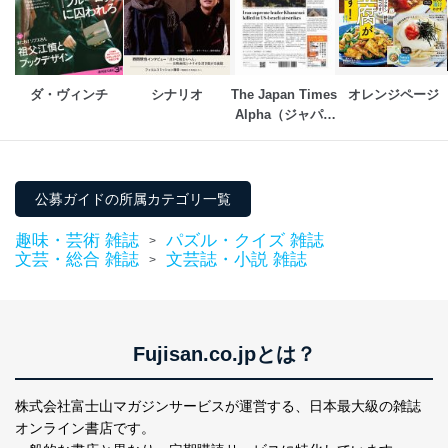
メール等により個人データの含まれるファイルを
送信する場合に、当該ファイルへのパスワードを
設定しています。
個人情報保護マネジメントシステムの継続的改善
ダ・ヴィンチ
シナリオ
The Japan Times 
オレンジページ
Alpha（ジャパン
当社は、内部監査及びマネジメントレビューの機会を通
タイムズアルフ
じて、個人情報保護マネジメントシステムを継続的に改
ァ）
善し、常に最良の状態を維持します。
公募ガイドの所属カテゴリ一覧
苦情及び相談受付け窓口
貴殿の個人情報及び当社の個人情報保護マネジメントシ
趣味・芸術 雑誌
パズル・クイズ 雑誌
>
ステムに関するご相談及び苦情については以下までご連
文芸・総合 雑誌
文芸誌・小説 雑誌
>
絡ください。
適切、かつ迅速に対応させていただきます。
株式会社富士山マガジンサービス 個人情報問い合わせ
Fujisan.co.jpとは？
係
TEL：0570-200-223
FAX：03-5459-7073
株式会社富士山マガジンサービスが運営する、
日本最大級の雑誌
e-mail：
cs@fujisan.co.jp
オンライン書店です。
改訂：2025年2月20日