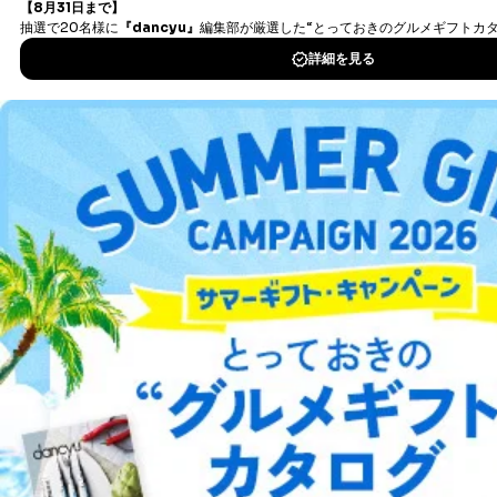
タダ読みサービス
を楽しもう！
当社は、取得した個人情報を適切に管理し､あらかじめ
本人の同意を得ることなく第三者に提供することはあり
DOWNLOAD FOR IOS
ません。ただし、次の場合は除きます。
法令に基づく場合
DOWNLOAD FOR ANDROID
人の生命､身体または財産の保護のために必要がある
場合であって、本人の同意を得ることが困難であると
き。
公衆衛生の向上または児童の健全な育成の推進のため
ご利用方法はこちら
に特に必要がある場合であって、本人の同意を得るこ
とが困難である場合。
国の機関もしくは地方公共団体またはその委託を受け
た者が法令の定める事務を遂行することに対して協力
総合案内
する必要がある場合であって、本人の同意を得ること
により当該事務の遂行に支障を及ぼすおそれがあると
き。
アフィリエイト
採用情報
上記２．の利用目的を実施するために守秘義務を結ん
だ企業に、業務の一部として個人情報の取扱いを委
プレスリリース
お問い合わせ
託・提供する場合、その業務に必要な範囲で委託・提
供先企業に個人情報を開示することがあります。
委託・提供先企業は具体的には以下のような企業です
利用規約
プライバシーポリシー
特定商取引法に基づく表示
会社案内
出版社の皆様へ
が、これらに限りません。
投資家の皆様へ
サイトマップ
委託先：カスタマーサポート支援会社 、クレジッ