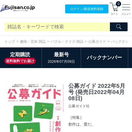
0
ログイン/
新規無料
登録
カート
メニュー
トップ
趣味・芸術 雑誌
パズル・クイズ 雑誌
公募ガイド
バックナン
定期購読
最新号
バックナンバー
送料無料でお届け
2026年07月09日
公募ガイド 2022年5月
号 (発売日2022年04月
08日)
公募ガイド社
［特集］
創作は、愛だ。