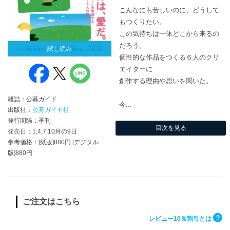
こんなにも苦しいのに、どうして
もつくりたい。
この気持ちは一体どこから来るの
だろう。
試し読み
個性的な作品をつくる６人のクリ
エイターに
創作する理由や思いを聞いた。
雑誌：公募ガイド
今...
出版社：
公募ガイド社
発行間隔：季刊
目次を見る
発売日：1,4,7,10月の9日
参考価格：[紙版]880円 [デジタル
版]880円
ご注文はこちら
?
レビュー10％割引とは