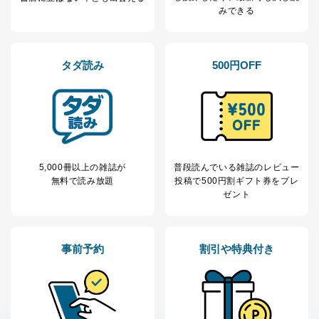
購入商品の配送のため
みできる
商品代金回収のため
ｅメール等による商品、サービ
ス、キャンペーン等の広告の案内
当社の定期購読サ
のため
1
ービス等をご利用
タダ読み
500円OFF
個人が特定できない形で取得した
の方の個人情報
閲覧履歴や購買履歴等の情報を分
析して、趣味・嗜好に
応じた新商品・サービスに関する
広告のため
当社にお問合わせ
お問い合わせ対応、トラブル対
2
いただいた方の個
処、オペレーター教育など応対品
人情報
質向上のため
5,000冊以上の雑誌が
普段読んでいる雑誌のレビュー
カスタマーQ＆Aサイトの投稿内容
無料で読み放題
投稿で
500円割ギフト券をプレ
の確認のため
ゼント
ｅメール等によるカスタマーQ＆A
当社カスタマーQ＆
サイトのサービス内容のご案内の
3
Aサービス利用者
ため
ｅメール等による商品、サービ
事前予約
割引や特典付き
ス、キャンペーン等の広告に関す
るご案内のため
採用応募者の方の
4
採用選考、ご連絡のため
個人情報
当社の従業者の個
人事、総務などの雇用管理等のた