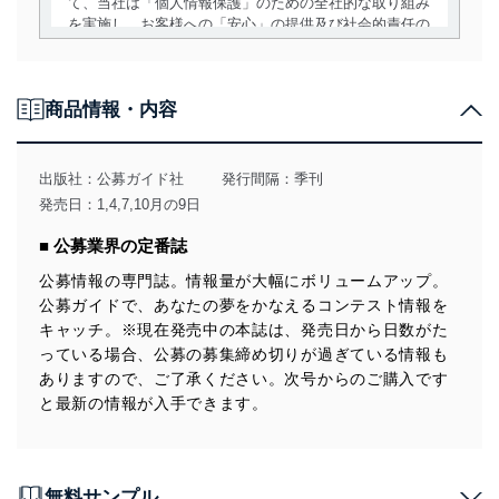
て、当社は「個人情報保護」のための全社的な取り組み
を実施し、お客様への「安心」の提供及び社会的責任の
責務を果たすことを確実にいたします。
個人情報の取得・利用・提供について
商品情報・内容
当社は、個人情報の取得・利用・提供に際して、その利
用目的を明確にし、本人の同意を得たうえで利用目的の
達成に必要な範囲内で適法かつ公正な手段によって取
出版社：
公募ガイド社
発行間隔：季刊
得・利用・提供を行います。また、当社が保有している
発売日：1,4,7,10月の9日
個人情報は、同意を得ずに目的外利用、第三者への提
供・開示は行いません。当社においてはこれらの取り組
■ 公募業界の定番誌
みを確実にするため、従業者等の教育を徹底してまいり
ます。また、目的外利用を行わないために、適切な管理
公募情報の専門誌。情報量が大幅にボリュームアップ。
措置を講じます。
公募ガイドで、あなたの夢をかなえるコンテスト情報を
キャッチ。※現在発売中の本誌は、発売日から日数がた
法令遵守
っている場合、公募の募集締め切りが過ぎている情報も
当社は、個人情報に関連する法令、国が定める指針及び
ありますので、ご了承ください。次号からのご購入です
その他の規範を遵守します。また、当社の管理の仕組み
と最新の情報が入手できます。
に、これらの法令及びその他の規範を常に適合させま
す。
個人情報の安全管理措置
無料サンプル