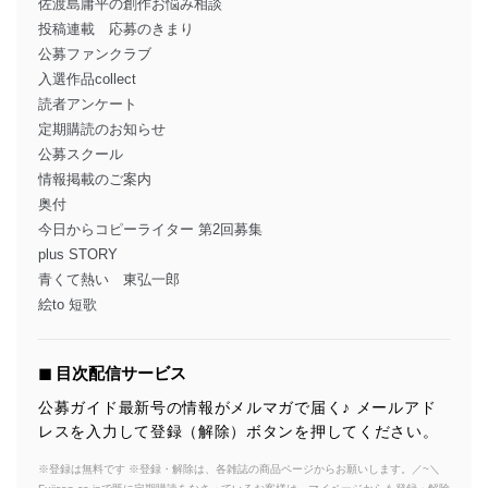
佐渡島庸平の創作お悩み相談
投稿連載 応募のきまり
公募ファンクラブ
入選作品collect
読者アンケート
定期購読のお知らせ
公募スクール
情報掲載のご案内
奥付
今日からコピーライター 第2回募集
plus STORY
青くて熱い 東弘一郎
絵to 短歌
◼︎ 目次配信サービス
公募ガイド最新号の情報がメルマガで届く♪ メールアド
レスを入力して登録（解除）ボタンを押してください。
※登録は無料です ※登録・解除は、各雑誌の商品ページからお願いします。／~＼