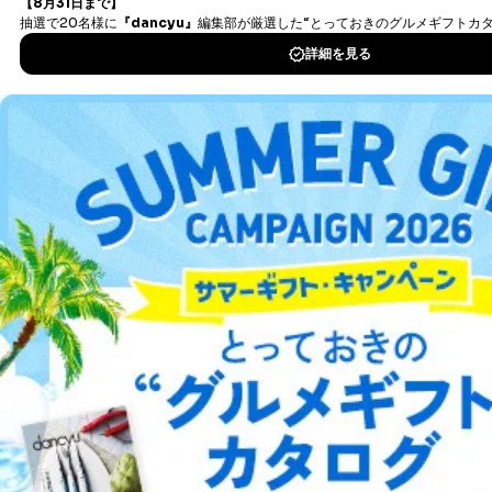
タダ読みサービス
を楽しもう！
DOWNLOAD FOR IOS
DOWNLOAD FOR ANDROID
ご利用方法はこちら
総合案内
アフィリエイト
採用情報
プレスリリース
お問い合わせ
利用規約
プライバシーポリシー
特定商取引法に基づく表示
会社案内
出版社の皆様へ
投資家の皆様へ
サイトマップ