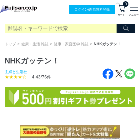
0
ログイン/
新規無料
登録
カート
メニュー
トップ
健康・生活 雑誌
健康・家庭医学 雑誌
NHKガッテン！
NHKガッテン！
主婦と生活社
★★★★☆
4.43/76件