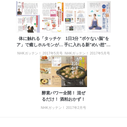
体に触れる「タッチケ
1日3分 "ボケない脳"を
ア」で癒しホルモンが出
手に入れる新"めい想"習
るわけ
慣
NHKガッテン！ 2017年5月号
NHKガッテン！ 2017年5月号
酵素パワー全開！ 混ぜ
るだけ！ 酒粕おかず！
NHKガッテン！ 2017年2月号