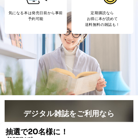
気になる本は
発売日前から事前
定期購読なら
予約可能
お得に本が読めて
送料無料の雑誌も！
デジタル雑誌をご利用なら
最新号〜バックナンバーまで7000冊以上の雑誌
（電子
書籍）が無料で読み放題！