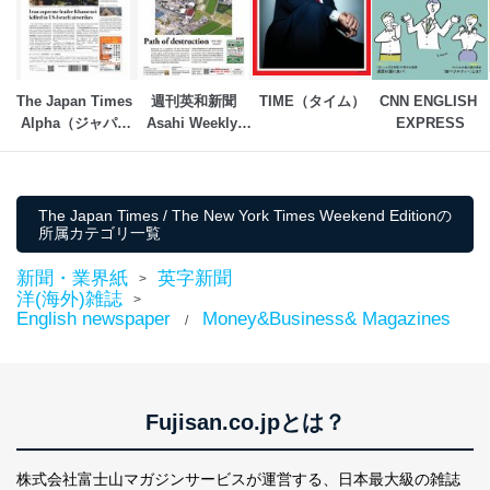
個人情報保護マネジメントシステムの継続的改善
当社は、内部監査及びマネジメントレビューの機会を通
じて、個人情報保護マネジメントシステムを継続的に改
The Japan Times 
週刊英和新聞
TIME（タイム）
CNN ENGLISH 
善し、常に最良の状態を維持します。
Alpha（ジャパン
Asahi Weekly 
EXPRESS
タイムズアルフ
（朝日ウイークリ
苦情及び相談受付け窓口
ァ）
ー）
貴殿の個人情報及び当社の個人情報保護マネジメントシ
The Japan Times / The New York Times Weekend Editionの
ステムに関するご相談及び苦情については以下までご連
所属カテゴリ一覧
絡ください。
適切、かつ迅速に対応させていただきます。
新聞・業界紙
英字新聞
>
洋(海外)雑誌
株式会社富士山マガジンサービス 個人情報問い合わせ
>
English newspaper
Money&Business& Magazines
係
/
TEL：0570-200-223
FAX：03-5459-7073
e-mail：
cs@fujisan.co.jp
改訂：2025年2月20日
Fujisan.co.jpとは？
制定：2005年4月1日
株式会社富士山マガジンサービス
代表取締役会長 西野 伸一郎
株式会社富士山マガジンサービスが運営する、
日本最大級の雑誌