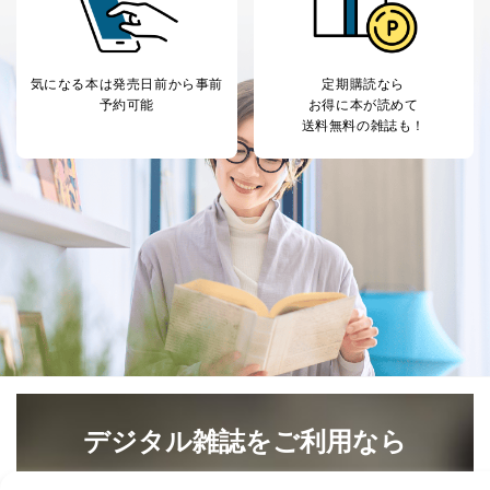
により当社の
た商品の発売元企業からのｅメー
6
定期購読サービス
ル等による商品、
等をご利用の方の
サービス、キャンペーン等の広告
個人情報
に関するご案内のため
気になる本は
発売日前から事前
定期購読なら
当社のサービス利用状況の把握お
予約可能
お得に本が読めて
よびその分析のため
送料無料の雑誌も！
お問い合わせ対応、トラブル対
SNS公式アカウン
処、オペレーター教育など応対品
7
トに登録された方
質向上のため
の個人情報
その他当社のプライバシーポリシ
ー等にて公表する利用目的達成の
ため
※上記の利用目的のうちNo.1～5については保有個人デ
ータ（開示対象個人情報）の利用目的であり、下記4.の
開示等のご請求に対応させていただきます。
なお、6、7については、パートナー（提携企業）様又は
各SNS運営会社様にご請求いただきますようお願い致し
ます。
３．個人情報の第三者提供について
デジタル雑誌をご利用なら
当社は、取得した個人情報を適切に管理し､あらかじめ
本人の同意を得ることなく第三者に提供することはあり
最新号〜バックナンバーまで7000冊以上の雑誌
（電子