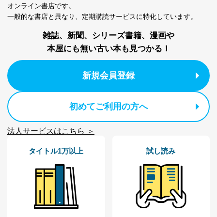
オンライン書店です。
個人情報の取扱いについて
一般的な書店と異なり、
定期購読サービスに特化しています。
１．個人情報保護管理者
雑誌、新聞、シリーズ書籍、漫画や
当社は以下の個人情報保護管理者を設置し、個人情報保
本屋にも無い古い本も見つかる！
護管理者の責任のもと、個人情報を取得・アクセス・利
用・提供・管理いたします。
新規会員登録
東京都渋谷区南平台町16-11
株式会社富士山マガジンサービス
代表取締役会長 西野 伸一郎
初めてご利用の方へ
個人情報保護管理者: 経営管理グループディレクター 前
田 嘉也
法人サービスはこちら ＞
２．利用目的
タイトル1万以上
試し読み
当社が取り扱う開示対象個人情報の利用目的は次のとお
りです。
No
個人情報の種類
利用目的
購入商品の配送のため
商品代金回収のため
ｅメール等による商品、サービ
ス、キャンペーン等の広告の案内