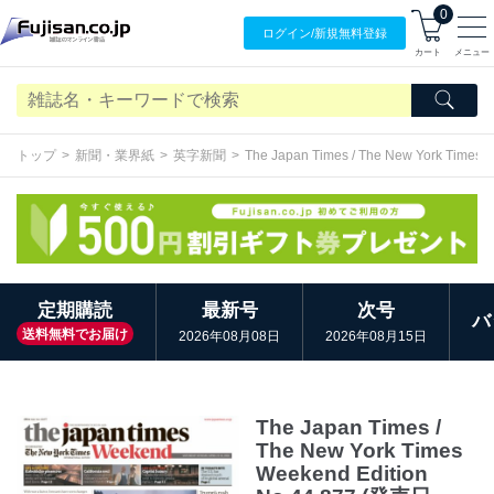
0
ログイン/
新規無料
登録
カート
メニュー
トップ
新聞・業界紙
英字新聞
The Japan Times / The New York Times 
定期購読
最新号
次号
バ
送料無料でお届け
2026年08月08日
2026年08月15日
The Japan Times /
The New York Times
Weekend Edition