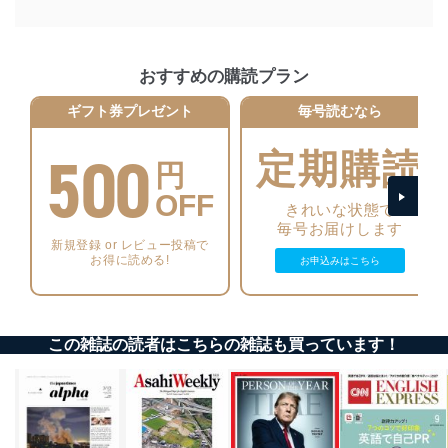
正に努めます。
アクセス制御
個人データを取り扱うことのできる機器及び当該
おすすめの購読プラン
機器を取り扱う従業者を明確化し、 個人データへ
の不要なアクセスを防止しています。
ギフト券プレゼント
毎号読むなら
アクセス者の識別と認証
500
定期購読
機器に標準装備されているユーザー制御機能（ユ
円
ーザーアカウント制御）により、個人情報データ
OFF
ベース等を取り扱う情報システムを使用する従業
きれいな状態で
者を識別・認証しています。
毎号お届けします
新規登録 or レビュー投稿で
外部からの不正アクセス等の防止
お得に読める!
お申込みはこちら
個人データを取り扱う機器等のオペレーティング
システムを最新の状態に保持しています。
個人データを取り扱う機器等にセキュリティ対策
ソフトウェア等を導入し、自動更新 機能等の活用
この雑誌の読者はこちらの雑誌も買っています！
により、これを最新状態としています。
情報システムの使用に伴う漏洩等の防止
メール等により個人データの含まれるファイルを
送信する場合に、当該ファイルへのパスワードを
設定しています。