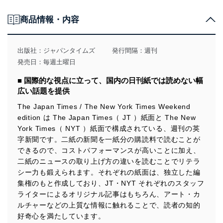
個人情報の取得・利用・提供について
商品情報・内容
当社は、個人情報の取得・利用・提供に際して、その利
用目的を明確にし、本人の同意を得たうえで利用目的の
達成に必要な範囲内で適法かつ公正な手段によって取
出版社：
ジャパンタイムズ
発行間隔：週刊
得・利用・提供を行います。また、当社が保有している
発売日：毎週土曜日
個人情報は、同意を得ずに目的外利用、第三者への提
供・開示は行いません。当社においてはこれらの取り組
■ 国際的な視点に立って、国内の日刊紙では読めない幅
みを確実にするため、従業者等の教育を徹底してまいり
広い話題を提供
ます。また、目的外利用を行わないために、適切な管理
措置を講じます。
The Japan Times / The New York Times Weekend
edition は The Japan Times（ JT ）紙面と The New
法令遵守
York Times（ NYT ）紙面で構成されている、週刊の英
当社は、個人情報に関連する法令、国が定める指針及び
字新聞です。二紙の新聞を一紙分の購読料で読むことが
その他の規範を遵守します。また、当社の管理の仕組み
できるので、コストパフォーマンスが高いことに加え、
に、これらの法令及びその他の規範を常に適合させま
二紙のニュースの取り上げ方の違いを読むことでリテラ
す。
シー力も鍛えられます。それぞれの紙面は、独立した編
集権のもと作成しており、JT・NYT それぞれのスタッフ
個人情報の安全管理措置
ライターによるオリジナル記事はもちろん、アート・カ
当社は、個人情報の正確性及び安全性を確保するため
ルチャーなどの上質な情報に触れることで、読者の知的
に、下記セキュリティ対策をはじめとする安全対策を実
好奇心を満たしています。
施し、個人情報の漏えい、滅失またはき損の防止及び是