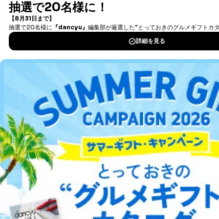
ません。ただし、次の場合は除きます。
書籍）が無料で読み放題！
法令に基づく場合
タダ読みサービス
を楽しもう！
人の生命､身体または財産の保護のために必要がある
場合であって、本人の同意を得ることが困難であると
DOWNLOAD FOR IOS
き。
公衆衛生の向上または児童の健全な育成の推進のため
に特に必要がある場合であって、本人の同意を得るこ
DOWNLOAD FOR ANDROID
とが困難である場合。
国の機関もしくは地方公共団体またはその委託を受け
た者が法令の定める事務を遂行することに対して協力
する必要がある場合であって、本人の同意を得ること
ご利用方法はこちら
により当該事務の遂行に支障を及ぼすおそれがあると
き。
上記２．の利用目的を実施するために守秘義務を結ん
だ企業に、業務の一部として個人情報の取扱いを委
総合案内
託・提供する場合、その業務に必要な範囲で委託・提
供先企業に個人情報を開示することがあります。
アフィリエイト
採用情報
委託・提供先企業は具体的には以下のような企業です
が、これらに限りません。
委託先：カスタマーサポート支援会社 、クレジッ
プレスリリース
お問い合わせ
トカード決済などの決済代行・料金回収会社、広
告配信サービス会社
提供先：出版社、出版物発売元、卸売会社、販売
利用規約
プライバシーポリシー
特定商取引法に基づく表示
会社案内
出版社の皆様へ
投資家の皆様へ
サイトマップ