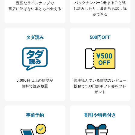
当社の定期購読サ
バックナンバー1冊まるごと試
豊富なラインナップで
のため
1
ービス等をご利用
し読み
したり、最新号も試し読
書店に並ばない本とも出会える
個人が特定できない形で取得した
の方の個人情報
みできる
閲覧履歴や購買履歴等の情報を分
析して、趣味・嗜好に
応じた新商品・サービスに関する
広告のため
タダ読み
500円OFF
当社にお問合わせ
お問い合わせ対応、トラブル対
2
いただいた方の個
処、オペレーター教育など応対品
人情報
質向上のため
カスタマーQ＆Aサイトの投稿内容
の確認のため
ｅメール等によるカスタマーQ＆A
当社カスタマーQ＆
サイトのサービス内容のご案内の
3
Aサービス利用者
ため
5,000冊以上の雑誌が
普段読んでいる雑誌のレビュー
ｅメール等による商品、サービ
無料で読み放題
投稿で
500円割ギフト券をプレ
ス、キャンペーン等の広告に関す
ゼント
るご案内のため
採用応募者の方の
4
採用選考、ご連絡のため
個人情報
事前予約
割引や特典付き
当社の従業者の個
人事、総務などの雇用管理等のた
5
人情報
め
パートナー（提携
購入商品配送のため
企業）からの委託
提携企業及びお客様がご購入され