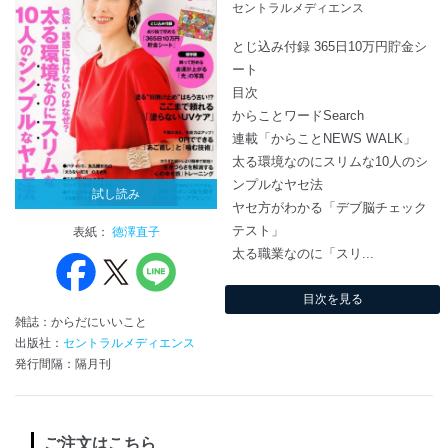
セントラルメディエンス
とじ込み付録 365日10万円貯金シ
ート
目次
からことワードSearch
連載「からことNEWS WALK」
太る環境なのにスリムな10人のシ
ンプルなヤセ法
試し読み
ヤセ方がわかる「デブ脳チェック
テスト」
表紙：
徳澤直子
太る職業なのに「スリ...
目次を見る
雑誌：からだにいいこと
出版社：
セントラルメディエンス
発行間隔：隔月刊
ご注文はこちら