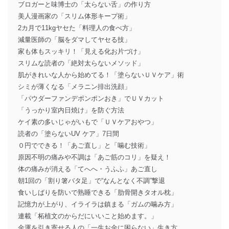
ブロガーと味博士の「太らない舌」の作り方
美人漫画家の「スリム体形キープ術」
2カ月で11kgヤセた「料理人の食べ方」
減量医師の「脳をダマしてヤセる技」
家も体もスッキリ！「見える化お片づけ」
スリムな読者の「絶対太らないメソッド」
肌がきれいな人から始めてる！「塗らないＵＶケア」術
シミが薄くなる「メラニン排出洗顔」
「パウダーファンデポンポンおき」でＵＶカット
「うっかり室内日焼け」を防ぐ方法
ケイ素の多いじゃがいもで「ＵＶケアおやつ」
読者の「塗らないUV ケア」7日間
０円でできる！「あご直し」と「噛む技術」
原因不明の痛みや不調は「あご筋のコリ」を疑え！
体の痛みが消える「てへへ・うふふ」あご直し
朝1回の「割り箸バタ足」で“なんとなく不調”撃退
食いしばりを防いで熟睡できる「肋骨開きタオル枕」
記憶力が上がり、イライラは鎮まる「ガムの噛み方」
連載「柘植文のからだにいいこと始めます。」
金運を引き寄せる人の「一生お金に困らない」生き方