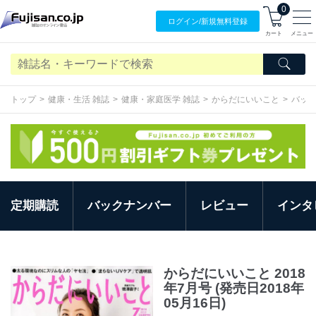
0
ログイン/
新規無料
登録
カート
メニュー
トップ
健康・生活 雑誌
健康・家庭医学 雑誌
からだにいいこと
バッ
定期購読
バックナンバー
レビュー
インタ
からだにいいこと 2018
年7月号 (発売日2018年
05月16日)