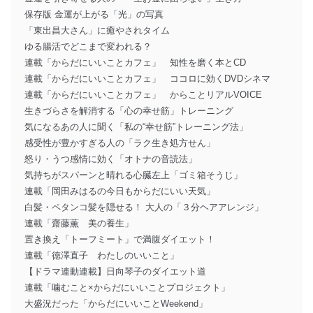
保存版 金運が上がる「光」の写真
「東出昌大さん」に癒やされタイム
ゆる腸活でどこまで変われる？
連載「からだにいいことカフェ」 知性を磨く本とCD
連載「からだにいいことカフェ」 ココロに効くDVDシネマ
連載「からだにいいことカフェ」 からことリアルVOICE
生きづらさを解消する「心の幸せ筋」トレーニング
気になるあの人に聞く「私の“幸せ筋”トレーニング法」
感受性が豊かすぎる人の「ラク生き処方せん」
怒り・うつ感情に効く「オトナの音読法」
気持ちがスパーンと晴れる心臓左上「ゴミ箱そうじ」
連載「岡田みはるの今日もからだにいい天気」
白髪・ペタンコ髪を隠せる！ 大人の「３分ヘアアレンジ」
連載「齋藤薫 美の養生」
置き換え「トーフミート」で満腹ダイエット！
連載「徳澤直子 わたしのいいこと」
【ドラマ連動連載】日向琴子のダイエット道
連載「噛むこと×からだにいいことプロジェクト」
大盛況だった「からだにいいことWeekend」