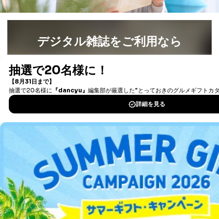
デジタル雑誌をご利用なら
最新号〜バックナンバーまで7000冊以上の雑誌
（電子
書籍）が無料で読み放題！
タダ読みサービス
を楽しもう！
DOWNLOAD FOR IOS
DOWNLOAD FOR ANDROID
ご利用方法はこちら
総合案内