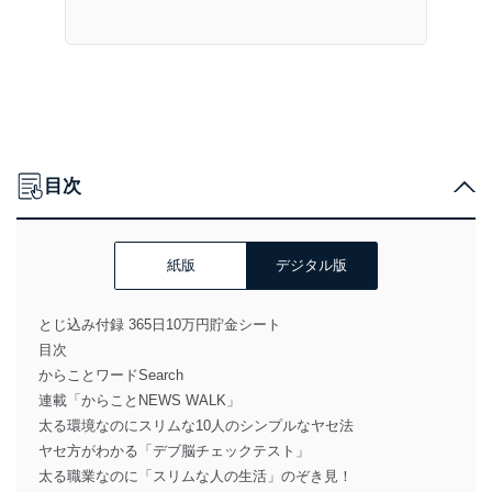
目次
紙版
デジタル版
とじ込み付録 365日10万円貯金シート
目次
からことワードSearch
連載「からことNEWS WALK」
太る環境なのにスリムな10人のシンプルなヤセ法
ヤセ方がわかる「デブ脳チェックテスト」
太る職業なのに「スリムな人の生活」のぞき見！