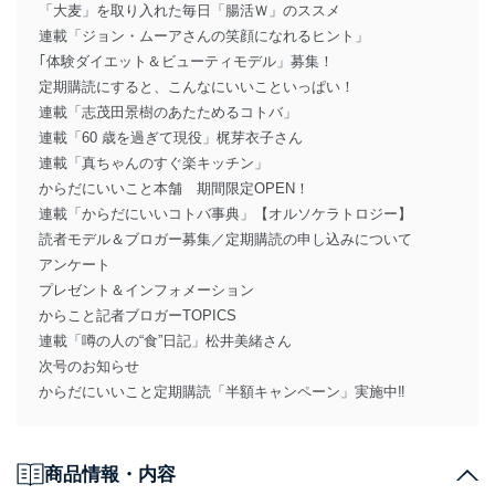
「大麦」を取り入れた毎日「腸活Ｗ」のススメ
連載「ジョン・ムーアさんの笑顔になれるヒント」
｢体験ダイエット＆ビューティモデル」募集！
定期購読にすると、こんなにいいこといっぱい！
連載「志茂田景樹のあたためるコトバ」
連載「60 歳を過ぎて現役」梶芽衣子さん
連載「真ちゃんのすぐ楽キッチン」
からだにいいこと本舗 期間限定OPEN！
連載「からだにいいコトバ事典」【オルソケラトロジー】
読者モデル＆ブロガー募集／定期購読の申し込みについて
アンケート
プレゼント＆インフォメーション
からこと記者ブロガーTOPICS
連載「噂の人の“食”日記」松井美緒さん
次号のお知らせ
からだにいいこと定期購読「半額キャンペーン」実施中‼
商品情報・内容