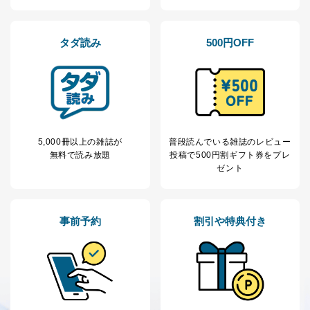
いて
当社は、本人から、開示対象個人情報について利用目的
の通知を求められた場合には、遅滞なくこれに応じま
タダ読み
500円OFF
す。ただし、以下①～④のいずれかに該当する場合は、
利用目的の通知を行なうことはできません。そのとき
は、本人に遅滞無くその旨を通知するとともに、理由を
説明させていただきます。
①利用目的を本人に通知し、又は公表することによって
本人又は第三者の生命、身体、財産その他の権利利益を
害するおそれがある場合
5,000冊以上の雑誌が
普段読んでいる雑誌のレビュー
②利用目的を本人に通知し、又は公表することによって
無料で読み放題
投稿で
500円割ギフト券をプレ
当該事業者の権利又は正当な利益を害するおそれがある
ゼント
場合
③国の機関又は地方公共団体が法令の定める事務を遂行
することに対して協力する必要がある場合であって、利
用目的を本人に通知し、又は公表することによって当該
事前予約
割引や特典付き
事務の遂行に支障を及ぼすおそれがあるとき
④開示対象個人情報の利用目的が明らかな場合
開示対象個人情報については、保有個人データの本人ま
たはその代理人からの利用目的の通知、開示、変更等
（内容の訂正、追加または削除）、利用停止等（「利用