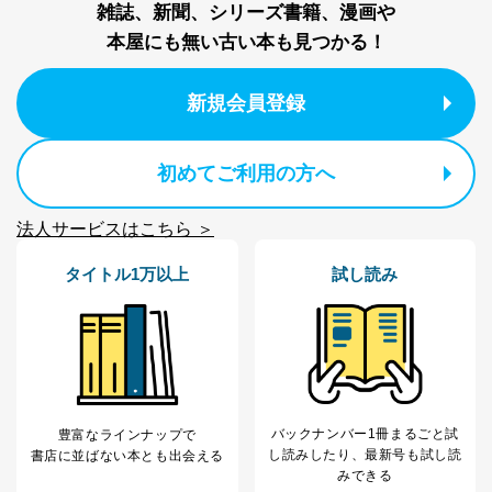
雑誌、新聞、シリーズ書籍、漫画や
き。
公衆衛生の向上または児童の健全な育成の推進のため
本屋にも無い古い本も見つかる！
に特に必要がある場合であって、本人の同意を得るこ
とが困難である場合。
国の機関もしくは地方公共団体またはその委託を受け
新規会員登録
た者が法令の定める事務を遂行することに対して協力
する必要がある場合であって、本人の同意を得ること
により当該事務の遂行に支障を及ぼすおそれがあると
初めてご利用の方へ
き。
上記２．の利用目的を実施するために守秘義務を結ん
だ企業に、業務の一部として個人情報の取扱いを委
法人サービスはこちら ＞
託・提供する場合、その業務に必要な範囲で委託・提
供先企業に個人情報を開示することがあります。
タイトル1万以上
試し読み
委託・提供先企業は具体的には以下のような企業です
が、これらに限りません。
委託先：カスタマーサポート支援会社 、クレジッ
トカード決済などの決済代行・料金回収会社、広
告配信サービス会社
提供先：出版社、出版物発売元、卸売会社、販売
店など商品の供給者、梱包会社、配送会社、新聞
販売店などの梱包・配送・配達会社
バックナンバー1冊まるごと試
豊富なラインナップで
し読み
したり、最新号も試し読
書店に並ばない本とも出会える
４．開示対象個人情報の「開示」「訂正」等の請求につ
みできる