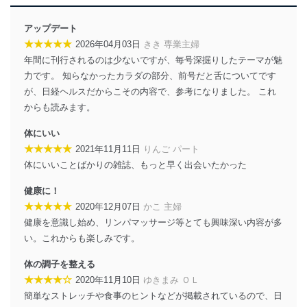
達成に必要な範囲内で適法かつ公正な手段によって取
得・利用・提供を行います。また、当社が保有している
アップデート
個人情報は、同意を得ずに目的外利用、第三者への提
★★★★★
2026年04月03日
きき 専業主婦
供・開示は行いません。当社においてはこれらの取り組
年間に刊行されるのは少ないですが、毎号深掘りしたテーマが魅
みを確実にするため、従業者等の教育を徹底してまいり
ます。また、目的外利用を行わないために、適切な管理
力です。 知らなかったカラダの部分、前号だと舌についてです
措置を講じます。
が、日経ヘルスだからこその内容で、参考になりました。 これ
からも読みます。
法令遵守
体にいい
当社は、個人情報に関連する法令、国が定める指針及び
★★★★★
2021年11月11日
りんご パート
その他の規範を遵守します。また、当社の管理の仕組み
に、これらの法令及びその他の規範を常に適合させま
体にいいことばかりの雑誌、もっと早く出会いたかった
す。
健康に！
個人情報の安全管理措置
★★★★★
2020年12月07日
かこ 主婦
健康を意識し始め、リンパマッサージ等とても興味深い内容が多
当社は、個人情報の正確性及び安全性を確保するため
い。これからも楽しみです。
に、下記セキュリティ対策をはじめとする安全対策を実
施し、個人情報の漏えい、滅失またはき損の防止及び是
体の調子を整える
正に努めます。
★★★★☆
2020年11月10日
ゆきまみ ＯＬ
アクセス制御
簡単なストレッチや食事のヒントなどが掲載されているので、日
個人データを取り扱うことのできる機器及び当該