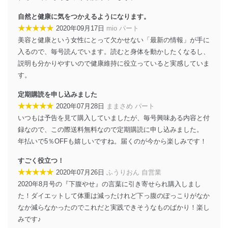
じて、個人情報保護マネジメントシステムを継続的に改
善し、常に最良の状態を維持します。
自然と健康に気をつかえるようになります。
★★★★★
2020年09月17日
mio パート
苦情及び相談受付け窓口
美容と健康という女性にとって欠かせない「最新の情報」が手に
入るので、毎号読んでいます。読むと身体を動かしたくなるし、
貴殿の個人情報及び当社の個人情報保護マネジメントシ
ステムに関するご相談及び苦情については以下までご連
説明も分かりやすいので健康維持に役立っていると実感していま
絡ください。
す。
適切、かつ迅速に対応させていただきます。
定期購読を申し込みました
株式会社富士山マガジンサービス 個人情報問い合わせ
★★★★★
2020年07月28日
ままさめ パート
係
いつもは予告を見て購入していましたが、毎号興味ある内容と付
TEL：0570-200-223
FAX：03-5459-7073
録なので、この際送料無料なので定期購読に申し込みました。
e-mail：
cs@fujisan.co.jp
年払いで5％OFFも嬉しいですね。届くのが今から楽しみです！
改訂：2025年2月20日
すごく役立つ！
制定：2005年4月1日
★★★★★
2020年07月26日
ふうりおん 自営業
株式会社富士山マガジンサービス
代表取締役会長 西野 伸一郎
2020年8月号の『下腹やせ』の言葉に引き寄せられ購入しまし
た！ダイエットして体重は減ったけれど下っ腹のぽっこりがなか
個人情報の取扱いについて
なか減らなかったのでこれだと実践できそうなものばかり！楽し
みです♪
１．個人情報保護管理者