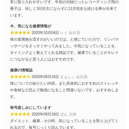
常に取り入れやすいです。年初の付録だったレコーディング用の
機器を取り扱う従業者を明確化し、 個人データへ
の不要なアクセスを防止しています。
冊子は、珍しく3日坊主にならずに11月現在も続ける事が出来て
います。
アクセス者の識別と認証
機器に標準装備されているユーザー制御機能（ユ
今、気になる健康情報が
ーザーアカウント制御）により、個人情報データ
★★★★★
2020年10月04日
レイ 会社員
ベース等を取り扱う情報システムを使用する従業
体の老廃物を流すのがいいのでは。と感じていたので、リンパマ
者を識別・認証しています。
ッサージをさっそくやってみました。今気になっていることを、
外部からの不正アクセス等の防止
タイミングよく教えてくれる雑誌です。健康でいることがキレイ
個人データを取り扱う機器等のオペレーティング
につながると思う人にはおすすめです。
システムを最新の状態に保持しています。
個人データを取り扱う機器等にセキュリティ対策
健康の情報誌
ソフトウェア等を導入し、自動更新 機能等の活用
★★★★☆
2020年09月24日
まぁしぃ 会社員
により、これを最新状態としています。
体についての知りたい内容。また具体的におすすめのストレッチ
情報システムの使用に伴う漏洩等の防止
や食材など読んで勉強になること間違いないです。おすすめしま
メール等により個人データの含まれるファイルを
す。
送信する場合に、当該ファイルへのパスワードを
設定しています。
毎号楽しみにしています
★★★★★
2020年09月19日
ぽん 主婦
個人情報保護マネジメントシステムの継続的改善
ダイエット、健康…その時、気になっていることを取り上げてく
当社は、内部監査及びマネジメントレビューの機会を通
れるので、毎号じっくり読んでいます。