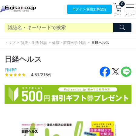
0
ログイン/
新規無料
登録
カート
メニュー
トップ
健康・生活 雑誌
健康・家庭医学 雑誌
日経ヘルス
日経ヘルス
日経BP
★★★★★
4.51/215件