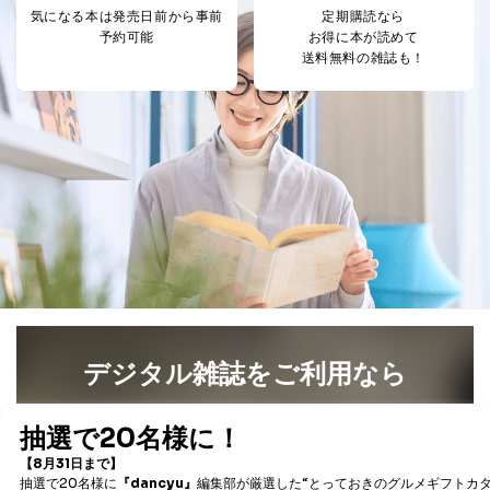
の停止または消去」「第三者への提供の停止」）の求め
気になる本は
発売日前から事前
定期購読なら
に対応させていただいております。 当社顧客の皆様の
予約可能
お得に本が読めて
個人情報は「マイページ」にログインしていただくこと
送料無料の雑誌も！
で、訂正、追加、変更を行っていただくことが出来ま
す。マイページをご利用いただけない方、その他の方に
つきましては、下記Aをご覧ください。 また、ご登録い
ただいた個人情報のうち、市町村などの名称および郵便
番号、金融機関の名称あるいはクレジットカードの有効
期限など、商品のお届けやご請求を行う上で支障がある
情報に変更があった場合には、当社が登録情報を変更さ
せていただく場合があります。
A.開示等の求めの申し出先、提出していただく書面等
開示等の求めは、電話又は電子メールにて下記までお申
し付けください。開示等の求めに際して提出していただ
く書面等については、その際にご案内いたします。
■電話による場合
デジタル雑誌をご利用なら
TEL:0570-200-223
株式会社富士山マガジンサービス 個人情報問い合わせ
係
最新号〜バックナンバーまで7000冊以上の雑誌
（電子
受付時間：10:00～17:00（土、日、祝、年末年始休業）
書籍）が無料で読み放題！
タダ読みサービス
を楽しもう！
■電子メールによる場合