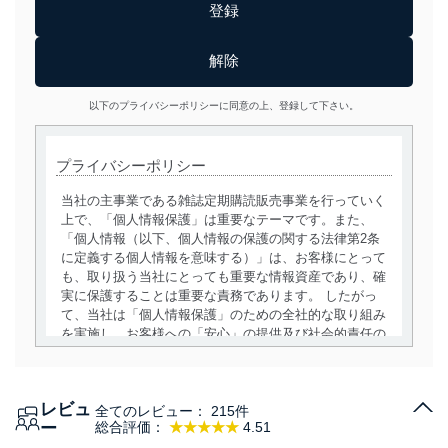
以下のプライバシーポリシーに同意の上、登録して下さい。
プライバシーポリシー
当社の主事業である雑誌定期購読販売事業を行っていく
上で、「個人情報保護」は重要なテーマです。また、
「個人情報（以下、個人情報の保護の関する法律第2条
に定義する個人情報を意味する）」は、お客様にとって
も、取り扱う当社にとっても重要な情報資産であり、確
実に保護することは重要な責務であります。 したがっ
て、当社は「個人情報保護」のための全社的な取り組み
を実施し、お客様への「安心」の提供及び社会的責任の
責務を果たすことを確実にいたします。
個人情報の取得・利用・提供について
レビュ
全てのレビュー：
215件
当社は、個人情報の取得・利用・提供に際して、その利
ー
総合評価：
★★★★★
4.51
用目的を明確にし、本人の同意を得たうえで利用目的の