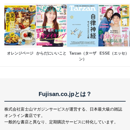
当社のサービス利用状況の把握お
よびその分析のため
お問い合わせ対応、トラブル対
SNS公式アカウン
処、オペレーター教育など応対品
7
トに登録された方
質向上のため
の個人情報
その他当社のプライバシーポリシ
ー等にて公表する利用目的達成の
ため
※上記の利用目的のうちNo.1～5については保有個人デ
オレンジページ
からだにいいこと
Tarzan（ターザ
ESSE（エッセ）
ータ（開示対象個人情報）の利用目的であり、下記4.の
ン）
開示等のご請求に対応させていただきます。
なお、6、7については、パートナー（提携企業）様又は
各SNS運営会社様にご請求いただきますようお願い致し
ます。
３．個人情報の第三者提供について
Fujisan.co.jpとは？
当社は、取得した個人情報を適切に管理し､あらかじめ
本人の同意を得ることなく第三者に提供することはあり
ません。ただし、次の場合は除きます。
株式会社富士山マガジンサービスが運営する、
日本最大級の雑誌
オンライン書店です。
法令に基づく場合
一般的な書店と異なり、
定期購読サービスに特化しています。
人の生命､身体または財産の保護のために必要がある
場合であって、本人の同意を得ることが困難であると