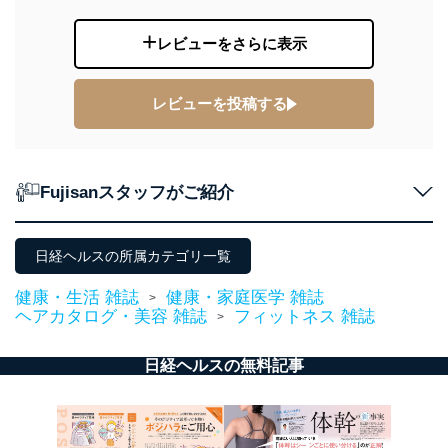
当社は以下の個人情報保護管理者を設置し、個人情報保
護管理者の責任のもと、個人情報を取得・アクセス・利
レビューをさらに表示
用・提供・管理いたします。
東京都渋谷区南平台町16-11
レビューを投稿する
株式会社富士山マガジンサービス
代表取締役会長 西野 伸一郎
個人情報保護管理者: 経営管理グループディレクター 前
田 嘉也
Fujisanスタッフがご紹介
２．利用目的
当社が取り扱う開示対象個人情報の利用目的は次のとお
日経ヘルスの所属カテゴリ一覧
りです。
No
個人情報の種類
利用目的
健康・生活 雑誌
健康・家庭医学 雑誌
>
購入商品の配送のため
ヘアカタログ・美容 雑誌
フィットネス 雑誌
>
商品代金回収のため
ｅメール等による商品、サービ
日経ヘルスの無料記事
ス、キャンペーン等の広告の案内
当社の定期購読サ
のため
1
ービス等をご利用
個人が特定できない形で取得した
の方の個人情報
閲覧履歴や購買履歴等の情報を分
析して、趣味・嗜好に