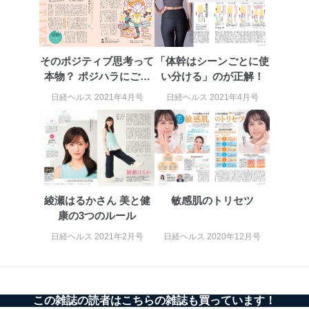
応じた新商品・サービスに関する
広告のため
当社にお問合わせ
お問い合わせ対応、トラブル対
2
いただいた方の個
処、オペレーター教育など応対品
そのポジティブ思考って
「体幹はシーンごとに使
人情報
質向上のため
本物？ ポジハラにご用
い分ける」のが正解！
カスタマーQ＆Aサイトの投稿内容
心
の確認のため
日経ヘルス 2021年4月号
日経ヘルス 2021年4月号
ｅメール等によるカスタマーQ＆A
当社カスタマーQ＆
サイトのサービス内容のご案内の
3
Aサービス利用者
ため
ｅメール等による商品、サービ
ス、キャンペーン等の広告に関す
るご案内のため
採用応募者の方の
4
採用選考、ご連絡のため
個人情報
綾瀬はるかさん 美と健
敏感肌のトリセツ
当社の従業者の個
人事、総務などの雇用管理等のた
康の3つのルール
5
人情報
め
日経ヘルス 2021年2月号
日経ヘルス 2020年12月号
パートナー（提携
購入商品配送のため
企業）からの委託
提携企業及びお客様がご購入され
により当社の
た商品の発売元企業からのｅメー
6
定期購読サービス
ル等による商品、
等をご利用の方の
サービス、キャンペーン等の広告
この雑誌の読者はこちらの雑誌も買っています！
個人情報
に関するご案内のため